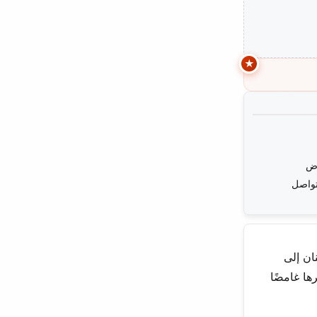
وض
تواصل
ان إلى
ها غامضًا