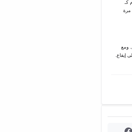
 كـ
ن مرة
. ومع
 إيقاع.