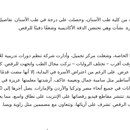
جت من كلية طب الأسنان، وحصلت على درجة في طب الأسنان. تفاصي
درة. نشأت وهي تحتضن الدقة الأكاديمية وشغفًا دفينًا للرقص.
ا الخاصة، وشغلت مركز تجميل، وأدارت شركة تنظم دورات تدريبية للأ
ر يجذبها. حوالي عام 2018، أو ربما في وقت أقرب – تختلف الروايات – تركت مجال الطب واتجهت للرقص
عرض. على الرغم من اعتراض الأسرة في البداية، إلا أنها مضت قدمًا
اطير مثل سامية جمال ونعيمة عاكف. أرشدتها معلمتها عزيزة في خ
الأولى. اليوم، تؤدي 
ة. تنتشر مقاطع فيديو رقصاتها على الإنترنت على نطاق واسع، مما يع
ب الرقص. تشرف على أزيائها، وتتعاون مع مصممين مثل راوية ويسا.