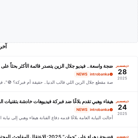
آخر 
ضجة واسعة.. فيديو جلال الزين يتصدر قائمة الأكثر بحثاً على
ديسمبر
28
NEWS
introbanka
2025
صة مقطع جلال الزين اللي قالب الدنيا.. حقيقة أم فبركة؟ 🚫"، 
هيفاء وهبي تقدم بلاغًا ضد فبركة فيديوهات خادشة بتقنيات ا
ديسمبر
24
NEWS
introbanka
2025
أحالت النيابة العامة بلاغًا قدمه دفاع الفنانة هيفاء وهبي إلى ن
فضيحة زهراء علي “جوان” 2025: الاعتقال المفاجئ، المحتوى الهابط، وجدل حرية التعبير في العراق
ديسمبر