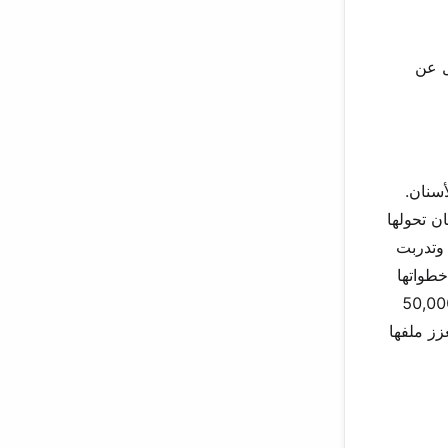
ل عن
سنان.
. كان تحولها
 وتدربت
طواتها
في النوادي الليلية، وحفلات الزفاف والمهرجانات في جميع أنحاء مصر وتركيا والأردن والإمارات. يصل أجرها إلى 50,000
زز ملفها