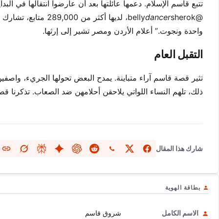
تتبع قاسم الإسلام. دعمها عائلتها بعد أن عارضوا انتقالها في الب
@belly
dancer
sherok، لديها أكثر
واحدة ونجوت.” أعلام الأردن ومصر تشير إلى إرثها.
التقبل العام
تثير قصة قاسم آراء متباينة. يمدح البعض تحولها الجريء، واصفين
ذلك، تلهم النساء اللواتي يلاحقن أحلامهن ضد الصعاب. تذكرنا ق
شارك هذا المقال
بطاقة الهوية
الاسم الكامل
شروق قاسم