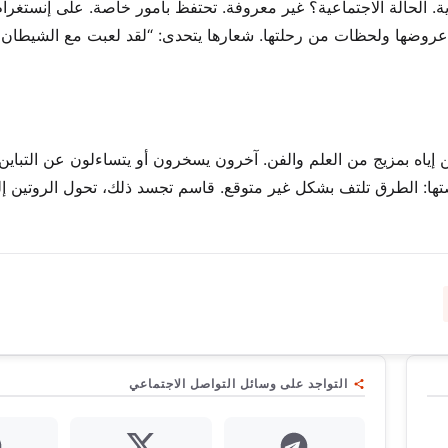
داية. الحالة الاجتماعية؟ غير معروفة. تحتفظ بأمور خاصة. على إنستغرام
 من 289,000 متابع، تشارك عروضها ولحظات من رحلتها. شعارها يتحدى: “لقد لعبت مع الشيطا
 إياه بمزيج من العلم والفن. آخرون يسخرون أو يتساءلون عن التباين
صتها: الطرق تلتف بشكل غير متوقع. قاسم تجسد ذلك، تحول الروتين إلى
التواجد على وسائل التواصل الاجتماعي