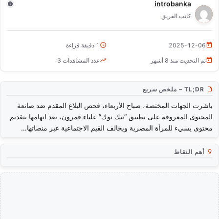
introbanka
تحقيق في بلاغ يتهم علياء قمرون بالإساءة للمرأة المصرية
كاتب الفريق
والقيم الاجتماعية
2025-12-06
1 دقيقة قراءة
تم التحديث منذ 8 أشهر
عدد المشاهدات 3
TL;DR – ملخص سريع
باشرت الجهات المختصة، صباح الأربعاء، فحص البلاغ المقدم ضد صانعة
المحتوى المعروفة على تطبيق “تيك توك” علياء قمرون، بعد اتهامها بتقديم
محتوى يسيء للمرأة المصرية ويخالف القيم الاجتماعية عبر منصاتها…
أهم النقاط