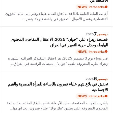
الاصطناعي
NEWS
introbanka
أحالت النيابة العامة بلاغًا قدمه دفاع الفنانة هيفاء وهبي إلى نيابة الشؤون
الاقتصادية وغسل الأموال للتحقيق في واقعة فبركة ونشر…
7
ديسمبر
2025
فضيحة زهراء علي “جوان” 2025: الاعتقال المفاجئ، المحتوى
الهابط، وجدل حرية التعبير في العراق
NEWS
introbanka
في مساء يوم 3 ديسمبر 2025، هز اعتقال التيكتوكر العراقية الشهيرة
زهراء علي، المعروفة بلقب “جوان”، المنصات الرقمية في العراق…
6
ديسمبر
2025
تحقيق في بلاغ يتهم علياء قمرون بالإساءة للمرأة المصرية والقيم
الاجتماعية
NEWS
introbanka
باشرت الجهات المختصة، صباح الأربعاء، فحص البلاغ المقدم ضد صانعة
المحتوى المعروفة على تطبيق “تيك توك” علياء قمرون، بعد اتهامها…