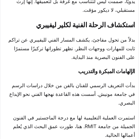
يدويًا، صممت ليس لتتناسب مع غرفة بل لتعميقها. إنها إرث
مستقبلي، لا ديكور مؤقت.
استكشاف الرحلة الفنية لكلير ليفيبري
بدلاً من تحول مفاجئ، يكشف المسار الفني لليفيبري عن تراكم
ثابت للمهارات ووجهات النظر. تظهر تطوراتها تركيزًا مستمرًا
على الفنون البصرية منذ البداية.
الإلهامات المبكرة والتدريب
بدأت التعريف الرسمي للفنان بالفن من خلال دراسات الرسم
في جامعة مونيش. أسست هذه القاعدة نهجها الفني نحو الإبداع
البصري.
استمرت العملية التعليمية لها مع درجة الماجستير في الفنون
الجميلة من جامعة RMIT. هنا، طورت عمق البحث الذي يُعلم
أعمالها الحالية.