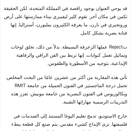
قد يوحي العنوان بوجود راقصة في المملكة المتحدة، لكن الحقيقة
تكمن في مكان آخر. تقوم كلير ليفيبري ببناء ممارستها على أرض
ورونجيري في نارن، ما يعرفه الكثيرون بملبورن، أستراليا. إنها
فنانة بصرية بشكل كامل.
تReject عملها الزخرفة البسيطة. بدلاً من ذلك، تخلق لوحات
وتماثيل تعمل كبوابات. إنها تربط بين الفن الراقي والرفاهية
الإبداعية، بتوجيه من الأسطورة والطقوس.
تأتي هذه المقاربة من أكثر من عشرين عامًا من البحث المخلص.
تحمل درجة الماجستير في الفنون الجميلة من جامعة RMIT
وبكالوريوس في الفنون البصرية من جامعة مونيش. تعزز هذه
التدريبات الرسمية مهاراتها التقنية.
خارج الاستوديو، تدمج تعليم اليوغا المستند إلى الصدمات في
فلسفتها. ترى الإبداع كشيء مقدس. يتم صنع كل قطعة ببطء