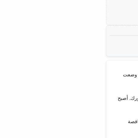
ة وضعت
ورك. أصبح
ن راقصة