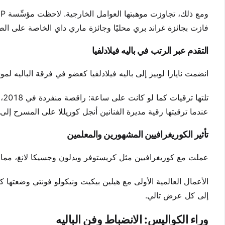
فازت بجائزة غراند بري محليًا وجائزة ماري داي الخاصة على الصع
التقدم عبر الرتب في باليه فيلادلفيا
انضمت نايارا لوبيز إلى باليه فيلادلفيا كعضو في فرقة الباليه لموسم 2016. كان صعودها من خلال الشركة ثابتًا بشكل
عندما ترقيتها رقية مديرة الفنانين أنجل كوريللا على المسرح إل
تأثير الكوريغرافيين المشهورين والمعلمين
عملت مع كوريغرافيين مثل كريستوفر ويدلون وجسيكا لانغ، مما 
الأعمال العالمية الأولى مع هيلين بيكيت ونيكولو فونتي وضعتها 
إلى كل عرض تالي.
وراء الكواليس: الانضباط وفن الباليه