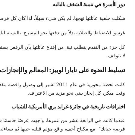
دور الأسرة في تنمية الشغف بالباليه
شكلت خلفية عائلتها نهجها. لم يكن شيء سهلاً، لذا كان كل فرصة
غرسوا الانضباط والصلابة بدلاً من دفعها نحو المسرح. بالنسبة لن
كل جزء من التقدم يتطلب نية. من إقناع عائلتها بأن الرقص يستحق 
لا تتوقف.
تسليط الضوء على نايارا لوبيز: المعالم والإنجازات 
كانت لحظة محورية في عام 2011 تشير 
وقت مبكر، كل إنجاز يبني نحو مزيد من الاعتراف.
اختراقات تاريخية في جائزة غراند بري الأمريكية للشباب
عندما كانت في الرابعة عشر من عمرها، واجهت عرضًا حاسمًا في
فرصة حياتك”- مع مكياج أخف، واقع مؤلم قبلته حينها ثم تساءلت