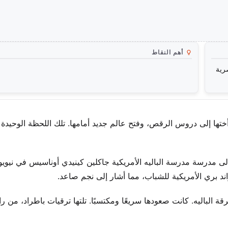
أهم النقاط
رية
أختها إلى دروس الرقص، وفتح عالم جديد أمامها. تلك اللحظة الوحيد
ى مدرسة مدرسة الباليه الأمريكية جاكلين كينيدي أوناسيس في نيوي
د بري الأمريكية للشباب، مما أشار إلى نجم صاعد.
لى باليه فيلادلفيا لموسم 2016 كعضو في فرقة الباليه. كانت صعودها سريعًا ومكتسبًا. تلتها ترقيات باطراد، م