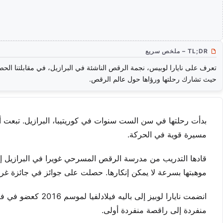
TL;DR – ملخص سريع
تعرف على نايارا لوبيس، نجمة الرقص الناشئة في البرازيل، في مقابلتنا الحص
حيث تشارك رحلتها ورؤاها حول عالم الرقص.
بدأت رحلتها في سن الست سنوات في كوريتيبا، البرازيل. تبعت 
مسيرة قوية في الحركة.
قادها التدريب من مدرسة الرقص المسرحي غويرا في البرازيل إل
موهبتها بسرعة لا يمكن إنكارها. حصلت على جوائز في جائزة غران
انضمت نايارا لوبيز إ
منفردة إلى راقصة منفردة أولى.