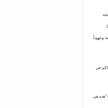
حة.
.
 وجهوداً
تتراكم في
-“هذه هي