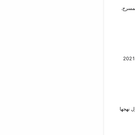
فيها المسرح.
تلتها ترقيات كما لو كانت على ساعة: راقصة منفردة في 2018، راقصة منفردة أولى في 2019. جاءت اللحظة التعريفية في ديسمبر 2021
ل نهجها