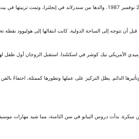
قصتها تبدأ في إنفرنيس، اسكتلندا. ولدت كارين شيلا غيلان في 28 نوفمبر 1987. والدها من سندرلاند في إنجلترا، وتمت تر
بل أن تتوجه إلى الساحة الدولية. كانت انتقالها إلى هوليوود نقطة تح
ملة. في عام 2022، تزوجت من الكوميدي الأمريكي نيك كوشر في اسكتلندا. استقبل الزوجان أول طفل ل
يرها الدائم. يظل التركيز على عملها وتطورها كممثلة، احتفاءً بالفن 
مبكرة. بدأت دروس البيانو في سن الثامنة، مما شيد مهارات موسيق