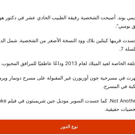
شخصية إيمي بوند. أصبحت الشخصية رفيقة الطبيب الحادي عشر في دكتور هو
ق بومبي”.
سدت قريبها كيتلين بلاك وود النسخة الأصغر من الشخصية. شمل الد
 2013 وداعًا عاطفيًا للمرافق المحبوب.
 عن التلفزيون، قدمت لأول مرة في المسرح في 2011. ظهرت في مسرحية جون أوزبورن غير المقبولة على مسرح دونمار
كية في المسرح.
شملت أدوارها السينمائية المبكرة st
نوع الدور