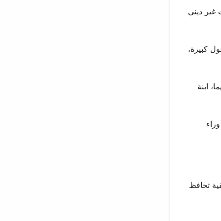
بيتها في بيت غير ديني
ول كبيرة،
هما، ابنة
وراء
ية تحافظ