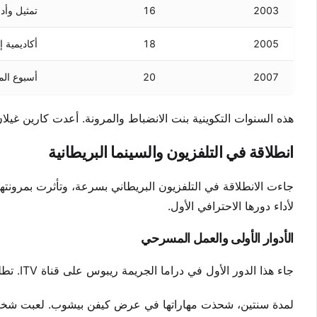
2003
16
تمثيل وأداء 
2005
18
أكاديمية إ
2007
20
أسبوع ال
هذه السنوات التكوينية بنت الانضباط والمرونة. أعدت كارين غيلان ل
انطلاقة في التلفزيون والسينما البريطانية
جاءت الانطلاقة في التلفزيون البريطاني بسرعة، وتأثرت بمرونتها 
لأداء دورها الاحترافي الأول.
الأدوار الأولى والعمل المسرحي
جاء هذا الدور الأول في دراما الجريمة ريبوس على قناة ITV. تطلبت الفرصة ترك المدرسة، مدربة على التمثيل من البداية.
لمدة سنتين، شحذت مهاراتها في عرض كيفن بيشوب. لعبت شخص