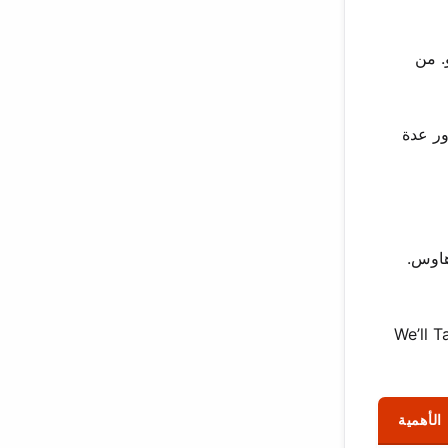
. من
ور عدة
 ويرهاوس.
Outca وNot Another Happy Ending. كما جسدت السوبر موديل جين شريمبتون في فيلم We’ll Take
الأهمية