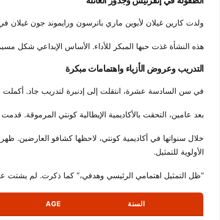
الطفولة في إنفرنيس وجذور العائلة
ولدت كارين غيلان لأبوين ماري باترسون ورايموند جون غيلان في 
هذه النشأة غذت حبها المبكر للأداء. الأساس الإبداعي شكل مسيرت
التدريب وعروض الأزياء واهتمامات مبكرة
في سن السادسة عشرة، انتقلت إلى إدنبرة لتدريب جاد. أكملت دور
بعد عامين، التحقت بالأكاديمية الإيطالية كونتي المرموقة. قدمت
الأولوية للتمثيل.
“ظل التمثيل اهتمامي الرئيسي وهدفي،” كما ذكرت. لم يشتت عم
السنة
AGE