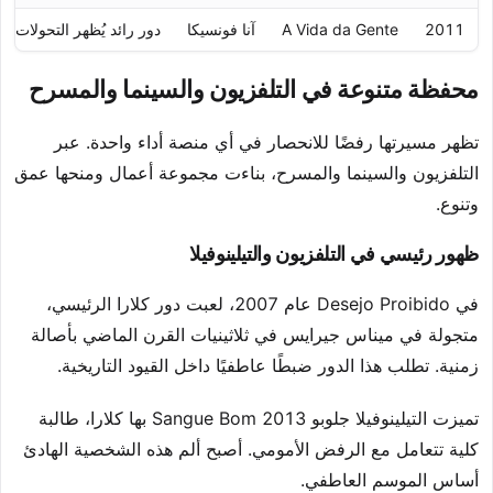
2011
A Vida da Gente
آنا فونسيكا
دور رائد يُظهر التحولات ا
محفظة متنوعة في التلفزيون والسينما والمسرح
تظهر مسيرتها رفضًا للانحصار في أي منصة أداء واحدة. عبر
التلفزيون والسينما والمسرح، بناءت مجموعة أعمال ومنحها عمق
وتنوع.
ظهور رئيسي في التلفزيون والتيلينوفيلا
في Desejo Proibido عام 2007، لعبت دور كلارا الرئيسي،
متجولة في ميناس جيرايس في ثلاثينيات القرن الماضي بأصالة
زمنية. تطلب هذا الدور ضبطًا عاطفيًا داخل القيود التاريخية.
تميزت التيلينوفيلا جلوبو 2013 Sangue Bom بها كلارا، طالبة
كلية تتعامل مع الرفض الأمومي. أصبح ألم هذه الشخصية الهادئ
أساس الموسم العاطفي.