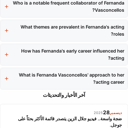
Who is a notable frequent collaborator of Fernanda
dubbing, showcasing her versatility across different
performance platforms.
Vasconcellos?
Thiago Rodrigues is a frequent collaborator, and they have
worked together on multiple projects, including Malhação and
What themes are prevalent in Fernanda's acting
Tempos Modernos.
roles?
Fernanda often chooses roles that demand emotional depth and
character complexity, allowing her to convey vulnerability and
How has Fernanda's early career influenced her
authenticity.
acting?
Her early experiences in commercial modeling and dance
provided her with essential skills like camera presence and
What is Fernanda Vasconcellos' approach to her
physical expression, which have greatly benefited her acting
acting career?
career.
Fernanda focuses on character depth and consistency in her
آخر الأخبار والتحديثات
roles, believing in the importance of letting the performance
speak for itself.
28
ديسمبر
2025
ضجة واسعة.. فيديو جلال الزين يتصدر قائمة الأكثر بحثاً على
جوجل.