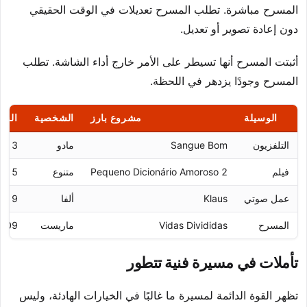
المسرح مباشرة. تطلب المسرح تعديلات في الوقت الحقيقي
دون إعادة تصوير أو تعديل.
أثبتت المسرح أنها تسيطر على الأمر خارج أداء الشاشة. تطلب
المسرح وجودًا يزدهر في اللحظة.
الوسيلة
مشروع بارز
الشخصية
السن
التلفزيون
Sangue Bom
مادو
013
فيلم
Pequeno Dicionário Amoroso 2
متنوع
015
عمل صوتي
Klaus
ألفا
019
المسرح
Vidas Divididas
ماريست
009
تأملات في مسيرة فنية تتطور
تظهر القوة الدائمة لمسيرة ما غالبًا في الخيارات الهادئة، وليس