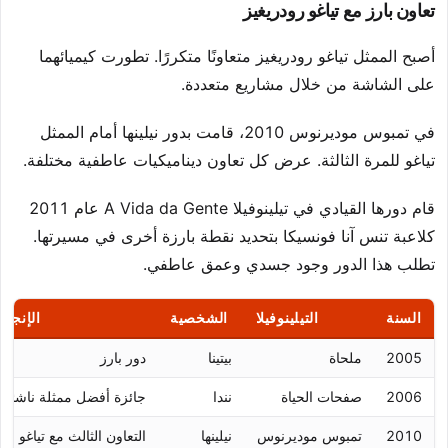
تعاون بارز مع تياغو رودريغيز
أصبح الممثل تياغو رودريغيز متعاونًا متكررًا. تطورت كيميائهما
على الشاشة من خلال مشاريع متعددة.
في تمبوس موديرنوس 2010، قامت بدور نيلينها أمام الممثل
تياغو للمرة الثالثة. عرض كل تعاون ديناميكيات عاطفية مختلفة.
قام دورها القيادي في تيلينوفيلا A Vida da Gente عام 2011
كلاعبة تنس آنا فونسيكا بتحديد نقطة بارزة أخرى في مسيرتها.
تطلب هذا الدور وجود جسدي وعمق عاطفي.
السنة
التيلينوفيلا
الشخصية
الإنجاز 
2005
ملحاة
بيتينا
دور بارز
2006
صفحات الحياة
نندا
جائزة أفضل ممثلة ناشئة
2010
تمبوس موديرنوس
نيلينها
التعاون الثالث مع تياغو رو