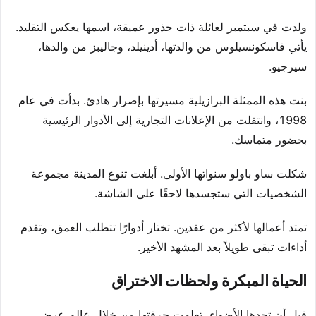
ولدت في سبتمبر لعائلة ذات جذور عميقة، اسمها يعكس التقليد.
يأتي فاسكونسيلوس من والدتها، أدينيلد، وجاليبز من والدها،
سيرجيو.
بنت هذه الممثلة البرازيلية مسيرتها بإصرار هادئ. بدأت في عام
1998، وانتقلت من الإعلانات التجارية إلى الأدوار الرئيسية
بحضور متماسك.
شكلت ساو باولو سنواتها الأولى. أبلغت تنوع المدينة مجموعة
الشخصيات التي ستجسدها لاحقًا على الشاشة.
تمتد أعمالها لأكثر من عقدين. تختار أدوارًا تتطلب العمق، وتقدم
أداءات تبقى طويلاً بعد المشهد الأخير.
الحياة المبكرة ولحظات الاختراق
قبل أن تجدها الأضواء، تعلمت حرفتها من خلال عالم عرض