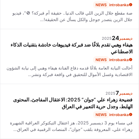
NEWS
introbanka
صة مقطع جلال الزين اللي قالب الدنيا.. حقيقة أم فبركة؟ 🚫"، فيديو
جلال الزين يتصدر جوجل والكل يسأل عن الحقيقة!…
24
ديسمبر
2025
هيفاء وهبي تقدم بلاغًا ضد فبركة فيديوهات خادشة بتقنيات الذكاء
الاصطناعي
NEWS
introbanka
أحالت النيابة العامة بلاغًا قدمه دفاع الفنانة هيفاء وهبي إلى نيابة الشؤون
الاقتصادية وغسل الأموال للتحقيق في واقعة فبركة ونشر…
7
ديسمبر
2025
فضيحة زهراء علي “جوان” 2025: الاعتقال المفاجئ، المحتوى
الهابط، وجدل حرية التعبير في العراق
NEWS
introbanka
في مساء يوم 3 ديسمبر 2025، هز اعتقال التيكتوكر العراقية الشهيرة
زهراء علي، المعروفة بلقب “جوان”، المنصات الرقمية في العراق…