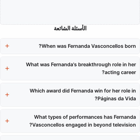
الأسئلة الشائعة
When was Fernanda Vasconcellos born?
Fernanda Vasconcellos was born on September 14, 1984.
What was Fernanda's breakthrough role in her
acting career?
Her major breakthrough role was as Betina in the telenovela
Which award did Fernanda win for her role in
Malhação in 2005.
Páginas da Vida?
Fernanda Vasconcellos won the Best Newcomer Actress Award
What types of performances has Fernanda
for her role as Nanda in Páginas da Vida.
Vasconcellos engaged in beyond television?
Fernanda has also been involved in film, theater, and voice