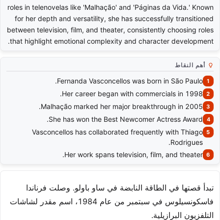
roles in telenovelas like 'Malhação' and 'Páginas da Vida.' Known
for her depth and versatility, she has successfully transitioned
between television, film, and theater, consistently choosing roles
that highlight emotional complexity and character development.
أهم النقاط
Fernanda Vasconcellos was born in São Paulo.
Her career began with commercials in 1998.
Malhação marked her major breakthrough in 2005.
She has won the Best Newcomer Actress Award.
Vasconcellos has collaborated frequently with Thiago
Rodrigues.
Her work spans television, film, and theater.
تبدأ قصتها في الطاقة النابضة في ساو باولو. وصلت فرناندا
فاسكونسيلوس في سبتمبر من عام 1984، اسم مقدر لشاشات
التلفزيون البرازيلية.