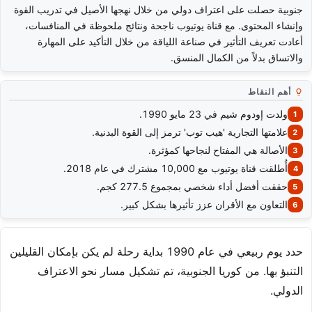
جنوبية حصلت على اعتراف دولي من خلال نهجها الأصيل في تدريب القوة
وإنشاء المحتوى. مع قناة يوتيوب ناجحة ونتائج ملحوظة في المنافسات،
أعادت تعريف التأثير في صناعة اللياقة من خلال التأكيد على المهارة
والاتساق بدلاً من الكمال المنسق.
أهم النقاط
ولدت إودوم شيم في 23 مايو 1990.
علامتها التجارية 'هيب توب' ترمز إلى القوة البدنية.
الأصالة هي المفتاح لنجاحها كمؤثرة.
أُطلقت قناة يوتيوب مع 10,000 مشترك في عام 2018.
حققت أفضل أداء شخصي بمجموع 277.5 كجم.
التعاون مع الأقران عزز تأثيرها بشكل كبير.
حدد يوم ربيعي في عام 1990 بداية رحلة لم يكن بإمكان القليلين
التنبؤ بها. من كوريا الجنوبية، تم تشكيل مسار نحو الاعتراف
الدولي.