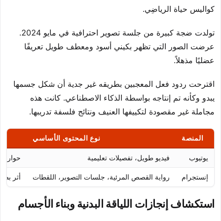
كواليس حياة الرياضِي.
تولدت ضجة كبيرة من جلسة تصوير احترافية في مايو 2024.
عرضت الصور التي تظهر بكيني أسود ومعطف طويل تعريفًا
عضليًا مذهلاً.
اقترحت ردود فعل المعجبين بطريقه غير جدية أن شكل جسمها
يبدو وكأنه تم إنتاجه بواسطة الذكاء الاصطناعي. كانت هذه
مجاملة غير مقصودة لتكييفها العنيف ونتائج فلسفة تدريبها.
المنصة
نوع المحتوى الأساسي
يوتيوب
فيديو طويل، تفصيلات تعليمية
حوار مج
إنستجرام
رواية القصص المرئية، جلسات التصوير، اللقطات
أثر بصر
استكشاف إنجازات اللياقة البدنية وبناء الأجسام