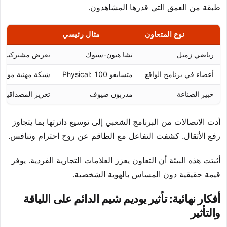
طبقة من العمق التي قدرها المشاهدون.
نوع المتعاون
مثال رئيسي
رياضي زميل
تشا هيون-سيوك
تعرض مشتركين، أ
أعضاء في برنامج الواقع
متسابقو Physical: 100
شبكة مهنية موسع
خبير الصناعة
مدربون ضيوف
تعزيز المصداقية ا
أدت الاتصالات من البرنامج الشعبي إلى توسيع دائرتها بما يتجاوز
رفع الأثقال. كشفت التفاعل مع الطاقم عن روح احترام وتنافس.
أثبتت هذه البيئة أن التعاون يعزز العلامات التجارية الفردية. يوفر
قيمة حقيقية دون المساس بالهوية الشخصية.
أفكار نهائية: تأثير يوديم شيم الدائم على اللياقة
والتأثير