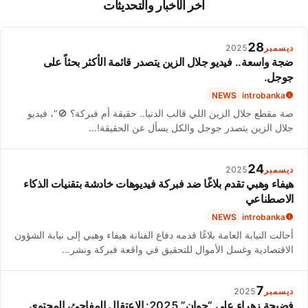
آخر الأخبار والتحديثات
المهارة والثبات المعروضة بدلاً من التسويق.
28
ديسمبر
2025
ضجة واسعة.. فيديو جلال الزين يتصدر قائمة الأكثر بحثاً على
جوجل.
NEWS
introbanka
صة مقطع جلال الزين اللي قالب الدنيا.. حقيقة أم فبركة؟ 🚫"، فيديو
جلال الزين يتصدر جوجل والكل يسأل عن الحقيقة!…
24
ديسمبر
2025
هيفاء وهبي تقدم بلاغًا ضد فبركة فيديوهات خادشة بتقنيات الذكاء
الاصطناعي
NEWS
introbanka
أحالت النيابة العامة بلاغًا قدمه دفاع الفنانة هيفاء وهبي إلى نيابة الشؤون
الاقتصادية وغسل الأموال للتحقيق في واقعة فبركة ونشر…
7
ديسمبر
2025
فضيحة زهراء علي “جوان” 2025: الاعتقال المفاجئ، المحتوى