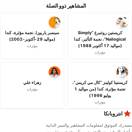
المشاهير ذوو الصلة
كريستين روتنبرغ “Simply
سبنسر باربوزا، نجمة مؤثرة، كندا
Nailogical”، نجمة التأثير، كندا
(مواليد 29-أكتوبر-2002)
(مواليد 17 أكتوبر 1988)
مؤثرات
مؤثرات
كريستينا كولينز “كال مي كريس”،
زهراء علي
نجمة مؤثرة، كندا (من مواليد 1
مؤثرات
يوليو 1996)
مؤثرات
انتروبانكا
مصدرك الموثوق لمعلومات المشاهير والسير الذاتية
وأخبار الترفيه. يتم التحديث يوميًا بمحتوى موثق من