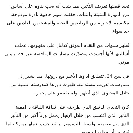
تعيد قصتها تعريف التأثير، مما يثبت أنه يجب بناؤه على أساس
من المهارة المثبتة والثبات. حققت شيم جاذبية نادرة مزدوجة،
مكتسبة الاحترام من الرياضيين النخبة والمشجعين العاديين على
حد سواء.
تُظهر سنوات من التقدم الموثق كدليل على مفهومها. عملت
أساليبها لأنها أجسدت وتصدّرت مسارات المنافسة عبر خط زمني
مرئي.
في سن 34، تتطابق أداؤها الأخير مع ذروتها، مما يشير إلى
ممارسات تدريب مستدامة. ظهرت دورها كمدرسته عملية من
خلال المحتوى الذي أظهر، ولم يقتصر على إخبار.
كان التحدي الدقيق الذي طرحته على ثقافة اللياقة ذا أهمية.
التأثير الذي اكتُسب من خلال الإنجاز يحمل وزناً أكبر من التأثير
الذي يتم تصنيعه بواسطة التسويق. يرتفع جسم عملها بماركة لما
يُفترض أن يطلبه الجمهور.