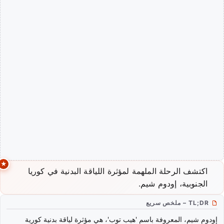
اكتشف الرحلة الملهمة لمؤثرة اللياقة البدنية في كوريا
الجنوبية، إودوم شيم.
TL;DR – ملخص سريع
إودوم شيم، المعروفة باسم 'هيب توب'، هي مؤثرة لياقة بدنية كورية