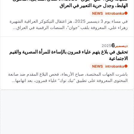
الهابط، وجدل حرية التعبير في العراق
NEWS
introbanka
في مساء يوم 3 ديسمبر 2025، هز اعتقال التيكتوكر العراقية الشهيرة
زهراء علي، المعروفة بلقب “جوان”، المنصات الرقمية في العراق…
6
ديسمبر
2025
تحقيق في بلاغ يتهم علياء قمرون بالإساءة للمرأة المصرية والقيم
الاجتماعية
NEWS
introbanka
باشرت الجهات المختصة، صباح الأربعاء، فحص البلاغ المقدم ضد صانعة
المحتوى المعروفة على تطبيق “تيك توك” علياء قمرون، بعد اتهامها…