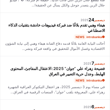
جلال الزين يتصدر جوجل والكل يسأل عن الحقيقة!…
24
ديسمبر
2025
هيفاء وهبي تقدم بلاغًا ضد فبركة فيديوهات خادشة بتقنيات الذكاء
الاصطناعي
NEWS
introbanka
أحالت النيابة العامة بلاغًا قدمه دفاع الفنانة هيفاء وهبي إلى نيابة الشؤون
الاقتصادية وغسل الأموال للتحقيق في واقعة فبركة ونشر…
7
ديسمبر
2025
فضيحة زهراء علي “جوان” 2025: الاعتقال المفاجئ، المحتوى
الهابط، وجدل حرية التعبير في العراق
NEWS
introbanka
في مساء يوم 3 ديسمبر 2025، هز اعتقال التيكتوكر العراقية الشهيرة
زهراء علي، المعروفة بلقب “جوان”، المنصات الرقمية في العراق…
6
ديسمبر
2025