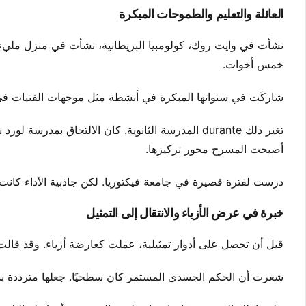
العائلة والتعليم والطموحات المبكرة
نشأت في وايت روك، كولومبيا البريطانية، نشأت في منزل مليء ب
خمس أخوات.
شاركَت في سنواتها المبكرة في أنشطة مثل موجهات الفتيات في 
تغير ذلك durante المدرسة الثانوية. كان الالتحاق بمد
أصبحت المسرح محور تركيزها.
درست لفترة قصيرة في جامعة فيكتوريا. لكن جاذبية الأداء كانت قو
خبرة في عرض الأزياء والانتقال إلى التمثيل
قبل أن تحصل على أدوار تمثيلية، عملت كعارضة أزياء. وقد قالت إ
شعرت أن الحكم الجسدي المستمر كان سطحيًا. جعلها مترددة بشأ