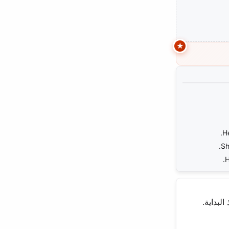
H
Sh
H
ة منذ البداية.