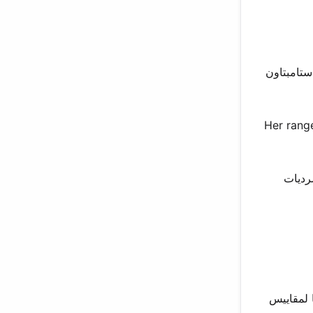
تامبتاون
Her range
رديات
 لمقاييس