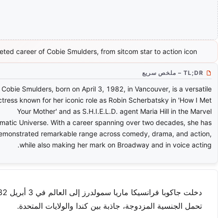
eted career of Cobie Smulders, from sitcom star to action icon.
TL;DR – ملخص سريع
Cobie Smulders, born on April 3, 1982, in Vancouver, is a versatile
ctress known for her iconic role as Robin Scherbatsky in 'How I Met
Your Mother' and as S.H.I.E.L.D. agent Maria Hill in the Marvel
matic Universe. With a career spanning over two decades, she has
emonstrated remarkable range across comedy, drama, and action,
while also making her mark on Broadway and in voice acting.
تحمل الجنسية المزدوجة، جاذبة بين كندا والولايات المتحدة.