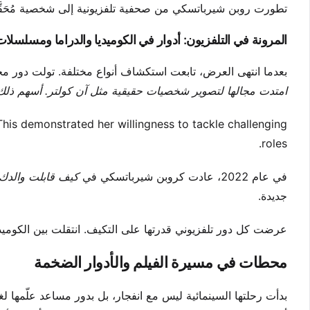
تطورت روبن شيرباتسكي من صحفية تلفزيونية إلى شخصية مُحَقّ
المرونة في التلفزيون: أدوار في الكوميديا والدراما ومسلسلا
بعدما انتهى العرض، تابعت استكشاف أنواع مختلفة. تولت دور
امتدت مجالها لتصوير شخصيات حقيقية مثل آن كولتر. أسهم ذلك ف
 This demonstrated her willingness to tackle challenging
roles.
في عام 2022، عادت كروبن شيرباتسكي في
كيف قابلت والدك
جديدة.
عرضت كل دور تلفزيوني قدرتها على التكيف. انتقلت بين الكوميد
محطات في مسيرة الفيلم والأدوار الضخمة
بدأت رحلتها السينمائية ليس مع انفجار، بل بدور مساعد علّمها لغ