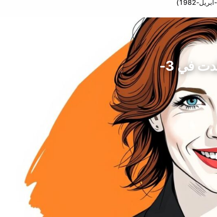
كوبى سمولدرز، نجمة التمثيل، كندا (ولدت في 3-