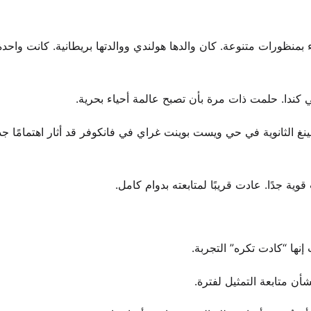
منظورات متنوعة. كان والدها هولندي ووالدتها بريطانية. كانت واحد
كندا. حلمت ذات مرة بأن تصبح عالمة أحياء بحرية.
رسة لورد بينغ الثانوية في حي ويست بوينت غراي في فانكوفر قد أثار اهتمامًا جدي
ية جدًا. عادت قريبًا لمتابعته بدوام كامل.
نها “كادت تكره” التجربة.
ن متابعة التمثيل لفترة.