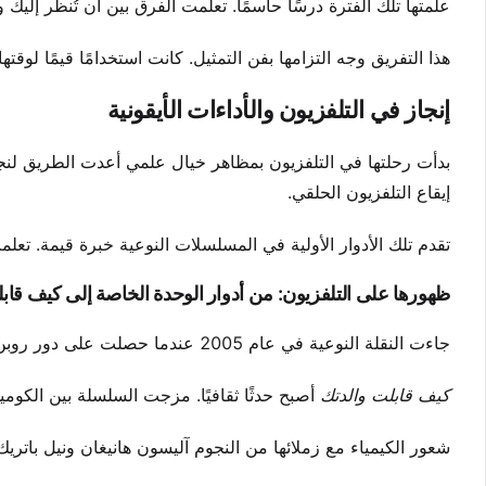
علمتها تلك الفترة درسًا حاسمًا. تعلمت الفرق بين أن تُنظر إليك
هذا التفريق وجه التزامها بفن التمثيل. كانت استخدامًا قيمًا لوقتها.
إنجاز في التلفزيون والأداءات الأيقونية
بدأت رحلتها في التلفزيون بمظاهر خيال علمي أعدت الطريق لنج
إيقاع التلفزيون الحلقي.
تقدم تلك الأدوار الأولية في المسلسلات النوعية خبرة قيمة. تعل
ظهورها على التلفزيون: من أدوار الوحدة الخاصة إلى كيف قاب
جاءت النقلة النوعية في عام 2005 عندما حصلت على دور روبن شيرباتسكي. هذه الشخصية كانت ستحدد مسيرتها لمدة تسعة مواسم.
كيف قابلت والدتك
أصبح حدثًا ثقافيًا. مزجت السلسلة بين الكوم
شعور الكيمياء مع زملائها من النجوم آليسون هانيغان ونيل باتر