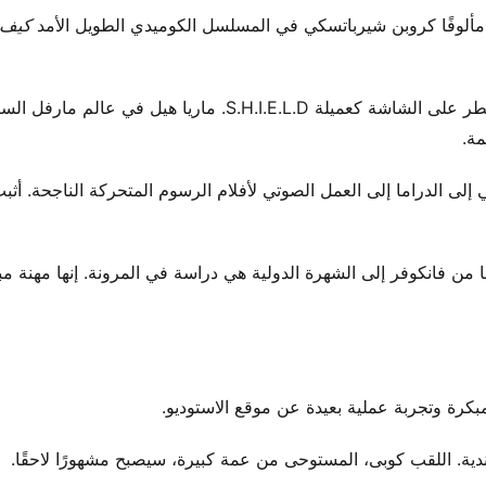
مألوفًا كروبن شيرباتسكي في المسلسل الكوميدي الطويل الأمد
كيف 
تمتد مواهبها إلى ما هو أبعد من عالم المسلسلات الكوميدية. تسيطر على الشاشة كعميلة S.H.I.E.L.D. ماريا هيل في
مة.
ي إلى الدراما إلى العمل الصوتي لأفلام الرسوم المتحركة الناجحة. أث
من فانكوفر إلى الشهرة الدولية هي دراسة في المرونة. إنها مهنة مب
بكرة وتجربة عملية بعيدة عن موقع الاستوديو.
هولندية. اللقب كوبى، المستوحى من عمة كبيرة، سيصبح مشهورًا لاحقًا.