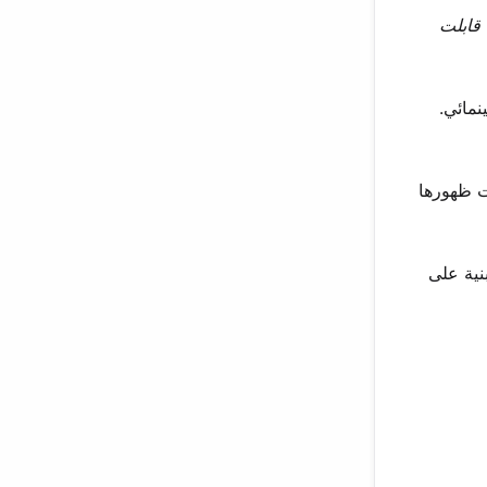
قابلت
 عالم مارفل السينمائي.
بت ظهورها
نية على