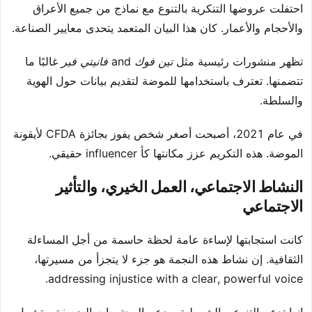
احتفلت عروضها التنكرية بالتنوع مع نماذج من جميع الأعراق
والأحجام والأعمار. كان هذا البيان المتعمد يتحدى معايير الصناعة.
تظهر منشورات رئيسية مثل
تين فوك
and
فانيتي فير
غالبًا ما
تتضمنها. تعترف باستخدامها للموضة لتقديم بيانات حول الهوية
والسلطة.
في عام 2021، أصبحت أصغر شخص يفوز بجائزة CFDA لأيقونة
الموضة. هذه التكريم عزز مكانتها كأ influencer حقيقي.
النشاط الاجتماعي، العمل الخيري، والتأثير
الاجتماعي
كانت استجابتها لإساءة عامة لحظة حاسمة من أجل المساءلة
الثقافية. إن نشاط هذه النجمة هو جزء لا يتجزأ من مسيرتها،
addressing injustice with a clear, powerful voice.