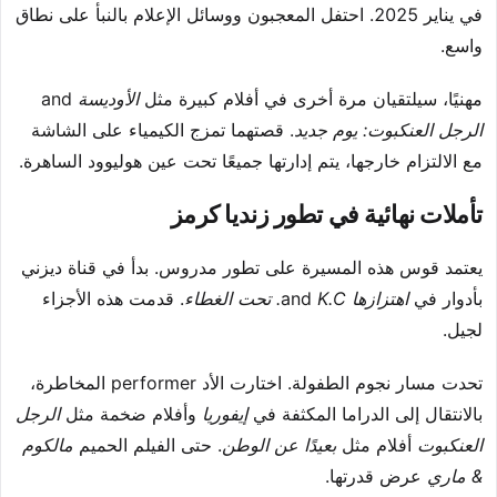
في يناير 2025. احتفل المعجبون ووسائل الإعلام بالنبأ على نطاق
واسع.
مهنيًا، سيلتقيان مرة أخرى في أفلام كبيرة مثل
الأوديسة
and
الرجل العنكبوت: يوم جديد
. قصتهما تمزج الكيمياء على الشاشة
مع الالتزام خارجها، يتم إدارتها جميعًا تحت عين هوليوود الساهرة.
تأملات نهائية في تطور زنديا كرمز
يعتمد قوس هذه المسيرة على تطور مدروس. بدأ في قناة ديزني
بأدوار في
اهتزازها
and
K.C. تحت الغطاء
. قدمت هذه الأجزاء
لجيل.
تحدت مسار نجوم الطفولة. اختارت الأد performer المخاطرة،
بالانتقال إلى الدراما المكثفة في
إيفوريا
وأفلام ضخمة مثل
الرجل
العنكبوت
أفلام مثل
بعيدًا عن الوطن
. حتى الفيلم الحميم
مالكوم
& ماري
عرض قدرتها.