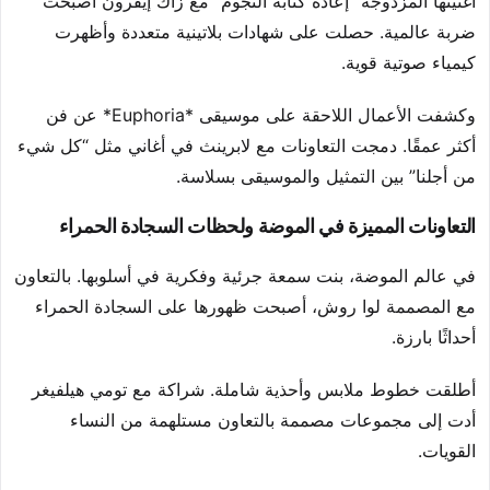
أغنيتها المزدوجة “إعادة كتابة النجوم” مع زاك إيفرون أصبحت
ضربة عالمية. حصلت على شهادات بلاتينية متعددة وأظهرت
كيمياء صوتية قوية.
وكشفت الأعمال اللاحقة على موسيقى *Euphoria* عن فن
أكثر عمقًا. دمجت التعاونات مع لابرينث في أغاني مثل “كل شيء
من أجلنا” بين التمثيل والموسيقى بسلاسة.
التعاونات المميزة في الموضة ولحظات السجادة الحمراء
في عالم الموضة، بنت سمعة جرئية وفكرية في أسلوبها. بالتعاون
مع المصممة لوا روش، أصبحت ظهورها على السجادة الحمراء
أحداثًا بارزة.
أطلقت خطوط ملابس وأحذية شاملة. شراكة مع تومي هيلفيغر
أدت إلى مجموعات مصممة بالتعاون مستلهمة من النساء
القويات.