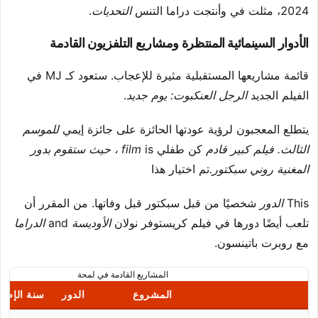
2024، مثلت في وأنتجت دراما التنس
التحديات
.
الأدوار السينمائية المنتظرة ومشاريع التلفزيون القادمة
قائمة مشاريعها المستقبلية مثيرة للإعجاب. ستعود كـ MJ في
الفيلم الجديد
الرجل العنكبوت: يوم جديد
.
يتطلع المعجبون لرؤية عودتها الحائزة على جائزة إيمي
للموسم
الثالث. فيلم كبير قادم
كن طفلي
is
film
، حيث ستقوم بدور
المغنية روني سبكتور.
تم اختيار هذا
This
الدور
شخصيًا من قبل سبكتور قبل وفاتها. من المقرر أن
تلعب أيضًا دورها في فيلم كريستوفر نولان
الأوديسة
and
الدراما
مع روبرت باتينسون.
المشاريع القادمة في لمحة
المشروع
الدور
سنة الإصدا