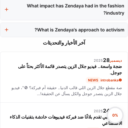
Award, and was named one of Time magazine's 100 most
What impact has Zendaya had in the fashion
influential people. She made history as the youngest actress to
industry?
win the Emmy for Outstanding Lead Actress.
Zendaya is recognized for her bold and thoughtful fashion
choices, launching inclusive clothing lines and winning the CFDA
What is Zendaya's approach to activism?
Fashion Icon award, making her a significant style influencer.
Zendaya actively champions diversity and inclusion, addressing
آخر الأخبار والتحديثات
issues like racial stereotypes and supporting vulnerable
communities. Her activism is an integral part of her career and
public persona.
28
ديسمبر
2025
ضجة واسعة.. فيديو جلال الزين يتصدر قائمة الأكثر بحثاً على
جوجل.
NEWS
introbanka
صة مقطع جلال الزين اللي قالب الدنيا.. حقيقة أم فبركة؟ 🚫"، فيديو
جلال الزين يتصدر جوجل والكل يسأل عن الحقيقة!…
24
ديسمبر
2025
0%
هيفاء وهبي تقدم بلاغًا ضد فبركة فيديوهات خادشة بتقنيات الذكاء
الاصطناعي