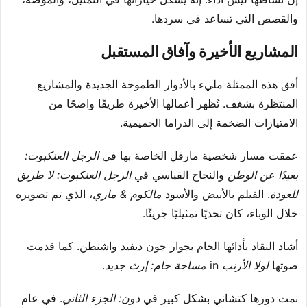
والقصص التي تساعد في سردها.
المشاريع الأخيرة وآفاق المستقبل
أفق هذه الممثلة مليء بالأدوار الطموحة الجديدة والمشاريع
المنتظرة بشغف. تُظهر أعمالها الأخيرة طريقًا واضحًا من
الامتيازات الضخمة إلى الدراما الحميمية.
عمقت مسار شخصية مارفل الخاصة بها في
الرجل العنكبوت:
بعيدًا عن الوطن
والنجاح القياسي في
الرجل العنكبوت: لا طريق
للعودة
. الفيلم بالأبيض والأسود
مالكوم & ماري
، الذي تم تصويره
خلال الوباء، كان تحديًا تمثيليًا جريئًا.
أشاد النقاد بأدائها الخام بجوار جون ديفيد واشنطن. كما قدمت
صوتها
لولا الأرنب
in
مساحة جام: إرث جديد
.
نمت دورها كتشاني بشكل كبير في
دون: الجزء الثاني
. في عام