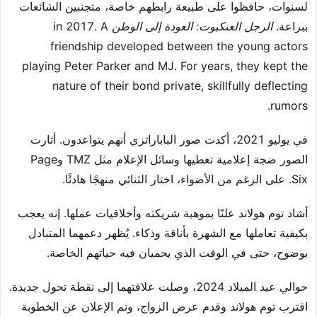
لسنوات، حافظوا على طبيعة رابطهم خاصة، متجنبين الشائعات
ببراعة.
الرجل العنكبوت: العودة إلى الوطن
in 2017. A
friendship developed between the young actors
playing Peter Parker and MJ. For years, they kept the
nature of their bond private, skillfully deflecting
rumors.
في يوليو 2021، أكدت صور الباباراتزي أنهم يتواعدون. أثارت
الصور ضجة إعلامية تغطيها وسائل الإعلام مثل TMZ وPage
Six. على الرغم من الأضواء، اختار الثنائي منهجًا هادئًا.
أشاد توم هولاند علنًا بموهبة شريكته وأخلاقيات عملها. إنه يعجب
بكيفية تعاملها مع الشهرة بأناقة وذكاء. يُظهر دعمهما المتبادل
بوضوح، حتى في الوقت الذي يحميان فيه حياتهم الخاصة.
حوالي عيد الميلاد 2024، وصلت علاقتهما إلى نقطة تحول جديدة.
اقترب توم هولاند وقدم عرض الزواج، وتم الإعلان عن الخطوبة