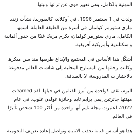
المهنية بالكامل، وهي تعبير قوي عن تراثها ونيتها.
ولدت في 1 سبتمبر 1996، في أوكلاند، كاليفورنيا، نشأت زنديا
ماري ستورمر كولمان في أسرة من الطبقة العاملة. اسمها
الكامل، ماري ستورمر كولمان، يكرم مزيجًا غنيًا من جذور ألمانية
واسكتلندية وأمريكية أفريقية.
أشكّل هذا الأساس في المجتمع والإبداع طريقها منذ سن مبكرة.
وكانت رحلتها من المسارح المحلية إلى شاشات العالم مدفوعة
بالاختيارات المدروسة، لا بالصدفة.
اليوم، تقف كواحدة من أبرز الفنانين في جيلها. لقد earnedت
مهنتها جائزتين إيمي برايم تايم وجائزة غولدن غلوب. في عام
2022، اعتبرت مجلة تايم أنها واحدة من أكثر 100 شخص تأثيرًا
في العالم.
هذا هو أساس فنانة تجذب الانتباه وتواصل إعادة تعريف النجومية