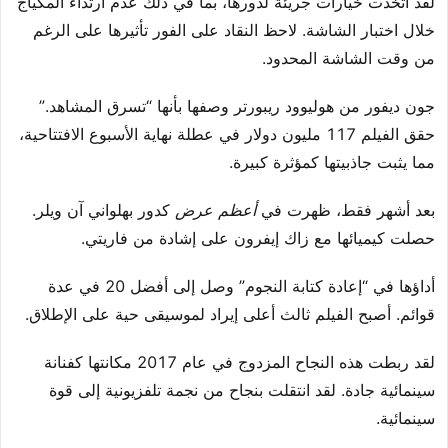
لقد اتخذت خيارات جريئة لدورها، بما في ذلك عدم ارتداء المكياج
خلال اختبار الشاشة. لاحظ النقاد على الفور تأثيرها على الرغم
من وقت الشاشة المحدود.
جون ديفور من هوليوود ريبورتر وصفها بأنها “تسرق المشاهد.”
حقق الفيلم 117 مليون دولار في عطلة نهاية الأسبوع الافتتاحية،
مما يثبت جاذبيتها كمؤثرة كبيرة.
بعد أشهر فقط، ظهرت في
أعظم عرض
كدور بهلواني آن ويلر.
حصلت كيميائها مع زاك إيفرون على إشادة من فاريتي.
أداؤها في “إعادة كتابة النجوم” وصل إلى أفضل 20 في عدة
قوائم. أصبح الفيلم ثالث أعلى إيراد لموسيقى حية على الإطلاق.
لقد ربطت هذه النجاح المزدوج في عام 2017 مكانتها كفنانة
سينمائية جادة. لقد انتقلت بنجاح من نجمة تلفزيونية إلى قوة
سينمائية.