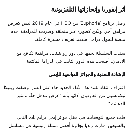
أثر إيفوريا وإنجازاتها التلفزيونية
وصل برنامج ‘Euphoria’ من HBO في عام 2019 ليس كعرض
مراهق آخر، ولكن كصورة غير متملقة وصريحة للمراهقة. قدم
منصة لتحول درامي سيعيد تعريف مسيرة كاملة.
سندت السلسلة نجمها في دور رو بنينت، مراهقة تكافح مع
الإدمان. أصبحت هذه الدور الثابت في الدراما المكثفة.
الإشادة النقدية والجوائز القياسية للإيمي
اعتراف النقاد بقوة هذا الأداء الجديد جاء على الفور. وصفت ريبيكا
نيكولسون من الغارديان أدائها بأنه “عرض مذهل حقًا ومثير
للدهشة.”
قلب جميع التوقعات. في حفل جوائز إيمي برايم تايم الثاني
والسبعين، فازت زنديا بجائزة أفضل ممثلة رئيسية في مسلسل