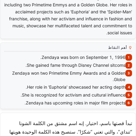
including two Primetime Emmys and a Golden Globe. Her roles in
acclaimed projects such as 'Euphoria' and the 'Spider-Man'
franchise, along with her activism and influence in fashion and
music, showcase her multifaceted talent and commitment to
social issues.
أهم النقاط
Zendaya was born on September 1, 1996.
She gained fame through Disney Channel sitcoms.
Zendaya won two Primetime Emmy Awards and a Golden
Globe.
Her role in 'Euphoria' showcased her acting depth.
She is recognized for activism and cultural influence.
Zendaya has upcoming roles in major film projects.
تبدأ قصتها باسم، اختيار. إنه اسم مشتق من الكلمة الشونا
“تنداي”، والتي تعني “شكرًا”. ستصبح هذه الكلمة الوحيدة هويتها