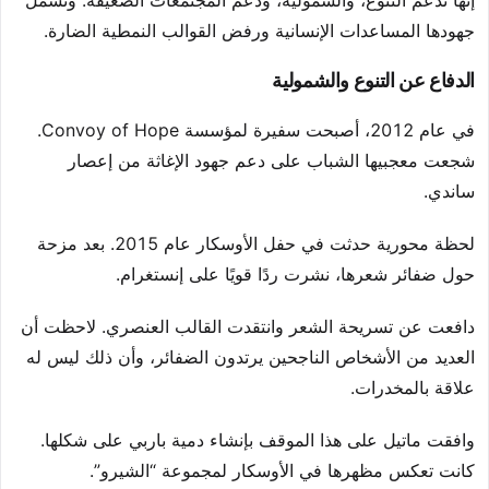
إنها تدعم التنوع، والشمولية، ودعم المجتمعات الضعيفة. وتشمل
جهودها المساعدات الإنسانية ورفض القوالب النمطية الضارة.
الدفاع عن التنوع والشمولية
في عام 2012، أصبحت سفيرة لمؤسسة Convoy of Hope.
شجعت معجبيها الشباب على دعم جهود الإغاثة من إعصار
ساندي.
لحظة محورية حدثت في حفل الأوسكار عام 2015. بعد مزحة
حول ضفائر شعرها، نشرت ردًا قويًا على إنستغرام.
دافعت عن تسريحة الشعر وانتقدت القالب العنصري. لاحظت أن
العديد من الأشخاص الناجحين يرتدون الضفائر، وأن ذلك ليس له
علاقة بالمخدرات.
وافقت ماتيل على هذا الموقف بإنشاء دمية باربي على شكلها.
كانت تعكس مظهرها في الأوسكار لمجموعة “الشيرو”.