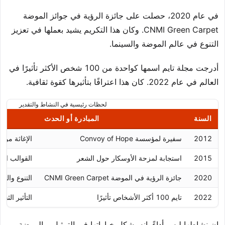
في عام 2020، حصلت على جائزة الرؤية في جوائز الموضة
CNMI Green Carpet. وكان هذا التكريم يشيد بعملها في تعزيز
التنوع في عالم الموضة والسينما.
أدرجت مجلة تايم اسمها كواحدة من 100 شخص الأكثر تأثيرًا في
العالم في عام 2022. كان هذا اعترافًا بتأثيرها كقوة ثقافية.
لحظات رئيسية في النشاط والتقدير
السنة
المبادرة أو الحدث
2012
سفيرة لمؤسسة Convoy of Hope
الإغاثة من 
2015
استجابة لمزحة الأوسكار حول الشعر
القوالب الن
2020
جائزة الرؤية في الموضة CNMI Green Carpet
التنوع والش
2022
تايم 100 أكثر الأشخاص تأثيرًا
التأثير الثق
إن نشاطها ليس أداءً. إنه يشكل خياراتها في التمثيل، والموضة،