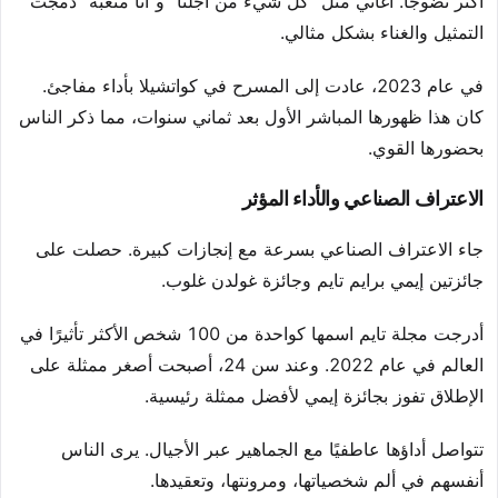
أكثر نضوجًا. أغاني مثل “كل شيء من أجلنا” و”أنا متعبة” دمجت
التمثيل والغناء بشكل مثالي.
في عام 2023، عادت إلى المسرح في كواتشيلا بأداء مفاجئ.
كان هذا ظهورها المباشر الأول بعد ثماني سنوات، مما ذكر الناس
بحضورها القوي.
الاعتراف الصناعي والأداء المؤثر
جاء الاعتراف الصناعي بسرعة مع إنجازات كبيرة. حصلت على
جائزتين إيمي برايم تايم وجائزة غولدن غلوب.
أدرجت مجلة تايم اسمها كواحدة من 100 شخص الأكثر تأثيرًا في
العالم في عام 2022. وعند سن 24، أصبحت أصغر ممثلة على
الإطلاق تفوز بجائزة إيمي لأفضل ممثلة رئيسية.
تتواصل أداؤها عاطفيًا مع الجماهير عبر الأجيال. يرى الناس
أنفسهم في ألم شخصياتها، ومرونتها، وتعقيدها.