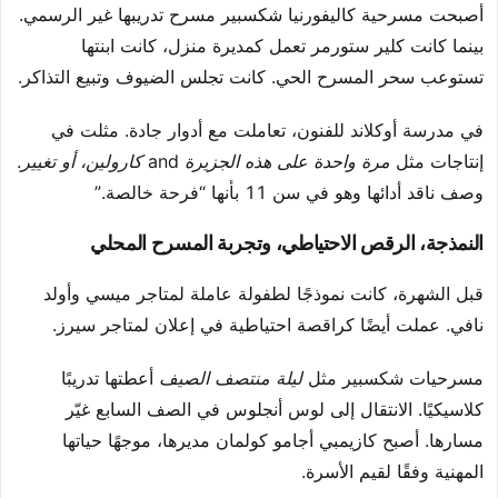
أصبحت مسرحية كاليفورنيا شكسبير مسرح تدريبها غير الرسمي.
بينما كانت كلير ستورمر تعمل كمديرة منزل، كانت ابنتها
تستوعب سحر المسرح الحي. كانت تجلس الضيوف وتبيع التذاكر.
في مدرسة أوكلاند للفنون، تعاملت مع أدوار جادة. مثلت في
إنتاجات مثل
مرة واحدة على هذه الجزيرة
and
كارولين، أو تغيير
.
وصف ناقد أدائها وهو في سن 11 بأنها “فرحة خالصة.”
النمذجة، الرقص الاحتياطي، وتجربة المسرح المحلي
قبل الشهرة، كانت نموذجًا لطفولة عاملة لمتاجر ميسي وأولد
نافي. عملت أيضًا كراقصة احتياطية في إعلان لمتاجر سيرز.
مسرحيات شكسبير مثل
ليلة منتصف الصيف
أعطتها تدريبًا
كلاسيكيًا. الانتقال إلى لوس أنجلوس في الصف السابع غيّر
مسارها. أصبح كازيمبي أجامو كولمان مديرها، موجهًا حياتها
المهنية وفقًا لقيم الأسرة.