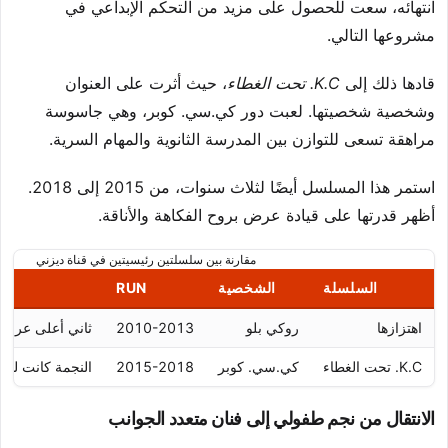
انتهائه، سعت للحصول على مزيد من التحكم الإبداعي في
مشروعها التالي.
قادها ذلك إلى
K.C. تحت الغطاء
، حيث أثرت على العنوان
وشخصية شخصيتها. لعبت دور كي.سي. كوبر، وهي جاسوسة
مراهقة تسعى للتوازن بين المدرسة الثانوية والمهام السرية.
استمر هذا المسلسل أيضًا لثلاث سنوات، من 2015 إلى 2018.
أظهر قدرتها على قيادة عرض بروح الفكاهة والأناقة.
مقارنة بين سلسلتين رئيسيتين في قناة ديزني
السلسلة
الشخصية
RUN
اهتزازها
روكي بلو
2010-2013
ثاني أعلى عرض ي
K.C. تحت الغطاء
كي.سي. كوبر
2015-2018
النجمة كانت لها 
الانتقال من نجم طفولي إلى فنان متعدد الجوانب