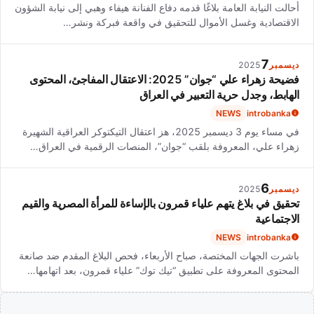
أحالت النيابة العامة بلاغًا قدمه دفاع الفنانة هيفاء وهبي إلى نيابة الشؤون
الاقتصادية وغسل الأموال للتحقيق في واقعة فبركة ونشر…
7
ديسمبر
2025
فضيحة زهراء علي “جوان” 2025: الاعتقال المفاجئ، المحتوى
الهابط، وجدل حرية التعبير في العراق
NEWS
introbanka
في مساء يوم 3 ديسمبر 2025، هز اعتقال التيكتوكر العراقية الشهيرة
زهراء علي، المعروفة بلقب “جوان”، المنصات الرقمية في العراق…
6
ديسمبر
2025
تحقيق في بلاغ يتهم علياء قمرون بالإساءة للمرأة المصرية والقيم
الاجتماعية
NEWS
introbanka
باشرت الجهات المختصة، صباح الأربعاء، فحص البلاغ المقدم ضد صانعة
المحتوى المعروفة على تطبيق “تيك توك” علياء قمرون، بعد اتهامها…