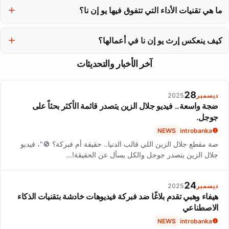
الإعلان عنها في عام 2012، لكنهما انفصلا في عام 2014.
ما هي تقنيات الأداء التي تتفوق فيها يو إن نا؟
تتفوق يو إن نا في تجسيد الشخصيات بشكل طبيعي، حيث تستطيع جعل
الأداء يبدو حقيقياً دون كسر الجدار الرابع.
كيف ينعكس إرث يو إن نا في أعمالها؟
يرتبط إرث يو إن نا بصدقها في الأداء واختيارها لأدوار تتناول طبيعة الأداء،
آخر الأخبار والتحديثات
مما يجعلها واحدة من أبرز الممثلات في كوريا.
28
ديسمبر
2025
ضجة واسعة.. فيديو جلال الزين يتصدر قائمة الأكثر بحثاً على
جوجل.
NEWS
introbanka
صة مقطع جلال الزين اللي قالب الدنيا.. حقيقة أم فبركة؟ 🚫"، فيديو
جلال الزين يتصدر جوجل والكل يسأل عن الحقيقة!…
24
ديسمبر
2025
هيفاء وهبي تقدم بلاغًا ضد فبركة فيديوهات خادشة بتقنيات الذكاء
الاصطناعي
NEWS
introbanka