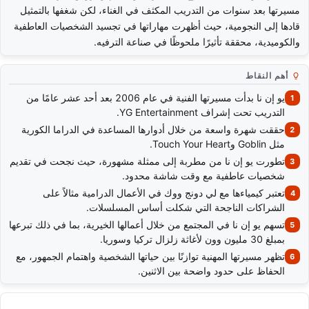
مسيرتها بعد سنوات من التدريب المكثف في الغناء، لكن شغفها بالتمثيل
قادها إلى النجومية، حيث أظهرت مهاراتها في تجسيد الشخصيات العاطفية
والكوميدية، محققة تأثيرًا ملحوظًا في صناعة الترفيه.
أهم النقاط
يو إن نا بدأت مسيرتها الفنية في عام 2006 بعد أحد عشر عامًا من
التدريب تحت إشراف YG Entertainment.
حققت شهرة واسعة من خلال أدوارها المساعدة في الدراما الكورية
مثل Goblin وTouch Your Heart.
تطورت يو إن نا من مطربة إلى ممثلة مشهورة، حيث نجحت في تقديم
شخصيات عاطفية مع وقت شاشة محدود.
تعتبر كيمياءها مع لي دونج ووك في الأعمال الدرامية مثالاً على
الشراكات الناجحة التي شكلت أساس المسلسلات.
تسهم يو إن نا في المجتمع من خلال أعمالها الخيرية، بما في ذلك تبرعها
بمبلغ 30 مليون وون لأغاثة زلزال تركيا وسوريا.
تظهر مسيرتها المهنية توازنًا بين حياتها الشخصية واهتمام الجمهور، مع
الحفاظ على حدود واضحة بين الاثنين.