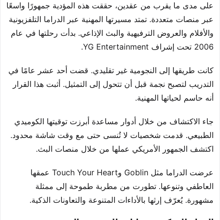
على مدى ما يقرب من عقدين، حققت هذه المؤدية جمهورًا واسعًا
عبر منصات متعددة. تمتد مسيرتها المهنية عبر الدراما التلفزيونية
والأفلام والعروض الترفيهية والبث الإذاعي. بدأت رحلتها في عام
2006 تحت إشراف YG Entertainment.
كانت طريقها إلى النجومية غير تقليدي. قضت أحد عشر عامًا في
التدريب لتصبح نجمة قبل أن تتحول إلى التمثيل. أثبت هذا القرار
أنه حاسم لحياتها المهنية.
جاء الاكتشاف من خلال أدوار مساعدة أبرزت توقيتها الكوميدي
الطبيعي. قدمت شخصيات لا تُنسى حتى مع وقت شاشة محدود.
اكتشف الجمهور الأمريكي عملها من خلال منصات البث.
عرضت الدراما مثل Goblin وTouch Your Heart عمقها
العاطفي وتنوعها. تطورت من مطربة طموحة إلى ممثلة
مشهورة. يُعرّف إرثها بالأداءات المتنوعة والتعاونات الذكية.