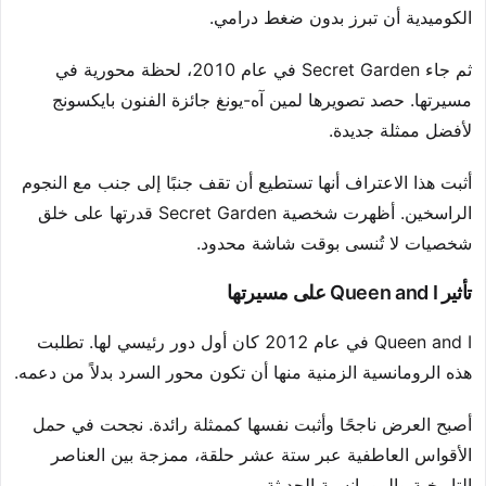
الكوميدية أن تبرز بدون ضغط درامي.
ثم جاء Secret Garden في عام 2010، لحظة محورية في
مسيرتها. حصد تصويرها لمين آه-يونغ جائزة الفنون بايكسونج
لأفضل ممثلة جديدة.
أثبت هذا الاعتراف أنها تستطيع أن تقف جنبًا إلى جنب مع النجوم
الراسخين. أظهرت شخصية Secret Garden قدرتها على خلق
شخصيات لا تُنسى بوقت شاشة محدود.
تأثير Queen and I على مسيرتها
Queen and I في عام 2012 كان أول دور رئيسي لها. تطلبت
هذه الرومانسية الزمنية منها أن تكون محور السرد بدلاً من دعمه.
أصبح العرض ناجحًا وأثبت نفسها كممثلة رائدة. نجحت في حمل
الأقواس العاطفية عبر ستة عشر حلقة، ممزجة بين العناصر
التاريخية والرومانسية الحديثة.