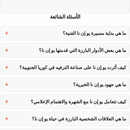
الأسئلة الشائعة
ما هي بداية مسيرة يو إن نا الفنية؟
بدأت يو إن نا مسيرتها الفنية في عام 2006 بعد أن قضت أحد عشر عامًا
ما هي بعض الأدوار البارزة التي قدمتها يو إن نا؟
في التدريب تحت إشراف YG Entertainment. كانت قد انضمت في سن
السادسة عشرة كمتدربة مغنية.
أبرز الأدوار التي قدمتها تشمل شخصيتها في مسلسل Goblin وTouch
Your Heart، حيث أثبتت قدرتها على تقديم أداءات عاطفية متنوعة.
كيف أثرت يو إن نا على صناعة الترفيه في كوريا الجنوبية؟
أثرت يو إن نا على صناعة الترفيه من خلال تقديم شخصيات تتحدى
ما هي جهود يو إن نا الخيرية؟
التوقعات التقليدية، مما يساهم في تغيير الصورة النمطية للنساء في الدراما
الكورية.
تقوم يو إن نا بأعمال خيرية ملحوظة، مثل تبرعها بمبلغ 30 مليون وون
كيف تتعامل يو إن نا مع الشهرة والاهتمام الإعلامي؟
لأغراض الإغاثة من الزلزال في تركيا وسوريا ودعم الأطفال ذوي الإعاقة
السمعية.
تتعامل يو إن نا مع الشهرة والاهتمام الإعلامي برشاقة، حيث تحافظ على
حدود خاصة بينما تتواصل مع جمهورها بصدق.
ما هي العلاقات الشخصية البارزة في حياة يو إن نا؟
كانت يو إن نا في علاقة مع زميلها في التمثيل جي هيون-وو، والتي تم