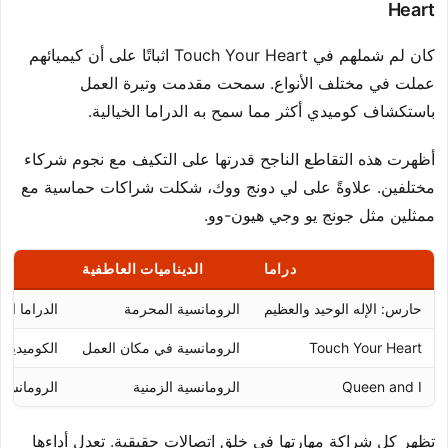
Heart
كان لم شملهم في Touch Your Heart اثباتًا على أن كيميائهم
عملت في مختلف الأنواع. سمحت مقدمت وتيرة العمل
باستكشاف كوميدي أكثر مما سمح به الدراما الخيالية.
أظهرت هذه التقاطع الناجح قدرتها على التكيف مع نجوم شركاء
مختلفين. علاوةً على لي دونج ووك، شكلت شراكات حماسية مع
ممثلين مثل جونج يو وجي هيون-وو.
دراما
الديناميات العاطفية
حارس: الإله الوحيد والعظيم
الرومانسية المحرمة
الدراما الم
Touch Your Heart
الرومانسية في مكان العمل
الكوميديا 
Queen and I
الرومانسية الزمنية
الرومانسية 
تظهر كل شراكة مهارتها في خلق اتصالات حقيقية. تعدل أداءها