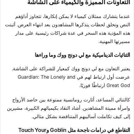
التعاونات المميزة والكيمياء على الشاشة
عندما يتشارك ممثلان كيمياء لا يمكن إنكارها، تتجاوز أداؤهم
النص وتخلق لحظات يتذكرها المشاهدون بعد انتهاء العرض. أثبتت
هذه المؤدية هذه السحر في عدة شراكات رئيسية على مدار
مسيرتها المهنية.
الثنائيات الديناميكية مع لي دونج ووك وما وراءها
يعتبر التعاون مع لي دونج ووك كمعيار للشراكة على الشاشة.
عرضت أول ارتباط لهم في Guardian: The Lonely and
Great God ارتباطًا فوريًا.
كالثنائي المساعد، أثارت رومانسية ممنوعة بين حاصد الأرواح
وامرأة مميتة المشاهدين. أشاد النقاد بكيميائهم الكبيرة، مشيرين
إلى كيف تكاملت أساليبهم المتناقضة بشكل مثالي.
التقاطع في درامات ناجحة مثل Goblin وTouch Your