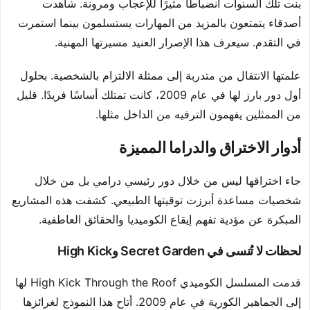
بنت تلك السنوات انضباطًا مثيرًا للإعجاب ومرونة. شاهدت
أصدقاء يتمتعون بالمزيد من المهارات يستسلمون بينما استمرت
في التقدم. سيعرف هذا الإصرار العنيد مسيرتها المهنية.
علمتها الانتقال من متدربة إلى ممثلة الالتزام بالشخصية. بحلول
أول دور بارز لها في عام 2009، كانت تمتلك أساسًا فريدًا. قليل
من الممثلين يفهمون الترفيه من الداخل مثلها.
أدوار الاختراق والدراما المميزة
جاء اختراقها ليس من خلال دور رئيسي درامي بل من خلال
شخصيات مساعدة أبرزت توقيتها الطبيعي. كشفت هذه المشاريع
المبكرة عن مؤدية تفهم إيقاع الكوميديا والحقائق العاطفية.
لحظات لا تُنسى في Secret Garden وHigh Kick
قدمت المسلسل الكوميدي High Kick Through the Roof لها
إلى الجماهير الكورية في عام 2009. أتاح هذا النموذج لغرائزها