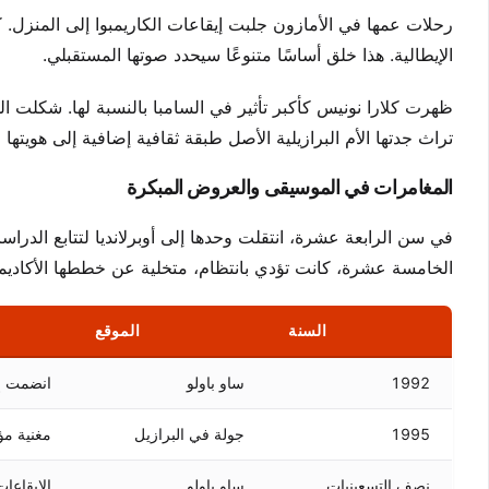
رحلات عمها في الأمازون جلبت إيقاعات الكاريمبوا إلى المنزل. 
الإيطالية. هذا خلق أساسًا متنوعًا سيحدد صوتها المستقبلي.
ظهرت كلارا نونيس كأكبر تأثير في السامبا بالنسبة لها. شكلت 
تراث جدتها الأم البرازيلية الأصل طبقة ثقافية إضافية إلى هويتها ا
المغامرات في الموسيقى والعروض المبكرة
في سن الرابعة عشرة، انتقلت وحدها إلى أوبرلانديا لتتابع الدراس
الخامسة عشرة، كانت تؤدي بانتظام، متخلية عن خططها الأكاديمي
السنة
الموقع
1992
ساو باولو
انضمت إ
1995
جولة في البرازيل
مغنية مؤ
نصف التسعينيات
ساو باولو
الإيقاعات