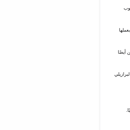
بوب
عملها
يل ولكن أيضًا
برازيلي