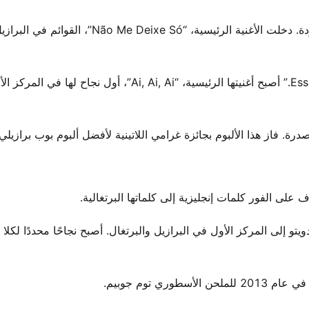
قدمت ألبومها الأول المسمى باسمها في عام 2002 كفنانة منفردة. دخلت الأغنية الرئيسية، “Não Me Deixe Só”، القوائم في ا
جاء الانفراج الحقيقي مع ألبوم 2004 “Essa Boneca Tem Manual.” أصبح أغنيتها الرئيسية، “Ai, Ai, Ai”،
اف على الفور كلمات إنجليزية إلى كلماتها البرتغالية.
ع العفوي “Boa Sorte/Good Luck.” ارتفع الدويتو إلى المركز الأول في البرازيل والبرتغال. أصبح نجاحًا محددًا لك
 توم جوبيم.