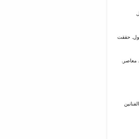
لبرازيل
 أول نجاح لها في المركز الأول. حققت
لا الفنانين