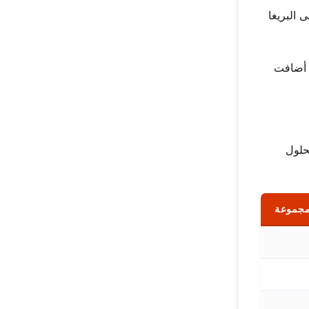
 البريغا
. أضافت
حلول
لمجموعة