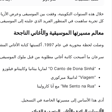
خلال هذه السنوات التكوينية، وفقت بين الموسيقى وعرض الأزياء و
كل تجربة ساهمت في المنظور الفريد الذي جلبته إلى الموسيقى ال
معالم مسيرتها الموسيقية والأغاني الناجحة
وصلت لحظة محورية في عام 1997. أكسبتها كتابة الأغاني المشتركة ترشيحًا لجائزة غرامي لاتينية. هذا أعد المسرح لمسيرة رائعة.
سرعان ما أصبحت كاتبة أغاني مطلوبة من قبل ملوك الموسيقى ال
“O Canto de Dona Sinhá” لماريا بيثانيا وكاييتانو فيلوزو
“Viagem” لدانييلا ميركوري
“Me Sento na Rua” مع آنا كارولينا
أدى هذا الأساس إلى مسيرتها الخاصة في التسجيل.
الألبومات الرائدة والأغاني المتصدرة للقوائم