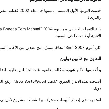
والبرتغال.
الأغنية أيضًا نجاحًا في السويد.
كان ألبوم 2007 “Sim” نجاحًا مميزًا. أنتج عددين من الأغاني المتصدرة. فاز هذا الألبوم بجائزة غرامي اللاتينية لأفضل ألبوم بوب برازيلي معاصر.
التعاون مع فنانيين دوليين
بدأ تعاونها الأكثر شهرة بمكالمة هاتفية. غنت لحنًا لبين هاربر. أض
أصبحت هذه الإبدا
دوليًا.
استمرت في إصدار ألبومات معترف بها. شملت مشروع تكريمي في عام 2013 للملحن الأسطوري