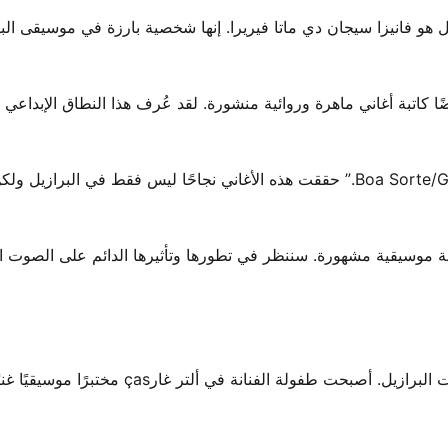
مل هو فانيزا سيجان دي ماتا فيريرا. إنها شخصية بارزة في موسيقى ال
كاتبة أغاني ماهرة وروائية منشورة. لقد عُرف هذا النطاق الإبداعي ب
تربعت صوتها على القوائم بأغانٍ مثل “آي، آي، آي” و”Boa Sorte/Good Luck.” حققت هذه الأغاني نجاحًا ليس فقط في البراز
 موسيقية مشهورة. سننظر في تطورها وتأثيرها الدائم على الصوت ال
 طفولة الفنانة في ألتر غارças مختبرًا موسيقيًا غنيًا.