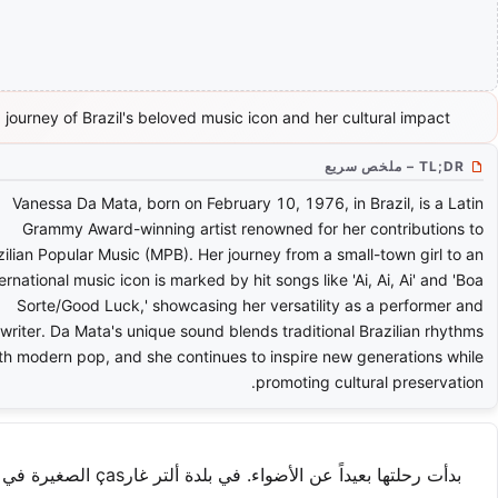
 journey of Brazil's beloved music icon and her cultural impact.
TL;DR – ملخص سريع
Vanessa Da Mata, born on February 10, 1976, in Brazil, is a Latin
Grammy Award-winning artist renowned for her contributions to
zilian Popular Music (MPB). Her journey from a small-town girl to an
ternational music icon is marked by hit songs like 'Ai, Ai, Ai' and 'Boa
Sorte/Good Luck,' showcasing her versatility as a performer and
writer. Da Mata's unique sound blends traditional Brazilian rhythms
th modern pop, and she continues to inspire new generations while
promoting cultural preservation.
بدأت رحلتها بعيداً عن الأضواء. في بلدة ألتر غارças الصغيرة في البرازيل، ولدت نجمة المستقبل في 10 فبراير 1976.