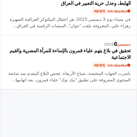
الهابط، وجدل حرية التعبير في العراق
NEWS
introbanka
في مساء يوم 3 ديسمبر 2025، هز اعتقال التيكتوكر العراقية الشهيرة
زهراء علي، المعروفة بلقب “جوان”، المنصات الرقمية في العراق…
6
ديسمبر
2025
تحقيق في بلاغ يتهم علياء قمرون بالإساءة للمرأة المصرية والقيم
الاجتماعية
NEWS
introbanka
باشرت الجهات المختصة، صباح الأربعاء، فحص البلاغ المقدم ضد صانعة
المحتوى المعروفة على تطبيق “تيك توك” علياء قمرون، بعد اتهامها…