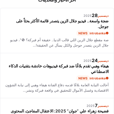
model, and her younger brother Shimba Tsuchiya, who is also an
actor.
28
ديسمبر
2025
ضجة واسعة.. فيديو جلال الزين يتصدر قائمة الأكثر بحثاً على
جوجل.
NEWS
introbanka
صة مقطع جلال الزين اللي قالب الدنيا.. حقيقة أم فبركة؟ 🚫"، فيديو
جلال الزين يتصدر جوجل والكل يسأل عن الحقيقة!…
24
ديسمبر
2025
هيفاء وهبي تقدم بلاغًا ضد فبركة فيديوهات خادشة بتقنيات الذكاء
الاصطناعي
NEWS
introbanka
أحالت النيابة العامة بلاغًا قدمه دفاع الفنانة هيفاء وهبي إلى نيابة الشؤون
الاقتصادية وغسل الأموال للتحقيق في واقعة فبركة ونشر…
7
ديسمبر
2025
فضيحة زهراء علي “جوان” 2025: الاعتقال المفاجئ، المحتوى