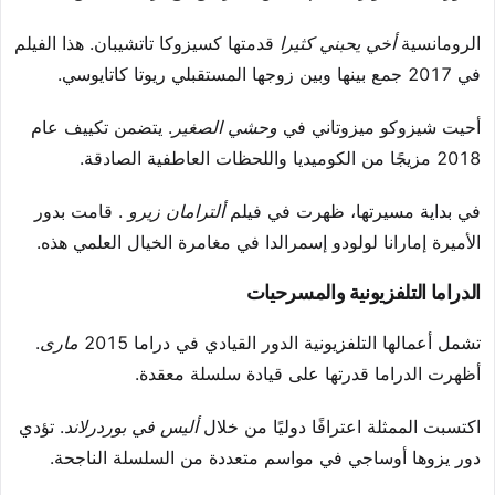
الرومانسية
أخي يحبني كثيرا
قدمتها كسيزوكا تاتشيبان. هذا الفيلم
في 2017 جمع بينها وبين زوجها المستقبلي ريوتا كاتايوسي.
أحيت شيزوكو ميزوتاني في
وحشي الصغير
. يتضمن تكييف عام
2018 مزيجًا من الكوميديا واللحظات العاطفية الصادقة.
في بداية مسيرتها، ظهرت في فيلم
ألترامان زيرو
. قامت بدور
الأميرة إمارانا لولودو إسمرالدا في مغامرة الخيال العلمي هذه.
الدراما التلفزيونية والمسرحيات
تشمل أعمالها التلفزيونية الدور القيادي في دراما 2015
مارى
.
أظهرت الدراما قدرتها على قيادة سلسلة معقدة.
اكتسبت الممثلة اعترافًا دوليًا من خلال
أليس في بوردرلاند
. تؤدي
دور يزوها أوساجي في مواسم متعددة من السلسلة الناجحة.