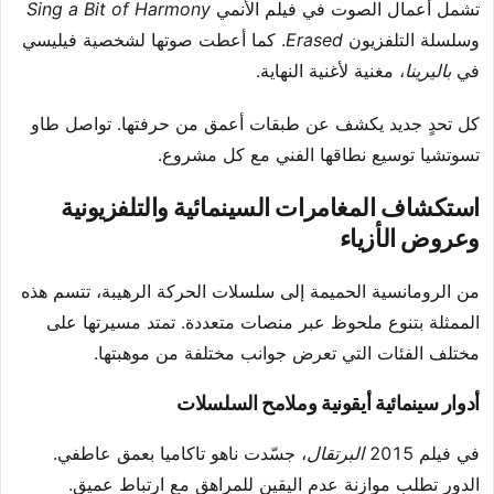
تشمل أعمال الصوت في فيلم الأنمي
Sing a Bit of Harmony
وسلسلة التلفزيون
Erased
. كما أعطت صوتها لشخصية فيليسي
في
باليرينا
، مغنية لأغنية النهاية.
كل تحدٍ جديد يكشف عن طبقات أعمق من حرفتها. تواصل طاو
تسوتشيا توسيع نطاقها الفني مع كل مشروع.
استكشاف المغامرات السينمائية والتلفزيونية
وعروض الأزياء
من الرومانسية الحميمة إلى سلسلات الحركة الرهيبة، تتسم هذه
الممثلة بتنوع ملحوظ عبر منصات متعددة. تمتد مسيرتها على
مختلف الفئات التي تعرض جوانب مختلفة من موهبتها.
أدوار سينمائية أيقونية وملامح السلسلات
في فيلم 2015
البرتقال
، جسّدت ناهو تاكاميا بعمق عاطفي.
الدور تطلب موازنة عدم اليقين للمراهق مع ارتباط عميق.