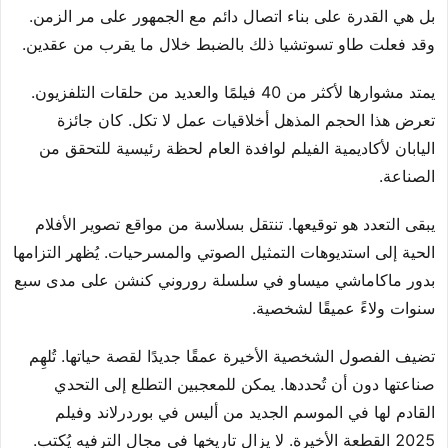
بل هي القدرة على بناء اتصال دائم مع الجمهور على مر الزمن.
وقد فعلت طاو تسوتشيا ذلك بالضبط خلال ما يقرب من عقدين.
يمتد مشوارها لأكثر من 40 فيلمًا والعديد من حلقات التلفزيون.
تعرض هذا الحجم المذهل أخلاقيات عمل لا تكل. كان جائزة
اليابان لأكاديمية الفيلم لوافدة العام لحظة رئيسية للتحقق من
الصناعة.
يبقى التعدد هو توقيعها. تنتقل بسلاسة من مواقع تصوير الأفلام
الحية إلى استديوهات التمثيل الصوتي والمسرحيات. يُظهر التزامها
بدور ماكاماشي ميساو في سلسلة روروني كنشن على مدى سبع
سنوات ولاءً عميقًا لشخصية.
تضيف الفصول الشخصية الأخيرة عمقًا جديدًا لقصة حياتها. تُلهِم
صناعتها دون أن تُحددها. يمكن للمعجبين التطلع إلى التحدي
القادم لها في الموسم الجديد من أليس في بوردرلاند وفيلم
2025 القطعة الأخيرة. لا يزال تاريخها في مجال الترفيه يُكتب.