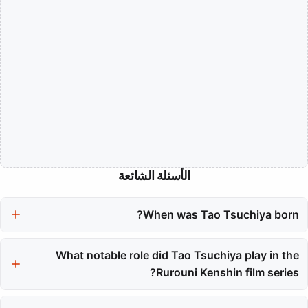
الأسئلة الشائعة
When was Tao Tsuchiya born?
Tao Tsuchiya was born on February 3, 1995, in Tokyo, Japan.
What notable role did Tao Tsuchiya play in the
Rurouni Kenshin film series?
Tao Tsuchiya is best known for her role as the spirited kunoichi