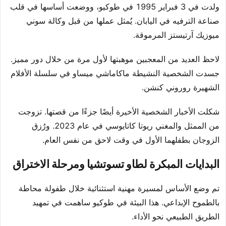
ولدت في 3 فبراير 1995 في طوكيو، ووضعت أساسها في قلب
صناعة الترفيه في اليابان. يُمثل عملها من قبل وكالة سوني
ميوزيك آرتيستز المرموقة.
لاحظ العديد من المعجبين موهبتها لأول مرة من خلال دور مميز.
جسدت الشخصية النشيطة ماكاماشي ميساو في سلسلة الأفلام
الشهيرة روروني كنشن.
شكلت الأخبار الشخصية الأخيرة أيضًا جزءًا من قصتها. تزوجت
من الممثل والمغني ريوتا كاتايوسي في عام 2023. ورُزق
الزوجان بطفلهما الأول في وقت لاحق من نفس العام.
البدايات المبكرة لطاو تسوتشيا ومرحلة الاختراق
تم وضع الأساس لمسيرة مهنية استثنائية خلال طفولة محاطة
بالطموح الإبداعي. هذا البيئة في طوكيو ساهمت في تمهيد
الطريق الطبيعي نحو الأداء.