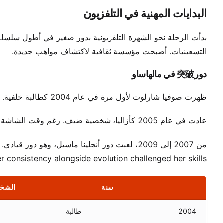
البدايات المهنية في التلفزيون
بدأت الرحلة نحو الشهرة التلفزيونية بدور صغير في أطول سلسلة ش
التسعينيات. أصبحت مؤسسة ثقافية لاكتشاف مواهب جديدة.
دور突破 في مالهاساو
ظهرت صوفيا شارلوت لأول مرة في عام 2004 كطالبة خلفية. تطلب هذا الدور الصغير الصبر والمثابرة. كان مدخلها إلى التمثيل الاحترافي.
عادت في عام 2005 كأزاليا، شخصية ضيف. رغم وقت الشاشة المحدود، تركت انطباعًا قويًا. أظهر هذا قدرتها على جذب الانتباه بسرعة.
r consistency alongside evolution challenged her skills.
سنة
الشخ
2004
طالبة