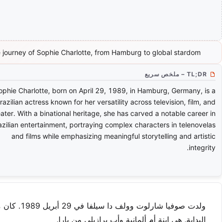
 journey of Sophie Charlotte, from Hamburg to global stardom.
TL;DR – ملخص سريع
ophie Charlotte, born on April 29, 1989, in Hamburg, Germany, is a
razilian actress known for her versatility across television, film, and
ater. With a binational heritage, she has carved a notable career in
azilian entertainment, portraying complex characters in telenovelas
and films while emphasizing meaningful storytelling and artistic
integrity.
ولدت صوفيا 
البداية. هي ابنة أم ألمانية وأب برازيلي من بارا.