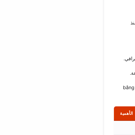
نذ
تستحق المتابعة. سعيت للقيام bằng balancing
الأهمية