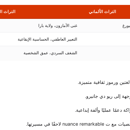
التراث الألماني
التراث ال
بورغ
غنى الأمازون، ولاية بارا
التعبير العاطفي، الحساسية الإيقاعية
الشغف السردي، عمق الشخصية
 لغتين ورموز ثقافية متميزة.
هة إلى ريو دي جانيرو.
دعمًا عمليًا وألفة إبداعية.
لاحقًا في مسيرتها.