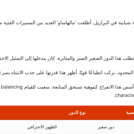
بابية في البرازيل. أطلقت ‘مالهاساو’ العديد من المسيرات الفنية م
من 2007 إلى 2009، لعبت دور أنجلينا ماسيل، وهو دور قيادي. أسس هذا الانفراج كموهبة 
characte
صية
نوع الدور
دور صغير
الظهور الاحترافي