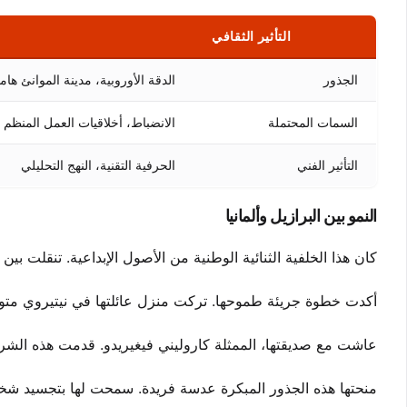
التأثير الثقافي
الجذور
الدقة الأوروبية، مدينة الموانئ هام
السمات المحتملة
الانضباط، أخلاقيات العمل المنظم
التأثير الفني
الحرفية التقنية، النهج التحليلي
النمو بين البرازيل وألمانيا
كان هذا الخلفية الثنائية الوطنية من الأصول الإبداعية. تنقلت بين
أكدت خطوة جريئة طموحها. تركت منزل عائلتها في نيتيروي متوج
عاشت مع صديقتها، الممثلة كاروليني فيغيريدو. قدمت هذه الشراكة 
منحتها هذه الجذور المبكرة عدسة فريدة. سمحت لها بتجسيد شخصيات مع ت nuance remarkable 