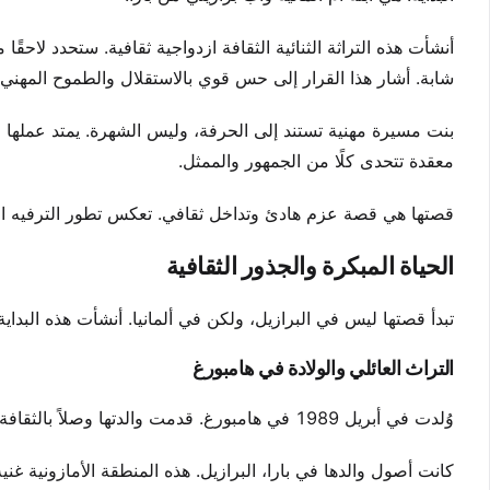
أنشأت هذه التراثة الثنائية الثقافة ازدواجية ثقافية. ستحدد لاحقً
شابة. أشار هذا القرار إلى حس قوي بالاستقلال والطموح المهني.
بنت مسيرة مهنية تستند إلى الحرفة، وليس الشهرة. يمتد عملها ليش
معقدة تتحدى كلًا من الجمهور والممثل.
قصتها هي قصة عزم هادئ وتداخل ثقافي. تعكس تطور الترفيه البر
الحياة المبكرة والجذور الثقافية
تبدأ قصتها ليس في البرازيل، ولكن في ألمانيا. أنشأت هذه البدا
التراث العائلي والولادة في هامبورغ
وُلدت في أبريل 1989 في هامبورغ. قدمت والدتها وصلاً بالثقافة الألمانية والانضباط.
كانت أصول والدها في بارا، البرازيل. هذه المنطقة الأمازونية غنية ب