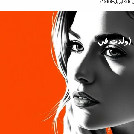
1)
ل (ولدت في