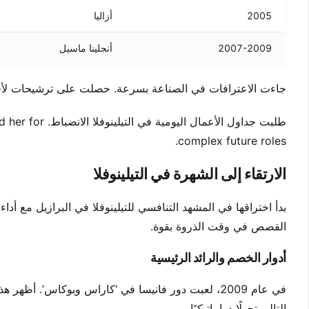
2005
أزاليا
2007-2009
أنجلينا ماسيل
جاءت الاعترافات في الصناعة بسرعة. حصلت على ترشيحات لأفضل ممثلة في 2008 و2009. أكدت هذه الجوائز ح
طلبت جداول الأع
complex future roles.
الارتقاء إلى الشهرة في التيلينوفلا
بدأ اختراقها في المشهد التنافسي للتيلينوفلا في البرازيل مع أ
القصص في وقت الذروة بقوة.
أدوار الخصم والرائد الرئيسية
في عام 2009، لعبت دور فانيسا في ‘كاراس وبوكاس’. أ
التالي تحولًا دراماتيكيًا.