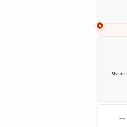
She rece
تها منذ