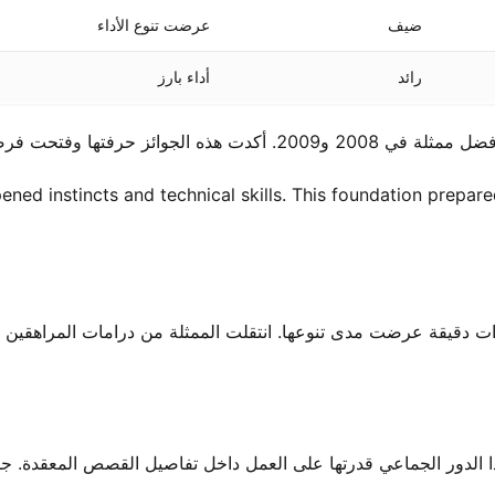
ضيف
عرضت تنوع الأداء
رائد
أداء بارز
رفتها وفتحت فرصًا جديدة.
مال اليومية في التيلينوفلا الانضباط.  instincts and technical skills. This foundation prepared her for
داءات دقيقة عرضت مدى تنوعها. انتقلت الممثلة من درامات المراهقين 
ظهر هذا الدور الجماعي قدرتها على العمل داخل تفاصيل القصص المعقدة. ج