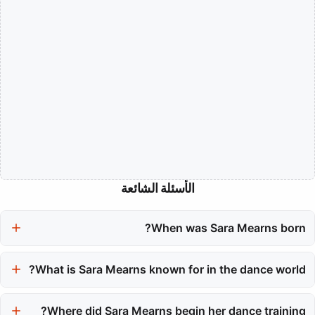
الأسئلة الشائعة
When was Sara Mearns born?
Sara Mearns was born on January 19, 1986.
What is Sara Mearns known for in the dance world?
Sara Mearns is known as one of New York City Ballet's most
Where did Sara Mearns begin her dance training?
dynamic principal dancers, celebrated for her fearless