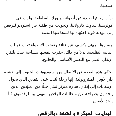
صنعتها.
بدأت رحلتها بعيدة عن أضواء نيويورك الساطعة. ولدت في
كولومبيا، ساوث كارولاينا، وتحولت من طفلة في استوديو للرقص
إلى مؤدية قوية احتُفِيَ بها لشجاعتها البدنية.
مسارها المهني يكشف عن فنانة رفضت الانضواء تحت قوالب
الباليه التقليدية. بدلاً من ذلك، حفرت لنفسها مساحة حيث يلتقي
الإتقان الفني مع التعبير الأساسي والجامح.
تحكي هذه القصة عن الانتقال من استوديوهات الجنوب إلى خشبة
دار الأوبرا الميتروبولية. إنها رحلة بُنيت على التفاني الذي يحول
الإمكانات إلى إتقان. سارة ميرنز تمثل جيلًا من المؤدين الذين
يتحدثون بصراحة عن متطلبات الرقص المهني بينما يقدمون فناً
يأخذ الأنفاس.
البدايات المبكرة والشغف بالرقص