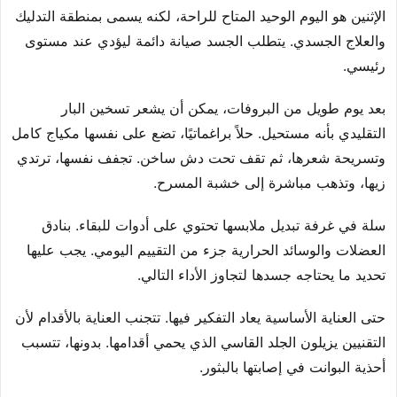
الإثنين هو اليوم الوحيد المتاح للراحة، لكنه يسمى بمنطقة التدليك
والعلاج الجسدي. يتطلب الجسد صيانة دائمة ليؤدي عند مستوى
رئيسي.
بعد يوم طويل من البروفات، يمكن أن يشعر تسخين البار
التقليدي بأنه مستحيل. حلاً براغماتيًا، تضع على نفسها مكياج كامل
وتسريحة شعرها، ثم تقف تحت دش ساخن. تجفف نفسها، ترتدي
زيها، وتذهب مباشرة إلى خشبة المسرح.
سلة في غرفة تبديل ملابسها تحتوي على أدوات للبقاء. بنادق
العضلات والوسائد الحرارية جزء من التقييم اليومي. يجب عليها
تحديد ما يحتاجه جسدها لتجاوز الأداء التالي.
حتى العناية الأساسية يعاد التفكير فيها. تتجنب العناية بالأقدام لأن
التقنيين يزيلون الجلد القاسي الذي يحمي أقدامها. بدونها، تتسبب
أحذية البوانت في إصابتها بالبثور.