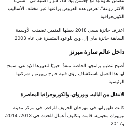
تتضمن تعاوناتها مع جاستن بيك أداء أدوار أصلية في “الشيء
الأكثر روعة”. تعرض هذه العروض براعتها عبر مختلف الأساليب
الكوريجرافية.
اعترف جائزة بيسي 2018 بعملها المتميز. تضمنت الأوسمة
السابقة جائزة ماي إل. وين للوعود المتميزة في عام 2003.
داخل عالم سارة ميرنز
أصبح تنظيم برامجها الخاصة منفذًا حيويًا لتعبيرها الإبداعي. سمح
لها هذا العمل باستكشاف رؤى فنية خارج ريبيرتوار شركتها
الرئيسية.
الانتقال بين الباليه، وبورواي، والكوريوجرافيا المعاصرة
كانت ظهوراتها في مهرجان الخريف للرقص في مركز مدينة
نيويورك محورية. قامت بتكليف أعمال للحدث في 2013، 2014،
و2017.