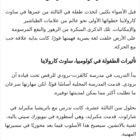
قبل الأضواء بكثير، اتخذت طفلة في الثالثة من عمرها في ساوث
كارولاينا خطواتها الأولى نحو عالم من علامات الطباشير
والإمكانيات. تلك الذكرى المبكرة من الزهور والبقع المرسومة
على الأرض خلقت لغة بصرية فهمتها فورًا. كانت بداية علاقة حب
مع الحركة.
تأثيرات الطفولة في كولومبيا، ساوث كارولاينا
بدأ التدريب في مدرسة كالڤرت-برودي للرقص تحت قيادة آن
برودي. قدمت المدرسة المحلية أساسًا قويًا. لكن مهارتها سرعان
ما تطلبت أكثر مما يمكن لمدينتها توفيره.
بحلول سن الثالثة عشرة، كانت تدرس مع باتريشيا مكبرايد في
شارلوت. قدمت مكبرايد، وهي أسطورة في نيويورك سيتي باليه،
تقنية بالانشين. سيصبح هذا الأسلوب فيما بعد محوريًا في مسيرتها
المهنية.