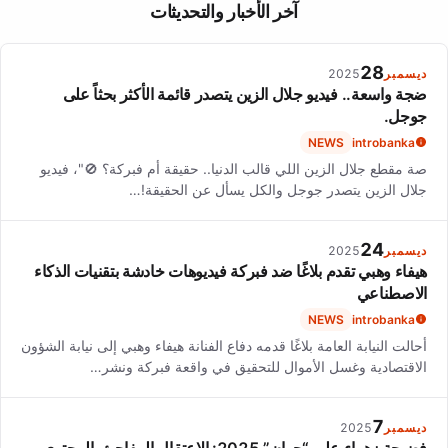
Sara Mearns brings a blend of classical and contemporary
آخر الأخبار والتحديثات
styles to her performances, showcasing versatility and a strong
connection with her dance partners.
28
ديسمبر
2025
ضجة واسعة.. فيديو جلال الزين يتصدر قائمة الأكثر بحثاً على
جوجل.
NEWS
introbanka
صة مقطع جلال الزين اللي قالب الدنيا.. حقيقة أم فبركة؟ 🚫"، فيديو
جلال الزين يتصدر جوجل والكل يسأل عن الحقيقة!…
24
ديسمبر
2025
هيفاء وهبي تقدم بلاغًا ضد فبركة فيديوهات خادشة بتقنيات الذكاء
الاصطناعي
NEWS
introbanka
أحالت النيابة العامة بلاغًا قدمه دفاع الفنانة هيفاء وهبي إلى نيابة الشؤون
الاقتصادية وغسل الأموال للتحقيق في واقعة فبركة ونشر…
7
ديسمبر
2025
فضيحة زهراء علي “جوان” 2025: الاعتقال المفاجئ، المحتوى