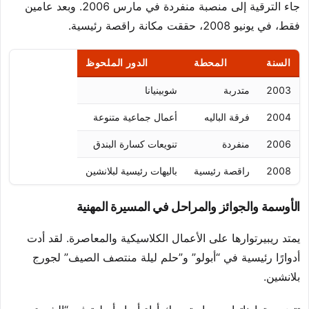
جاء الترقية إلى منصبة منفردة في مارس 2006. وبعد عامين
فقط، في يونيو 2008، حققت مكانة راقصة رئيسية.
السنة
المحطة
الدور الملحوظ
2003
متدربة
شوبينيانا
2004
فرقة الباليه
أعمال جماعية متنوعة
2006
منفردة
تنويعات كسارة البندق
2008
راقصة رئيسية
باليهات رئيسية لبلانشين
الأوسمة والجوائز والمراحل في المسيرة المهنية
يمتد ريبيرتوارها على الأعمال الكلاسيكية والمعاصرة. لقد أدت
أدوارًا رئيسية في “أبولو” و”حلم ليلة منتصف الصيف” لجورج
بلانشين.