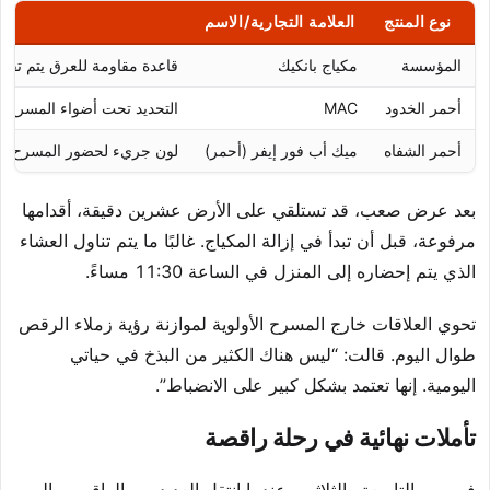
نوع المنتج
العلامة التجارية/الاسم
المؤسسة
مكياج بانكيك
قاعدة مقاومة للعرق يتم تفعيله
أحمر الخدود
MAC
التحديد تحت أضواء المسرح ا
أحمر الشفاه
ميك أب فور إيفر (أحمر)
لون جريء لحضور المسرح
بعد عرض صعب، قد تستلقي على الأرض عشرين دقيقة، أقدامها
مرفوعة، قبل أن تبدأ في إزالة المكياج. غالبًا ما يتم تناول العشاء
الذي يتم إحضاره إلى المنزل في الساعة 11:30 مساءً.
تحوي العلاقات خارج المسرح الأولوية لموازنة رؤية زملاء الرقص
طوال اليوم. قالت: “ليس هناك الكثير من البذخ في حياتي
اليومية. إنها تعتمد بشكل كبير على الانضباط”.
تأملات نهائية في رحلة راقصة