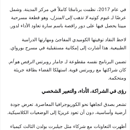
في عام 2017، نظمت برنامجًا كاملاً في مركز المدينة. وشمل
عرضًا لـ غيوم كوتيه
لا تذهب إلى المنزل
، وهو قطعة مسرحية
مييتا يحصل فيها على دور راقصة باسم سارة تعاود الأداء لدور.
لاحظ النقاد توقيتها الكوميدي المفاجئ ومهارتها الدرامية
الطبيعية. هذا أشارت إلى إمكانية مستقبلية في مسرح بورواي.
تضمن البرنامج نفسه مقطوعة لـ جامار روبرتس
الرقص هو أم
.
كان شراكتها مع روبرتس قوية. استهلكا الفضاء بطاقة جريئة
ومتحكمة.
رؤى في الشراكة، الأداء، والتعبير الشخصي
تشعر بصدق اتجاهها نحو الكوريوجرافيا المعاصرة. تعرض جودة
أرضية وأساسية، دون أن تعود غريزيًا إلى الوضعيات الكلاسيكية.
أظهرت التعاونات مع شركاء مثل جيلبرت بولدن الثالث كيمياء