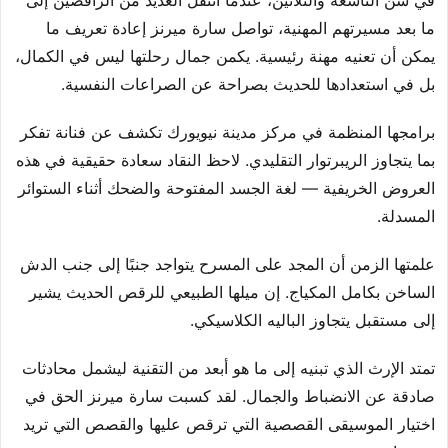
في سن التاسعة والثلاثين، عندما انتقل العديد من الراقصين إلى
ما بعد مسيرتهم المهنية، تواصل سارة ميرنز إعادة تعريف ما
يمكن أن تعنيه مهنة رئيسية. يكمن جمال رحلتها ليس في الكمال،
بل في استعدادها للحديث بصراحة عن الصراعات النفسية.
برامجها المنظمة في مركز مدينة نيويورك تكشف عن فنانة تفكر
بما يتجاوز الريبرتوار التقليدي. لاحظ النقاد سعادة حقيقية في هذه
العروض الخريفية — لغة الجسد المفتوحة والضحك أثناء الستوائر
المسدلة.
علمتها الزمن أن المجد على المسرح يتواجد جنبًا إلى جنب الدش
الساخن بكامل المكياج. إن ميلها الطبيعي للرقص الحديث يشير
إلى مستقبل يتجاوز الباليه الكلاسيكي.
تمتد الإرث الذي تبنيه إلى ما هو أبعد من التقنية ليشمل محادثات
صادقة عن الانضباط والجمال. لقد كسبت سارة ميرنز الحق في
اختيار الموسيقى القصصية التي ترقص عليها والقصص التي تريد