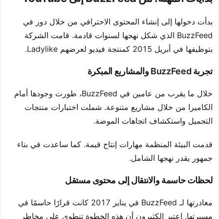
بدأت دخولها إلى إنشاء المحتوى الاحترافي من خلال دور في
BuzzFeed الذي شكل نهجها لسنوات قادمة. قامت الشركة
بتوظيفها في أبريل 2015 كمنتجة فيديو لعرضهم Ladylike.
تجربة BuzzFeed والمشاريع المبكرة
خلال ما يقرب من عامين في BuzzFeed، طورت وجودها أمام
الكاميرا من خلال مشاريع متنوعة. شملت اختبارات منتجات
التجميل واستكشاف اتجاهات الموضة.
قدمت البيئة المنظمة مهارات إنتاج قيمة. كما ساعدت في بناء
جمهور يقدر نهجها الشامل.
لحظات حاسمة والانتقال إلى محتوى مستقل
مغادرتها لـ BuzzFeed في يناير 2017 كانت قرارًا حاسمًا في
مسيرتها. اعتبر الكثيرون أن هذه الخطوة تنطوي على مخاطر