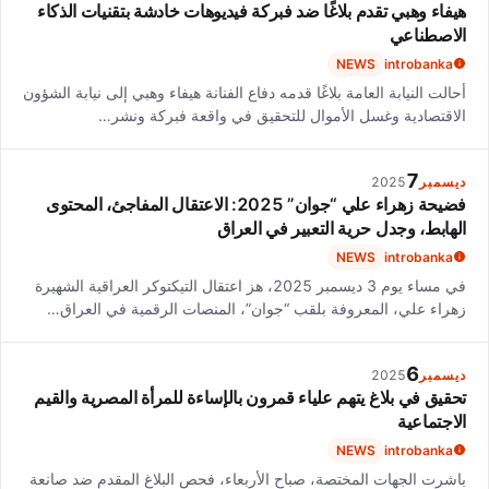
هيفاء وهبي تقدم بلاغًا ضد فبركة فيديوهات خادشة بتقنيات الذكاء
الاصطناعي
NEWS
introbanka
أحالت النيابة العامة بلاغًا قدمه دفاع الفنانة هيفاء وهبي إلى نيابة الشؤون
الاقتصادية وغسل الأموال للتحقيق في واقعة فبركة ونشر…
7
ديسمبر
2025
فضيحة زهراء علي “جوان” 2025: الاعتقال المفاجئ، المحتوى
الهابط، وجدل حرية التعبير في العراق
NEWS
introbanka
في مساء يوم 3 ديسمبر 2025، هز اعتقال التيكتوكر العراقية الشهيرة
زهراء علي، المعروفة بلقب “جوان”، المنصات الرقمية في العراق…
6
ديسمبر
2025
تحقيق في بلاغ يتهم علياء قمرون بالإساءة للمرأة المصرية والقيم
الاجتماعية
NEWS
introbanka
باشرت الجهات المختصة، صباح الأربعاء، فحص البلاغ المقدم ضد صانعة