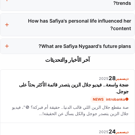
distinctive aesthetic. These partnerships have demonstrated her
trends?
ability to connect with her audience.
Safiya has significantly influenced modern beauty content
through her experimental formats, earning recognition as the
How has Safiya's personal life influenced her
highest-earning beauty influencer in 2022. Her innovative
content?
approaches have inspired many other creators.
Safiya's marriage to Tyler Williams and their shared creative
ventures are often featured in her content. Their strategic
What are Safiya Nygaard's future plans?
relocations reflect her thoughtful approach to both personal and
Safiya Nygaard aims to continue experimenting with new
professional life.
آخر الأخبار والتحديثات
content formats and collaborations while exploring creative
horizons. Her recent move to Raleigh, North Carolina, opens up
new possibilities for her content.
28
ديسمبر
2025
ضجة واسعة.. فيديو جلال الزين يتصدر قائمة الأكثر بحثاً على
جوجل.
NEWS
introbanka
صة مقطع جلال الزين اللي قالب الدنيا.. حقيقة أم فبركة؟ 🚫"، فيديو
جلال الزين يتصدر جوجل والكل يسأل عن الحقيقة!…
24
ديسمبر
2025