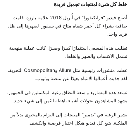
خلط كل شيء لمنتجات تجميل فريدة
أصبح فيديو “فرانكنفورا” في أُبريل 2018 علامة بارزة. قامت
صافية بشراء كل أحمر شفاه متاح في سيفورا لصهرها إلى ظل
فريد واحد.
تطلبت هذه المسعى استثمارًا كبيرًا وصبرًا. كانت عملية منهجية
تشمل الاكتساب والصهر والخلط.
غطت منشورات رئيسية مثل Allure وCosmopolitan التجربة.
لقد جذبت أعمالها الانتباه بعيدًا عن منصة يوتيوب.
تسعد هذه المشاريع واسعة النطاق رغبة المكتملين في الجمهور.
يشهد المشاهدون تحولات أشياء باهظة الثمن إلى شيء جديد.
تشير الرغبة في “تدمير” المنتجات إلى التزام بالمحتوى بدلاً من
الملكية. يتبع كل فيديو هيكل اختبار فرضية والكشف.