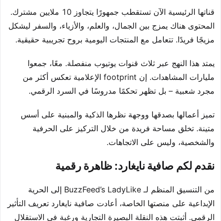
قناتها الرئيسية الآن تستقطب جمهورًا يتجاوز 10 ملايين مشترك.
المحتوى هناك يمزج بين الجمال، والعلم، والأزياء، والسفر ليشكل
مزيجًا فريدًا. تتعامل مع المنتجات اليومية بروح تجريبية حقيقية.
يمتد هذا النهج عبر ثلاث قنوات يوتيوب منفصلة. معًا، جمعوا
مليارات المشاهدات. إن footprint الإعلامية تعكس أكثر من
مجرد شعبية – بل تظهر تحكمًا مدروسًا في السرد الرقمي.
تميز أعمالها بصدقها ووجهة نظرها الذكية والمبنية على أسس
متينة. تخلق مساحة فريدة من خلال التركيز على الحرفية
والشخصية، وليس على الاتجاهات.
نقدم لكم صافية نايغارد: ظاهرة رقمية
من التنسيق المنظم لـ BuzzFeed’s LadyLike إلى الحرية
الإبداعية على منصتها الخاصة، أعادت صافية نايغارد تعريف التأثير
الرقمي. أثبتت هذه النقلة البصيرة التجارية ورغبة في الاستقلال