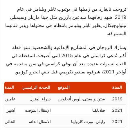
تزوجت نايغارد من زميلها في يوتيوب تايلر ويليامز في عام
2019. شهد زفافهما مبدعين بارزين مثل جينا ماربلز وسيمبلي
نيلولوجيكال. يظهر تايلر ويليامز بانتظام في محتواها ويدير قناتهما
المشتركة.
يشارك الزوجان في المشاريع الإبداعية والشخصية. تبنوا قطة
أكبر تُدعى كراستي في عام 2015 التي أصبحت المفضلة في
القناة لسنوات عديدة. بعد أن توفي كراستي في سن متقدمة في
أواخر 2021، شرفوه بفيديو تكريمي قبل تبني الجرو كوزمو.
السنة
الموقع
الحدث الرئيسي
المدة
2019
ستوديو سيتي، لوس أنجلوس
شراء المنزل
عامين
2021
فيلادلفيا
الإنتقال المؤقت
أشهر
2021
رايلي، نورث كارولينا
الانتقال الدائم
الحالي