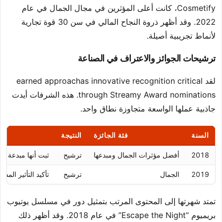
Cosmetify، كانت أعلى المؤثرين في مجال الجمال في عام
2022. وقد أظهر ذروة النجاح المالي في سن 30 قوة تجارية
لأنماط تجريبية أصيلة.
ترشيحات الجوائز والاعتراف في الصناعة
لقد earned approachas innovative recognition critical
through Streamy Award nominations. هذه الشرفات أيدت
جاذبية عملها الواسعة متجاوزة نطاق واحد.
السنة
فئة الجائزة
النتيجة
2018
أفضل مؤثرات الجمال ومبدعها
ترشيح
ثبت أنها مبدعة ذ
2019
الجمال
ترشيح
تأكيد التأثير المست
تمتد شهرتها إلى المحتوى المرتب بتمثيل دور في مسلسل يوتيوب
بريميوم “Escape the Night” في عام 2018. وقد أظهر ذلك