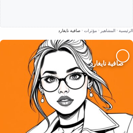
الرئيسية
المشاهير
مؤثرات
صافية نايغارد
صافية نايغارد