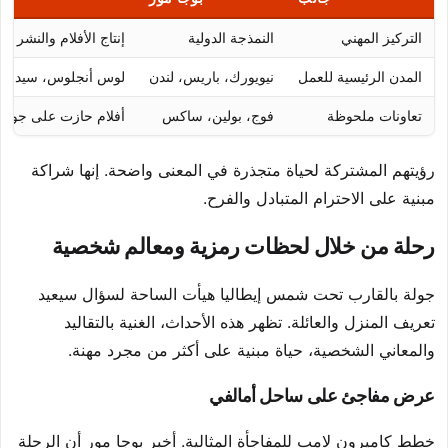
التركيز المهني
النمذجة الدولية
إنتاج الأفلام والنشر
المدن الرئيسية للعمل
نيويورك، باريس، لندن
لوس أنجلوس، سيدني،
تعاونات ملحوظة
فوج، بولين، ساكس
أفلام حازت على جوائز
رؤيتهم المشتركة لحياة متجذرة في المعنى واضحة. إنها شراكة
مبنية على الاحترام المتبادل والفرح.
رحلة من خلال لحظات رمزية ومعالم شخصية
جولة بالقارب تحت شمس إيطاليا هيأت الساحة لسؤال سيعيد
تعريف المنزل والعائلة. تظهر هذه الأحداث، الغنية بالتقاليد
والمعاني الشخصية، حياة مبنية على أكثر من مجرد مهنة.
عرض مفاجئ على ساحل أمالفي
خطط كاميرون لامب للمفاجأة المثالية. أخبر بوجا مور أن الرحلة