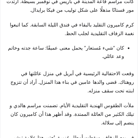
كانت مراسم قاعة المدينة في باريس في نوفمبر بسيطة. ارتدت
مور فستانًا مذهلًا على شكل توليب من فيكا برايدال.
كرم كاميرون التقليد بالبقاء في فندق الليلة السابقة. كما اتبعوا
نغمة الزفاف التقليدية لجلب الحظ.
كان “شيء مُستعار” يحمل معنى عميقًا: ساعة جدته وخاتم
وعد عائلي.
وقعت الاحتفالية الرئيسية في أبريل في منزل عائلتها في
روهتاك. قضى والدها عامين في بناء هذا المنزل. أراد أن تتزوج
ابنته تحت سقف منزله.
ملأت الطقوس الهندية التقليدية الأيام. تضمنت مراسم هالدي و
تيلك الكثير من العائلة الممتدة. وقد أظهر هذا أن كاميرون كان
ينضم إلى سلالة.
في يوم الزفاف، سقطت أمطار غزيرة. يُعتبر هذا علامة تبشر