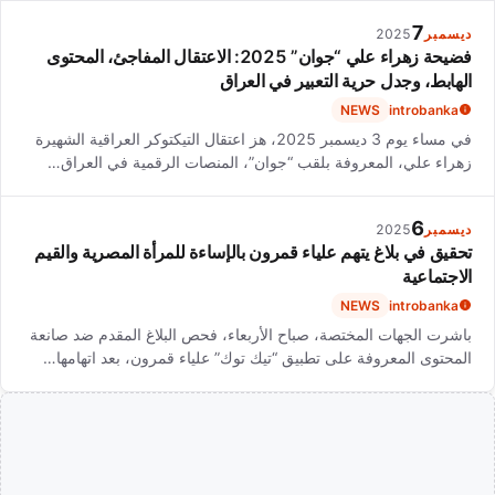
7
ديسمبر
2025
فضيحة زهراء علي “جوان” 2025: الاعتقال المفاجئ، المحتوى
الهابط، وجدل حرية التعبير في العراق
NEWS
introbanka
في مساء يوم 3 ديسمبر 2025، هز اعتقال التيكتوكر العراقية الشهيرة
زهراء علي، المعروفة بلقب “جوان”، المنصات الرقمية في العراق…
6
ديسمبر
2025
تحقيق في بلاغ يتهم علياء قمرون بالإساءة للمرأة المصرية والقيم
الاجتماعية
NEWS
introbanka
باشرت الجهات المختصة، صباح الأربعاء، فحص البلاغ المقدم ضد صانعة
المحتوى المعروفة على تطبيق “تيك توك” علياء قمرون، بعد اتهامها…