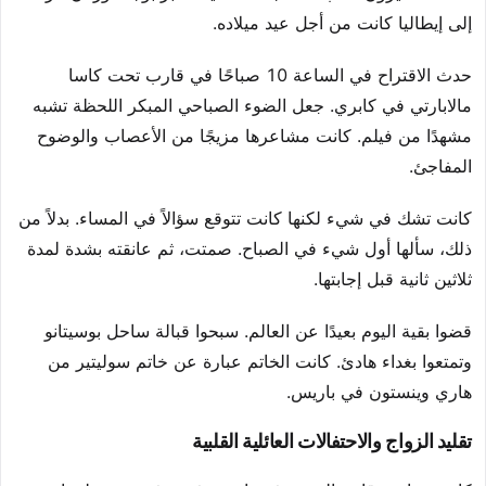
إلى إيطاليا كانت من أجل عيد ميلاده.
حدث الاقتراح في الساعة 10 صباحًا في قارب تحت كاسا
مالابارتي في كابري. جعل الضوء الصباحي المبكر اللحظة تشبه
مشهدًا من فيلم. كانت مشاعرها مزيجًا من الأعصاب والوضوح
المفاجئ.
كانت تشك في شيء لكنها كانت تتوقع سؤالاً في المساء. بدلاً من
ذلك، سألها أول شيء في الصباح. صمتت، ثم عانقته بشدة لمدة
ثلاثين ثانية قبل إجابتها.
قضوا بقية اليوم بعيدًا عن العالم. سبحوا قبالة ساحل بوسيتانو
وتمتعوا بغداء هادئ. كانت الخاتم عبارة عن خاتم سوليتير من
هاري وينستون في باريس.
تقليد الزواج والاحتفالات العائلية القلبية