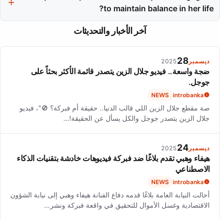
world.
to maintain balance in her life?
She practices daily meditation and journaling, which help her
آخر الأخبار والتحديثات
stay grounded and centered amidst the demands of her career.
28
ديسمبر
2025
ضجة واسعة.. فيديو جلال الزين يتصدر قائمة الأكثر بحثاً على
جوجل.
NEWS
introbanka
صة مقطع جلال الزين اللي قالب الدنيا.. حقيقة أم فبركة؟ 🚫"، فيديو
جلال الزين يتصدر جوجل والكل يسأل عن الحقيقة!…
24
ديسمبر
2025
هيفاء وهبي تقدم بلاغًا ضد فبركة فيديوهات خادشة بتقنيات الذكاء
الاصطناعي
NEWS
introbanka
أحالت النيابة العامة بلاغًا قدمه دفاع الفنانة هيفاء وهبي إلى نيابة الشؤون
الاقتصادية وغسل الأموال للتحقيق في واقعة فبركة ونشر…