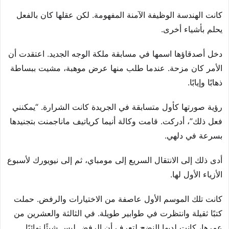
كانت الهندسة الوظيفة الآمنة المفهومة. لكن عقلها كان بالفعل
يحلم بأشياء أخرى.
دخل أصدقاؤها اسمها في مسابقة ملكة الوجه الجديد. اعتقدت أن
الأمر كان مزحة. عندما طلب منها عرض موهبة، مشيت ببساطة
ذهابًا وإيابًا.
رؤية صورتها كأول متسابقة في الجريدة كانت الشرارة. “يمكنني
فعل ذلك”، أدركت. قامت وكالة أنيما كرياتيف ماناجمنت بتجنيدها
بسرعة في دلهي.
أدى ذلك إلى الانتقال السريع إلى مومباي، ثم إلى نيويورك لأسبوع
الأزياء الأول لها.
كانت تلك الموسم الأول عاصفة من الاختيارات والرفض. حملت
كتبًا ثقيلة وانتظرت في طوابير طويلة. في الثالثة والعشرين من
عمرها، كانت لديها النضج لتعرف أن الرفض ليس شيئًا نهائيًا.