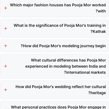
Which major fashion houses has Pooja Mor worked
pursuing a stable engineering career.
with?
Pooja Mor has worked with renowned fashion houses such as
What is the significance of Pooja Mor's training in
Louis Vuitton and Alexander McQueen.
Kathak?
Her training in Kathak, a classical Indian dance, provided her
with discipline and a strong foundation for her modeling career.
How did Pooja Mor's modeling journey begin?
Her modeling journey began unexpectedly when friends entered
her into a campus beauty contest, which led to her being
What cultural differences has Pooja Mor
scouted by an agency.
experienced in modeling between India and
international markets?
In India, the modeling industry is more communal and
relationship-focused, while international markets, like New York,
How did Pooja Mor's wedding reflect her cultural
tend to be more efficient and transaction-focused.
heritage?
Her wedding included traditional Hindu rituals and family
celebrations, blending her Indian roots with her life in the fashion
What personal practices does Pooja Mor engage in