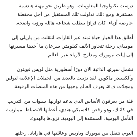
درست تكنولوجيا المعلومات، وهو طريق نحو مهنة هندسية
مستقرة. ومع ذلك، تداولت تلك المستقبل من أجل محفظة
عارضة أزياء. كان قرارًا يتطلب شجاعة هائلة ورؤية واضحة.
أطلق هذا الخيار حياة تمتد عبر القارات. انتقلت من باريلي إلى
مومباي، رحلة تتجاوز الألف كيلومتر. سرعان ما أخذها مسيرتها
إلى إيلت نيويورك ومدارج الأزياء عبر العالم.
تشمل سيرتها الذاتية الآن دورًا أسطورية مثل لويس فويتون
وألكسندر ماكوين. لقد تزينت بالعديد من الحملات الإعلانية لبولين
ومجلات فוג. يعرف العالم وجهها من هذه المنصات الرفيعة.
قلة من يعرفون الأساس الذي يدعم توازنها. سنوات من التدريب
في كاثاك، وهو رقص كلاسيكي هندي، أعطتها الانضباط. ممارسة
التأمل اليومية، المستندة إلى البوذية، تزودها بالهدوء.
اليوم، تتنقل بين نيويورك وباريس وعائلتها في هارايانا. رحلتها