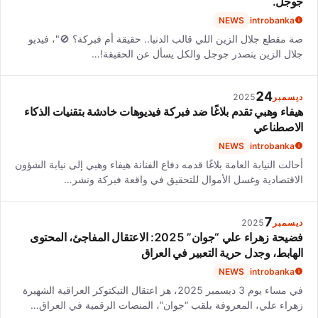
جوجل.
NEWS
introbanka
صة مقطع جلال الزين اللي قالب الدنيا.. حقيقة أم فبركة؟ 🚫"، فيديو
جلال الزين يتصدر جوجل والكل يسأل عن الحقيقة!…
24
ديسمبر
2025
هيفاء وهبي تقدم بلاغًا ضد فبركة فيديوهات خادشة بتقنيات الذكاء
الاصطناعي
NEWS
introbanka
أحالت النيابة العامة بلاغًا قدمه دفاع الفنانة هيفاء وهبي إلى نيابة الشؤون
الاقتصادية وغسل الأموال للتحقيق في واقعة فبركة ونشر…
7
ديسمبر
2025
فضيحة زهراء علي “جوان” 2025: الاعتقال المفاجئ، المحتوى
الهابط، وجدل حرية التعبير في العراق
NEWS
introbanka
في مساء يوم 3 ديسمبر 2025، هز اعتقال التيكتوكر العراقية الشهيرة
زهراء علي، المعروفة بلقب “جوان”، المنصات الرقمية في العراق…