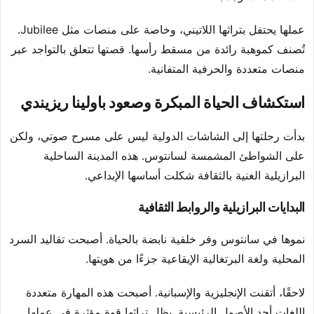
عملها يحتفل بتراثها اللاتيني، وخاصة على منصات مثل Jubilee.
تُصنف كموهبة رائدة من مسقط رأسها. قصتها تتعلق بالتواجد عبر
منصات متعددة والحرفية المتفانية.
استكشاف الحياة المبكرة وصعود باولينا ريزيندي
بدأت رحلتها إلى الشاشات الدولية ليس على مسرح صوتي، ولكن
على الشواطئ المشمسة لسانتوس. هذه المدينة الساحلية
البرازيلية الغنية بالثقافة شكلت أساسها الإبداعي.
البدايات البرازيلية والروابط الثقافية
نموها في سانتوس وفر خلفية نابضة بالحياة. أصبحت تقاليد السرد
المحلية ولغة البرتغالية الإيقاعية جزءًا من هويتها.
لاحقًا، أتقنت الإنجليزية والإسبانية. أصبحت هذه المهارة متعددة
اللغات أحد الأصول الرئيسية. يظل تراثها قوة مؤثرة في عملها