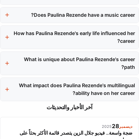
She has played significant roles such as Julia in 'After Them' and
has appeared in 'The Billionaire's Matchmaker' and 'The Love
Does Paulina Rezende have a music career?
Switch: Billionaire CEO vs Mafia King'.
Yes, she has released three original songs on major music
How has Paulina Rezende's early life influenced her
platforms, showcasing her talent beyond acting.
career?
Growing up in Santos, Brazil, provided her with a rich cultural
background that shaped her creative identity and storytelling
What is unique about Paulina Rezende's career
abilities.
path?
Her career exemplifies a modern performer who successfully
navigates both traditional entertainment and digital media
What impact does Paulina Rezende's multilingual
platforms.
ability have on her career?
Her fluency in multiple languages broadens her opportunities in
آخر الأخبار والتحديثات
international roles and allows her to appeal to a wider audience.
28
ديسمبر
2025
ضجة واسعة.. فيديو جلال الزين يتصدر قائمة الأكثر بحثاً على