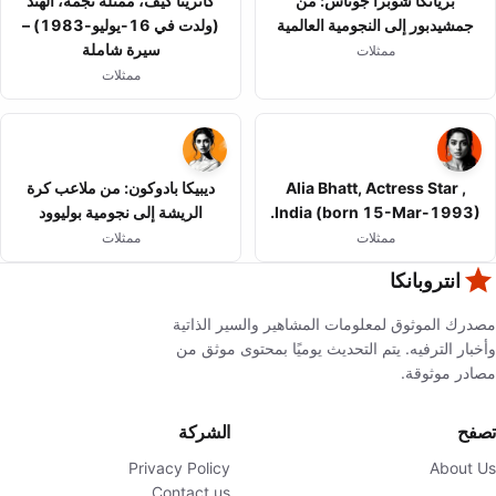
بريانكا شوبرا جوناس: من
كاترينا كيف، ممثلة نجمة، الهند
جمشيدبور إلى النجومية العالمية
(ولدت في 16-يوليو-1983) –
سيرة شاملة
ممثلات
ممثلات
Alia Bhatt, Actress Star ,
ديبيكا بادوكون: من ملاعب كرة
India (born 15-Mar-1993).
الريشة إلى نجومية بوليوود
ممثلات
ممثلات
انتروبانكا
مصدرك الموثوق لمعلومات المشاهير والسير الذاتية
وأخبار الترفيه. يتم التحديث يوميًا بمحتوى موثق من
مصادر موثوقة.
تصفح
الشركة
Privacy Policy
About Us
Contact us