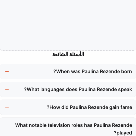
الأسئلة الشائعة
When was Paulina Rezende born?
Paulina Rezende was born on November 11, 2002.
What languages does Paulina Rezende speak?
She is fluent in English, Portuguese, and Spanish, which allows
How did Paulina Rezende gain fame?
her to connect with diverse audiences.
She gained fame primarily through her appearances on popular
YouTube channels like 'React' and 'People vs. Food,' where she
What notable television roles has Paulina Rezende
showcased her vibrant personality.
played?