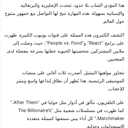
هذا المؤدي الشاب بلا حدود. تتحدث الإنجليزية والبرتغالية
والإسبانية بسهولة. هذه المهارة تتيح لها التواصل مع جمهور متنوع
حول العالم.
اكتشف الكثيرون هذه الممثلة على قنوات يوتيوب الكبيرة. ظهرت
على برامج “React” و”People vs. Food”، حيث وصلت إلى
ملايين المشتركين. شخصيتها الحيوية جعلتها بسرعة مفضلة لدى
المعجبين.
تتجاوز مواهبها التمثيل. أصدرت ثلاث أغاني على منصات
الموسيقى الرئيسية. هذا يُظهر أن نطاق إبداعها واسع ومثير
للإعجاب.
على التلفزيون، تتألق في أدوار مثل جوليا في “After Them.”
كما ظهرت في مسلسلات شعبية مثل “The Billionaire’s
Matchmaker.” كل أداء يبني سمعتها كممثلة متعددة
الاستخدامات وجذابة.