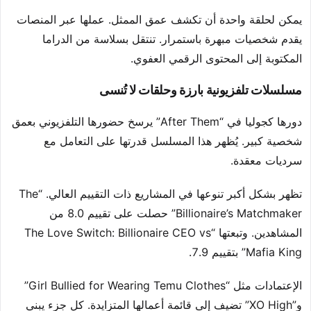
يمكن لحلقة واحدة أن تكشف عمق الممثل. عملها عبر المنصات
يقدم شخصيات مبهرة باستمرار. تنتقل بسلاسة من الدراما
المكتوبة إلى المحتوى الرقمي العفوي.
مسلسلات تلفزيونية بارزة وحلقات لا تُنسى
دورها كجوليا في “After Them” يرسخ حضورها التلفزيوني بعمق
شخصية كبير. يُظهر هذا المسلسل قدرتها على التعامل مع
سرديات معقدة.
تظهر بشكل أكبر تنوعها في المشاريع ذات التقييم العالي. “The
Billionaire’s Matchmaker” حصلت على تقييم 8.0 من
المشاهدين. وتبعتها “The Love Switch: Billionaire CEO vs
Mafia King” بتقييم 7.9.
الإعتمادات مثل “Girl Bullied for Wearing Temu Clothes”
و”XO High” تضيف إلى قائمة أعمالها المتزايدة. كل جزء يبني