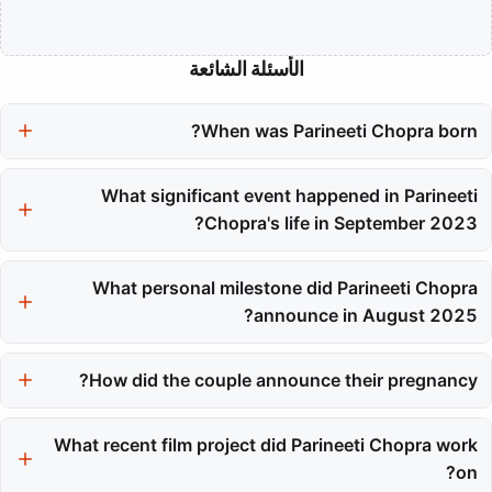
الأسئلة الشائعة
When was Parineeti Chopra born?
Parineeti Chopra was born on October 22, 1988.
What significant event happened in Parineeti
Chopra's life in September 2023?
In September 2023, Parineeti Chopra married politician Raghav
What personal milestone did Parineeti Chopra
Chadha in a celebrated ceremony.
announce in August 2025?
In August 2025, Parineeti Chopra announced that she and her
husband, Raghav Chadha, were expecting their first child.
How did the couple announce their pregnancy?
The couple announced their pregnancy through an Instagram
What recent film project did Parineeti Chopra work
post that featured a cake with '1+1=3' and accompanying
video showing Parineeti visibly pregnant.
on?