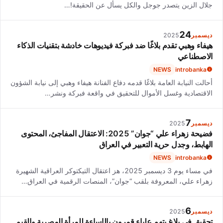
جلال الزين يتصدر جوجل والكل يسأل عن الحقيقة!…
24
ديسمبر
2025
هيفاء وهبي تقدم بلاغًا ضد فبركة فيديوهات خادشة بتقنيات الذكاء
الاصطناعي
NEWS
introbanka
أحالت النيابة العامة بلاغًا قدمه دفاع الفنانة هيفاء وهبي إلى نيابة الشؤون
الاقتصادية وغسل الأموال للتحقيق في واقعة فبركة ونشر…
7
ديسمبر
2025
فضيحة زهراء علي “جوان” 2025: الاعتقال المفاجئ، المحتوى
الهابط، وجدل حرية التعبير في العراق
NEWS
introbanka
في مساء يوم 3 ديسمبر 2025، هز اعتقال التيكتوكر العراقية الشهيرة
زهراء علي، المعروفة بلقب “جوان”، المنصات الرقمية في العراق…
6
ديسمبر
2025
تحقيق في بلاغ يتهم علياء قمرون بالإساءة للمرأة المصرية والقيم