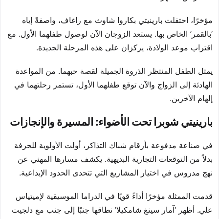
مؤخرًا، احتفلت بارينيتي بكاروا شاوث مع راغاف، واصفةً إياه
‘بالقمر’ الخاص بها. يستعد الزوجان الآن لوصول طفلهما الأول. مع
اقتراب موعد الولادة، يركزان على هذه المرحلة الجديدة.
يمثل الطفل المنتظر الذروة الجميلة لقصة حبهما. من المواعدة
الهادئة إلى الزواج والآن توقع طفلهما الأول، تستمر رحلتهما في
إلهام الآخرين.
بارينيتي شوبرا تحت الأضواء: المسيرة والإنجازات
في صناعة مدفوعة بأرقام شباك التذاكر، أولت الأولوية للحرفة
بدلاً من التوقعات التجارية البديهية. يكشف مسارها المهني عن
نهج مدروس في اختيار المشاريع التي تتحدى الحدود الإبداعية.
قدمت الممثلة مؤخرًا أداءً قويًا في الدراما الموسيقية لإميتياس
علي. أظهر ‘آمار سينغ شامكيلا’ نطاقها جنبًا إلى جنب مع دلجيت