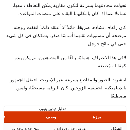
تحولت محادثتهما بسرعة لتكون مقاربة يمكن التعاطف معها.
تساءلا عما إذا كان بإمكانهما البقاء على منصات المواعدة.
كان راغاف تشادها صريحًا، قائلاً ‘لا أعتقد ذلك.’ اتفقت زوجته،
موضحة أن مستويات ثقتهما أساسًا صفر. يشككان في كل شيء،
حتى في نتائج جوجل.
لاقى هذا الاعتراف اهتمامًا بالغًا من المشاهدين. لم يكن يبدو
كمقابلة مُصنعة.
انتشرت الصور والمقاطع بسرعة عبر الإنترنت. احتفل الجمهور
بالديناميكية الحقيقية للزوجين. كان الترفيه مستحقًا، وليس
مصطنعًا.
تحليل فيديو يوتيوب
ميزة
وصف
تأثي
الشكل
عرض حواري زائف
نهج جديد وجذاب