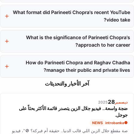
Parineeti Chopra recently starred in Imtiaz Ali's musical drama
What format did Parineeti Chopra's recent YouTube
'Amar Singh Chamkila', showcasing her acting range.
video take?
Parineeti Chopra launched a playful 'fake talk show' on YouTube,
What is the significance of Parineeti Chopra's
featuring her husband as the first guest.
approach to her career?
Parineeti Chopra focuses on selecting meaningful projects that
challenge her creatively, prioritizing craft over commercial
How do Parineeti Chopra and Raghav Chadha
predictability.
manage their public and private lives?
The couple balances their public personas with private joy,
آخر الأخبار والتحديثات
sharing genuine moments while protecting their family's privacy.
28
ديسمبر
2025
ضجة واسعة.. فيديو جلال الزين يتصدر قائمة الأكثر بحثاً على
جوجل.
NEWS
introbanka
صة مقطع جلال الزين اللي قالب الدنيا.. حقيقة أم فبركة؟ 🚫"، فيديو