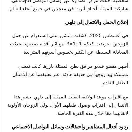
شخصية احتلت مركز الصدارة عبر وسائل التواصل الاجتماعي.
شاركت الممثلة أخبارًا أثرت في معجبين في جميع أنحاء العالم.
إعلان الحمل والانتقال إلى دلهي
في أغسطس 2025، كشفت منشور على إنستغرام عن حمل
الزوجين. عرضت كعكة ‘1+1=3’ مع آثار أقدام صغيرة. تحدثت
المعادلة البسيطة عن الكثير بخصوص أسرتهم المتزايدة.
أظهر مقطع فيديو مرافق بطن الممثلة بارزة. كانت تمشي
ممسكة بيد زوجها في حديقة هادئة. عبر تعليقهما عن الامتنان
للطفل القادم.
مع اقتراب موعد الولادة، انتقلت الممثلة إلى دلهي. يشير هذا
الانتقال إلى اقتراب وصول طفلهما الأول. يولي الزوجان الأولوية
لابقائهما معًا خلال هذه الفترة الخاصة.
ردود أفعال المشاهير واحتفالات وسائل التواصل الاجتماعي