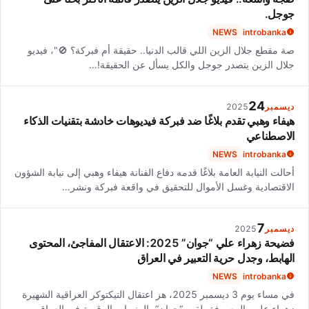
جوجل.
NEWS
introbanka
صة مقطع جلال الزين اللي قالب الدنيا.. حقيقة أم فبركة؟ 🚫"، فيديو
جلال الزين يتصدر جوجل والكل يسأل عن الحقيقة!…
24
ديسمبر
2025
هيفاء وهبي تقدم بلاغًا ضد فبركة فيديوهات خادشة بتقنيات الذكاء
الاصطناعي
NEWS
introbanka
أحالت النيابة العامة بلاغًا قدمه دفاع الفنانة هيفاء وهبي إلى نيابة الشؤون
الاقتصادية وغسل الأموال للتحقيق في واقعة فبركة ونشر…
7
ديسمبر
2025
فضيحة زهراء علي “جوان” 2025: الاعتقال المفاجئ، المحتوى
الهابط، وجدل حرية التعبير في العراق
NEWS
introbanka
في مساء يوم 3 ديسمبر 2025، هز اعتقال التيكتوكر العراقية الشهيرة
زهراء علي، المعروفة بلقب “جوان”، المنصات الرقمية في العراق…