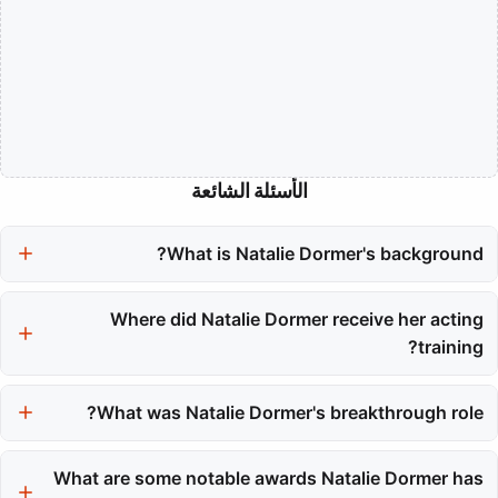
الأسئلة الشائعة
What is Natalie Dormer's background?
Natalie Dormer was born in Reading, England, and has English,
Norwegian, and Welsh heritage. She initially pursued an
Where did Natalie Dormer receive her acting
academic career before transitioning to acting.
training?
Natalie Dormer trained at the Webber Douglas Academy of
Dramatic Art in London, where she developed a classical
What was Natalie Dormer's breakthrough role?
foundation in theater craft.
Her breakthrough role was portraying Anne Boleyn in the
historical drama series, which required both artistic courage and
What are some notable awards Natalie Dormer has