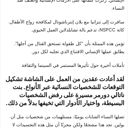
الإنساني. ركزت كلماتها على الأزمات الإنسانية والعنف ضد
النساء.
سافرت إلى تنزانيا مع بلان إنترناشونال لمكافحة زواج الأطفال.
كاثة NSPCC، تدعم بالة تشايلدلاين العمل الحيوي.
تؤمن هذه الممثلة بأن “كل طفولة تستحق القتال من أجلها”.
يطابق عملها الإنساني الاقتناع الذي تجلبه لكل دور.
تأملات أخيرة حول تأثيرها المستمر في السينما والثقافة
لقد أعادت عقدين من العمل على الشاشة تشكيل
التوقعات للشخصيات النسائية عبر الأنواع. بنت
ناتالي دورمر مسيرة على رفض الشخصيات
البسيطة، واختيار الأدوار التي تخيفها بدلاً من ذلك.
تصلها النساء الشابات يوميًا، مستلهمات من شخصيات مثل آن
بولين. تجد هذا مشجعًا ولكن محزنًا أن مثل هذه التجسيدات لا