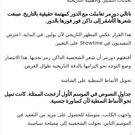
تحديات التمثيل والأهمية التاريخية
ناتالي دورمر تعاملت مع الدور كمهتمة حقيقية بالتاريخ. صبغت
شعرها الأشقر إلى داكن فور فوزها بالدور.
هذا القرار عكس المظهر التاريخي لآن بولين. في البداية، اعترض
التنفيذيون في Showtime على التغيير.
أقنعتهم دورمر أن شعر الشخصية الداكن رمز تحديها. هذا الانتصار
وضع التوجه نحو التزامها بالدقة التاريخية طوال العرض.
تحويل الأنماط النمطية على الشاشة
جداول النصوص في الموسم الأول أزعجت الممثلة. كانت تميل
نحو الأنماط النمطية لآن كمناورة جنسية.
واجهت الكاتب، متوسلة للحصول على مزيد من التعقيد في
الموسم الثاني. تحولت الشخصية إلى مصلحة سياسية.