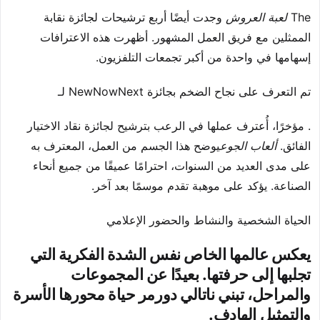
The
لعبة العروش
وجدت أيضًا أربع ترشيحات لجائزة نقابة
الممثلين مع فريق العمل المشهور. أظهرت هذه الاعترافات
إسهامها في واحدة من أكبر تجمعات التلفزيون.
تم التعرف على نجاح الضخم بجائزة NewNowNext لـ
. مؤخرًا، أُعترف عملها في الرعب بترشيح لجائزة نقاد الاختيار
الفائق.
ألعاب الجوع
يوضح هذا الجسم من العمل، المعترف به
على مدى العديد من السنوات، احترامًا عميقًا من جميع أنحاء
الصناعة. يؤكد على موهبة تقدم موسمًا بعد آخر.
الحياة الشخصية والنشاط والحضور الإعلامي
يعكس عالمها الخاص نفس الشدة الفكرية التي
تجلبها إلى حرفتها. بعيدًا عن المجموعات
والمراحل، تبني ناتالي دورمر حياة محورها الأسرة
والتمثيل الهادف.