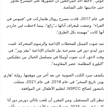
جولي”. لاحظ أحد المراجعين أن حضورها على المسرح تجاوز
حتى جاذبيتها على الشاشة.
في عام 2017، قادت مسرح رويال هايماركت في “فينوس في
الفراء”. وصفت تليغراف أدائها بـ”رائع”، بينما لاحظت لين جاردنر
أنها كانت “مهيمنة بكل الطرق”.
تمد صوت الممثل للمحطات الإذاعية والرسوم المتحركة. لعبت
دور ليدي دور في مسرحية نيل غايمان الإذاعية “نيفر وير”. في
وقت لاحق، أدت صوت أونيكا في مسلسل الخيال من نتفليكس
“البلورة المظلمة: عصر المقاومة”.
يكشف سرد الكتب الصوتية عن بعد آخر من موهبتها. رواية “هاري
بوتر: تاريخ السحر” في عام 2018. في عام 2021، سجلت
بانتصور لصالح NSPCC، لتعليم الأطفال عن الموافقة.
تنظر إلى المستقبل، ومن المقرر أن تلعب ناتالي دورمر دور آنا
كارنينا في عام 2025. هذه الشخصية الأيقونية ستزيد من تأكيد