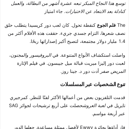
توسع هذا النجاح المبكر تبعه عشرة أشهر من البطالة، والعمل
كنادلة بعد الابتعاد عن الاختبارات.
جاء امتياز
The
فلم الجوع
كنقطة تحول. كان لعب دور كريسيدا يتطلب حلق
نصف شعرها، التزام جسدي جريء. حققت هذه الأفلام أكثر من
1.4 مليار دولار مجتمعة، لتصبح أكبر إصداراتها ربحًا.
واصلت استكشاف الأنواع المتنوعة. في
البروفيسور والمجنون
،
لعبت دور إليزا ميريت قبالة ميل جيبسون. في فيلم الإثارة
المريض صفر
أدت دور د. جينا روز.
تنوع الشخصيات عبر المسلسلات
قدمت التلفزيون بعض من أعمالها الأكثر لفتًا للنظر. كمرجيري
تايريل في
لعبة العروش
حصلت على أربع ترشيحات لجوائز SAG
عبر أربعة مواسم.
فاز أداؤها بجائزة Ewwy لأفضل ممثلة مساعدة. جعلها الدور