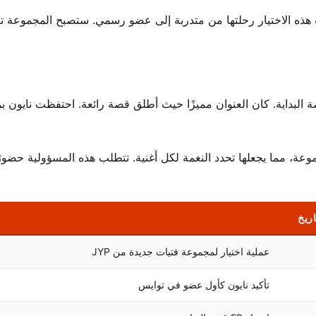
ت هذه الاختيار رحلتها من متدربة إلى عضو رسمي. ستصبح المجموعة تو
وبر 2015 وقف بداية انطلاقتها الرسمية مع إصدار EP قصة البداية. كان العنوان مميزًا حيث أطلق قصة رائعة. احتفظت نايو
عة، مما يجعلها تحدد النغمة لكل أغنية. تتطلب هذه المسؤولية حضورًا
اريخ
عملية اختيار لمجموعة فتيات جديدة من JYP
تأكيد نايون كأول عضو في توايس