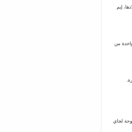
يلادها، إيم
 العالمي. قصتها هي واحدة من
ة.
توحة لجاي