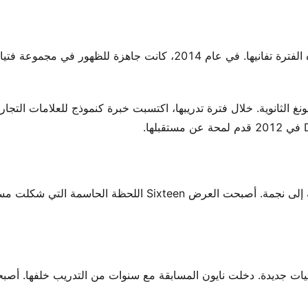
أدى أن تصبح متدربة إلى ساعات طويلة وتقييم دائم. اختبرت هذه الفترة تفانيها. في عام 2014، كانت جاهزة للظهور
الثانوية. خلال فترة تدريبها، اكتسبت خبرة كنموذج للعلامات التجار
في عام 2015، قدمت مسابقة واقعية فرصة للتحول من متدربة إلى نجمة. أصبحت العرض Sixteen اللحظة الح
S لاختيار أعضاء لمجموعة فتيات جديدة. دخلت نايون المسابقة مع سنوات من التدريب خلفها. 