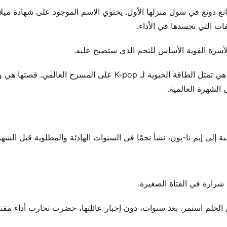
ها في 22 سبتمبر 1995. كانت منطقة جانغ دونغ في سول منزلها الأول. يحتوي الاسم الموجود على شهادة م
ت التي تجسدها في الأداء.
سرة القوية الأساس للنجم الذي ستصبح عليه.
قبل الأضواء الساطعة، كانت مجرد فتاة من كوريا الجنوبية. الآن، هي تمثل الطاقة الحيوية لـ K-pop على المسرح
لشهرة العالمية.
إلى إيم نا-يون، نشأ نجمًا في السنوات الهادئة والمطلوبة قبل الشهر
 شرارة في الفتاة الصغيرة.
 لكن الحلم استمر. بعد سنوات، دون إخبار عائلتها، حضرت تجارب أداء مف