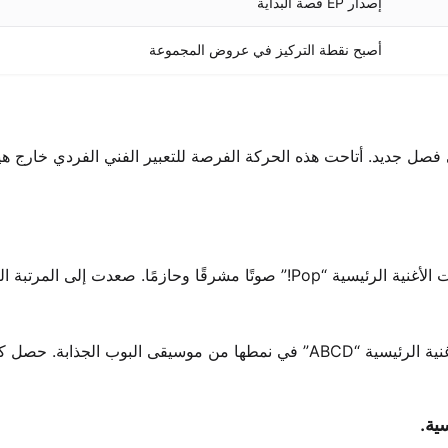
إصدار EP قصة البداية
أصبح نقطة التركيز في عروض المجموعة
اقة مهنية فردية في مايو 2022، مشيرًا إلى فصل جديد. أتاحت هذه الحركة الفرصة للتعبير الفني الفردي خارج
وصل ألبومها المصغر الأول في يونيو 2022 مع سبع أغانٍ. عرضت الأغنية الرئيسية “Pop!” صوتًا مشرقًا وحازمًا. صعدت إ
جلب يونيو 2024 ألبومها الثاني مع سبع أغانٍ أخرى. استمرت الأغنية الرئيسية “ABCD” في نمطها من موسيقى البوب الجذابة. حصل
ية.