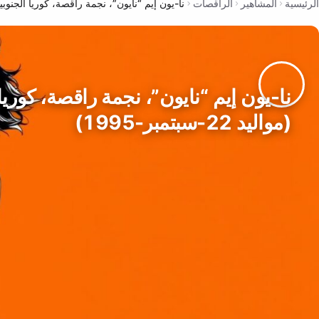
الرئيسية
المشاهير
الراقصات
نا-يون إيم “نايون”، نجمة راقصة، كوريا الجنوبية (مواليد 22-
نا-يون إيم “نايون”، نجمة راقصة، كوريا 
(مواليد 22-سبتمبر-1995)