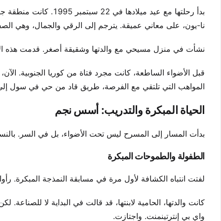
بدأ رحلتها مع عيد ميلاد
نا-يون، على معاني عميقة. يترجم إلى الرقي والجمال، وهي الصفا
نشأت في منزل مسيحي مع والدتها وشقيقة أصغر. قدمت هذه الأ
المواهب التي تلتقي مع الفرصة، طريق قاد من حي في سول إلى ا
الحياة المبكرة والتدريب: أسس نجم
بدأت المسار إلى المسرح ليس تحت الأضواء، بل في السر. بالنسبة 
الطفولة والطموحات المبكرة
لفتت انتباه الكشافة لأول مرة في مسابقة النمذجة المبكرة. رأوا
كانت والدتها، الحامية لابنتها، قد قالت في البداية لا للصناعة.
واي بي إنترتينمنت. واجتازت.