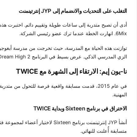
التغلب على التحديات والانضمام إلى JYP إنترتينمنت
6Mix. انهارت الخطة عندما ترك عضو رئيسي الشركة.
توازنت هذه الحياة مع المدرسة، حيث تخرجت من مدرسة أبغوجيونغ 
الزي المدرسي الذكي. عرض بسيط في البرنامج Dream High 2 في 2012 قدم لمحة عن مستقبلها.
نا-يون إيم: الارتقاء إلى الشهرة مع TWICE
المهنية.
الاختراق في برنامج Sixteen وبداية TWICE
أنشأ JYP إنترتينمنت برنامج ixteen
متسابقة أُعلنت للنهائي.