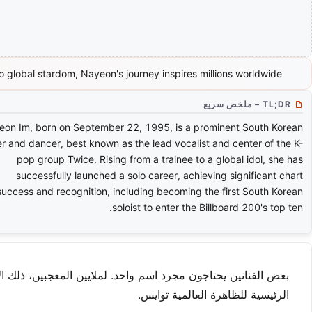
 global stardom, Nayeon's journey inspires millions worldwide.
TL;DR – ملخص سريع
eon Im, born on September 22, 1995, is a prominent South Korean
er and dancer, best known as the lead vocalist and center of the K-
pop group Twice. Rising from a trainee to a global idol, she has
successfully launched a solo career, achieving significant chart
success and recognition, including becoming the first South Korean
soloist to enter the Billboard 200's top ten.
بعض الفنانين يحتاجون مجرد اسم واحد. لملايين المعجبين، ذلك ال
الرئيسية للظاهرة العالمية توايس.