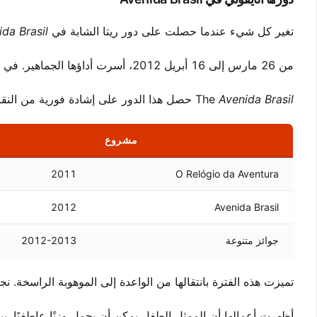
تغير كل شيء عندما حصلت على دور ريتا الشابة في
da Brasil
من 26 مارس إلى 16 أبريل 2012، أسرت أداؤها الجماهير. في سن الثامنة فقط، قدمت مشاعر معقدة بواقعية ملحوظة.
Avenida Brasil
The
حصل هذا الدور على إشادة فورية من النقاد
مشروع
2011
O Relógio da Aventura
2012
Avenida Brasil
جوائز متنوعة
2012-2013
تميزت هذه الفترة بانتقالها من الواعدة إلى الموهوبة الراسخة. ن
أظهرت أعمالها أن الممثل الطفل يمكن أن يحمل وزنًا عاطفيًا. يبق