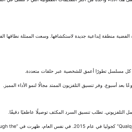
لفضية منطقة إبداعية جديدة لاستكشافها. وسعت الممثلة نطاقها الف
اح كل مسلسل تطورًا أعمق للشخصية عبر حلقات متعددة.
بعد أسبوع. وفر تنسيق التلفزيون الممتد مجالًا لنمو الأداء المميز.
مل التلفزيوني. تطلب تنسيق السرد المكثف توصيلًا عاطفيًا دقيقًا.
بدأت رحلتها السينمائية مع ظهورها في “Qualquer Gato Vira-Lata 2” كجوليا 