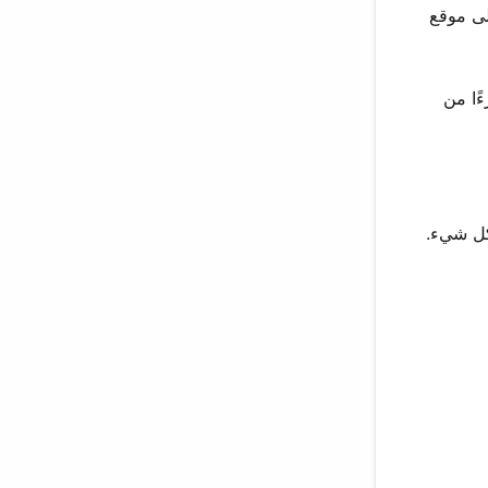
لى موقع
ًا من