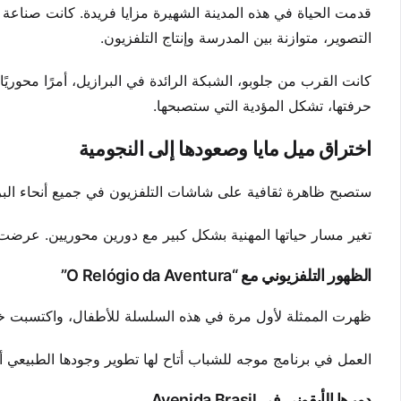
قدمت الحياة في هذه المدينة الشهيرة مزايا فريدة. كانت صناعة 
التصوير، متوازنة بين المدرسة وإنتاج التلفزيون.
كانت القرب من جلوبو، الشبكة الرائدة في البرازيل، أمرًا محوريً
حرفتها، تشكل المؤدية التي ستصبحها.
اختراق ميل مايا وصعودها إلى النجومية
ستصبح ظاهرة ثقافية على شاشات التلفزيون في جميع أنحاء البرازيل اللحظة ا
تغير مسار حياتها المهنية بشكل كبير مع دورين محوريين. عرضت ه
الظهور التلفزيوني مع “O Relógio da Aventura”
ظهرت الممثلة لأول مرة في هذه السلسلة للأطفال، واكتسبت خبر
العمل في برنامج موجه للشباب أتاح لها تطوير وجودها الطبيعي أمام
دورها الأيقوني في Avenida Brasil