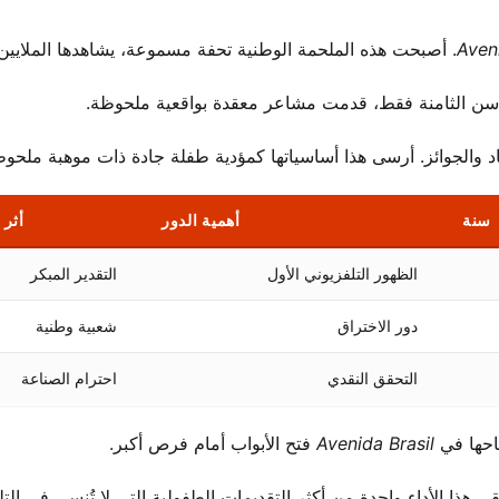
Aveni
. أصبحت هذه الملحمة الوطنية تحفة مسموعة، يشاهدها الملايين.
 والجوائز. أرسى هذا أساسياتها كمؤدية طفلة جادة ذات موهبة ملحوظ
سنة
أهمية الدور
أثر 
الظهور التلفزيوني الأول
التقدير المبكر
دور الاختراق
شعبية وطنية
التحقق النقدي
احترام الصناعة
جاحها في
Avenida Brasil
فتح الأبواب أمام فرص أكبر.
ى هذا الأداء واحدة من أكثر التقديمات الطفولية التي لا تُنسى في الت