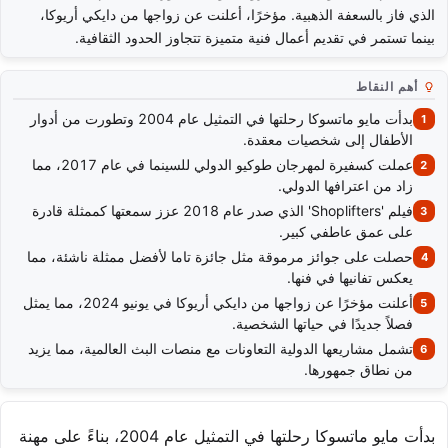
الذي فاز بالسعفة الذهبية. مؤخرًا، أعلنت عن زواجها من دايكي أريوكا،
بينما تستمر في تقديم أعمال فنية متميزة تتجاوز الحدود الثقافية.
أهم النقاط
بدأت مايو ماتسوكا رحلتها في التمثيل عام 2004 وتطورت من أدوار
الأطفال إلى شخصيات معقدة.
عملت كسفيرة لمهرجان طوكيو الدولي للسينما في عام 2017، مما
زاد من اعترافها الدولي.
فيلم 'Shoplifters' الذي صدر عام 2018 عزز سمعتها كممثلة قادرة
على عمق عاطفي كبير.
حصلت على جوائز مرموقة مثل جائزة تاما لأفضل ممثلة ناشئة، مما
يعكس تفانيها في فنها.
أعلنت مؤخرًا عن زواجها من دايكي أريوكا في يونيو 2024، مما يمثل
فصلاً جديدًا في حياتها الشخصية.
تشمل مشاريعها الدولية التعاونات مع منصات البث العالمية، مما يزيد
من نطاق جمهورها.
بدأت مايو ماتسوكا رحلتها في التمثيل عام 2004، بناءً على مهنة