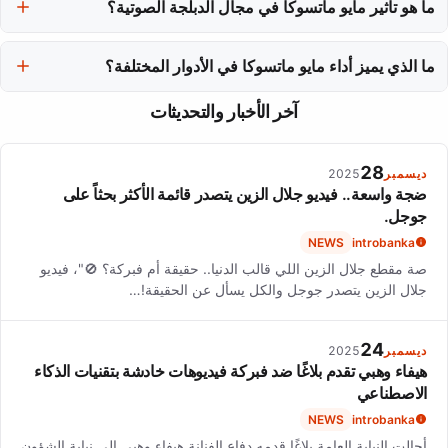
المتميز.
ما هو تأثير مايو ماتسوكا في مجال الدبلجة الصوتية؟
عملها الصوتي في 'Digimon Adventure: Last Evolution Kizuna' وسع
نطاق وصولها إلى جمهور عالمي من محبي السلسلة.
ما الذي يميز أداء مايو ماتسوكا في الأدوار المختلفة؟
تميزت مايو ماتسوكا بقدرتها على الانتقال بين الشخصيات الحميمة والأعمال
آخر الأخبار والتحديثات
الجماعية، مع الحفاظ على عمقها العاطفي.
28
ديسمبر
2025
ضجة واسعة.. فيديو جلال الزين يتصدر قائمة الأكثر بحثاً على
جوجل.
NEWS
introbanka
صة مقطع جلال الزين اللي قالب الدنيا.. حقيقة أم فبركة؟ 🚫"، فيديو
جلال الزين يتصدر جوجل والكل يسأل عن الحقيقة!…
24
ديسمبر
2025
هيفاء وهبي تقدم بلاغًا ضد فبركة فيديوهات خادشة بتقنيات الذكاء
الاصطناعي
NEWS
introbanka
أحالت النيابة العامة بلاغًا قدمه دفاع الفنانة هيفاء وهبي إلى نيابة الشؤون