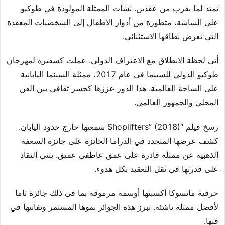
تمتد لما يقرب من عقدين. نشأت الممثلة المولودة في طوكيو
على الشاشة، متطورة من أدوار الأطفال إلى الشخصيات المعقدة
التي تعرض نطاقها الاستثنائي.
أتى لحظة الانطلاق مع الاعتراف الدولي. عملت كسفيرة لمهرجان
طوكيو الدولي للسينما في عام 2017، ممثلة السينما اليابانية
على الساحة العالمية. هذا الدور عززها كجسر ثقافي بين الفن
المحلي والجمهور العالمي.
رسخ فيلم “Shoplifters” (2018) سمعتها خارج حدود اليابان.
كشف عرضها المتجدد في الدراما الحائزة على جائزة السعفة
الذهبية عن ممثلة قادرة على عمق عاطفي عميق. يثني النقاد
على قدرتها في نقل التعقيد بكل هدوء.
حرفية ماتسوكا أكسبتها أوسمة مرموقة بما في ذلك جائزة تاما
لأفضل ممثلة ناشئة. تبرز هذه الجوائز نموها المستمر وتفانيها في
فنها.