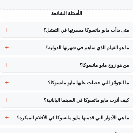
الأسئلة الشائعة
متى بدأت مايو ماتسوكا مسيرتها في التمثيل؟
بدأت مايو ماتسوكا رحلتها في التمثيل عام 2004، مما يعني أن مسيرتها
تمتد لأكثر من 19 عامًا.
ما هو الفيلم الذي ساهم في شهرتها الدولية؟
فيلم 'Shoplifters' الذي صدر في عام 2018 ساهم بشكل كبير في شهرتها
من هو زوج مايو ماتسوكا؟
الدولية، حيث حصل على السعفة الذهبية في مهرجان كان.
أعلنت مايو ماتسوكا عن زواجها من دايكي أريوكا، عضو فريق Hey! Say!
JUMP، في يونيو 2024.
ما الجوائز التي حصلت عليها مايو ماتسوكا؟
حصلت مايو ماتسوكا على عدة جوائز مرموقة، بما في ذلك جائزة تاما
لأفضل ممثلة ناشئة.
كيف أثرت مايو ماتسوكا في السينما اليابانية؟
تعتبر مايو ماتسوكا شخصية محورية في السينما اليابانية، حيث تعمل كجسر
ثقافي بين الفن المحلي والجمهور العالمي.
ما هي الأدوار التي قدمتها مايو ماتسوكا في الأفلام المبكرة؟
قدمت دور كيكو في فيلم 'الغابة الصغيرة'، حيث نالت ثناء النقاد على أدائها