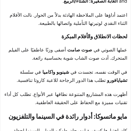
and
الغابة الصغيرة: الشتاء/الربيع
.
اعتمد أداؤها على الملاحظة الهادئة بدلاً من الحوار. نالت الأفلام
الثناء النقدي لوتيرتها التأملية واتصالها بالطبيعة.
لحظات الانطلاق والأفلام المبكرة
عملها الصوتي في
صوت صامت
أضفى وزنًا عاطفيًا على الفيلم
المتحرك. أدت صوت الشاب شوية بحساسية رائعة.
في الوقت نفسه، تجسدت في
شينوبو واكاميا
في سلسلة
تشيايافورو
تطلب هذا الدور الرجاحة للاعبة كاروتا تنافسية.
أظهرت هذه المشاريع المتنوعة نطاقها عبر الأنواع. تطلب كل أداء
تقنيات مميزة مع الحفاظ على الحقيقة العاطفية.
مايو ماتسوكا: أدوار رائدة في السينما والتلفزيون
كان اختيارها كسفيرة لمهرجان طوكيو الدولي للسينما لحظة