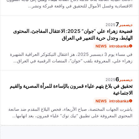
الاقتصادية وغسل الأموال للتحقيق في واقعة فبركة ونشر…
7
ديسمبر
2025
فضيحة زهراء علي “جوان” 2025: الاعتقال المفاجئ، المحتوى
الهابط، وجدل حرية التعبير في العراق
NEWS
introbanka
في مساء يوم 3 ديسمبر 2025، هز اعتقال التيكتوكر العراقية الشهيرة
زهراء علي، المعروفة بلقب “جوان”، المنصات الرقمية في العراق…
6
ديسمبر
2025
تحقيق في بلاغ يتهم علياء قمرون بالإساءة للمرأة المصرية والقيم
الاجتماعية
NEWS
introbanka
باشرت الجهات المختصة، صباح الأربعاء، فحص البلاغ المقدم ضد صانعة
المحتوى المعروفة على تطبيق “تيك توك” علياء قمرون، بعد اتهامها…