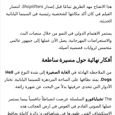
هذا الانفتاح مهد الطريق تمامًا قبل إصدار
Shoplifters
. انتصار
الفيلم في كان أكد مكانتها كشخصية رئيسية في السينما اليابانية
الحديثة.
يستمر الاهتمام الدولي في النمو من خلال منصات البث
والاستعراضات المهرجانية. يصل الآن عملها إلى جمهور عالمي
متحمس لروايات قصصية أصيلة.
أفكار نهائية حول مسيرة ساطعة
من الملاحظة الهادئة في
الغابة الصغيرة
إلى شدة النوع في
Hell
Dogs
، يمتد نطاقها على الساحة المزدهرة للسينما اليابانية. تختار
الأدوار التي تتحدى حرفيتها بدلاً من البحث عن شهرة زائفة.
The
تشيايافورو
السلسلة عرضت انضباطاً تنافسياً بينما يستمر
عملها الصوتي القادم في الغوص في ارض العجائب هذه
الاستكشاف الفني. ظهورها في شياهيافورو: دائرة كاملة يحافظ