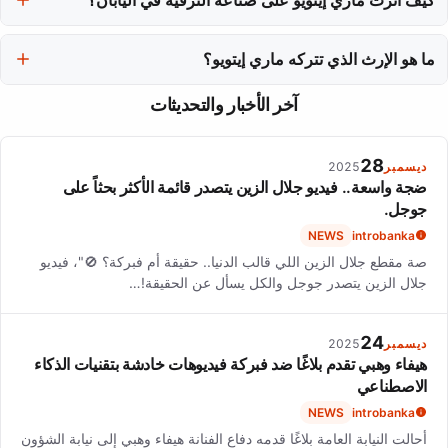
أثرت ماري إيتويو على صناعة الترفيه من خلال تنوع أدوارها وقدرتها على
ما هو الإرث الذي تتركه ماري إيتويو؟
الجمع بين عرض الأزياء والتمثيل، مما جعلها نموذجًا يحتذى به للعديد من
الفنانين.
تركز ماري إيتويو على النمو المستمر في مسيرتها الفنية، مما يخلق جسم
آخر الأخبار والتحديثات
عمل متماسك ويقدم درسًا في التطور الفني المستدام.
28
ديسمبر
2025
ضجة واسعة.. فيديو جلال الزين يتصدر قائمة الأكثر بحثاً على
جوجل.
NEWS
introbanka
صة مقطع جلال الزين اللي قالب الدنيا.. حقيقة أم فبركة؟ 🚫"، فيديو
جلال الزين يتصدر جوجل والكل يسأل عن الحقيقة!…
24
ديسمبر
2025
هيفاء وهبي تقدم بلاغًا ضد فبركة فيديوهات خادشة بتقنيات الذكاء
الاصطناعي
NEWS
introbanka
أحالت النيابة العامة بلاغًا قدمه دفاع الفنانة هيفاء وهبي إلى نيابة الشؤون