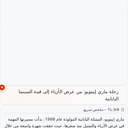
رحلة ماري إييتويو: من عرض الأزياء إلى قمة السينما
اليابانية
TL;DR – ملخص سريع
ماري إييتويو، الممثلة اليابانية المولودة عام 1998، بدأت مسيرتها المهنية
في عرض الأزياء والتمثيل منذ صغرها، حيث حققت شهرة واسعة من خلال