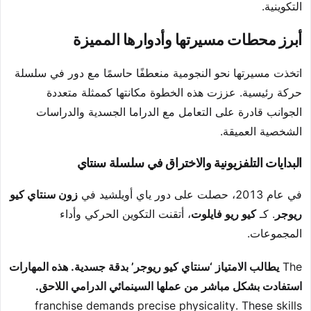
التكوينية.
أبرز محطات مسيرتها وأدوارها المميزة
اتخذت مسيرتها نحو النجومية منعطفًا حاسمًا مع دور في سلسلة
حركة رئيسية. عززت هذه الخطوة مكانتها كممثلة متعددة
الجوانب قادرة على التعامل مع الدراما الجسدية والدراسات
الشخصية العميقة.
البدايات التلفزيونية والاختراق في سلسلة سنتاي
في عام 2013، حصلت على دور ياي أويلشيد في
زون سنتاي كيو
ريوجر
. كـ
كيو ريو فايلوت
، أتقنت التكوين الحركي وأداء
المجموعات.
The
يطالب الامتياز ‘سنتاي كيو ريوجر’ بدقة جسدية. هذه المهارات
استفادت بشكل مباشر من عملها السينمائي الدرامي اللاحق.
franchise demands precise physicality. These skills