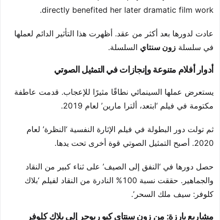
directly benefited her later dramatic film work.
عادت لدورها بعد أكثر من عقد. أظهرت هذا التأثير الدائم لعملها
في سلسلة
زون سنتاي
السلسلة.
أدوار أفلام متنوعة وإنجازات في التمثيل الصوتي
يستعرض عملها السينمائي نطاقًا مثيرًا للإعجاب. قدمت عاطفة
مكتومة في فيلم ‘ابتعد، ألترا مارين’ لعام 2019.
ثم تولت دور البطولة في فيلم الإثارة النفسية ‘النظرة’ لعام
2020. أصبح التمثيل الصوتي قوة أخرى تحت يدها.
حصل دورها في ‘النفق إلى الصيف’ على ثناء كبير من النقاد
والجماهير. حققت نسبة 100% النادرة من النقاد لفيلم ‘بلاك
كلوفر: سيف ملك السحر’.
مشاريع بارزة: من زون سنتاي كيو ريوجر إلى بلاك كلوفر