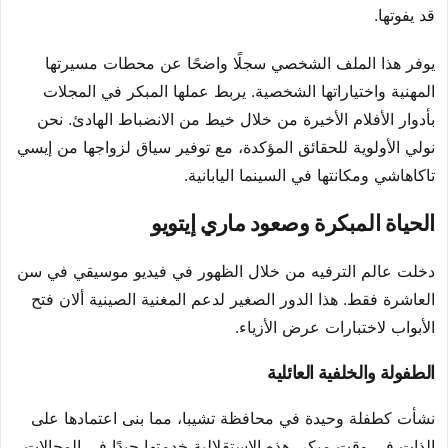
قد يفوتها.
يوفر هذا الملف الشخصي سجلًا واضحًا عن محطات مسيرتها
المهنية واختياراتها الشخصية. يربط عملها المبكر في المجلات
بأدوار الأفلام الأخيرة من خلال خيط من الانضباط الهادئ. نحن
نولي الأولوية للحقائق المؤكدة، مع توفير سياق لزواجها من إيسي
تاكاهاشي ومكانتها في السينما اليابانية.
الحياة المبكرة وصعود ماري إيتويو
دخلت عالم الترفيه من خلال الظهور في فيديو موسيقي في سن
العاشرة فقط. هذا الدور الصغير لدعم المغنية الصينية ألان فتح
الأبواب لاختبارات عرض الأزياء.
الطفولة والخلفية العائلية
نشأت كطفلة وحيدة في محافظة تشيبا، مما بنى اعتمادها على
الذات في وقت مبكر. هذه الاستقلالية خدمتها جيدًا في المجالات