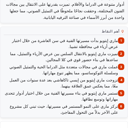
أدوار متنوعة في الدراما والأفلام. تميزت بقدرتها على الانتقال بين مجالات
الفنون المختلفة، وحققت نجاحًا ملحوظًا في التمثيل الصوتي، مما جعلها
واحدة من أبرز الأسماء في صناعة الترفيه اليابانية.
أهم النقاط
ماري إيتويو بدأت مسيرتها الفنية في سن العاشرة من خلال اختبار
عرض أزياء في محافظة تشيبا.
تميزت ماري إيتويو بالانتقال السلس بين عرض الأزياء والتمثيل، مما
ساعدها في بناء حضور قوي في كلا المجالين.
عملت ماري في مجالات متعددة مثل الدراما الحية والتمثيل الصوتي
وسلسلة التوكوساتسو، مما يظهر تنوع مهاراتها.
تزوجت ماري إيتويو من إيسي تاكاهاشي بعد عدة سنوات من العمل
معًا، مما يعكس عمق العلاقة بينهما.
تستمر ماري إيتويو في بناء مسيرتها الفنية من خلال اختيار أدوار تتحدى
مهاراتها وتوسع نطاقها.
تركز ماري على النمو المستمر في مسيرتها، حيث تبني كل مشروع
على الآخر بدلاً من التحول المفاجئ.