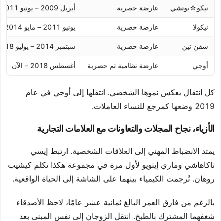
نيكو☆بوتشي
عارضة حصرية
أبريل 2009 – يونيو 2011
نيكولا
عارضة حصرية
يونيو 2011 – مايو 2014
سفن تين
عارضة حصرية
سبتمبر 2014 – يوليو 2018
أوجي
عارضة نظامية ثم حصرية
أغسطس 2018 – الآن
كل انتقال يعكس نموها الشخصي. انتقلها إلى أوجي في عام
2019 وضعها كمرجع للنساء العاملات.
الأزياء، نجاح المجلات والتعاونات مع العلامات التجارية
يمتد الانضباط المهني إلى العلاقات الشخصية. ارتبط إيسي
تاكاهاشي وماري إيتويو لأول مرة في مجموعة هكذا تكلم كيشيب
روهان. تُرجمت الكيمياء بينهما على الشاشة إلى الحياة الواقعية.
بالرغم من فارق العمر البالغ ثمانية عشر عامًا، لاحظ الأصدقاء
شغفهما المشترك بالطبخ. انتقل الزوجان إلى نفس المبنى بعد