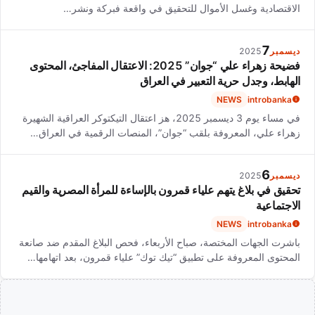
الاقتصادية وغسل الأموال للتحقيق في واقعة فبركة ونشر…
7
ديسمبر
2025
فضيحة زهراء علي “جوان” 2025: الاعتقال المفاجئ، المحتوى
الهابط، وجدل حرية التعبير في العراق
NEWS
introbanka
في مساء يوم 3 ديسمبر 2025، هز اعتقال التيكتوكر العراقية الشهيرة
زهراء علي، المعروفة بلقب “جوان”، المنصات الرقمية في العراق…
6
ديسمبر
2025
تحقيق في بلاغ يتهم علياء قمرون بالإساءة للمرأة المصرية والقيم
الاجتماعية
NEWS
introbanka
باشرت الجهات المختصة، صباح الأربعاء، فحص البلاغ المقدم ضد صانعة
المحتوى المعروفة على تطبيق “تيك توك” علياء قمرون، بعد اتهامها…