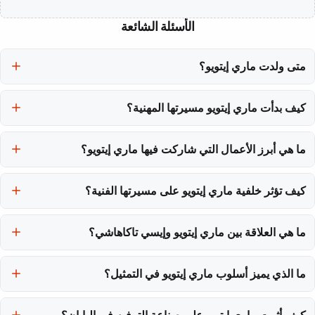
الأسئلة الشائعة
متى ولدت ماري إيتويو؟
ولدت ماري إيتويو في 4 ديسمبر 1998.
كيف بدأت ماري إيتويو مسيرتها المهنية؟
بدأت ماري إيتويو مسيرتها المهنية باختبار عرض أزياء في سن العاشرة،
مما وضع الأساس لمشوارها في مجال الترفيه.
ما هي أبرز الأعمال التي شاركت فيها ماري إيتويو؟
شاركت ماري إيتويو في العديد من الأعمال، بما في ذلك سلسلة 'زون
سنتاي كيو ريوجر' وفيلم 'النفق إلى الصيف'.
كيف تؤثر خلفية ماري إيتويو على مسيرتها الفنية؟
نشأت ماري كطفلة وحيدة في محافظة تشيبا، مما ساعدها على بناء
اعتمادها على الذات في مجالات الترفيه التنافسية.
ما هي العلاقة بين ماري إيتويو وإيسي تاكاهاشي؟
ماري إيتويو تزوجت إيسي تاكاهاشي، حيث بدأ ارتباطهما أثناء تصوير دراما
'هكذا تكلم كيشيب روهان'.
ما الذي يميز أسلوب ماري إيتويو في التمثيل؟
تميزت ماري إيتويو بثباتها وقدرتها على الانتقال بسلاسة بين الأدوار
المختلفة، مع التركيز على العاطفة والواقعية في تمثيلها.
كيف أثرت ماري إيتويو على صناعة الترفيه في اليابان؟