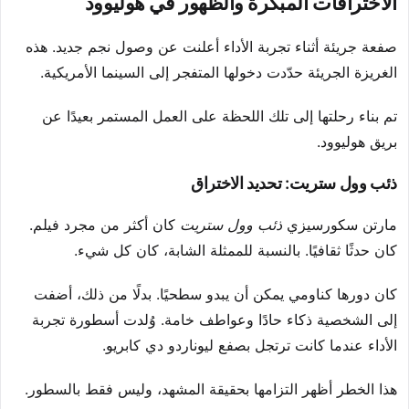
الاختراقات المبكرة والظهور في هوليوود
صفعة جريئة أثناء تجربة الأداء أعلنت عن وصول نجم جديد. هذه
الغريزة الجريئة حدّدت دخولها المتفجر إلى السينما الأمريكية.
تم بناء رحلتها إلى تلك اللحظة على العمل المستمر بعيدًا عن
بريق هوليوود.
ذئب وول ستريت: تحديد الاختراق
مارتن سكورسيزي
ذئب وول ستريت
كان أكثر من مجرد فيلم.
كان حدثًا ثقافيًا. بالنسبة للممثلة الشابة، كان كل شيء.
كان دورها كناومي يمكن أن يبدو سطحيًا. بدلًا من ذلك، أضفت
إلى الشخصية ذكاء حادًا وعواطف خامة. وُلدت أسطورة تجربة
الأداء عندما كانت ترتجل بصفع ليوناردو دي كابريو.
هذا الخطر أظهر التزامها بحقيقة المشهد، وليس فقط بالسطور.