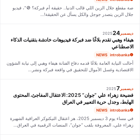
صة مقطع جلال الزين اللي قالب الدنيا.. حقيقة أم فبركة؟ 🚫"، فيديو
جلال الزين يتصدر جوجل والكل يسأل عن الحقيقة!…
24
ديسمبر
2025
هيفاء وهبي تقدم بلاغًا ضد فبركة فيديوهات خادشة بتقنيات الذكاء
الاصطناعي
NEWS
introbanka
أحالت النيابة العامة بلاغًا قدمه دفاع الفنانة هيفاء وهبي إلى نيابة الشؤون
الاقتصادية وغسل الأموال للتحقيق في واقعة فبركة ونشر…
7
ديسمبر
2025
فضيحة زهراء علي “جوان” 2025: الاعتقال المفاجئ، المحتوى
الهابط، وجدل حرية التعبير في العراق
NEWS
introbanka
في مساء يوم 3 ديسمبر 2025، هز اعتقال التيكتوكر العراقية الشهيرة
زهراء علي، المعروفة بلقب “جوان”، المنصات الرقمية في العراق…