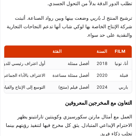
تطلب الدور الدقة بدلاً من التحول الجسدي.
ترشيح المنتج لـ
باربي
وضعت بينها وبين رواد الصناعة. أثبتت
شركة الإنتاج الخاصة بها لوكي شاب أنها تدعم النجاحات التجارية
والنقدية على حد سواء.
FILM
السنة
الفئة
أنا، تونيا
2018
أفضل ممثلة
أول اعتراف رئيسي للدور ا
قنبلة
2020
أفضل ممثلة مساعدة
الاعتراف بالأداء الجماعي وا
باربي
2024
أفضل فيلم (منتج)
التوسع إلى الإنتاج والقيادة
التعاون مع المخرجين المعروفين
العمل مع أمثال مارتن سكورسيزي وكوينتين تارانتينو يظهر
الاحترام الإبداعي المتبادل. يثق كل مخرج فيها لتنفيذ رؤيتهم بينما
تجلب ذكاء فريد.