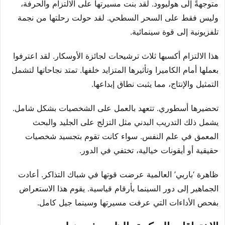
متوجهةً إلى هوليوود. لقد بنت مسيرتها على الالتزام والحرفة،
وليس فقط على السحر السطحي. لقد حولت رحلتها من نجمة
تلفزيونية إلى قوة سينمائية.
هذا الالتزام أكسبها ثلاث ترشيحات لجائزة الأوسكار. لقد اعترفوا
بعملها أمام الكاميرا وتأثيرها المتزايد خلفها. تمتد نجاحاتها لتشمل
التمثيل والإنتاج، مما يثبت نطاق إبداعها.
تحضيرها أسطوري. تتعهد بالعمل على الشخصيات بشكل شامل.
يشمل ذلك التدريب البدني مثل التزلج على الجليد والبحث
المعمق في علم النفس. سواء كانت تقوم بتجسيد شخصيات
حقيقية أو أيقونات خيالية، تختفي في الدور.
ظاهرة ‘باربي’ العالمية عرضت قوتها في شباك التذاكر. أعادت
الجماهير إلى دور السينما بأرقام قياسية. يقوم هذا الاستعراض
بفحص الأداءات التي عرفت مسيرتها وسينما جيل كامل.