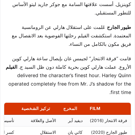
كوينزيل. أسست علاقتها السامة مع جوكر جاريد ليتو الأساس
للتطور المستقبلي.
طيور الجارح
عَلمت على استقلال هارلي عن الرومانسية
المعتمدة. استكشفت الفيلم رحلتها الفوضوية بعد الانفصال مع
فريق مكون بالكامل من النساء.
قامت “فرقة الانتحار” لجيمس غان بإيصال ساعة هارلي كوين
الأروع. عملت هارلي كوين بحرية كاملة دون ظل السيد ج.
الفيلم
delivered the character’s finest hour. Harley Quinn
operated completely free from Mr. J’s shadow for the
first time.
FILM
المخرج
تركيز الشخصية
فرقة الانتحار (2016)
ديفيد آير
الأصل والعلاقة
تأسيس ال
طيور الجارح (2020)
كاثي يان
الاستقلال
كسر العل