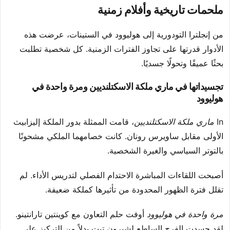
ملحمات تاريخية وأفلام زمنية
من إنجلترا التودورية إلى هوليوود في الستينات، عرضت هذه
الأدوار قدرتها على تجاوز الفترات الزمنية. كل شخصية تطلبت
بحثًا عميقًا وتحولًا جسديًا.
تجسيداتها في ماري ملكة الاسكتلنديين ومرة واحدة في
هوليوود
In
ماري ملكة الاسكتلنديين
، قامت الممثلة بدور الملكة إليزابيث
الأولى مقابل ساويرس رونان. كانت خصامهما الملكي مشحونًا
بالتوتر السياسي والغيرة الشخصية.
أصبحت اللقاءات المباشرة الاحتدام الفصلي لتدريس الأداء. لم
تقلل فترة الظهور المحدودة من تأثيرها كملكة ضعيفة.
مرة واحدة في هوليوود
أوفت حلم التعاون مع كوينتين تارانتينو.
لقد جسدت الفرح الساطع لشيرون تيت بدلاً من التركيز على