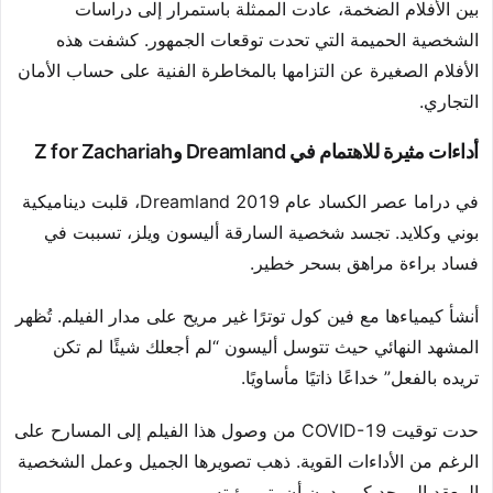
بين الأفلام الضخمة، عادت الممثلة باستمرار إلى دراسات
الشخصية الحميمة التي تحدت توقعات الجمهور. كشفت هذه
الأفلام الصغيرة عن التزامها بالمخاطرة الفنية على حساب الأمان
التجاري.
أداءات مثيرة للاهتمام في Dreamland وZ for Zachariah
في دراما عصر الكساد عام 2019 Dreamland، قلبت ديناميكية
بوني وكلايد. تجسد شخصية السارقة أليسون ويلز، تسببت في
فساد براءة مراهق بسحر خطير.
أنشأ كيمياءها مع فين كول توترًا غير مريح على مدار الفيلم. تُظهر
المشهد النهائي حيث تتوسل أليسون “لم أجعلك شيئًا لم تكن
تريده بالفعل” خداعًا ذاتيًا مأساويًا.
حدت توقيت COVID-19 من وصول هذا الفيلم إلى المسارح على
الرغم من الأداءات القوية. ذهب تصويرها الجميل وعمل الشخصية
المعقد إلى حد كبير دون أن يتم رؤيته.