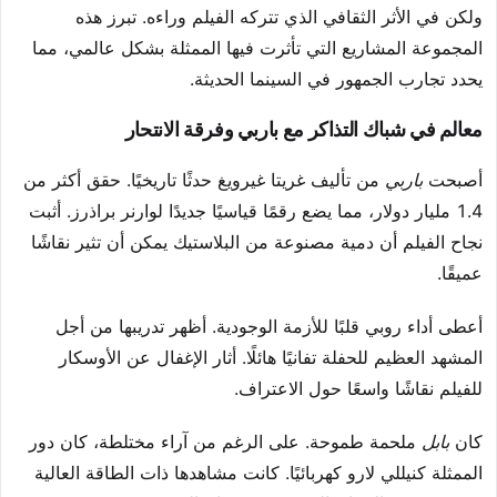
ولكن في الأثر الثقافي الذي تتركه الفيلم وراءه. تبرز هذه
المجموعة المشاريع التي تأثرت فيها الممثلة بشكل عالمي، مما
يحدد تجارب الجمهور في السينما الحديثة.
معالم في شباك التذاكر مع باربي وفرقة الانتحار
أصبحت
باربي
من تأليف غريتا غيرويغ حدثًا تاريخيًا. حقق أكثر من
1.4 مليار دولار، مما يضع رقمًا قياسيًا جديدًا لوارنر براذرز. أثبت
نجاح الفيلم أن دمية مصنوعة من البلاستيك يمكن أن تثير نقاشًا
عميقًا.
أعطى أداء روبي قلبًا للأزمة الوجودية. أظهر تدريبها من أجل
المشهد العظيم للحفلة تفانيًا هائلًا. أثار الإغفال عن الأوسكار
للفيلم نقاشًا واسعًا حول الاعتراف.
كان
بابل
ملحمة طموحة. على الرغم من آراء مختلطة، كان دور
الممثلة كنيللي لارو كهربائيًا. كانت مشاهدها ذات الطاقة العالية