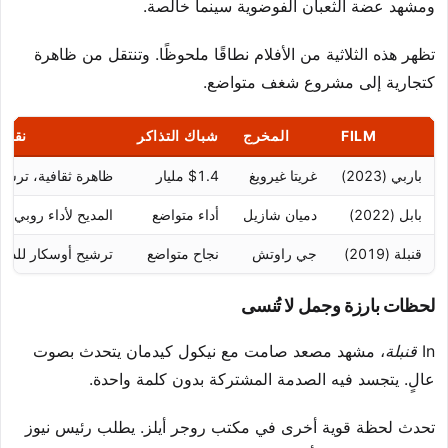
ومشهد عضة الثعبان الفوضوية سينما خالصة.
تظهر هذه الثلاثية من الأفلام نطاقًا ملحوظًا. وتنتقل من ظاهرة
كتجارية إلى مشروع شغف متواضع.
FILM
المخرج
شباك التذاكر
نقطة 
باربي (2023)
غريتا غيرويغ
$1.4 مليار
ظاهرة ثقافية، ترشي
بابل (2022)
دميان شازيل
أداء متواضع
المديح لأداء روبي ا
قنبلة (2019)
جي راوتش
نجاح متواضع
ترشيح أوسكار للدور
لحظات بارزة وجمل لا تُنسى
In
قنبلة
، مشهد مصعد صامت مع نيكول كيدمان يتحدث بصوت
عالٍ. يتجسد فيه الصدمة المشتركة بدون كلمة واحدة.
تحدث لحظة قوية أخرى في مكتب روجر أيلز. يطلب رئيس نيوز