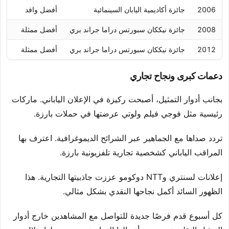
2006
جائزة أكاديمية اليابان السينمائية
أفضل وافد
2008
جائزة نيككان سبورتس دراما جراند بري
أفضل ممثلة
2012
جائزة نيككان سبورتس دراما جراند بري
أفضل ممثلة
دعمات كبرى ونجاح تجاري
بجانب أدوار التمثيل، أصبحت ركيزة في الإعلان الياباني. ماركات
رئيسية مثل فوجي فيلم ولوتي عرضتها في حملات بارزة.
تردد صداها مع الجماهير عبر الشرائح الديموغرافية. اعترف بها
المراقب الياباني كشخصية تجارية تلفزيونية بارزة.
إعلانات لسنتري وNTT دوكومو عززت جاذبيتها التجارية. هذا
الظهور السائد أكمل نجاحها النقدي بشكل مثالي.
كل أسبوع قدم فرصًا جديدة للتواصل مع المشاهدين خارج أدوار