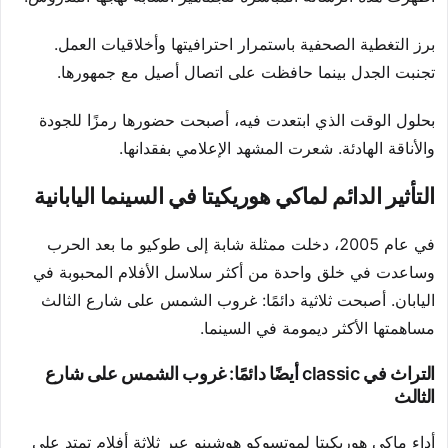
برز التغطية الصحفية باستمرار احترافيتها وأخلاقيات العمل.
تجنبت الجدل بينما حافظت على اتصال أصيل مع جمهورها.
بحلول الوقت الذي ابتعدت فيه، أصبحت حضورها رمزًا للجودة
والأناقة الهادئة. شعرت المشهد الإعلامي بفقدانها.
التأثير الدائم لماكي هوريكيتا في السينما اليابانية
في عام 2005، دخلت ممثلة شابة إلى طوكيو ما بعد الحرب
وساعدت في خلق واحدة من أكثر سلاسل الأفلام المحبوبة في
اليابان. أصبحت ثلاثية دائمًا: غروب الشمس على شارع الثالث
مساهمتها الأكثر ديمومة في السينما.
التراث في classic أيضًا دائمًا: غروب الشمس على شارع
الثالث
أداء ماكي هوريكيتا لموتسوكو هوشينو عبر ثلاثة أفلام تمتد على