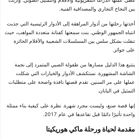
غطى عملها الدراما التلفزيونية والأفلام والتمثيل الصوتي. وازنت
بين النجاح التجاري والمصداقية الفنية.
أخذتها رحلتها من أدوار المراهقة إلى الأدوار الرئيسية التي جذبت
انتباه الجمهور الوطني. بنت سمعتها كفنانة متعددة المواهب، حيث
تنقلت بشكل سلس بين المسلسلات الشعبية والأفلام الحائزة
على جوائز.
يتتبع هذا الدليل مسارها من طفولة الصبي المتمرد إلى نجمة
الشاشة المشهورة. نستكشف الأدوار والخيارات التي شكلت
عملها على مر السنين. تقدم قصتها نافذة واضحة على متطلبات
التمثيل في اليابان.
إنها قصة صنع، وليست مجرد شهرة. نظرة على كيفية بناء ممثلة
واحدة تأثيرًا دائمًا قبل تقاعدها في عام 2017.
مقدمة لحياة ورحلة ماكي هوريكيتا