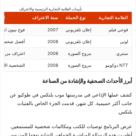
تأييدات العلامة التجارية الرئيسية والاعتراف
العلامة التجارية
نوع الحملة
سنة الاعتراف
الج
فوجي فيلم
إعلان تلفزيوني
2007
فوج نيبون امرأ
لوتي
إعلان تلفزيوني
2008
أفضل شخصية إ
سنتري
مروج الصورة
2008
اعتراف من شر
NTT دوكومو
مروج الصورة
2008
الشخصية الأكث
أبرز الأحداث الصحفية والإشادة من الصناعة
كشف عملها الإذاعي في مدرستها موب بلنكس في طوكيو عن
جانب أكثر حميمية. كل شهر، قدمت الجزء الخاص بالفتيات
بلنكس.
عرض البرنامج توصيات للكتب ومكالمات شخصية للمستمعين.
أظهرت هذه الرسالة المباشرة للجماهير الشابة نهجها المدروس.