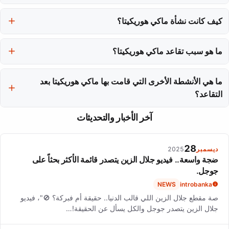
استمرت مسيرة ماكي هوريكيتا لمدة أربعة عشر عامًا، حيث بدأت في عام
2003 وتقاعدت في عام 2017.
كيف كانت نشأة ماكي هوريكيتا؟
نشأت ماكي هوريكيتا في كيوسي، الضاحية الهادئة في غرب طوكيو، حيث
ما هو سبب تقاعد ماكي هوريكيتا؟
كانت طفولتها مبنية على الأسرة والرياضة.
اختارت ماكي هوريكيتا التقاعد لتكون مع عائلتها وزوجها كوجي ياماموتو
وطفلهما، واعتبرت ذلك أولويتها الجديدة.
ما هي الأنشطة الأخرى التي قامت بها ماكي هوريكيتا بعد
التقاعد؟
بعد التقاعد، استمرت ماكي هوريكيتا في العمل بصوتها في الأنيمي وألعاب
آخر الأخبار والتحديثات
الفيديو، مثل دورها في 'الأستاذ ليتون'.
28
ديسمبر
2025
ضجة واسعة.. فيديو جلال الزين يتصدر قائمة الأكثر بحثاً على
جوجل.
NEWS
introbanka
صة مقطع جلال الزين اللي قالب الدنيا.. حقيقة أم فبركة؟ 🚫"، فيديو
جلال الزين يتصدر جوجل والكل يسأل عن الحقيقة!…