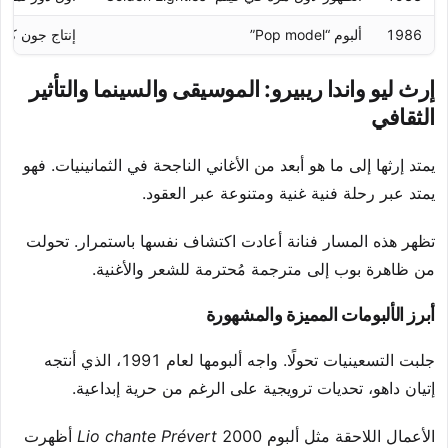
1986
ألبوم “Pop model”
إنتاج جون كي
إرث ليو واندا ريبيرو: الموسيقى والسينما والتأثير
الثقافي
يمتد إرثها إلى ما هو أبعد من الأغاني الناجحة في الثمانينيات. فهو
يمتد عبر رحلة فنية غنية ومتنوعة عبر العقود.
تظهر هذه المسار فنانة أعادت اكتشاف نفسها باستمرار. تحولت
من ظاهرة بوب إلى مترجمة مُحترمة للشعر والأغنية.
أبرز الألبومات المميزة والمشهورة
جلبت التسعينيات تحولًا. واجه ألبومها لعام 1991، الذي أنتجه
إتيان داهو، تحديات ترويجية على الرغم من حرية إبداعية.
الأعمال اللاحقة مثل ألبوم 2000
Lio chante Prévert
أظهرت