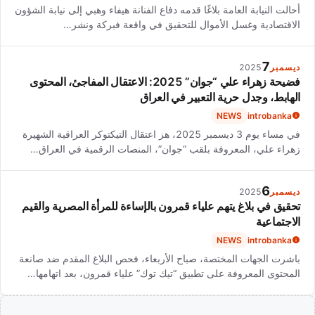
أحالت النيابة العامة بلاغًا قدمه دفاع الفنانة هيفاء وهبي إلى نيابة الشؤون
الاقتصادية وغسل الأموال للتحقيق في واقعة فبركة ونشر…
7
ديسمبر
2025
فضيحة زهراء علي “جوان” 2025: الاعتقال المفاجئ، المحتوى
الهابط، وجدل حرية التعبير في العراق
NEWS
introbanka
في مساء يوم 3 ديسمبر 2025، هز اعتقال التيكتوكر العراقية الشهيرة
زهراء علي، المعروفة بلقب “جوان”، المنصات الرقمية في العراق…
6
ديسمبر
2025
تحقيق في بلاغ يتهم علياء قمرون بالإساءة للمرأة المصرية والقيم
الاجتماعية
NEWS
introbanka
باشرت الجهات المختصة، صباح الأربعاء، فحص البلاغ المقدم ضد صانعة
المحتوى المعروفة على تطبيق “تيك توك” علياء قمرون، بعد اتهامها…