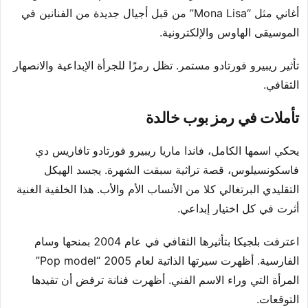
أغاني مثل “Mona Lisa” من قبل أجيال جديدة من الفنانين في
الموسيقى الهاوس والإلكترونية.
تأثير ريبيرو فورتادو مستمر. تظل رمزًا للجرأة الإبداعية والانصهار
الثقافي.
تأملات في رمز بوب خالدة
يحكي اسمها الكامل، فاندا ماريا ريبيرو فورتادو تافاريس دي
فاسكونسيلوس، قصة تراثية سبقت الشهرة. يجسد الهيكل
التقليدي البرتغالي كلا من الأنساب الأم والأب. هذا الخلفية الغنية
أثرت في كل اختيار إبداعي.
اعترفت بلجيكا بتأثيرها الثقافي في عام 2004 بمنحها وسام
الفارسية. أظهرت سيرتها الذاتية لعام 2005 “Pop model”
المرأة التي وراء الاسم الفني. أظهرت فنانة ترفض أن تقيدها
التوقعات.