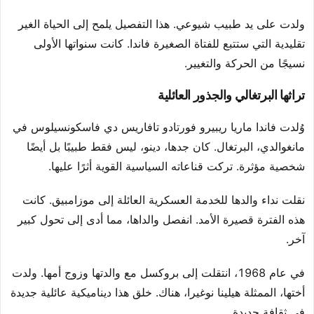
ولدت على يد طبيب شيوعي. هذا التفصيل يلمح إلى الحياة الغير
تقليدية التي ستتبع للفتاة الصغيرة فاندا. كانت سنواتها الأولى
نسيجًا من الحركة والتغيير.
تراثها البرتغالي والجذور العائلية
وُلدت فاندا ماريا ريبيرو فورتادو تافاريس دي فاسكونسيلوس في
مانغوالدي، البرتغال. كان جدها، دينو، ليس فقط طبيبًا بل أيضًا
شخصية مؤثرة. تركت قناعاته السياسية القوية أثرًا عليها.
نقلت نداء والدها للخدمة العسكرية العائلة إلى موزامبيق. كانت
هذه الفترة قصيرة الأمد. انفصل والداها، مما أدى إلى تحول كبير
آخر.
في عام 1968، انتقلت إلى بروكسل مع والدتها وزوج أمها. ولدت
أختها، الممثلة هيلينا نوغيرا، هناك. خلق هذا ديناميكية عائلية جديدة
في ثقافة جديدة.