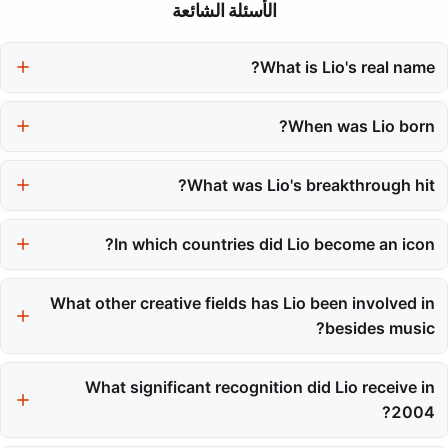
الأسئلة الشائعة
What is Lio's real name?
Lio's real name is Vanda Maria Ribeiro Furtado Tavares de
When was Lio born?
Vasconcelos.
Lio was born on June 17, 1962.
What was Lio's breakthrough hit?
Lio's breakthrough hit was the single 'Le Banana Split', which
sold over one million copies and topped the French charts.
In which countries did Lio become an icon?
Lio became an icon primarily in France and Belgium.
What other creative fields has Lio been involved in
besides music?
Besides music, Lio has also built a successful acting career and
What significant recognition did Lio receive in
has worked in fashion and television judging.
2004?
In 2004, Lio was recognized with a knighthood in Belgium for