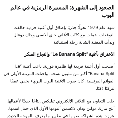
الصعود إلى الشهرة: المسيرة الرمزية في عالم
البوب
شهد عام 1979 تحولًا جذريًا بإطلاق أول أغنية فردية خالفت
التوقعات. عملت مع كتّاب الأغاني جاي ألانسي وجاك دوفال،
وبدأت المغنية الشابة رحلة استثنائية.
الاختراق بأغنية “Le Banana Split” والنجاح المبكر
أصبحت أول أغنية فردية لها ظاهرة فورية. باعت أغنية “Le
Banana Split” أكثر من مليون نسخة، واحتلت المرتبة الأولى في
القوائم الفرنسية. كان صوت الأغنية البوب البريء يخفي عمقًا
ليركيًا ذكيًا.
جلب التعاون مع الثلاثي الإلكتروني تيليكس إنتاجًا حديثًا لأعمالها.
أنتج مارك مولين ودان لاكسمن ألبومها الأول الذي حمل اسمها.
عززت هذه الشراكة صوتها في تطوير ما يعرف بالموجة الجديدة.