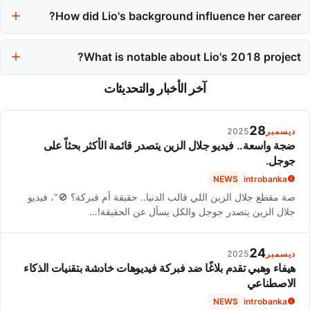
How did Lio's background influence her career?
her cultural impact.
Lio's Portuguese heritage and family experiences shaped her
artistic identity and influenced her creative choices throughout
What is notable about Lio's 2018 project?
her career.
Lio's 2018 project, 'Lio Canta Caymmi', was her first full album in
آخر الأخبار والتحديثات
Portuguese, featuring covers of Brazilian composer Dorival
Caymmi, and received critical acclaim.
28
ديسمبر
2025
ضجة واسعة.. فيديو جلال الزين يتصدر قائمة الأكثر بحثاً على
جوجل.
NEWS
introbanka
صة مقطع جلال الزين اللي قالب الدنيا.. حقيقة أم فبركة؟ 🚫"، فيديو
جلال الزين يتصدر جوجل والكل يسأل عن الحقيقة!…
24
ديسمبر
2025
هيفاء وهبي تقدم بلاغًا ضد فبركة فيديوهات خادشة بتقنيات الذكاء
الاصطناعي
NEWS
introbanka