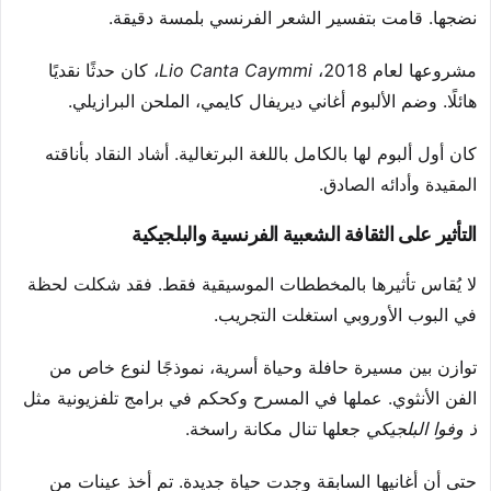
نضجها. قامت بتفسير الشعر الفرنسي بلمسة دقيقة.
مشروعها لعام 2018،
Lio Canta Caymmi
، كان حدثًا نقديًا
هائلًا. وضم الألبوم أغاني ديريفال كايمي، الملحن البرازيلي.
كان أول ألبوم لها بالكامل باللغة البرتغالية. أشاد النقاد بأناقته
المقيدة وأدائه الصادق.
التأثير على الثقافة الشعبية الفرنسية والبلجيكية
لا يُقاس تأثيرها بالمخططات الموسيقية فقط. فقد شكلت لحظة
في البوب الأوروبي استغلت التجريب.
توازن بين مسيرة حافلة وحياة أسرية، نموذجًا لنوع خاص من
الفن الأنثوي. عملها في المسرح وكحكم في برامج تلفزيونية مثل
ذ وفوا البلجيكي
جعلها تنال مكانة راسخة.
حتى أن أغانيها السابقة وجدت حياة جديدة. تم أخذ عينات من