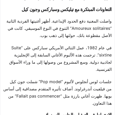
التعاونات المبتكرة مع تيليكس وسباركس وجون كيل
واصلت المغنية دفع الحدود الإبداعية. أظهر أغنيتها الفردية الثانية
“Amoureux solitaires” التنوع في النوع الموسيقي. كانت في
الأصل مقطوعة بانك، حولتها إلى ذهب بوب.
في عام 1982، عمل الثنائي الأمريكي سباركس على “Suite
sixtine”. ترجمت هذه الألبوم الأغاني السابقة إلى الإنجليزية
لجاذبية دولية. وسع المشروع من وصولها إلى ما وراء الأسواق
الفرنسية.
جلسات لوس أنجلوس لألبوم “Pop model” شملت جون كيل
من فيلفيت أندرغراوند. أضاف تأثيره المتقدم مصداقية إلى أساس
بوبها. ظهرت أغاني بارزة مثل “Fallait pas commencer” من
هذا التعاون.
الانخراط في التمثيل والظهور السينمائي