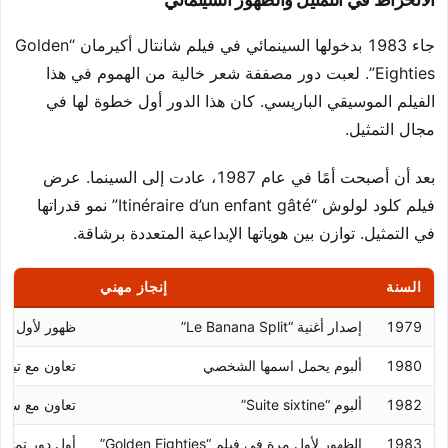
جاء 1983 بدخولها السينمائي في فيلم شانتال أكيرمان “Golden
Eighties”. لعبت دور مصففة شعر خالية من الهموم في هذا
الفيلم الموسيقي الباريسي. كان هذا الدور أول خطوة لها في
مجال التمثيل.
بعد أن أصبحت أمًا في عام 1987، عادت إلى السينما. عرض
فيلم كلود لولوش “Itinéraire d’un enfant gâté” نمو قدراتها
في التمثيل. توازن بين هوياتها الإبداعية المتعددة برشاقة.
السنة
إنجاز مهني
1979
إصدار أغنية “Le Banana Split”
ظهور لأول مرة 
1980
ألبوم يحمل اسمها الشخصي
تعاون مع تيلي
1982
ألبوم “Suite sixtine”
تعاون مع سبا
1983
الظهور لأول مرة في فيلم “Golden Eighties”
أول دور تمثيل