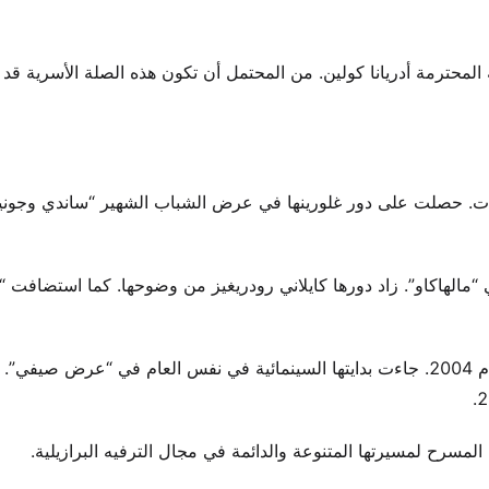
 المحترمة أدريانا كولين. من المحتمل أن تكون هذه الصلة الأسرية ق
 عن عمر يناهز العشر سنوات. حصلت على دور غلورينها في عرض الشباب الشهير “ساندي وجو
لأيقوني “مالهاكاو”. زاد دورها كايلاني رودريغيز من وضوحها. كما استضافت 
تبع ذلك العمل على المسرح مع إنتاجات مثل “ديار ديبورا” في عام 2004. جاءت بدايتها السينمائية في نفس العام في “عرض صيفي
المسرح لمسيرتها المتنوعة والدائمة في مجال الترفيه البرازيلية.