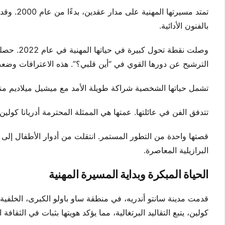
تمتد مسير
بالفنون الأدائية.
وصلت نقطة
الترشيح عن دورها القوي في “أين قلبي؟”. هذه الاعترافات وضعت
تشمل حياتها الشخصية شراكة طويلة الأمد مع ميشيل ميلاديم منذ عام 2015. ولديهما طفل واحد معًا. هذا يضيف بعدًا إنسانيًا لق
تتدفق الفن في عائلتها. عمتها هي الممثلة المحترمة أدريانا كولي
قصتها واحدة من التطور المستمر. انتقلت من أدوار الأطفال إلى ال
البرازيلية المعاصرة.
الحياة المبكرة وبداية المسيرة المهنية
قدمت مدينة سانتو أندريه، في منطقة ساو باولو الكبرى، الخلفية ال
كولين، يتبع التقاليد البرتغالية، مما يؤكد هويتها بثبات في الثقافة ال