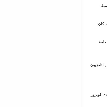
عميقًا
ثلة. كان
والتلفزيون
 دي كويروز