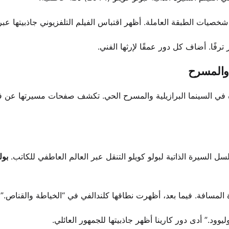
 والمسرح
تيسيا كولين مساحة مميزة في السينما البرازيلية والمسرح الحي. تكشف صفحات مسيرتها عن ف
السيرة الذاتية لبولو كويلو التنقل عبر العالم العاطفي للكاتب.
بول
ة المسافة. فيما بعد، أظهرت نطاقها كلندالفي في “الخياطة والقناص.”
ليوود.” أدى دور كارينا أظهر جاذبيتها للجمهور العائلي.