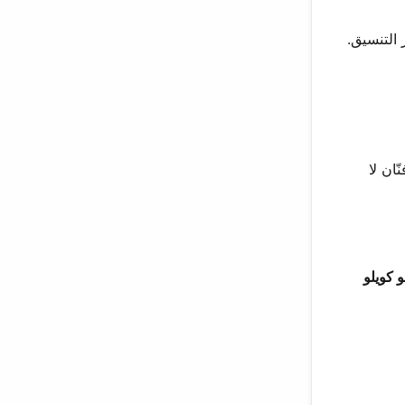
نّان لا
و كويلو