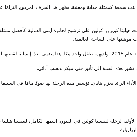
تها المهنية على مدار عقدين، بدءًا من عام 2000. وقد بنت سمعة كممثلة جذابة ومغنية. يظهر هذا الحرف المزدوج التزامًا 
 تحول كبيرة في حياتها المهنية في عام 2022. حصلت هيلينا كويروز كولين على ترشيح لجائزة إيمي الدولية كأفضل مم
 موهبتها على الساحة العالمية.
صتها العامة.
ن. تشير هذه الصلة إلى تأثير فني مبكر ونسب أدائي.
أداء الرائد بعزم هادئ. تؤسس هذه الرحلة لها صوتًا هامًا في السينما 
أولية لرحلة ليتيسيا كولين في الفنون. اسمها الكامل، ليتيسيا هيلينا
برازيلية.