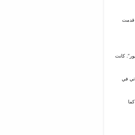
د قدمت
نيور”. كانت
“تي في
”. كما