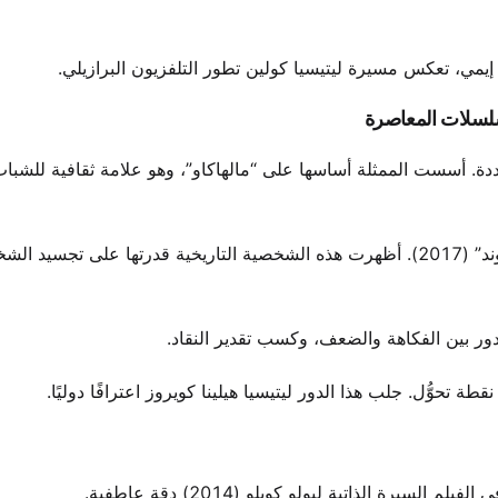
إيمي، تعكس مسيرة ليتيسيا كولين تطور التلفزيون البرازيلي.
مسلسلات المعاصرة
وى مRemarkable عبر مواسم متعددة. أسست الممثلة أساسها على “مالهاكاو”، وهو علامة ثقافية للشبا
أظهرت هيلينا كويروز نطاقًا دراميًا كمارية ليوبولدين في “نوفو موند” (2017). أظهرت هذه الشخصية التاريخية قدرتها على ت
يرة الذاتية لبولو كويلو (2014) دقة عاطفية.