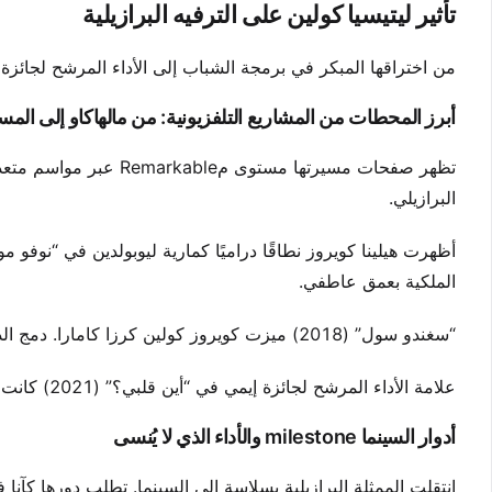
تأثير ليتيسيا كولين على الترفيه البرازيلية
من اختراقها المبكر في برمجة الشباب إلى الأداء المرشح لجائزة 
أبرز المحطات من المشاريع التلفزيونية: من مالهاكاو إلى ال
تظهر صفحات مسيرتها مست
البرازيلي.
الملكية بعمق عاطفي.
“سغندو سول” (2018) ميزت كويروز كولين كرزا كامارا. دمج الدور بين الفكاهة والضعف، وكسب تقدير النقاد.
علامة الأداء المرشح لجائزة إيمي في “أين قلبي؟” (2021) كانت نقطة تحوُّل. جلب هذا الدور ليتيسيا هيلينا كويروز اعترافًا دوليًا.
أدوار السينما milestone والأداء الذي لا يُنسى
انتقلت الممثلة البرازيلية بسلاسة إلى السينما. تطلب دورها كآنا في الفيلم الس