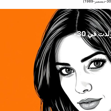
ليتسيا كولين ، نجمة ممثلة ، البرازيل (ولدت في 30-