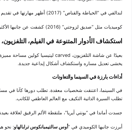
لندالفي في “الخياطة والقناص” (2017) أظهر مهارتها في تقديم شخصيات الطبقة العاملة. أظهر اقتباس الفيلم التلفزيوني جاذبيتها عبر التنسيق.
كوميديات مثل “صديق لزوجتي” (2016) كشفت عن جانبها الأكثر ترفًا. أضاف كل دور عمقًا لإرثها الفني.
استكشاف الأدوار المتنوعة في الفيلم، التلفزيون،
بعيدًا عن شاشة التلفزيون، carved لي
يخشى تعديل مساره واستكشاف أشكال إبداعية جديدة.
أداءات بارزة في السينما والتعاونات
في السينما، اعتنقت شخصيات معقدة. تطلب دورها كآنا في مسلسل 
تطلب السيرة الذاتية التكيف مع العالم العاطفي للكاتب.
جسدت أماندا في “بونتي آيريا”، ملتقطة الألم الرقيق لعلاقة بعيد
أبرزت جانبها الكوميدي في “
أوس سالتيمبانكوس ترابالهاو
: نحو هو