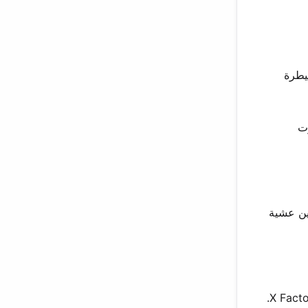
يطرة
يين صوت
بين عشية