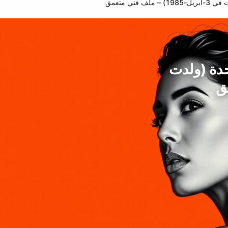
ني متعمق
حدة (ولدت