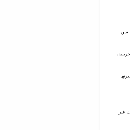
ي سن
ريبية،
رتها
ت غير