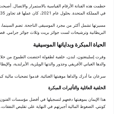
حطمت هذه الفنانة الأرقام القياسية بالاستمرار والاتصال. أصبحت 
في المملكة المتحدة. بحلول عام 2021، كان عملها قد تجاوز 35 مليون سجل في جميع أنحاء العالم.
مسيرتها تشمل أكثر من مجرد الموسيقى الناجحة. تضم السينما
البريطانية وترشيحات لست جوائز بريت وثلاث جوائز جرامي. قصته
الحياة المبكرة وبداياتها الموسيقية
وفرت إسلينغتون، لندن، خلفية لطفولة احتضنت الطموح من خلال 
والدها الغياني الأفريقي وجذور والدتها الويلزية، الأيرلندية، والإيطال
سرعان ما أدرك والداها موهبتها الغنائية. قدموا تضحيات مالية كبي
الخلفية العائلية والتأثيرات المبكرة
هذا الإيمان بموهبتها دفعهم لتسجيلها في أفضل مؤسسات الفنون
كونتي. الضغوط المالية أجبرتهم في النهاية على تقليص النفقات، 