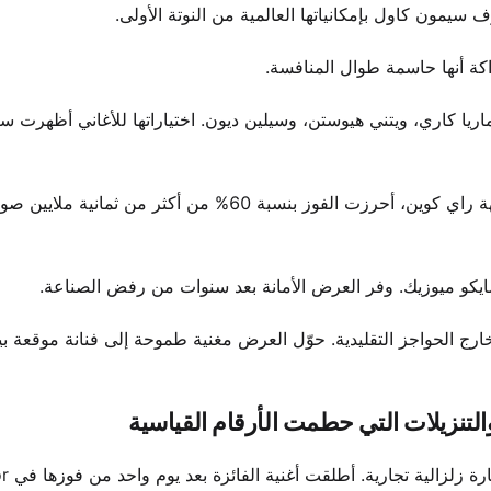
ريا كاري، ويتني هيوستن، وسيلين ديون. اختياراتها للأغاني أظهرت س
أصبحت النهائيات في 16 ديسمبر 2006 لحظة ثقافية. في مواجهة راي كوين، أحرزت الفوز بنسبة 60% من أكثر من ثمانية ملا
يكو ميوزيك. وفر العرض الأمانة بعد سنوات من رفض الصناعة.
ح خارج الحواجز التقليدية. حوّل العرض مغنية طموحة إلى فنانة موقعة 