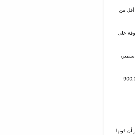
قمية على الفور. حققت أكثر من 50,000 تحميل في أقل من
 وصلت مبيعات الأسبوع الأول إلى 571,000 نسخة، متفوقة على
يسمبر،
 شرطة بيع 600,000 نسخة. بلغت مبيعاتها الإجمالية في المملكة المتحدة 900,000
مثبتةً على الفور أن قوتها