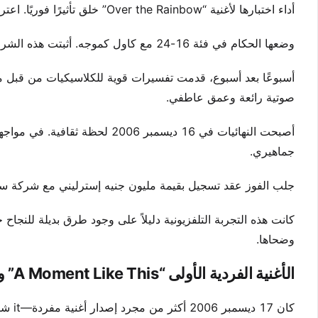
أداء اختبارها لأغنية “Over the Rainbow” خلق تأثيرًا فوريًا. اعترف سيمون كاول بإمكانياتها العالمية من النوتة الأولى.
وضعها الحكام في فئة 16-24 مع كاول كموجه. أثبتت هذه الشراكة أنها حاسمة طوال المنافسة.
أسبوعًا بعد أسبوع، قدمت تفسيرات قوية للكلاسيكيات من قبل ما
صوتية رائعة وعمق عاطفي.
جماهيري.
جلب الفوز عقد تسجيل بقيمة مليون جنيه إسترليني مع شركة سا
كانت هذه التجربة التلفزيونية دليلاً على وجود طرق بديلة للنجا
وضحاها.
الأغنية الفردية الأولى “A Moment Like This” والتنزيلات التي حطمت الأرقام القياسية
كان 17 ديسمبر 2006 أكثر من مجرد إصدار أغنية مفردة—it شارة زلزالية تجارية. أطلقت أغنية الفائزة بعد يوم واحد من فوزها في X Factor.