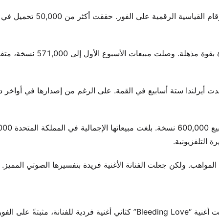
غطاء لأغنية كيلي كلاركسون “A Moment Like This” حطم الأرقام القياسية الر
أحرزت الأغنية المرتبة الأولى في عيد الميلاد في المملكة المتحدة بقوة مذهلة.
شهدت أيرلندا ستة أسابيع في القمة. على الرغم من إصدارها في أواخر د
صنفتها صناعة الصوتيات البريطانية كالأفضل بأن حققت
واهب. ولكن جعلت الفنانة الأغنية فريدة بتفسيرها الصوتي المميز.
قدمت أكتوبر 2007 بالاداً سيُعيد تعريف نجاح البوب الدولي. وصلت أغنية “Bleeding Love” كثاني أغنية فردية للفنانة، 