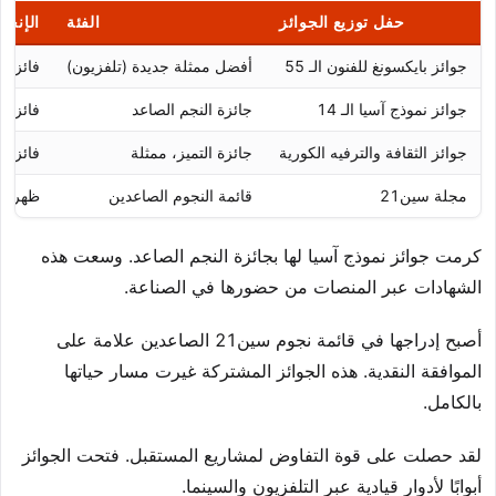
حفل توزيع الجوائز
الفئة
الإنجاز
جوائز بايكسونغ للفنون الـ 55
أفضل ممثلة جديدة (تلفزيون)
فائزة
جوائز نموذج آسيا الـ 14
جائزة النجم الصاعد
فائزة
جوائز الثقافة والترفيه الكورية
جائزة التميز، ممثلة
فائزة
مجلة سين21
قائمة النجوم الصاعدين
ظهرت
كرمت جوائز نموذج آسيا لها بجائزة النجم الصاعد. وسعت هذه
الشهادات عبر المنصات من حضورها في الصناعة.
أصبح إدراجها في قائمة نجوم سين21 الصاعدين علامة على
الموافقة النقدية. هذه الجوائز المشتركة غيرت مسار حياتها
بالكامل.
لقد حصلت على قوة التفاوض لمشاريع المستقبل. فتحت الجوائز
أبوابًا لأدوار قيادية عبر التلفزيون والسينما.