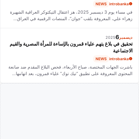
NEWS
introbanka
في مساء يوم 3 ديسمبر 2025، هز اعتقال التيكتوكر العراقية الشهيرة
زهراء علي، المعروفة بلقب “جوان”، المنصات الرقمية في العراق…
6
ديسمبر
2025
تحقيق في بلاغ يتهم علياء قمرون بالإساءة للمرأة المصرية والقيم
الاجتماعية
NEWS
introbanka
باشرت الجهات المختصة، صباح الأربعاء، فحص البلاغ المقدم ضد صانعة
المحتوى المعروفة على تطبيق “تيك توك” علياء قمرون، بعد اتهامها…