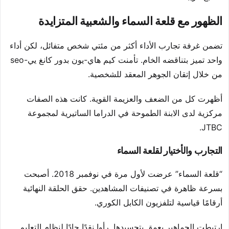
الظهور مع قلعة السماء والشعبية المتزايدة
تضمن غرفة تجارب الأداء أكثر من مئتي شخص متفائل، لكن أداء
واحد تميز بتناقضه الخام. تأمنت كيم هاي-يون بدور كانغ يي-seo
من خلال إتقان الجوهر المعقد للشخصية.
أظهرت كل من الضعف والعزيمة القوية. كانت هذه الصفات
مركزية لدى الابنة الطموحة في الدراما الساتيرية لمجموعة
JTBC.
التجارب والأختيار لقلعة السماء
“قلعة السماء” عرضت لأول مرة في نوفمبر 2018. أصبحت
بسرعة ظاهرة في تصنيفات المشاهدين. حقق الحلقة النهائية
أرقامًا قياسية لتلفزيون الكابل الكوري.
ارتبطت الجماهير بعمق بتجسيدها. رأوا نقدًا حادًا لنظام التعليم