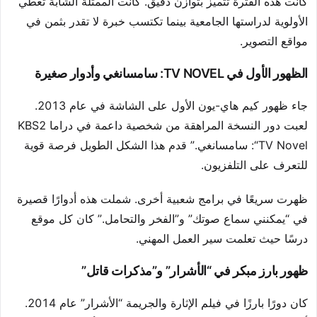
كانت هذه الفترة تتميز بتوازن دقيق. كانت الممثلة الشابة تعطي
الأولوية لدراستها الجامعية بينما تكتسب خبرة لا تقدر بثمن في
مواقع التصوير.
الظهور الأول في TV NOVEL: سامسانغي وأدوار صغيرة
جاء ظهور كيم هاي-يون الأول على الشاشة في عام 2013.
لعبت دور النسخة المراهقة من شخصية داعمة في دراما KBS2
“TV Novel: سامسانغي.” قدم هذا الشكل الطويل فرصة قوية
للتعرف على التلفزيون.
ظهرت سريعًا في برامج شعبية أخرى. شملت هذه أدوارًا قصيرة
في “يمكنني سماع صوتك” و”الفخر والتحامل.” كان كل موقع
درسًا حيث تعلمت سير العمل المهني.
ظهور بارز مبكر في “الأشرار” و”مذكرات قاتل”
كان دورًا بارزًا في فيلم الإثارة والجريمة “الأشرار” عام 2014.