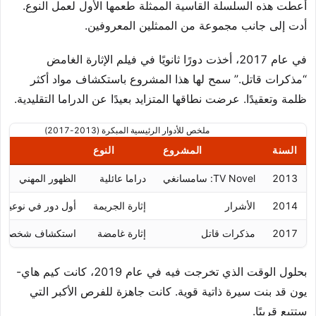
أعطت هذه السلسلة القاسية الممثلة طعمها الأول لعمل النوع.
أدت إلى جانب مجموعة من الممثلين المعروفين.
في عام 2017، أخذت دورًا ثانويًا في فيلم الإثارة الغامض
“مذكرات قاتل.” سمح لها هذا المشروع باستكشاف مواد أكثر
ظلمة وتعقيدًا. عرضت نطاقها المتزايد بعيدًا عن الدراما التقليدية.
ملخص للأدوار الرئيسية المبكرة (2013-2017)
السنة
المشروع
النوع
أه
2013
TV Novel: سامسانغي
دراما عائلية
الظهور المهني
2014
الأشرار
إثارة الجريمة
أول دور في نوعية
2017
مذكرات قاتل
إثارة غامضة
استكشاف شخصية أ
بحلول الوقت الذي تخرجت فيه في عام 2019، كانت كيم هاي-
يون قد بنت سيرة ذاتية قوية. كانت جاهزة للفرص الأكبر التي
ستتبع قريبًا.