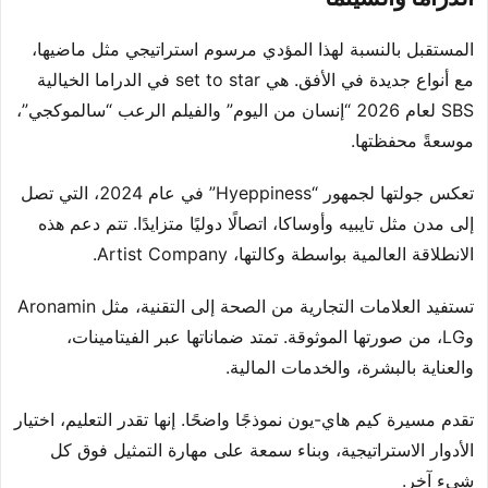
المستقبل بالنسبة لهذا المؤدي مرسوم استراتيجي مثل ماضيها،
مع أنواع جديدة في الأفق. هي set to star في الدراما الخيالية
SBS لعام 2026 “إنسان من اليوم” والفيلم الرعب “سالموكجي”،
موسعةً محفظتها.
تعكس جولتها لجمهور “Hyeppiness” في عام 2024، التي تصل
إلى مدن مثل تايبيه وأوساكا، اتصالًا دوليًا متزايدًا. تتم دعم هذه
الانطلاقة العالمية بواسطة وكالتها، Artist Company.
تستفيد العلامات التجارية من الصحة إلى التقنية، مثل Aronamin
وLG، من صورتها الموثوقة. تمتد ضماناتها عبر الفيتامينات،
والعناية بالبشرة، والخدمات المالية.
تقدم مسيرة كيم هاي-يون نموذجًا واضحًا. إنها تقدر التعليم، اختيار
الأدوار الاستراتيجية، وبناء سمعة على مهارة التمثيل فوق كل
شيء آخر.