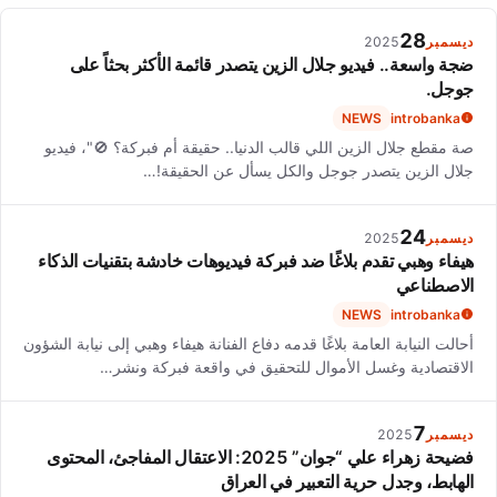
auditioning, which helped her maintain a strong academic
record while developing her craft.
28
ديسمبر
2025
ضجة واسعة.. فيديو جلال الزين يتصدر قائمة الأكثر بحثاً على
جوجل.
NEWS
introbanka
صة مقطع جلال الزين اللي قالب الدنيا.. حقيقة أم فبركة؟ 🚫"، فيديو
جلال الزين يتصدر جوجل والكل يسأل عن الحقيقة!…
24
ديسمبر
2025
هيفاء وهبي تقدم بلاغًا ضد فبركة فيديوهات خادشة بتقنيات الذكاء
الاصطناعي
NEWS
introbanka
أحالت النيابة العامة بلاغًا قدمه دفاع الفنانة هيفاء وهبي إلى نيابة الشؤون
الاقتصادية وغسل الأموال للتحقيق في واقعة فبركة ونشر…
7
ديسمبر
2025
فضيحة زهراء علي “جوان” 2025: الاعتقال المفاجئ، المحتوى
الهابط، وجدل حرية التعبير في العراق