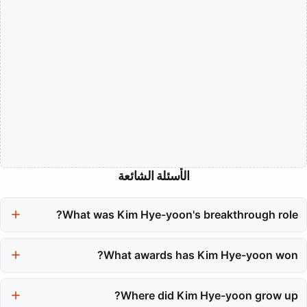
الأسئلة الشائعة
What was Kim Hye-yoon's breakthrough role?
Kim Hye-yoon's breakthrough role was as Kang Ye-seo in the hit
drama "Sky Castle," which showcased her ability to portray
What awards has Kim Hye-yoon won?
complex emotional scenes and significantly raised her profile in
Kim Hye-yoon has won several prestigious awards, including the
the entertainment industry.
Best New Actress at the 55th Baeksang Arts Awards, Blue
Where did Kim Hye-yoon grow up?