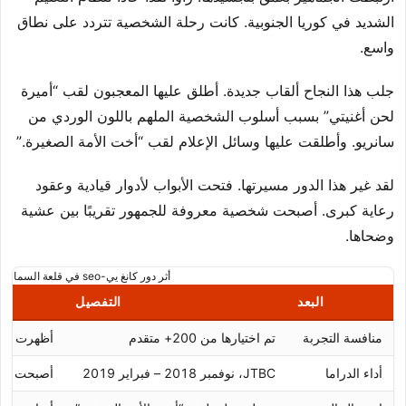
الشديد في كوريا الجنوبية. كانت رحلة الشخصية تتردد على نطاق
واسع.
جلب هذا النجاح ألقاب جديدة. أطلق عليها المعجبون لقب “أميرة
لحن أغنيتي” بسبب أسلوب الشخصية الملهم باللون الوردي من
سانريو. وأطلقت عليها وسائل الإعلام لقب “أخت الأمة الصغيرة.”
لقد غير هذا الدور مسيرتها. فتحت الأبواب لأدوار قيادية وعقود
رعاية كبرى. أصبحت شخصية معروفة للجمهور تقريبًا بين عشية
وضحاها.
أثر دور كانغ يي-seo في قلعة السماء
البعد
التفصيل
منافسة التجربة
تم اختيارها من 200+ متقدم
أظهرت مهار
أداء الدراما
JTBC، نوفمبر 2018 – فبراير 2019
أصبحت ضربة