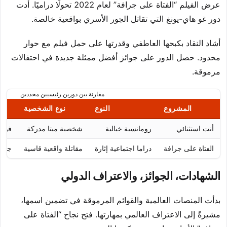
عرض الفيلم “الفتاة على جرافة” لعام 2022 تحولًا دراميًا. أدت
دور غو هاي-يونغ التي تقاتل الجور الأسري بواقعية خالصة.
أشاد النقاد بكبحها العاطفي وقدرتها على حمل فيلم مع حوار
محدود. حصل الدور على جوائز أفضل ممثلة جديدة في احتفالات
مرموقة.
مقارنة بين دورين رئيسيين محددين
المشروع
النوع
نوع الشخصية
أنت استثنائي
رومانسية خيالية
شخصية ميتا مدركة
فوز م
الفتاة على جرافة
دراما اجتماعية إثارة
مقاتلة واقعية قاسية
جوائ
الشهادات، الجوائز، والاعتراف الدولي
بدأت المنصات العالمية والقوائم المرموقة في تضمين اسمها،
مشيرةً إلى الاعتراف العالمي بمهارتها. فتح نجاح “الفتاة على