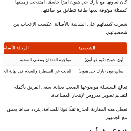
كان تعاونها مع بارك جي هيون أمرًا حاسمًا. امتدحت زميلتها
كممثلة موثوقة لديها طاقة تتطابق مع طاقتها.
شعرت كيميائهم على الشاشة بالأصالة. عكست الإعجاب بين
شخصياتهم.
الشخصية
الرحلة الأساسية
أون-جونج (كيم غو أون)
مواجهة الفقدان ومعنى الصحبة
سانج-يون (بارك جي هيون)
البحث عن السيطرة والسلام في نهاية الحياة
تعالج السلسلة موضوعها الصعب بعناية. سعى الفريق بأكمله
لتقديم تصوير مدروس لإنتحار المساعدة.
تعطي هذه المقاربة الحذرة ثقلًا قويًا للصداقة. يتردد صداها بعمق
مع الجمهور.