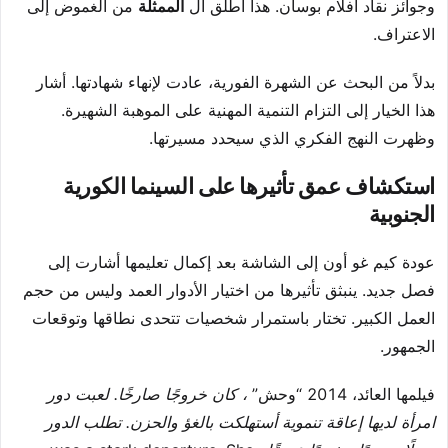
وجوائز نقاد أفلام بوسان. هذا أطلق ال
الممثلة
من الغموض إلى
الاعتراف.
بدلاً من البحث عن الشهرة الفورية، عادت لإنهاء شهادتها. أشار
هذا الخيار إلى التزام التنمية المهنية على الموهبة الشهيرة.
وظهرت النهج الفكري الذي سيحدد مسيرتها.
استكشاف عمق تأثيرها على السينما الكورية
الجنوبية
عودة كيم غو أون إلى الشاشة بعد إكمال تعليمها أشارت إلى
فصل جديد. ينبثق تأثيرها من اختيار الأدوار العمد وليس من حجم
العمل الكبير. تختار باستمرار شخصيات تتحدى نطاقها وتوقعات
الجمهور.
فيلمها العائد، 2014 “وحش”
، كان خروجًا صارخًا. لعبت دور
امرأة لديها إعاقة تنموية أستهلكت بالغؤ والحزن. تطلب الدور