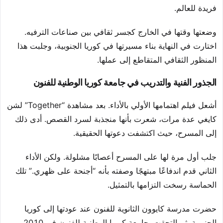
فريدة للعالم.
وضعتها وقتها في الخارج كجسر ثقافي بين صناعات الترفيه.
اختارت في النهاية بناء مسيرتها في كوريا الجنوبية، وجلبت هذا
المنظور الثقافي المتقاطع إلى عملها.
الجذور الفنية والتدريب في جامعة كوريا الوطنية للفنون
أشعل فيلم اهتمامها الأولي بالأداء. بعد مشاهدة “Together” لشن
كايغي عدة مرات، شعرت بأنها منجذبة لسرد القصص. أدى ذلك
إلى المسرح، حيث اكتشفت دعوتها الحقيقية.
جلب أول مرة لها على المسرح أعصابًا مشلولة. ولكن الأداء
الثاني قدم اندفاعًا مبتهجًا وصفته بأنه “أجنحة على ظهري.” تلك
الحماسة رسخت التزامها بالتمثيل.
حضرت مدرسة كايوون الثانوية للفنون عند عودتها إلى كوريا
الجنوبية. ثم التحقت بجامعة كوريا الوطنية للفنون في 2010.