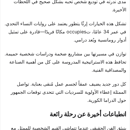
مدى ندرته في توديع شخص تحبه بشكل صحيح في اللحظات
الأخيرة.
تشكل هذه الخيارات إرثًا يتطور يعتمد على روايات النساء التحدي.
في عمر 34 عامًا، تoccupies مكانًا فريدًا—قادرة على تمثيل
أدوار رومانسية وبُعد درامي.
توازن في مسيرتها بين مشاريع ضخمة ودراسات شخصية حميمة.
تحافظ هذه الاستراتيجية المدروسة على كل من أهمية الصناعة
والمصداقية الفنية.
كل دور جديد يضيف عمقاً لجسم عمل مُنقى بعناية. تواصل
الممثلة إعطاء الأولوية للسرديات التي تتحدى توقعات الجمهور
حول الدراما الكورية.
انطباعات أخيرة عن رحلة رائعة
ينبثق الفن الحقيقي عندما تتماشى القيم الشخصية للممثل مع