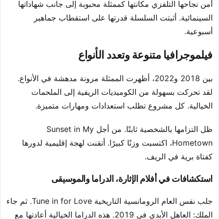
أمن نجاحها التلفزي مكانتها كممثلة محبوبة إلى جانب شهاداتها
السينمائية. أثبتت السلسلة قدرتها على استقطاب جماهير
أسبوعية.
فيلموجرافيا متنوعة وتعدد الأنواع
بين 2018 و2022، أظهرت الممثلة مرونة مدهشة في الأنواع.
لقد تحركت بسهولة من الكوميديات الريفية إلى الملحمات
الخيالية. كل مشروع تطلب استعدادات ومهارات متميزة.
ظل التزامها بالشخصية ثابتًا. من أجل Sunset in My
Hometown، اكتسبت وزنًا كبيرًا. أتقنت لهجة إقليمية لدورها
كفتاة برية في الريف.
استكشافات في أفلام الإثارة، الدراما والموسيقى
جلب نفس العام الرومانسية التاريخية Tune in for Love. ثم جاء
الملك: العاهل الأبدي في 2019. هذه الدراما الخيالية أعادتها مع