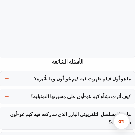
الأسئلة الشائعة
ما هو أول فيلم ظهرت فيه كيم غو-أون وما تأثيره؟
كان الظهور الأول لكيم غو-أون في عام 2012 في فيلم 'أميوز'، مما أظهر
كيف أثرت نشأة كيم غو-أون على مسيرتها التمثيلية؟
موهبتها وأكسبها عدة جوائز عن أفضل ممثلة جديدة، مما وضع معيارًا
مرتفعًا لأدوارها المستقبلية.
ولدت في سيول وترعرعت في بكين، منحتها طفولتها ثنائية اللغة وجهة نظر
ثقافية فريدة، وهو ما تجلبه إلى أداءاتها في كوريا الجنوبية.
ما هو المسلسل التلفزيوني البارز الذي شاركت فيه كيم غو-أون
وما أهميته؟
0%
شاركت كيم غو-أون في المسلسل التلفزيوني 'الوصي: الإله الوحيد