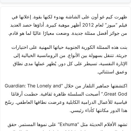
ظهرت كيم غو أون على الشاشة بهدوء لكنها بقوة. إعلانها في
فيلم “ميوز” لعام 2012 أظهر موهبة كبيرة. أداؤها حصد العديد
من جوائز أفضل ممثلة جديدة. وضعت معيارًا عاليًا لما هو قادم.
بنت هذه الممثلة الكورية الجنوبية حياتها المهنية على اختيارات
جريئة. تتنقل بسهولة بين الأنواع. من الرومانسية الخيالية إلى
الإثارة النفسية، تسيطر على كل دور. يُظهر عملها مدى نطاق
وعمق استثنائي.
اكتشفتها جماهير التلفاز من خلال “Guardian: The Lonely and
Great God.” أصبحت السلسلة ظاهرة ثقافية. حطمت أرقامًا
قياسية للأعمال الدرامية الكابلية وعرضت نطاقها العاطفي. رسّخ
هذا الدور مكانتها كأداء رئيسي.
تشهد الأفلام الحديثة مثل “Exhuma” على نموها المستمر. حقق