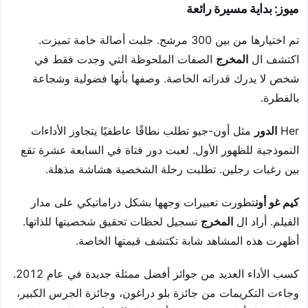
ميوز: بداية مسيرة رائعة
تم اختيارها من بين 300 مرشح. جلبت أصالة خامة تميزت.
اكتشف ال
المخرج
الصفات الملحوظة التي وجدت فقط في
شخص لا يدرك قدراته الخاصة. وصفها بأنها فضولية وشجاعة
بالفطرة.
Her
الدور
مثل أون-جيو تطلب نطاقًا عاطفيًا يتجاوز الأداءات
النموذجية للظهور الأول. لعبت دور فتاة في السابعة عشرة تقع
بين رغبات رجلين. تطلبت رحلة الشخصية هشاشة مذهلة.
كيم غو أون
تطورت تعبيرات وجهها بشكل دراماتيكي على مدار
الفيلم. أراد ال
المخرج
تسجيل لحظات تحقيق شخصيتها للذاتها.
أظهرت هذه المشاهد شابة تكتشف قيمتها الخاصة.
كسب الأداء العديد من جوائز أفضل ممثلة جديدة في عام 2012.
وجاءت التكريمات من جائزة بلو دراغون، وجائزة الجرس الكبير،