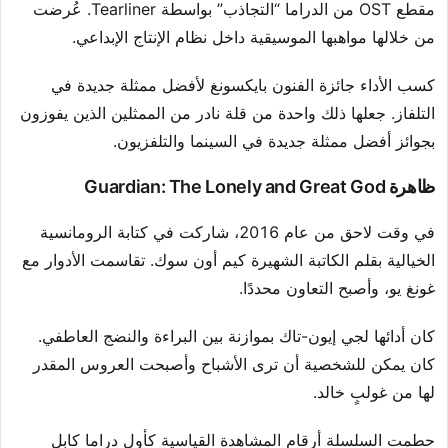
مقطع OST من الدراما “التجاذب” بواسطة Tearliner. عُرضت
من خلالها مواهبها الموسيقية داخل نظام الإنتاج الإبداعي.
كسب الأداء جائزة الفنون بايكسونغ لأفضل ممثلة جديدة في
التلفاز. جعلها ذلك واحدة من قلة نادر من الممثلين الذين يفوزون
بجوائز أفضل ممثلة جديدة في السينما والتلفزيون.
ظاهرة Guardian: The Lonely and Great God
في وقت لاحق من عام 2016، شاركت في كتابة الرومانسية
الخيالية بقلم الكاتبة الشهيرة كيم أون سوك. تقاسمت الأدوار مع
غونغ يو، وأصبح التعاون محددًا.
كان أدائها لجي إيون-تاك بموازنة بين البراءة والنضج العاطفي.
كان يمكن للشخصية أن ترى الأشباح وأصبحت العروس المقدر
لها من غولبٍ خالد.
حطمت السلسلة أرقام المشاهدة القياسية كأول دراما كابل