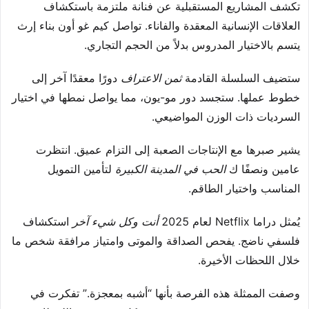
تكشف المشاريع المستقبلية عن فنانة ملتزمة باستكشاف
العلاقات الإنسانية المعقدة والفاناء. تواصل كيم غو أون بناء إرث
يتسم بالاختيار المدروس بدلاً من الحجم التجاري.
ستضيف السلسلة القادمة
ثمن الاعتراف
دورًا معقدًا آخر إلى
خطوط عملها. ستجسد دور مو-يون، مما يواصل نمطها في اختيار
السرديات ذات الوزن المواضيعي.
يشير صبرها مع الإنتاجات الصعبة إلى التزام عميق. انتظرت
عامين ونصفًا ك
الحب في المدينة الكبيرة
لتأمين التمويل
المناسب واختيار الطاقم.
يُمثل دراما Netflix لعام 2025
أنت وكل شيء آخر
استكشاف
فلسفي ناضج. يفحص الصداقة والموتى وامتياز مرافقة شخص ما
خلال اللحظات الأخيرة.
وصفت الممثلة هذه الفرصة بأنها “أشبه بمعجزة.” تفكرت في