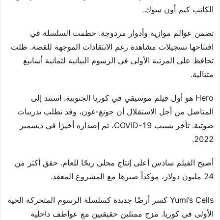
الكاتب كيم أون سوك.
تضمن عوالم موازية وأدوار مزدوجة. حطمت السلسلة في
افتتاحها تسجيلات مشاهدة رغم الانتقادات الموجهة للقصة. ظلت
تحافظ على المرتبة الأولى في الرسوم البيانية لثمانية أسابيع
متتالية.
Hero هو أول فيلم موسيقي في كوريا الجنوبية. استند إلى
المناضل من أجل الاستقلال أن جونغ-غون، وقد تطلب تدريبات
صوتية. تأخر بسبب COVID-19، تم إصداره أخيرًا في ديسمبر
2022.
أصبح الفيلم سادس أعلى إنتاج محلي ربحًا للعام. حقق أكثر من
24 مليون دولار، مؤكداً صبرها مع المشروع المعقد.
Yumi’s Cells كسر أرضًا جديدة كسلسلة الرسوم المتحركة الحية
الأولى في كوريا. مزج ممثلين حقيقيين مع عواطف داخلية