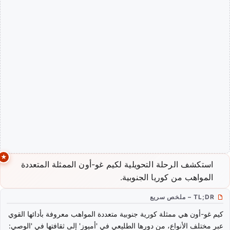
استكشف الرحلة التحويلية لكيم غو-أون الممثلة المتعددة
المواهب من كوريا الجنوبية.
TL;DR – ملخص سريع
كيم غو-أون هي ممثلة كورية جنوبية متعددة المواهب معروفة بأدائها القوي
عبر مختلف الأنواع، من دورها الطليعي في 'أميوز' إلى ثقافتها في 'الوصي: