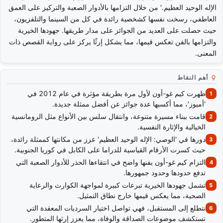
الإله الوحيد العظيم.' من خلال التزامها بالأدوار الصعبة والتركيز على العمق
العاطفي، رسخت نفسها كشخصية رائدة في كل من السينما والتلفزيون،
حيث حصلت على العديد من الجوائز على مدار طريقها. جهودها الخيرية
والتزامها بالفن تعكس قيمها، مما يشكل إرثًا يركز على رواية القصص ذات
المعنى.
أهم النقاط
ظهرت كيم غو-أون لأول مرة بطريقة مؤثرة في عام 2012 في
'أميوز'، مما أكسبها عدة جوائز عن أفضل ممثلة جديدة.
قامت ببناء مسيرة متنوعة، وانتقال سلس بين الأنواع مثل الرومانسية
الخيالية والإثارة النفسية.
دورها في 'الوصي: الإله الوحيد العظيم' عزز من مكانتها كممثلة رائدة،
حيث كسرت الأرقام القياسية للدراما على الكابل في كوريا الجنوبية.
التزام كيم غو-أون بفنها واضح في انتقاءها الحذر للأدوار الصعبة التي
تدفع حدودها وحدود جمهورها.
تشمل جهودها الخيرية تبرعات كبيرة لمواجهة الكوارث والرعاية
الصحية، مما يعكس قيمها خارج نطاق التمثيل.
نتطلع إلى المستقبل، فهي تواصل اختيار السرديات المعقدة التي
تستكشف موضوعات الصداقة والوفاة، مما يعزز إرثها المتطور.