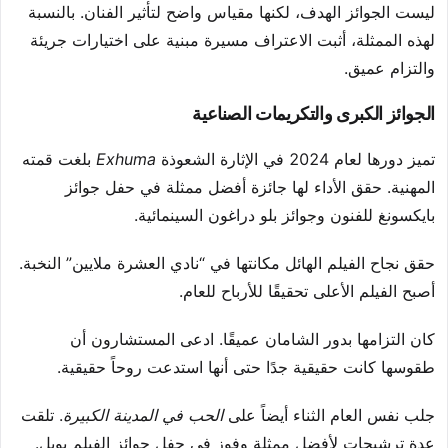
ليست الجوائز الهدف، لكنها مقياس واضح لتأثير الفنان. بالنسبة
لهذه الممثلة، أثبت الاعتراف مسيرة مبنية على اختيارات جريئة
والتزام عميق.
الجوائز الكبرى والتكريمات الصناعية
تميز دورها لعام 2024 في الإثارة الشعوذة
Exhuma
بلغت قمته
المهنية. حقق الأداء لها جائزة أفضل ممثلة في حفل جوائز
بايكسونغ للفنون وجوائز بلو دراغون السينمائية.
حقق نجاح الفيلم الهائل مكانتها في “نادي العشرة ملايين” النخبة.
أصبح الفيلم الأعلى تحقيقًا للأرباح للعام.
كان التزامها بدور الشامان عميقًا. ادعى المستشارون أن
طقوسها كانت حقيقية جدًا حتى أنها استدعت روحاً حقيقية.
جلب نفس العام الثناء أيضاً على
الحب في المدينة الكبيرة
. تلقت
عدة ترشيحات لأفضل ممثلة وفوز في حفل جوائز الفيلم بويل.