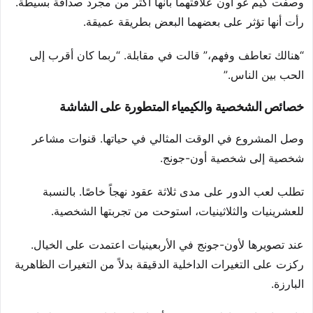
وصفت كيم غو أون علاقتهما بأنها أكثر من مجرد صداقة بسيطة.
رأت أنها تؤثر على بعضهما البعض بطريقة عميقة.
“هنالك تعاطف وفهم،” قالت في مقابلة. “ربما كان أقرب إلى
الحب بين الناس.”
خصائص الشخصية والكيمياء المتطورة على الشاشة
وصل المشروع في الوقت المثالي في حياتها. قنوات مشاعر
شخصية إلى شخصية أون-جونج.
تطلب لعب الدور على مدى ثلاثة عقود نهجاً خاصًا. بالنسبة
للعشرينيات والثلاثينيات، استوحت من تجربتها الشخصية.
عند تصويرها لأون-جونج في الأربعينيات اعتمدت على الخيال.
ركزت على التغيرات الداخلية الدقيقة بدلاً من التغيرات الظاهرية
البارزة.