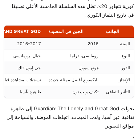
كورية تتجاوز 20٪. تظل هذه السلسلة الخامسة الأعلى تصنيفًا
في تاريخ التلفاز الكوري.
الجانب
الجبن في المصيدة
Y AND GREAT GOD
السنة
2016
2016-2017
النوع
رومانسي، دراما
خيال، رومانسي
الدور
هونغ سوول
جي إيون-تاك
الإنجاز
بايكسونغ أفضل ممثلة جديدة
تسجيلات مشاهدة قياسي
التأثير الثقافي
تكيف ويب تون
ظاهرة بآسيا
تحولت Guardian: The Lonely and Great God إلى ظاهرة
ثقافية عبر آسيا. ولدت الميمات، اتجاهات الموضة، والسياحة إلى
مواقع التصوير.