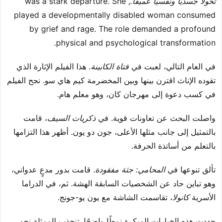
تحولًا جسديًا ونفسيًا عميقًا.
, was a stark departure. She
played a developmentally disabled woman consumed
by grief and rage. The role demanded a profound
physical and psychological transformation.
في العام التالي، لعبت في
فتاة الكابينة
. هذا الفيلم الإثارة الذي
تقوده الإناث اقترن بينها وبين المخضرمة كيم هاي سو. نجح الفيلم
في كسب دعوة إلى مهرجان كان، وهو معلم هام.
واصلت البحث عن تعاونات قوية. في
ذكريات السيف
، قامت
بالتمثيل إلى جانب مثلها الأعلى، جون دو يون. أظهر هذا التزامها
بالتعلم من أساتذة الحرفة.
تألق تنوعها في
المحامي: جثة مفقودة
. قامت بدور مدعٍ عدواني،
وهو تباين حاد عن الشخصيات السابقة الهشة. ثم، في الدراما
الأسرية
كانولا
، تقاسمت الشاشة مع يون يو-جونج.
حددت هذه الخيارات المبكرة نمطًا واضحًا. تنجذب الممثلة نحو