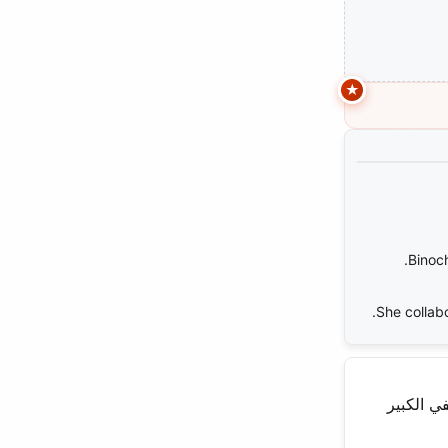
Binoc
She collabo
طفي الكبير