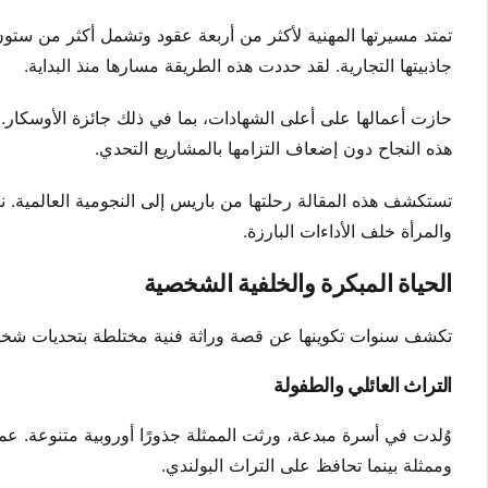
تمتد مسيرتها المهنية لأكثر من أربعة عقود وتشمل أكثر من ستون 
جاذبيتها التجارية. لقد حددت هذه الطريقة مسارها منذ البداية.
حازت أعمالها على أعلى الشهادات، بما في ذلك جائزة الأوسكار. إ
هذه النجاح دون إضعاف التزامها بالمشاريع التحدي.
تستكشف هذه المقالة رحلتها من باريس إلى النجومية العالمية. نبح
والمرأة خلف الأداءات البارزة.
الحياة المبكرة والخلفية الشخصية
تكشف سنوات تكوينها عن قصة وراثة فنية مختلطة بتحديات شخصي
التراث العائلي والطفولة
وُلدت في أسرة مبدعة، ورثت الممثلة جذورًا أوروبية متنوعة. عم
وممثلة بينما تحافظ على التراث البولندي.