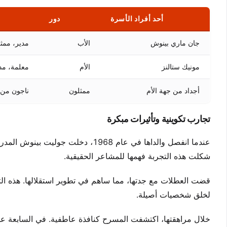
أحد أفراد الأسرة
دور
جان ماري بينوش
الأب
مدير، ممث
مونيك ستالنز
الأم
معلمة، مد
أجداد من جهة الأم
ممثلون
ناجون من
تجارب تكوينية وتأثيرات مبكرة
عندما انفصل والداها في عام 1968، دخ
شكلت هذه التجربة فهمها للمشاعر الحقيقية.
قضت العطلات مع جدتها، مما ساهم في تطوير استقلالها. هذه الت
لخلق شخصيات أصيلة.
خلال مراهقتها، اكتشفت المسرح كنافذة عاطفية. في السابعة عشرة،