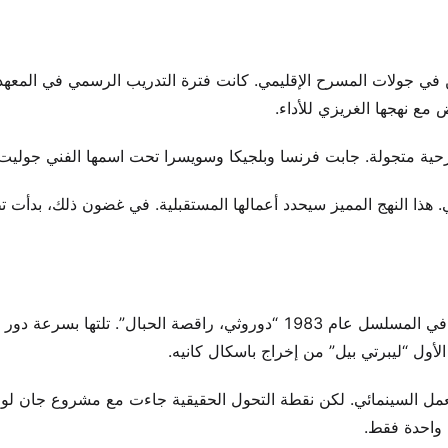
ن في جولات المسرح الإقليمي. كانت فترة التدريب الرسمي في المعهد
 مع نهجها الغريزي للأداء.
ة متجولة. جابت فرنسا وبلجيكا وسويسرا تحت اسمها الفني جوليت 
. هذا النهج المميز سيحدد أعمالها المستقبلية. في غضون ذلك، بدأت ت
جاءت أول تجربة احترافية لها على الشاشة كمجرد أدوار إضافية في المسلسل عام 1983 “دوروثي، راقصة الحبال”. تل
الأول “ليبرتي بيل” من إخراج باسكال كانيه.
لعمل السينمائي. لكن نقطة التحول الحقيقية جاءت مع مشروع جان لو
 واحدة فقط.