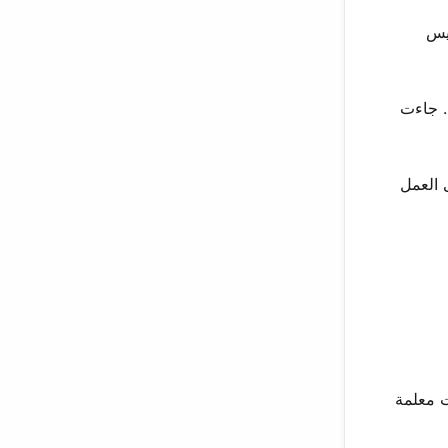
ليس
. جاءت
ى العمل
ت معلمة