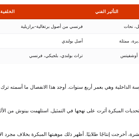
التأثير الفني
الخلفية 
ل، نحات
فرنسي من أصول برتغالية-برازيلية
يرة، ممثلة
أصل بولندي
 أوشفيتس
تراث بولندي، بلجيكي، فرنسي
لت جوليت بينوش المدرسة الداخلية وهي بعمر أربع سنوات. أوجد هذا الانفصال ما أسمته ترك
حديات المبكرة أثرت على نهجها في التمثيل. استلهمت بينوش من الأل
 أخرجت إنتاجًا طلابيًا. أظهر ذلك موهبتها المبكرة بخلاف مجرد الأد