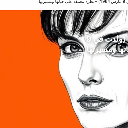
ها
جولييت بينوش، نجمة الممثلات، فرنسا (ولدت في 9