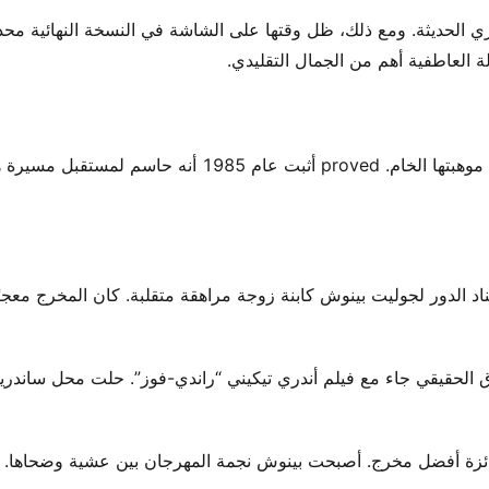
الحديثة. ومع ذلك، ظل وقتها على الشاشة في النسخة النهائية محدود
لة العاطفية أهم من الجمال التقليدي.
جاء الاعتراف النقدي بسرعة من خلال فيلمين محوريين يعرضان موهبتها الخام. proved أثبت عام 1985 أنه حاسم لمست
إسناد الدور لجوليت بينوش كابنة زوجة مراهقة متقلبة. كان المخرج معجبًا
ق الحقيقي جاء مع فيلم أندري تيكيني “راندي-فوز”. حلت محل ساندريل
ئزة أفضل مخرج. أصبحت بينوش نجمة المهرجان بين عشية وضحاها. 