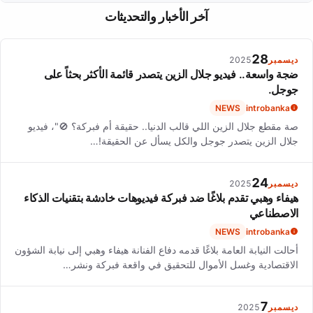
Chemla's work reflects a commitment to storytelling and
آخر الأخبار والتحديثات
emotional truth, emphasizing discipline and authenticity over
fame, as seen in her diverse roles across film, TV, and theater.
28
ديسمبر
2025
ضجة واسعة.. فيديو جلال الزين يتصدر قائمة الأكثر بحثاً على
جوجل.
NEWS
introbanka
صة مقطع جلال الزين اللي قالب الدنيا.. حقيقة أم فبركة؟ 🚫"، فيديو
جلال الزين يتصدر جوجل والكل يسأل عن الحقيقة!…
24
ديسمبر
2025
هيفاء وهبي تقدم بلاغًا ضد فبركة فيديوهات خادشة بتقنيات الذكاء
الاصطناعي
NEWS
introbanka
أحالت النيابة العامة بلاغًا قدمه دفاع الفنانة هيفاء وهبي إلى نيابة الشؤون
الاقتصادية وغسل الأموال للتحقيق في واقعة فبركة ونشر…
7
ديسمبر
2025