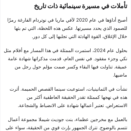
تأملات في مسيرة سينمائية ذات تاريخ
أصبح أداؤها في عام 2020 لآفي ماريا في نوتردام الفارغة رمزًا
للصمود الذي يحدد مسيرتها. عكس هذه اللحظة، التي تم بثها
خلال الإغلاق، القوة الهادئة التي تجلبها إلى كل دور.
بحلول عام 2024، استمرت الممثلة في هذا المسار مع أفلام مثل
نكي وجزء مفقود. في نفس العام، قدمت مذكراتها شهادة عامة
عميقة. تناولت فيها البقاء وكسر صمت مؤلم حول رجل من
ماضيها.
نشأت في الثمانينيات، استوعبت سينما القصص الحميمة. أثرت
هذه في نهجها كممثلة تقدر الحقيقة العاطفية أكثر من
الاستعراض. تعتبر أعمالها شهادة على الانضباط والشجاعة.
بالعمل مع مخرجين عظماء، بنت جوديث شيملا مجموعة أعمال
تتسم بالوضوح. تترك الجمهور بإرث قوي من الحقيقة، سواء على