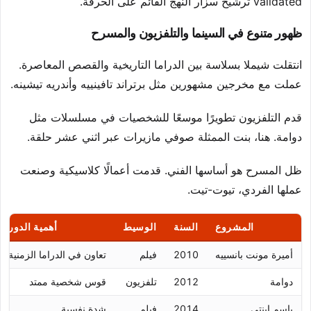
validated ترشيح سزار النهج القائم على الحرفة.
ظهور متنوع في السينما والتلفزيون والمسرح
انتقلت شيملا بسلاسة بين الدراما التاريخية والقصص المعاصرة.
عملت مع مخرجين مشهورين مثل برتراند تافينييه وأندريه تيشينه.
قدم التلفزيون تطويرًا موسعًا للشخصيات في مسلسلات مثل
دوامة. هنا، بنت الممثلة صوفي مازيرات عبر اثني عشر حلقة.
ظل المسرح هو أساسها الفني. قدمت أعمالًا كلاسيكية وصنعت
عملها الفردي، تيوت-تيت.
المشروع
السنة
الوسيط
أهمية الدور
أميرة مونت بانسييه
2010
فيلم
تعاون في الدراما الزمنية
دوامة
2012
تلفزيون
قوس شخصية ممتد
باسم ابنتي
2014
فيلم
شدة نفسية