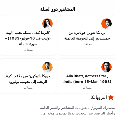
المشاهير ذوو الصلة
بريانكا شوبرا جوناس: من
كاترينا كيف، ممثلة نجمة، الهند
جمشيدبور إلى النجومية العالمية
(ولدت في 16-يوليو-1983) –
سيرة شاملة
ممثلات
ممثلات
Alia Bhatt, Actress Star ,
ديبيكا بادوكون: من ملاعب كرة
India (born 15-Mar-1993).
الريشة إلى نجومية بوليوود
ممثلات
ممثلات
انتروبانكا
مصدرك الموثوق لمعلومات المشاهير والسير الذاتية
وأخبار الترفيه. يتم التحديث يوميًا بمحتوى موثق من