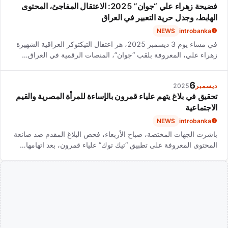
فضيحة زهراء علي “جوان” 2025: الاعتقال المفاجئ، المحتوى
الهابط، وجدل حرية التعبير في العراق
NEWS
introbanka
في مساء يوم 3 ديسمبر 2025، هز اعتقال التيكتوكر العراقية الشهيرة
زهراء علي، المعروفة بلقب “جوان”، المنصات الرقمية في العراق…
6
ديسمبر
2025
تحقيق في بلاغ يتهم علياء قمرون بالإساءة للمرأة المصرية والقيم
الاجتماعية
NEWS
introbanka
باشرت الجهات المختصة، صباح الأربعاء، فحص البلاغ المقدم ضد صانعة
المحتوى المعروفة على تطبيق “تيك توك” علياء قمرون، بعد اتهامها…