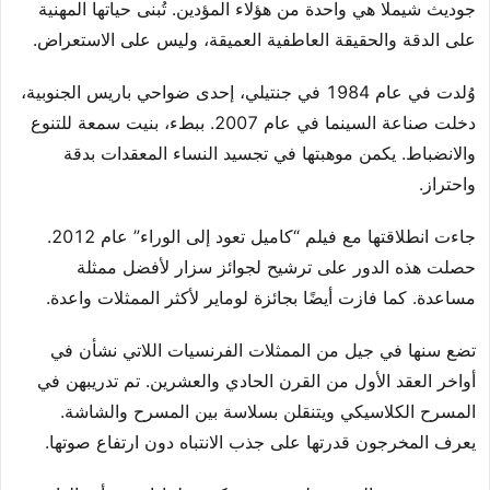
جوديث شيملا هي واحدة من هؤلاء المؤدين. تُبنى حياتها المهنية
على الدقة والحقيقة العاطفية العميقة، وليس على الاستعراض.
وُلدت في عام 1984 في جنتيلي، إحدى ضواحي باريس الجنوبية،
دخلت صناعة السينما في عام 2007. ببطء، بنيت سمعة للتنوع
والانضباط. يكمن موهبتها في تجسيد النساء المعقدات بدقة
واحتراز.
جاءت انطلاقتها مع فيلم “كاميل تعود إلى الوراء” عام 2012.
حصلت هذه الدور على ترشيح لجوائز سزار لأفضل ممثلة
مساعدة. كما فازت أيضًا بجائزة لوماير لأكثر الممثلات واعدة.
تضع سنها في جيل من الممثلات الفرنسيات اللاتي نشأن في
أواخر العقد الأول من القرن الحادي والعشرين. تم تدريبهن في
المسرح الكلاسيكي ويتنقلن بسلاسة بين المسرح والشاشة.
يعرف المخرجون قدرتها على جذب الانتباه دون ارتفاع صوتها.