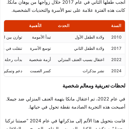
أنجب طفلها الثاني في عام 2017 خلال زواجها من يوهان مانكا.
كانت هذه الفترة علامة على نمو الأسرة والتحديات الشخصية.
السنة
الحدث
الأهمية
2010
ولادة الطفل الأول
تبدأ الأمومة
توازن بين الحيا
2017
ولادة الطفل الثاني
توسع الأسرة
تنقلت في علا
2022
اعتقال بسبب العنف المنزلي
أزمة شخصية
بدأت رحلة ال
2024
نشر مذكرات
كسر الصمت
دعم وتمكين
لحظات تعريفية ومعالم شخصية
في عام 2022، تم اعتقال مانكا بتهمة العنف المنزلي ضد جيملا.
أصبحت هذه التجربة الصادمة نقطة تحول في حياتها.
قامت بتحويل هذا الألم إلى مذكراتها في عام 2024 “صمتنا تركنا
وحدنا.” يستكشف الكتاب الصمت، والبقاء، والخروج من العلاقات