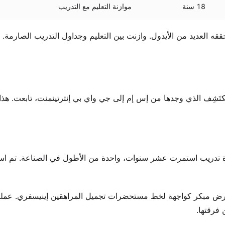
18 سنة
موازنة التعليم مع التدريب
ققه العديد من الأيدول. وازنت بين التعليم وجداول التدريب الصارمة. ه
مُكتَشِف الذي وجدها من إس إم إلى جي واي بي إنترتينمنت، تابعت. هذا 
ي واي بي في 15 يوليو 2005. بدأ ذلك فترة تدريب استمرت عشر سنوات، واحدة من الأطول في الصناعة. تم 
عرض مبكر كواجهة لخط مستحضرات تجميل المراهقين إينيسفري. عمل
 فرقتها.