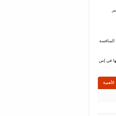
ير
المنافسة
مها في إس
الأهمية