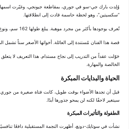
وُلِدت بارك جي-سو في جوري، بمقاطعة جيونجي، وغيّرت اسمها قان
“سكسيتين”، وهو لحظة حاسمة قادت إلى انطلاقتها.
تُعرف بوجودها بأكثر من مجرد موهبة. يبلغ طولها 162 سم، ونوع شخصيتها يتطور علنًا، مما يعكس شخصية ديناميكية يتعمق معها المعجبون.
قصة هذا الفنان مُستندة إلى العائلة. أخواتها الأصغر سناً تشمل ال
حَوّلت عقداً من التدريب إلى نجاح مستدام. هذا التعريف لا يتعل
الخالصة والمهارة.
الحياة والبدايات المبكرة
قبل أن تجدها الأضواء بوقت طويل، كانت فتاة صغيرة من جوري تح
سيتغير لاحقًا لكنه لن يمحو جذورها أبدًا.
الطفولة والتأثيرات المبكرة
نشأت في سوتايك-دونغ، أظهرت النجمة المستقبلية دافعًا تنافسيًا مب