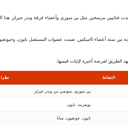
دت فنانيين مرسخين مثل بي سوزي وأعضاء فرقة وندر جيرلز. هذا البي
في عام 2014، بدا أن انطلاقتها مؤكدة مع مشروع الفرقة المكونة من ستة أعضاء 6ميكس. ضمت عضوات المستقبل نايو
د الطريق لفرصة أخيرة لإثبات قيمتها.
النشاط
نظراء
بي سوزي، سونمي من وندر جيرلز
بويفريند، نايون
نايون، جونغيون، سانا