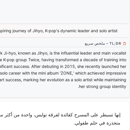
piring journey of Jihyo, K-pop's dynamic leader and solo artist.
TL;DR – ملخص سريع
k Ji-hyo, known as Jihyo, is the influential leader and main vocalist
he K-pop group Twice, having transformed a decade of training into
nificant success. After debuting in 2015, she recently launched her
solo career with the mini album 'ZONE,' which achieved impressive
art success, marking her evolution as a solo artist while maintaining
her strong group identity.
إنها تسيطر على المسرح كقائدة لفرقة توايس، واحدة من أكثر مج
متجذرة في حلم طفولي.