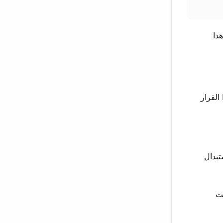
ذا
القرار
استبدال
ت