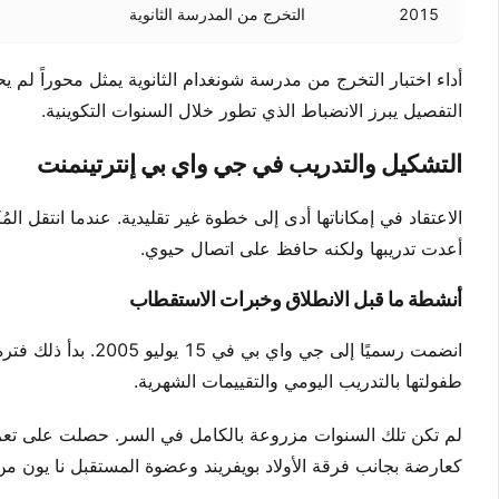
2015
التخرج من المدرسة الثانوية
أداء اختبار التخرج من مدرسة شونغدام الثانوية يمثل محوراً لم يح
التفصيل يبرز الانضباط الذي تطور خلال السنوات التكوينية.
التشكيل والتدريب في جي واي بي إنترتينمنت
الاعتقاد في إمكاناتها أدى إلى خطوة غير تقليدية. عندما انتقل ال
أعدت تدريبها ولكنه حافظ على اتصال حيوي.
أنشطة ما قبل الانطلاق وخبرات الاستقطاب
انضمت رسميًا إلى ج
طفولتها بالتدريب اليومي والتقييمات الشهرية.
لم تكن تلك السنوات مزروعة بالكامل في السر. حصلت على ت
كعارضة بجانب فرقة الأولاد بويفريند وعضوة المستقبل نا يون من