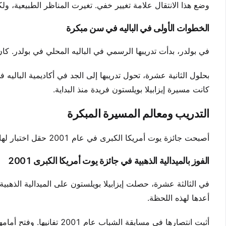
وضع هذا الانتقال علامة تغيير خفي. تغيرت المناظر الطبيعية، ول
الخطوات الأولى في الباليه في سن مبكرة
في بولدر، بدأت تدريبها الرسمي في الباليه المحلي في بولدر. كان
بحلول الثانية عشرة، تحول تدريبها إلى الجد في أكاديمية البال
كانت مسيرة إيزابيلا بويلستون فريدة منذ البداية.
التدريب ومعالم المسيرة المبكرة
أصبحت جائزة يوت أمريكا الكبرى في عام 2001 حقل اختبار لها في مانهاتن. أظهرت هذه المسابقة أميز الراقصين الشباب في العالم.
الفوز بالميدالية الذهبية في جائزة يوت أمريكا الكبرى 2001
في الثالثة عشرة، حصلت إيزابيلا بويلستون على الميدالية الذهبية
أعدها لهذه اللحظة.
أثبت انتصارها في مسابقة الشباب عام 2001 تفانيها. وفتح أمامها أبوابًا احترافية لم تكن تعرف بوجودها.