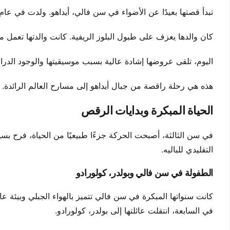
تبدأ قصتها بعيدًا عن الأضواء في سن فالي، أيداهو. ولدت في عام 1986، ونشأت في منزل مليء بالطاقة الإبداعية
كان والدها يعزف على طبول البلوز الريفية. كانت والدتها تعمل مهن
اليوم، تلقى عروضها إشادة عالية بسبب موسيقيتها والوجود الدرامي.
هذه هي رحلة راقصة من جبال أيداهو إلى مسارح العالم الرائدة. إ
الحياة المبكرة وبدايات الرقص
في سن الثالثة، أصبحت الحركة جزءًا طبيعيًا من الحياة، فرح 
التقليدي للباليه.
الطفولة في سن فالي وبولدر، كولورادو
كانت سنواتها المبكرة في سن فالي تتميز بالهواء الجبلي وبيئة عا
في السابعة، انتقلت عائلتها إلى بولدر، كولورادو.