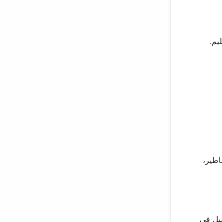
اطير،
 المستقبل في