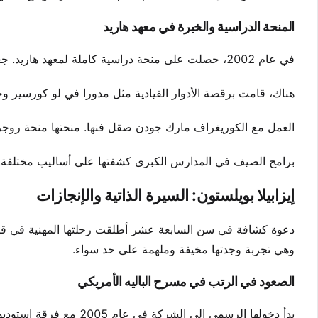
المنحة الدراسية والخبرة في معهد هاريد
في عام 2002، حصلت على منحة دراسية كاملة لمعهد هاريد. جعلت هذه المدرسة الداخلية في فلوريدا الباليه هو المحور الرئيسي للتعليم.
هناك، قامت برقصة الأدوار القيادية مثل مدورا في لو كورسير و
العمل مع الكوريغراف مارك جودن صقل فنها. منحتها منحة روجر في عام 2004 اعترافًا بتمي
برامج الصيف في المدارس الكبرى كشفتها على أساليب مختلفة. ك
إيزابيلا بويلستون: السيرة الذاتية والإنجازات
دعوة كشافة في سن السابعة عشر أطلقت رحلتها المهنية في قلب م
وهي تجربة وجدتها مخيفة وملهمة على حد سواء.
الصعود في الرتب في مسرح الباليه الأمريكي