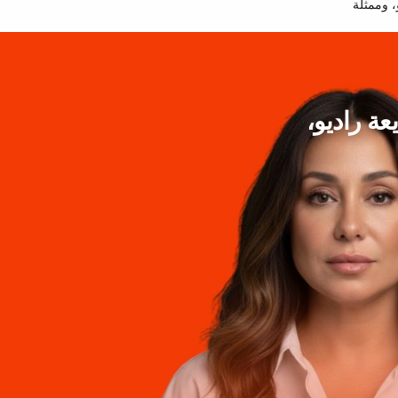
 وممثلة
ة راديو،