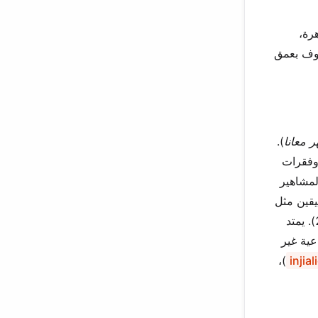
رة،
يوف بعمق
 معانا
).
 وفقرات
لمشاهير
قين مثل
(2010). يمتد
فزيونية وإذاعية غير
)،