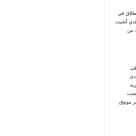
ية، لكنه انتهى بالطلاق في
الذي أنجبت
ت من
طئ
أدى
ية
 مسلطين الضوء على النقاش المجتمعي حول ملابس النساء والأخلاق. في سبتمبر 2025، لفتت
ز موثوق