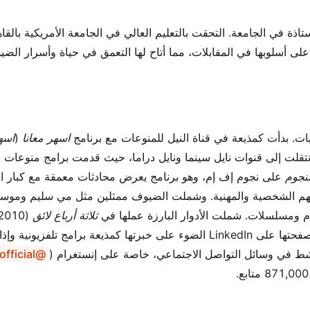
ذة في الجامعة. التحقت بالتعليم العالي في الجامعة الأمريكية بالقاه
ى أسلوبها في المقابلات، مما أتاح لها التعمق في حياة وأسرار الض
ات. بدأت كمذيعة في قناة النيل للمنوعات مع برنامج
اسهر معانا
(
اسهر
انتقلت إلى قنوات نايل سينما ونايل دراما، حيث قدمت برامج منوعات
لنجوم
على نجوم إف إم، وهو برنامج يعرض محادثات معمقة مع كبار ا
هم الشخصية والمهنية. وشملت الضيوف ممثلين مثل مي سليم وموسي
 ومسلسلات. شملت الأدوار البارزة عملها في
ثلاثة أرباع لائق
تنوعها إلى تقديم الفعاليات والاستشارات الإعلامية، حيث تسلط صفحتها على LinkedIn الضوء على خبرتها كمذيعة برامج تل
@injialiofficial