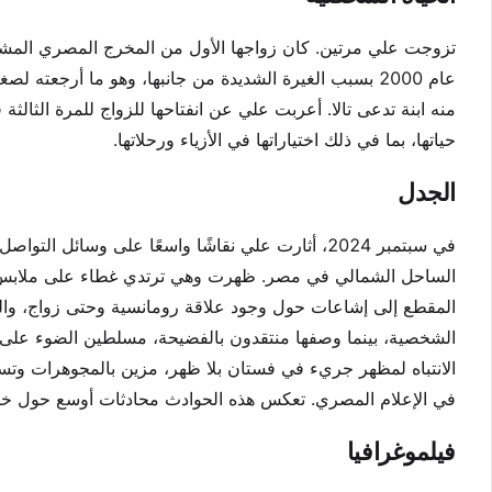
عام 2000 بسبب الغيرة الشديدة من جانبها، وهو ما أرجع
منه ابنة تدعى تالا. أعربت علي عن انفتاحها للزواج للمرة الثالثة
حياتها، بما في ذلك اختياراتها في الأزياء ورحلاتها.
الجدل
في سبتمبر 2024، أثارت علي نقاشًا واسعًا على وسا
الساحل الشمالي في مصر. ظهرت وهي ترتدي غطاء على ملابس
المقطع إلى إشاعات حول وجود علاقة رومانسية وحتى زواج، والتي 
الانتباه لمظهر جريء في فستان بلا ظهر، مزين بالمجوهرات وت
في الإعلام المصري. تعكس هذه الحوادث محادثات أوسع حول خص
فيلموغرافيا