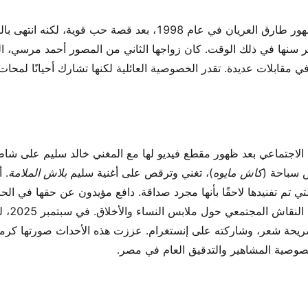
تزوجت علي مرتين. كان زواجها الأول من المخرج المصري المشهور طارق العريان في عام 1998، بعد قصة حب قو
ته لصغر سنها في ذلك الوقت. كان زواجها الثاني من المصور أحمد مرسي، 
 في مقابلات عديدة. تقدر الخصوصية العائلية لكنها تشارك أحيانًا لمحا
ئل التواصل الاجتماعي بعد ظهور مقطع فيديو لها مع المغني خالد سليم على شا
 سباحة (
كاش مايوه
)، تغني وترقص على أغنية سليم
بلاش الملامة
. 
تم تفنيدها لاحقًا بأنها مجرد صداقة. دافع مؤيدون عن حقها في الحر
الشخصية، بينما وصفها منتقدون بالفضيحة،
سريحة شعر، وشاركته على إنستغرام. عززت هذه الأحداث صورتها كرم
وصية المشاهير والتدقيق العام في مصر.