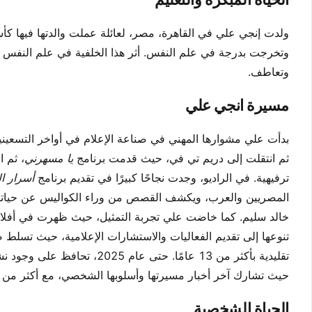
ولدت إنجي علي في القاهرة، مصر، لعائلة عملت والدتها فيها كأستا
وتخرجت بدرجة في علم النفس. أثر هذا الخلفية في علم النفس عل
وتعاطف.
مسيرة انجي علي
بدأت علي مشوارها المهني في صناعة الإعلام في أواخر التسعيني
ثم انتقلت إلى دريم تي في، حيث قدمت برنامج
يا مسهرني
، ثم 
ترفيهية. في الراديو، وجدت نجاحًا كبيرًا في تقديم برنامج
أسرار ا
المصريين والعرب، ويكشف القصص من وراء الكواليس عن حيات
خالد سليم. كما خاضت علي تجربة التمثيل، حيث ظهرت في أفلام
تقليدية بأكثر من 13 عامًا. حتى عام 2025، تحافظ على وجود نشط في وسائل التواصل الاجتماعي، خاصة على إنستغرام (
حيث تشارك آخر أخبار مسيرتها وأسلوبها الشخصي، مع أكثر من 871,000 متابع.
الحياة الشخصية