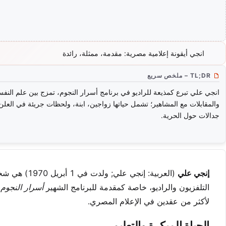
انجي أيقونة إعلامية مصرية: مقدمة، ممثلة، رائدة
TL;DR – ملخص سريع
انجي علي تبرع كمذيعة للراديو في برنامج أسرار النجوم، تمزج بين علم النف
والمقابلات مع المشاهير؛ تشمل حياتها زواجين، ابنة، ولحظات جريئة في العلن 
جدالات حول الحرية.
إنجي علي
(العربية: إن
التلفزيون والراديو، خاصة كمقدمة للبرنامج الشهير
أسرار النجوم
ع
لأكثر من عقدين في الإعلام المصري.
الحياة المبكرة والتعليم