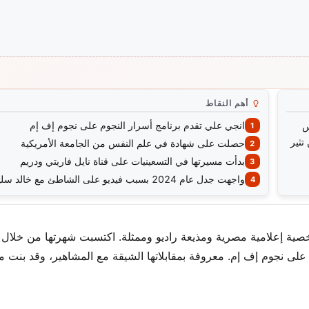
أهم النقاط
انجي علي تقدم برنامج أسرار النجوم على نجوم إف إم
س
تثير
حصلت على شهادة في علم النفس من الجامعة الأمريكية
بدأت مسيرتها في التسعينيات على قناة نايل فاريتي ودريم
واجهت جدل عام 2024 بسبب فيديو على الشاطئ مع خالد سليم
جي علي; ولدت في 1 أبريل 1970) هي شخصية إعلامية مصرية ومذيعة راديو وممثلة. اكتسبت شهرتها من 
لى نجوم إف إم. معروفة بمقابلاتها الشيقة مع المشاهير، وقد بنت م