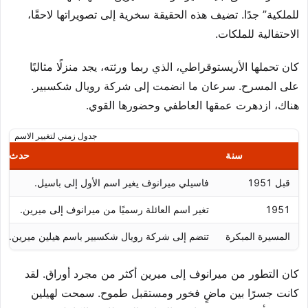
للملكية” جدًا. تضيف هذه الحقيقة سخرية إلى تصويراتها لاحقًا،
الاحتفالية للملكات.
كان تحملها الأريستوقراطي، الذي ربما ورثته، يجد منزلًا مثاليًا
على المسرح. سرعان ما انضمت إلى شركة رويال شكسبير.
هناك، ازدهرت عمقها العاطفي وحضورها القوي.
جدول زمني لتغيير الاسم
سنة
حدث
قبل 1951
فاسيلي ميرانوف يغير اسم الأول إلى باسيل.
1951
تغير اسم العائلة رسميًا من ميرانوف إلى ميرين.
المسيرة المبكرة
تنضم إلى شركة رويال شكسبير باسم هيلين ميرين.
كان التطور من ميرانوف إلى ميرين أكثر من مجرد أوراق. لقد
كانت جسرًا بين ماضٍ فخور ومستقبل طموح. سمحت لهيلين