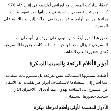
لاحقًا، شاركت المسرح مع لورانس أوليفييه في إنتاج عام 1976.
كانت هذه تجربة فصول دراسية في حد ذاتها. بعد عقود، فازت
بجائزة لورانس أوليفييه عن دورها في الملكة إليزابيث الثانية على
المسرح.
حقق هذا الدور أيضًا جائزة توني على برودواي. أثبت أن إتقانها
المسرحي لا يزال مفعمًا بالحياة. دائمًا ما كانت جذورها المسرحية
تُغذي حضورها على الشاشة.
أدوار الأفلام الرائجة والسينما المبكرة
أُطلقت مسيرتها السينمائية ليس بفرقعة بل بمشروعات متقدمة،
مما أشار إلى استعدادها لاستكشاف أدوار غير تقليدية. بدأ الانتقال
من المسرح إلى الشاشة بهدوء، مما أدى إلى الاختراق الذي
سيحدد حضورها السينمائي.
الأدوار المعتمدة الأولى وأفلام لمرحلة مبكرة