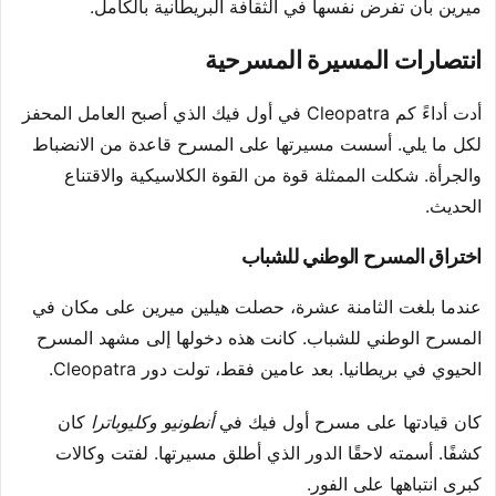
ميرين بأن تفرض نفسها في الثقافة البريطانية بالكامل.
انتصارات المسيرة المسرحية
أدت أداءً كم Cleopatra في أول فيك الذي أصبح العامل المحفز
لكل ما يلي. أسست مسيرتها على المسرح قاعدة من الانضباط
والجرأة. شكلت الممثلة قوة من القوة الكلاسيكية والاقتناع
الحديث.
اختراق المسرح الوطني للشباب
عندما بلغت الثامنة عشرة، حصلت هيلين ميرين على مكان في
المسرح الوطني للشباب. كانت هذه دخولها إلى مشهد المسرح
الحيوي في بريطانيا. بعد عامين فقط، تولت دور Cleopatra.
كان قيادتها على مسرح أول فيك في
أنطونيو وكليوباترا
كان
كشفًا. أسمته لاحقًا الدور الذي أطلق مسيرتها. لفتت وكالات
كبرى انتباهها على الفور.