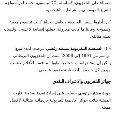
للنساء على التلفزيون. كسلسلة DCI تينسون، تجسد امرأة تواجه
التمييز المؤسسي والشياطين الشخصية.
كان أداؤها يشعر بالعاطفة وبكامل الحياة. كانت تينسون معيبة
وطموحة وغالبًا ما كانت معزولة. جعلتها إنسانية لا تنسى، وليست
بطلة متألقة.
The
السلسلة التلفزيونية
مشتبه رئيسي
عرضت لمدة سبع
مواسم من 1991 إلى 2006. أثبتت أن التلفزيون البريطاني
يمكن أن ينتج دراسات شخصية طويلة منافسة للأفلام. دعمت
ميرين كل حلقة بسلطة ثابتة وعمق عاطفي.
جوائز التلفزيون والاعتراف النقدي
جودة
مشتبه رئيسي
حصلت على إشادة نقدية ضخمة. فازت
الممثلة بثلاث جوائز أكاديمية تلفزيونية بريطانية متتالية لأفضل
ممثلة.