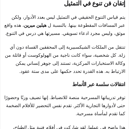
إتقان فن تنوع في التمثيل
يتم قياس التنوع الحقيقي في التمثيل ليس بعدد الأدوار، ولكن
عبر المسافات المقطوعة بينها. بالنسبة ل
هيلين ميرين
، هذه واقع
موثق، وليس مجرد ادعاء تسويقي. مسيرتها هي درس في التنوع.
تنتقل من الملكات الشيكسبيرية إلى المحققين القساة دون أي
زلة. كل شخصية، سواء كانت ناجية من الهولوكوست أو قاتلة من
وكالة الاستخبارات المركزية، تستند إلى جوهر إنساني يمكن
الارتباط به. هذه القدرة تحدد حكمها على مدى ستة عقود.
انتقالات سلسة عبر الأنماط
توفر تدريباتها المسرحية منصة للانضباط. إنها تضيف وزنًا وحضورًا
حتى لأدوارها التجارية الأكثر. تقدم نفس التحضير للأفلام الضخمة
كما تقدم لمأساة مسرحية.
هذا واضح في عملها. لقد شاركت في أفلام فنية مثل
الطباخ،