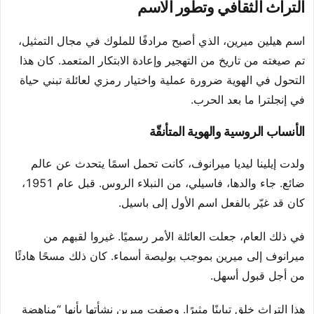
التراث الثقافي وتطور الاسم
اسم هيلين ميرين، الذي أصبح مرادفًا للملوك في مجال التمثيل،
تم صيغته من تاريخ من التهجير وإعادة الابتكار المتعمد. كان هذا
التحول في الهوية ضرورة عملية واختيار رمزي لعائلة تبني حياة
في إنجلترا ما بعد الحرب.
الأنساب الروسية والهوية المتأنقّة
ولدت إيلينا ليديا ميرانوف، كانت تحمل اسمًا يتحدث عن عالم
ضائع. جاء والدها، فاسيلي، من النبلاء الروس. قبل عام 1951،
كان قد غيّر بالفعل اسم الأول إلى باسيل.
في ذلك العام، جعلت العائلة الأمر رسميًا. غيروا لقبهم من
ميرانوف إلى ميرين بموجب بوليصة أسماء. كان ذلك مسحًا هادئًا
من أجل قبول أسهل.
هذا التراث خلق تباينًا مثيرًا. وصفت ميرين نشأتها بأنها “مناهضة