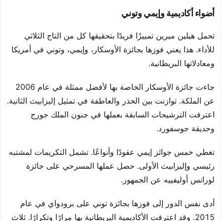
أضواء أكاديمية وإيمي وتوني
تحمل هيلين ميرين تمييزًا فريدًا بتحقيقها كل من التاج الثلاثي
للأداء. هذا يعني فوزها بجائزة الأوسكار، وإيمي، وتوني في أمريكا
ومعادلاتها البريطانية.
جاءت جائزة الأوسكار الخاصة بها لأفضل ممثلة في عام 2006
عن الملكة. توازنت بين الحذر والعاطفة في تمثيل إليزابيث الثانية.
اعترفت الترشيحات السابقة بعملها في جنون الملك جورج
وحديقة جوسفورد.
تغطي خمس جوائز إيمي عقودًا وأنواعًا. تشمل التكريمات لمشتبه
رئيسي وإليزابيث الأولى. حصل عملها المسرحي على جائزة
لورانس أوليفييه عن الجمهور.
أدى نفس الدور إلى فوزها بجائزة توني على برودواي في عام
2015. وقد اعترفت الأكاديمية البريطانية بها مرارًا وتكرارًا. ثلاث