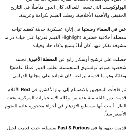
الهولوكوست التي تسعى للعدالة. كان الدور متأصلًا في التاريخ
الحقيقي والأهمية الأخلاقية. ربطت الفيلم بكرامة وعزيمة.
عين في السماء
وضعتها في إثارة عسكرية حديثة كعقيد تواجه
معضلة أخلاقية خطيرة. Highlight الفيلم قدرتها على قيادة دراما
مشوقة تفكر فيها. كان أداءً يتمتع بذكاء حاد وقيادة.
حصلت على ترشيح أوسكار رابع عن
المحطة الأخيرة
, تجسد
شخصية صوفيا تولستوي المتحمسة. تطلب الدور عمقًا عاطفيًا
وتقلبًا، وهو ما قدمته ببراعة. كان شهادة على مجالها الدرامي.
ثم فاجأت المعجبين بالانضمام إلى نوع الأكشن. في
Red
الأفلام،
قدمت دور قاتلة متقاعدة من وكالة الاستخبارات المركزية بخفة
الظل. أثبتت أنها تستطيع الازدهار في أجزاء محجوزة عادة للنجوم
الأصغر سناً.
قدمت ظهورها في
Fast & Furious
سلسلة، حيث قدمت لجيل