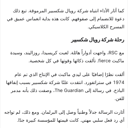
كما أثار الأداء انتباه شركة رويال شكسبير المرموقة. تبع ذلك
دعوة للانضمام إلى صفوفهم. كانت هذه بداية انغماس عميق في
المسرح الكلاسيكي.
رحلة شركة رويال شكسبير
مع RSC، واجهت أدواراً هائلة. لعبت كريسيدا، روزاليند، وسيدة
ماكبث fierce. تألقت ذكائها وقوتها في كل شخصية.
ألقت نظرًا إضافيًا على ليدي ماكبث في الإنتاج الذي تم عام
1974 في ستراتفورد. انتقدت علنًا شركة شكسبير بسبب إنفاقها
الباذخ. في رسالة إلى The Guardian، وصفت ذلك بأنه مدمر
للفن.
أثارت الرسالة جدلاً وطنياً وصل إلى البرلمان. ومع ذلك، لم تواجه
أي رد فعل سلبي مهني. كانت قيمتها للمؤسسة كبيرة جدًا.