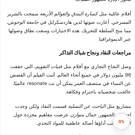
أفلام عائلية مثل
كسارة البندق والعوالم الأربعة
سمحت بالشرير
المسرحي. أعارت صوتها لدين هاردسكرابل في
جامعة الوحوش
،
مما منح السلطة للتحريك. هذه الاختيارات وسعت نطاق وصولها
عبر الديموغرافيا.
مراجعات النقاد ونجاح شباك التذاكر
وصل النجاح التجاري مع أفلام مثل
فتيات التقويم
، التي حققت
96 مليون دولار في جميع أنحاء العالم. أثبت الفيلم أن القصص
عن النساء في منتصف العمر يمكن أن تت resonate عالميًا.
عالجت شخصياته باحترام وفكاهة.
مشاريع مثل
الباحث عن التسلية
قسمت النقاد ولكن وجدت
احتضان الجمهور.
جمال متوازن
عرضت مفاهيم مجردة حول
0%
الحزن. جلب أداؤها أصالة عاطفية للمواد التحدي.