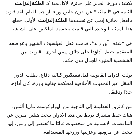
يكشف دورها الحائز على جائزة الأكاديمية كـ
الملكة إليزابيث
الثانية في *الملكة* عن حزن خاص وراء الواجب العام. لقد فازت
بالفعل بجائزة إيمي عن تجسيدها
الملكة إليزابيث
الأولى. جعلها
هذا الممثلة الوحيدة التي قامت بتجسيد الملكتين على الشاشة.
في *شغف آين راند*، قدمت عقل الفيلسوف الشهير وعواطفه
المعقدة. حصل أداؤها على جائزة إيمي أخرى. اقتربت من
الشخصية المثيرة للجدل دون حكم.
تولت الدراما القانونية
فيل سبيكتور
كنائبة دفاع، تطلب الدور
التنقل عبر التحديات الأخلاقية لمحكمة جنائية بارزة. كان أداؤها
حادًا ودقيقًا.
من كاترين العظيمة إلى الناجية من الهولوكوست ماريا ألتمن،
هناك خيط مشترك يربط بين هذه الأدوار. تبحث هيلين ميرين عن
التناقضات الإنسانية في شخصيات غالبًا ما تُختصر إلى رموز. إنها
تبحث عن مرونتها وعزلتها وروحها المستدامة.