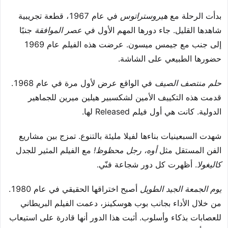
بدأت الرحلة مع
هيروستراتوس
في عام 1967، قطعة تجريبية
شاهدها القليل. جاء دورها المهم الأول في
عصر الموافقة
جنبًا
إلى جنب مع جيمس ميسون. عرضت هذه الفيلم عام 1969
حضورها الطبيعي على الشاشة.
حلم منتصف الصيف
في الواقع عرض لأول مرة في عام 1968.
قدمت هذه التكييف الأمين لشكسبير هيلين ميرين للجماهير
الدولية. كانت هي أول فيلم Released لها.
شهدت السبعينيات بناءها لفيلا مليئة بالتنوع. تمزج بين مشاريع
الفن المستقل مثل
أوه، رجل محظوظ!
مع الفيلم المثير للجدل
كاليغولا
. أظهرت كل دور شجاعة فنّي.
يوم الجمعة الجيد الطويل
أصبح اختراقها الحقيقي في عام 1980.
من خلال الأداء بجانب بوب هوسكينز، دعمت الفيلم البريطاني
للعصابات بذكاء وأسلوب. أثبت هذا الدور أنها قادرة على استيعاب