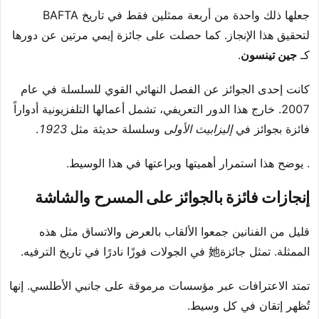
جعلها ذلك واحدة من أربعة ممثلين فقط في تاريخ BAFTA
لتحقيق هذا الإنجاز. كما حصلت على جائزة إيمي مرتين عن دورها
كـ
جين تينسون
.
كانت إحدى الجوائز عن الفصل النهائي القوي للسلسلة في عام
2007. خارج هذا الدور التعريفي، تشمل أعمالها التلفزيونية أدواراً
فائزة بجوائز في
إليزابيث الأولى
وسلسلة حديثة مثل
1923
.
. يوضح هذا استمرار أهميتها وبراعتها في هذا الوسيط.
إنجازات فائزة بالجوائز على المسرح والشاشة
قليل من الفنانين جمعوا الألقاب بالعرض والاتساق مثل هذه
الممثلة. تمثل جائزة她 في الجولات فوزًا نادرًا في تاريخ الترفيه.
تمتد الاعترافات عبر مؤسسات مرموقة على جانبي الأطلسي. إنها
تُظهر إتقان في كل وسيط.