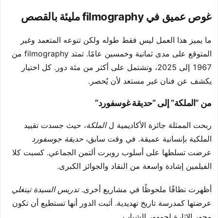
غوص عميق في filmography مليئة بالقصص
ما يميز هذا العمل ليس فقط طوله ولكن تنوعه المتعمد وغير
المتوقع على مدى ثمانية وخمسين عامًا. تمتد filmography من
1967 إلى 2025، وتشتمل على أكثر من مئة دور. كل اختيار
يكشف عن فنان غير مستعد لأن يُحصر.
من “الملكة” إلى “حديقة غوسفورد”
ربحت الممثلة جائزة الأكاديمية ل
الملكة
، حيث جسدت تقييد
الملكية بإنسانية عميقة. في وقت سابق،
حديقة جوسفورد
عرضت تسلطها على أسلوب روبرت ألتمن الجماعي. كسبت كلا
الفيلمين إشادة واسعة من النقاد والجوائز الكبرى.
أظهرت نطاقًا ملحوظًا في مشاريع أخرى.
تدريس السيدة تينغلي
عرضتها كمدرسة تاريخ تهديدية. أثبت الدور أنها تستطيع أن تكون
محور الإثارة لجمهور الشباب.