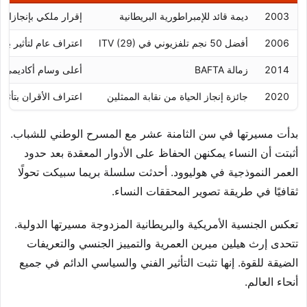
2003
ديمة قائد للإمبراطورية البريطانية
إقرار ملكي بإنجازات 
2006
أفضل 50 نجم تلفزيوني في ITV (29)
اعتراف عام لتأثير بر
2014
زمالة BAFTA
أعلى وسام أكاديمي ب
2020
جائزة إنجاز الحياة من نقابة الممثلين
اعتراف الأقران بتأثير 
بدأت مسيرتها في سن الثامنة عشر مع المسرح الوطني للشباب.
أثبتت أن النساء يمكنهن الحفاظ على الأدوار المعقدة بعد حدود
العمر النموذجية في هوليوود. أحدثت سلسلة بريما سبيكت تحولًا
ثقافيًا في طريقة تصوير المحققات النساء.
تعكس الجنسية الأمريكية والبريطانية المزدوجة مسيرتها الدولية.
تتحدى إرث هيلين ميرين العمرية والتمييز الجنسي والتعريفات
الضيقة للقوة. إنها تثبت التأثير الفني والسياسي الدائم في جميع
أنحاء العالم.