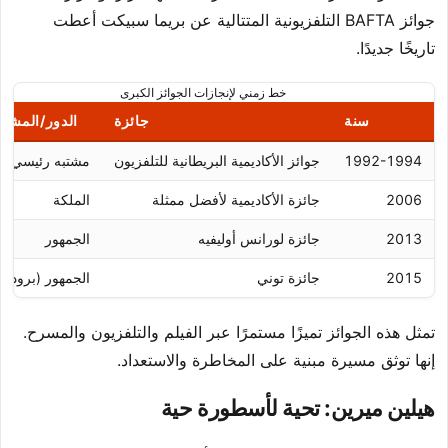
جوائز BAFTA التلفزيونية المتتالية عن بريما سبيكت أعطت
تاريخًا جديدًا.
خط زمني لإنجازات الجوائز الكبرى
سنة
جائزة
الدور/المشر
1992-1994
جوائز الأكاديمية البريطانية للتلفزيون
مشتبه رئيسي
2006
جائزة الأكاديمية لأفضل ممثلة
الملكة
2013
جائزة لورانس أوليفيه
الجمهور
2015
جائزة توني
الجمهور (برودوا
تمثل هذه الجوائز تميزًا مستمرًا عبر الفيلم والتلفزيون والمسرح.
إنها توثق مسيرة مبنية على المخاطرة والاستعداد.
هيلين ميرين: تحية لأسطورة حية