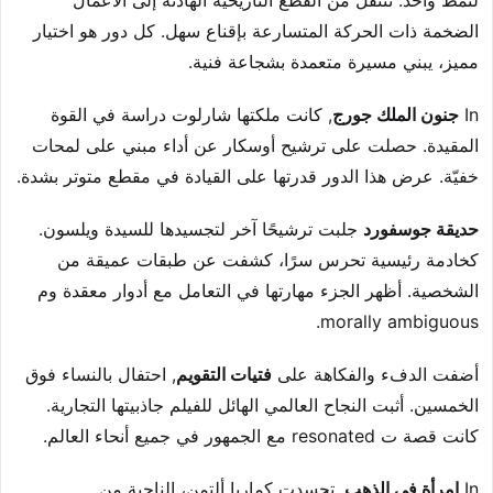
لنمط واحد. تنتقل من القطع التاريخية الهادئة إلى الأعمال
الضخمة ذات الحركة المتسارعة بإقناع سهل. كل دور هو اختيار
مميز، يبني مسيرة متعمدة بشجاعة فنية.
In
جنون الملك جورج
, كانت ملكتها شارلوت دراسة في القوة
المقيدة. حصلت على ترشيح أوسكار عن أداء مبني على لمحات
خفيّة. عرض هذا الدور قدرتها على القيادة في مقطع متوتر بشدة.
حديقة جوسفورد
جلبت ترشيحًا آخر لتجسيدها للسيدة ويلسون.
كخادمة رئيسية تحرس سرًا، كشفت عن طبقات عميقة من
الشخصية. أظهر الجزء مهارتها في التعامل مع أدوار معقدة وم
morally ambiguous.
أضفت الدفء والفكاهة على
فتيات التقويم
, احتفال بالنساء فوق
الخمسين. أثبت النجاح العالمي الهائل للفيلم جاذبيتها التجارية.
كانت قصة ت resonated مع الجمهور في جميع أنحاء العالم.
In
امرأة في الذهب
, تجسدت كماريا ألتمن، الناجية من