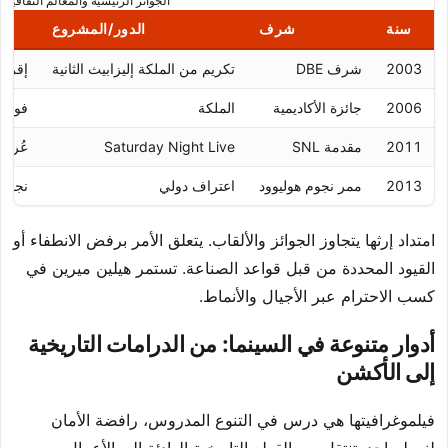
الجوائز الرئيسية والمعالم الثقافية
سنة
شرف
الدور/المشروع
2003
شرف DBE
تكريم من الملكة إليزابيث الثانية
إقرار
2006
جائزة الأكاديمية
الملكة
فوز أ
2011
مقدمة SNL
Saturday Night Live
عُرضت
2013
ممر نجوم هوليوود
اعتراف دولي
نجمة 
امتداد إرثها يتجاوز الجوائز والألقاب. يتعلق الأمر برفض الانطفاء أو
القيود المحددة من قبل قواعد الصناعة. تستمر هيلين ميرين في
كسب الاحترام عبر الأجيال والأنماط.
أدوار متنوعة في السينما: من الدرامات التاريخية
إلى الأكشن
فيلموغرافيتها هي درس في التنوع المدروس، رافضة الأمان