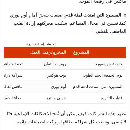
ماكلين في رقصة الموت.
In
المسيرة التي امتدت لمئة قدم
, صنعت سحرًا أمام أوم بوري
كمنافسين في مجال المطاعم. شكلت معركتهم إرادة القلب
العاطفي للفيلم.
تعاونات إبداعية بارزة
المشروع
المخرج/زميل العمل
حديقة جوسفورد
روبرت ألتمان
تحفة جماعية ا
يوم الجمعة الجيد الطويل
بوب هوكيتز
شراكة درامية
المسيرة التي امتدت لمئة قدم
أوم بوري
تنافس ثقافي ط
فتيات التقويم
جولي والترز
صداقة حقيقية
تظهر هذه الشراكات كيف يمكن أن تُنتج الاحتكاكات الإبداعية فنًا
لا يُنسى. وسعت كل شراكة نطاقها وتركت انطباعات دائمة.