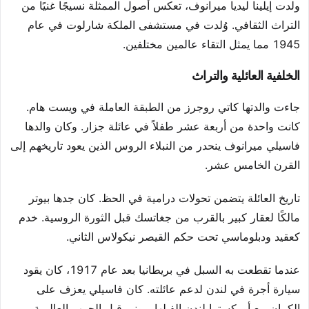
ولدت إيلينا ليديا ميرانوف، تعكس أصول الممثلة نسيجًا غنيًا من
التراث الثقافي. وُلدت في مستشفى الملكة شارلوت في عام
1945 مما يمثل التقاء عالمين مختلفين.
الخلفية العائلية والتراث
جاءت والدتها كاتي روجرز من الطبقة العاملة في ويست هام.
كانت واحدة من أربعة عشر طفلاً في عائلة جزار. وكان والدها
فاسيلي ميرانوف ينحدر من النبلاء الروس الذين يعود تاريخهم إلى
القرن الخامس عشر.
تاريخ العائلة يتضمن تحولات درامية في الحظ. كان جدها بيوتر
مالكًا لعقار كبير بالقرب من جغاتسك قبل الثورة الروسية. خدم
كعقيد ودبلوماسي تحت حكم القيصر نيكولاس الثاني.
عندما تقطعت به السبل في بريطانيا بعد عام 1917، كان يقود
سيارة أجرة في لندن لدعم عائلته. كان فاسيلي يعزف على
الكمان مع أوركسترا لندن الفيلهارموني قبل الحرب العالمية