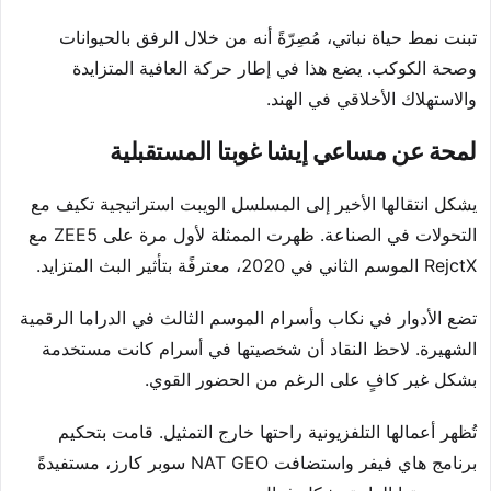
تبنت نمط حياة نباتي، مُصِرّةً أنه من خلال الرفق بالحيوانات
وصحة الكوكب. يضع هذا في إطار حركة العافية المتزايدة
والاستهلاك الأخلاقي في الهند.
لمحة عن مساعي إيشا غوبتا المستقبلية
يشكل انتقالها الأخير إلى المسلسل الويبت استراتيجية تكيف مع
التحولات في الصناعة. ظهرت الممثلة لأول مرة على ZEE5 مع
RejctX الموسم الثاني في 2020، معترفًة بتأثير البث المتزايد.
تضع الأدوار في نكاب وأسرام الموسم الثالث في الدراما الرقمية
الشهيرة. لاحظ النقاد أن شخصيتها في أسرام كانت مستخدمة
بشكل غير كافٍ على الرغم من الحضور القوي.
تُظهر أعمالها التلفزيونية راحتها خارج التمثيل. قامت بتحكيم
برنامج هاي فيفر واستضافت NAT GEO سوبر كارز، مستفيدةً