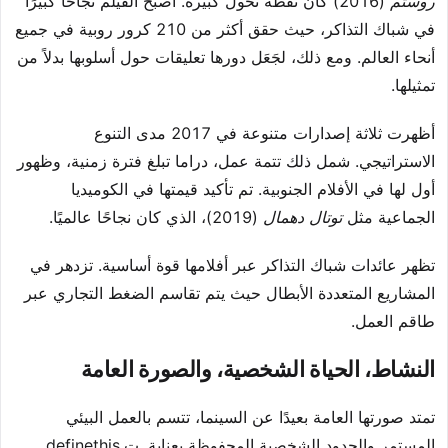
روستم
(2016) كان نقطة تحول كبيرة. أصبح الفيلم نجاحًا كبيرًا
في شباك التذاكر، حيث حقق أكثر من 210 كرور روبية في جميع
أنحاء العالم. ومع ذلك، لجَعَل دورها تعليقات حول أسلوبها بدلاً من
تمثيلها.
أظهرت ثلاثة إصدارات متنوعة في 2017 مدى التنوع
الاستراتيجي. شمل ذلك تتمة عمل، دراما تبلغ فترة زمنية، وظهور
أول لها في الأفلام الجنوبية. تم تأكيد قيمتها في الكوميديا
الجماعية مثل
توتال دهمال
(2019)، الذي كان نجاحًا عالميًا.
تظهر عائدات شباك التذاكر عبر أفلامها قوة أساسية. تزدهر في
المشاريع المتعددة الأبطال حيث يتم تقاسم الضغط التجاري عبر
طاقم العمل.
النشاط، الحياة الشخصية، والصورة العامة
تمتد صورتها العامة بعيدًا عن السينما، تتسم بالعمل البيئي
المستمر والحدود الشخصية المحفوظة بعناية. ت.definethis