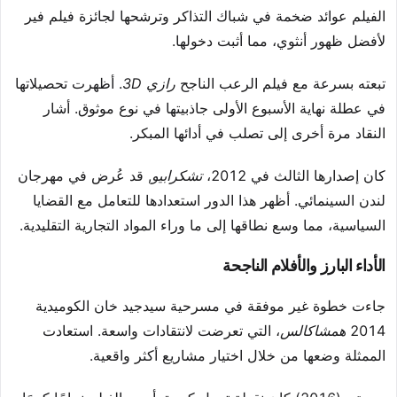
الفيلم عوائد ضخمة في شباك التذاكر وترشحها لجائزة فيلم فير
لأفضل ظهور أنثوي، مما أثبت دخولها.
تبعته بسرعة مع فيلم الرعب الناجح
رازي 3D
. أظهرت تحصيلاتها
في عطلة نهاية الأسبوع الأولى جاذبيتها في نوع موثوق. أشار
النقاد مرة أخرى إلى تصلب في أدائها المبكر.
كان إصدارها الثالث في 2012،
تشكرابيو
, قد عُرض في مهرجان
لندن السينمائي. أظهر هذا الدور استعدادها للتعامل مع القضايا
السياسية، مما وسع نطاقها إلى ما وراء المواد التجارية التقليدية.
الأداء البارز والأفلام الناجحة
جاءت خطوة غير موفقة في مسرحية سيدجيد خان الكوميدية
2014
همشاكالس
، التي تعرضت لانتقادات واسعة. استعادت
الممثلة وضعها من خلال اختيار مشاريع أكثر واقعية.