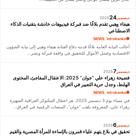
24
ديسمبر
2025
هيفاء وهبي تقدم بلاغًا ضد فبركة فيديوهات خادشة بتقنيات الذكاء
الاصطناعي
NEWS
introbanka
أحالت النيابة العامة بلاغًا قدمه دفاع الفنانة هيفاء وهبي إلى نيابة الشؤون
الاقتصادية وغسل الأموال للتحقيق في واقعة فبركة ونشر…
7
ديسمبر
2025
فضيحة زهراء علي “جوان” 2025: الاعتقال المفاجئ، المحتوى
الهابط، وجدل حرية التعبير في العراق
NEWS
introbanka
في مساء يوم 3 ديسمبر 2025، هز اعتقال التيكتوكر العراقية الشهيرة
زهراء علي، المعروفة بلقب “جوان”، المنصات الرقمية في العراق…
6
ديسمبر
2025
تحقيق في بلاغ يتهم علياء قمرون بالإساءة للمرأة المصرية والقيم