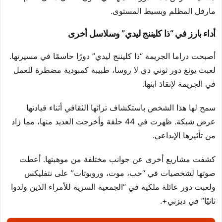
مارفل المظلم وبسيط المستوى.
أداء بارز في “ذا كليننج ليدي” وسلاسل أخرى
أصبحت دراما الجريمة “ذا كليننج ليدي” دورًا حاسمًا في مسيرتها.
لعبت يونغ دور ثوني دي لا روسا، طبيبة كمبودية مضطرة للعمل
في الجريمة لإنقاذ ابنها.
سمح لها هذا الشخص باستكشاف تراثها الثقافي أثناء قيادتها
عرض شبكة. ظهرت في 44 حلقة وأخرجت العديد منها، مما زاد
من تأثيرها الإبداعي.
كشفت مشاريع أخرى عن جوانب مختلفة من موهبتها. أعطت
صوتها لشخصيات في “حب، موت، وروبوتات” على نتفليكس
ولعبت دور عائلة ملكية في “الجمعية السرية للأمراء الذين ولدوا
ثانيًا” في ديزني+.