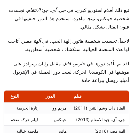
تبع ذلك أفلام استوديو كبرى. في
جي. آي. جو: الانتقام
، تجسدت
شخصية جينكس، نينجا ماهرة. استخدم هذا الدور خلفيتها في
فنون القتال بشكل مثالي.
لاحقاً، تجسدت شخصية هاثور، إلهة الحب، في
آلهة مصر
. أتاحت
لها هذه الملحمة الخيالية استكشاف شخصية أسطورية.
لقد تم تأكيد دورها في
حارس قاتل
مقابل رايان رينولدز على
موهبتها في الكوميديا الحركة. لعبت دور العميلة في الإنتربول
أميليا روسل ببراعة حادة.
فيلم
الدور
النوع
ال
الفتاة ذات وشم التنين (2011)
مريم وو
إثارة الجريمة
ال
جي. آي. جو: الانتقام (2013)
جينكس
فيلم حركة ضخم
الب
آلهة مصر (2016)
هاثور
ملحمة خيالية
ال