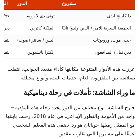
مشروع
الدور
المن
ذا كليننج ليدي
ثوني دي لا روسا
Fox
الجمعية السرية للأمراء الذين ولدوا ثانيًا
الملكة كاثرين
ديزني
حب، موت، وروبوتات
أليس / شانتر (صوت)
نتفلي
ديردفيل / المدافعون
إلكترا ناتشيوس
نتفلي
عززت هذه الأدوار المتنوعة مكانتها كأداء متعدد الجوانب. انتقلت
بسلاسة بين التلفزيون العام، خدمات البث، وأنواع مختلفة.
ما وراء الشاشة: تأملات في رحلة ديناميكية
خارج الشاشة، نوع مختلف من الدور يحدد رحلة هذه المؤدية –
واحد من الأمومة والتطور الإبداعي. في عام 2018، رحبت بابنتها
مع الممثل زميلها جوناثان هوارد. تضفي هذه المعلم الشخصي
عمقًا على مسيرتها التي تقارب عقدين.