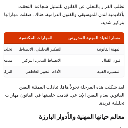
تطلب القرار بالتخلي عن القانون للتمثيل شجاعة. التحقت
بأكاديمية لندن للموسيقى والفنون الدرامية. هناك، صقلت مهاراتها
بتركيز شديد.
مسار الحياة المهنية المدروس
المهارات المكتسبة
المهنة القانونية
التفكير التحليلي، الانضباط
تخلت عنه
فنون القتال
الانضباط البدني، التركيز
مدمجة ضم
المسيرة الفنية
الأداء، التعبير العاطفي
التركيز 
لقد شكلت هذه المرحلة تحولاً هامًا. تبادلت الممثلة اليقين
القانوني بعدم اليقين الإبداعي. قدمت خلفيتها في القانون مهارات
تحليلية فريدة.
معالم حياتها المهنية والأدوار البارزة