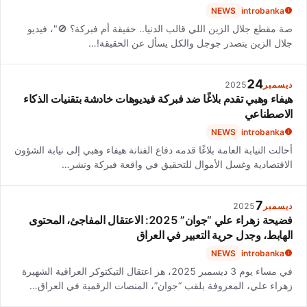
NEWS
introbanka
صة مقطع جلال الزين اللي قالب الدنيا.. حقيقة أم فبركة؟ 🚫"، فيديو
جلال الزين يتصدر جوجل والكل يسأل عن الحقيقة!…
24
ديسمبر
2025
هيفاء وهبي تقدم بلاغًا ضد فبركة فيديوهات خادشة بتقنيات الذكاء
الاصطناعي
NEWS
introbanka
أحالت النيابة العامة بلاغًا قدمه دفاع الفنانة هيفاء وهبي إلى نيابة الشؤون
الاقتصادية وغسل الأموال للتحقيق في واقعة فبركة ونشر…
7
ديسمبر
2025
فضيحة زهراء علي “جوان” 2025: الاعتقال المفاجئ، المحتوى
الهابط، وجدل حرية التعبير في العراق
NEWS
introbanka
في مساء يوم 3 ديسمبر 2025، هز اعتقال التيكتوكر العراقية الشهيرة
زهراء علي، المعروفة بلقب “جوان”، المنصات الرقمية في العراق…