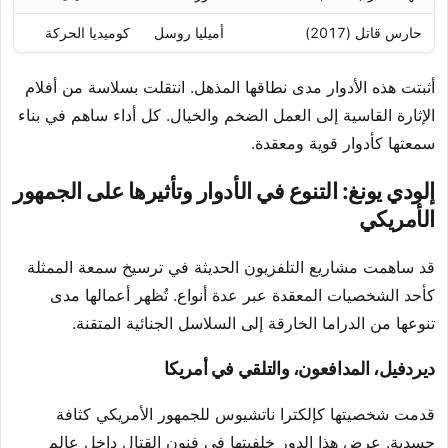
حارس قاتل (2017)
أميليا روسل
كوميديا الحركة
ال
أثبتت هذه الأدوار مدى نطاقها المذهل. انتقلت بسلاسة من أفلام
الإثارة القاسية إلى العمل الضخم والخيال. كل أداء ساهم في بناء
سمعتها كأدوار قوية ومعقدة.
إلودي يونغ: التنوع في الأدوار وتأثيرها على الجمهور
الأمريكي
قد ساهمت مشاريع التلفزيون الحديثة في ترسيخ سمعة الممثلة
كأحد الشخصيات المعقدة عبر عدة أنواع. تُظهر أعمالها مدى
تنوعها من الدراما الخارقة إلى السلاسل الجنائية المتقنة.
ديردفيل، المدافعون، والتلقي في أمريكا
قدمت شخصيتها كإلكترا ناتشيوس للجمهور الأمريكي كثافة
جسدية. عرض هذا الدور خلفيتها في فنون القتال داخل عالم