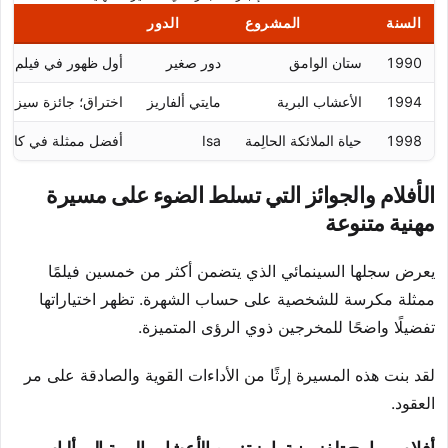
السنة
المشروع
الدور
1990
ستان الوامق
دور صغير
أول ظهور في فيلم
1994
الأعشاب البرية
مايتي ألفاريز
اختراق؛ جائزة سيزار (1995
1998
حياة الملائكة الحالِمة
Isa
أفضل ممثلة في كان؛ 
الأفلام والجوائز التي تسلط الضوء على مسيرة
مهنية متنوعة
يعرض سجلها السينمائي الذي يتضمن أكثر من خمسين فيلمًا
ممثلة مكرسة للشخصية على حساب الشهرة. تظهر اختياراتها
تفضيلًا واضحًا للمخرجين ذوي الرؤى المتميزة.
لقد بنت هذه المسيرة إرثًا من الأداءات القوية والصادقة على مر
العقود.