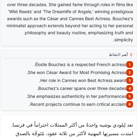
over three decades. She gained fame through roles in films like
'Wild Reeds' and 'The Dreamlife of Angels,' winning prestigious
awards such as the César and Cannes Best Actress. Bouchez's
minimalist approach extends beyond her acting to her personal
philosophy and beauty routine, emphasizing truth and
simplicity.
أهم النقاط
Élodie Bouchez is a respected French actress.
She won César Award for Most Promising Actress.
Her role in Cannes won Best Actress award.
Bouchez's career spans over three decades.
She emphasizes authenticity in her performances.
Recent projects continue to earn critical acclaim.
تعد إيلودي بوشيه واحدةً من أكثر الممثلات احتراماً في فرنسا.
امتدت مسيرتها المهنية لأكثر من ثلاثة عقود، مُتَوجَّة بالصدق