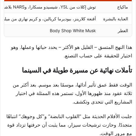
ماكياج
توش إكلات من YSL، شيسيدو مسكارا، وNARS بلاشر بلون “أورغازم”
العناية بالبشرة
أقنعة كلارينز، بيوديرما كريالين، و كريم نهاري من ميلفيتا
العطر
Body Shop White Musk
هذا النهج المتسق – القليل هو الأكثر – يحدد حياتها وعملها. وهو
اختيار للحقيقة على حساب التصنع.
تأملات نهائية عن مسيرة طويلة في السينما
الوقت فقط عمق تأثير أدائها، موسمًا بعد موسم. بعد أكثر من
ثلاثة عقود منذ ظهورها الأول، تستمر هذه الممثلة في اختيار
المشاريع التي تتحدى وتكشف.
جلبت الأفلام الحديثة مثل “القلوب النابضة” و”كل وجوهك” انتباهًا
متجددًا. وحازت ترشيحات سيزار، مما يثبت أن حرفتها تزداد قوة
مع مرور الوقت.