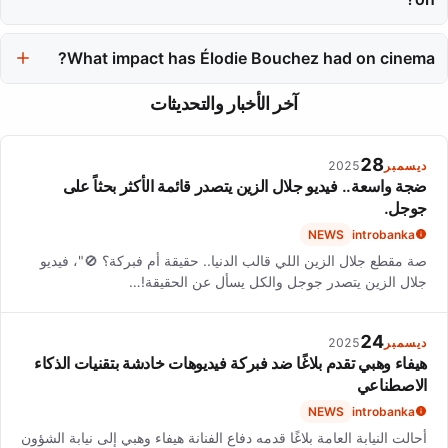
Recent projects include films like 'Beating Hearts' and 'All Your
Faces', which earned her César nominations and renewed
What impact has Élodie Bouchez had on cinema?
attention for her performances.
Élodie Bouchez has built a legacy of powerful and authentic
آخر الأخبار والتحديثات
performances, choosing roles that challenge her and resonate
with audiences, solidifying her unique place in cinema history.
28
ديسمبر
2025
ضجة واسعة.. فيديو جلال الزين يتصدر قائمة الأكثر بحثاً على
جوجل.
NEWS
introbanka
صة مقطع جلال الزين اللي قالب الدنيا.. حقيقة أم فبركة؟ 🚫"، فيديو
جلال الزين يتصدر جوجل والكل يسأل عن الحقيقة!…
24
ديسمبر
2025
هيفاء وهبي تقدم بلاغًا ضد فبركة فيديوهات خادشة بتقنيات الذكاء
الاصطناعي
NEWS
introbanka
أحالت النيابة العامة بلاغًا قدمه دفاع الفنانة هيفاء وهبي إلى نيابة الشؤون