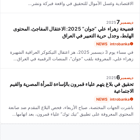
الاقتصادية وغسل الأموال للتحقيق في واقعة فبركة ونشر…
7
ديسمبر
2025
فضيحة زهراء علي “جوان” 2025: الاعتقال المفاجئ، المحتوى
الهابط، وجدل حرية التعبير في العراق
NEWS
introbanka
في مساء يوم 3 ديسمبر 2025، هز اعتقال التيكتوكر العراقية الشهيرة
زهراء علي، المعروفة بلقب “جوان”، المنصات الرقمية في العراق…
6
ديسمبر
2025
تحقيق في بلاغ يتهم علياء قمرون بالإساءة للمرأة المصرية والقيم
الاجتماعية
NEWS
introbanka
باشرت الجهات المختصة، صباح الأربعاء، فحص البلاغ المقدم ضد صانعة
المحتوى المعروفة على تطبيق “تيك توك” علياء قمرون، بعد اتهامها…