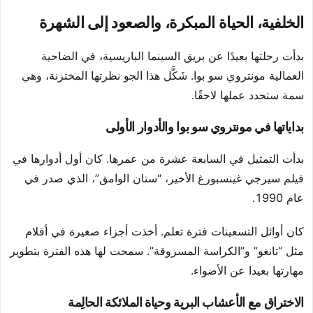
الخلفية، الحياة المبكرة، والصعود إلى الشهرة
بدأت رحلتها بعيدًا عن بريق السينما الباريسية، في الضاحية
العمالية مونتروي سو بوا. شَكَّل هذا الجو نظرتها المختزنة، وهي
سمة ستحدد عملها لاحقًا.
بداياتها في مونتروي سو بوا والأدوار الأولى
بدأت التمثيل في السابعة عشرة من عمرها. كان أول أدوارها في
فيلم سيرجي غينسبورغ الأخير، “ستان الوامق”، الذي صدر في
عام 1990.
كان أوائل التسعينات فترة تعلم. أخذت أجزاء صغيرة في أفلام
مثل “تانغو” و”الكراسة المسروقة”. سمحت لها هذه الفترة بتطوير
مهارتها بعيدا عن الأضواء.
الاختراق مع الأعشاب البرية وحياة الملائكة الحالِمة