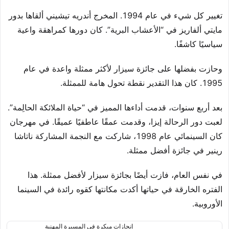
تغيير كل شيء في عام 1994. المخرج أندريه تيشيني ألقاها بدور
مايتي ألفاريز في “الأعشاب البرية”. كان دورها كمراهقة واعية
سياسيًا كاشفًا.
وحازت بفضلها على جائزة سيزار لأكثر ممثلة واعدة في عام
1995. كان هذا التقدير نقطة تحول هامة للممثلة.
بعد أربع سنوات، قدمت أداءها المميز في “حياة الملائكة الحالِمة”.
لعبت دور الرحالة إيزا، وقدمت عمقًا عاطفيًا عميقًا. في مهرجان
كان السينمائي عام 1998، شاركت مع النجمة المشاركة ناتاشا
رينير في جائزة أفضل ممثلة.
في نفس العام، فازت أيضًا بجائزة سيزار لأفضل ممثلة. هذا
الفتره الخارقة في حياتها أكدت مكانتها كقوه رائدة في السينما
الأوروبية.
إنجازات مبكرة في المسيرة المهنية