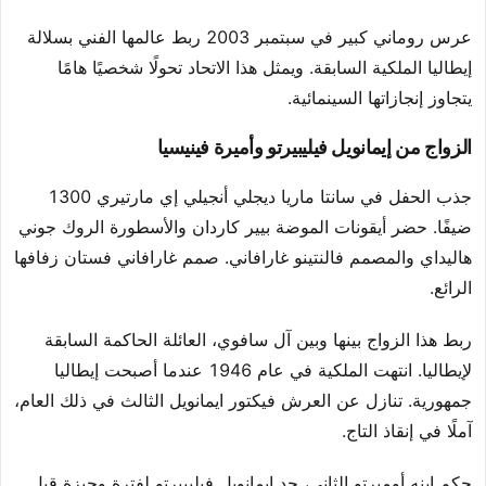
عرس روماني كبير في سبتمبر 2003 ربط عالمها الفني بسلالة
إيطاليا الملكية السابقة. ويمثل هذا الاتحاد تحولًا شخصيًا هامًا
يتجاوز إنجازاتها السينمائية.
الزواج من إيمانويل فيليبيرتو وأميرة فينيسيا
جذب الحفل في سانتا ماريا ديجلي أنجيلي إي مارتيري 1300
ضيفًا. حضر أيقونات الموضة بيير كاردان والأسطورة الروك جوني
هاليداي والمصمم فالنتينو غارافاني. صمم غارافاني فستان زفافها
الرائع.
ربط هذا الزواج بينها وبين آل سافوي، العائلة الحاكمة السابقة
لإيطاليا. انتهت الملكية في عام 1946 عندما أصبحت إيطاليا
جمهورية. تنازل عن العرش فيكتور ايمانويل الثالث في ذلك العام،
آملًا في إنقاذ التاج.
حكم ابنه أومبرتو الثاني، جد إيمانويل فيليبيرتو لفترة وجيزة قبل