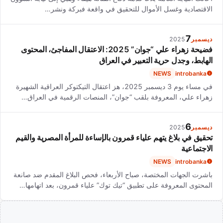
الاقتصادية وغسل الأموال للتحقيق في واقعة فبركة ونشر…
7
ديسمبر
2025
فضيحة زهراء علي “جوان” 2025: الاعتقال المفاجئ، المحتوى
الهابط، وجدل حرية التعبير في العراق
NEWS
introbanka
في مساء يوم 3 ديسمبر 2025، هز اعتقال التيكتوكر العراقية الشهيرة
زهراء علي، المعروفة بلقب “جوان”، المنصات الرقمية في العراق…
6
ديسمبر
2025
تحقيق في بلاغ يتهم علياء قمرون بالإساءة للمرأة المصرية والقيم
الاجتماعية
NEWS
introbanka
باشرت الجهات المختصة، صباح الأربعاء، فحص البلاغ المقدم ضد صانعة
المحتوى المعروفة على تطبيق “تيك توك” علياء قمرون، بعد اتهامها…