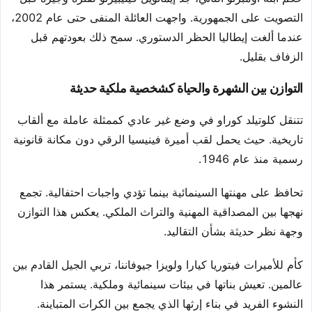
التصويت على الجمهورية. واجهت العائلة المنفى حتى عام 2002،
عندما ألغت إيطاليا الحظر الدستوري. سمح ذلك بعودتهم قبل
الزفاف بقليل.
التوازن بين الشهرة والحياة كشخصية ملكية حديثة
تتنقل كلوتيلد كوراو في وضع غير عادي كممثلة عاملة مع ألقاب
تاريخية. حيث يحمل لقب أميرة فينيسيا الرقي دون مكانة قانونية
رسمية منذ عام 1946.
تحافظ على مهنتها السينمائية بينما تؤدي واجبات احتفالية. تجمع
نهجها بين المصداقية المهنية والتراث الملكي. يعكس هذا التوازن
وجهة نظر حديثة بشأن التقاليد.
كأم للأميرات فيتوريا كيارا ولويزا جيوفاننا، تربي الجيل القادم بين
عالمين. تعيش بناتها في بيئات سينمائية وملكية. يستمر هذا
النشوء الفريد في بناء إرثها الذي يجمع بين الكرات المتباينة.