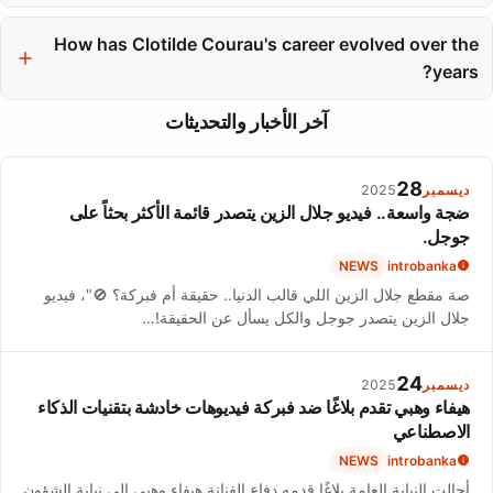
Clotilde Courau's cosmopolitan upbringing, split between France
and Africa, provided her with a broad worldview that shaped
How has Clotilde Courau's career evolved over the
her artistic identity.
years?
Clotilde Courau's career has evolved from her César-winning
آخر الأخبار والتحديثات
debut to diverse recent projects, illustrating her remarkable
staying power and dedication to her craft.
28
ديسمبر
2025
ضجة واسعة.. فيديو جلال الزين يتصدر قائمة الأكثر بحثاً على
جوجل.
NEWS
introbanka
صة مقطع جلال الزين اللي قالب الدنيا.. حقيقة أم فبركة؟ 🚫"، فيديو
جلال الزين يتصدر جوجل والكل يسأل عن الحقيقة!…
24
ديسمبر
2025
هيفاء وهبي تقدم بلاغًا ضد فبركة فيديوهات خادشة بتقنيات الذكاء
الاصطناعي
NEWS
introbanka
أحالت النيابة العامة بلاغًا قدمه دفاع الفنانة هيفاء وهبي إلى نيابة الشؤون