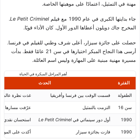
مهنة في التمثيل، اعتمادًا على موهبتها الخاصة.
جاء بدايتها الكبرى في عام 1990 مع فيلم
Le Petit Criminel
.
المخرج جاك دويلون أعطاها الدور الأول. كان الأداء قويًا.
حصلت على جائزة سيزار، أعلى شرف وطني للفيلم في فرنسا.
أرسى هذا النجاح المبكر اختيارها في سن 21 عامًا فقط. بدأت
مسيرة مهنية مبنية على المهارة وليس اسم العائلة.
أهم المراحل المبكرة في الحياة
الفترة
الحدث
الطفولة
قسمت الوقت بين فرنسا وأفريقيا
غذت نظرة عالمية ك
سن 16
التزمت بالتمثيل
عرّفت مسارها الم
1990
أول دور سينمائي في
Le Petit Criminel
استحسان نقدي ف
1990
فازت بجائزة سيزار
أكدت على الموهب