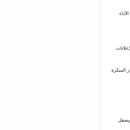
لأداء
علانات
ر المبكرة
ويصقل