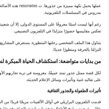
عملها يحمل نكهة مم
مدروس في المسلسلات التلفزيونية.
رغم أنها ليست اسمًا معروفًا على المستوى الدولي، إلا أن شعبي
تعكس مقاييسها حضورًا متزايدًا في التلفزيون التصنيفي.
يتناول هذا الملف الشخصي رحلتها المتطورة. يستعرض المشاريع ال
التزامًا بالحرفة ومنظورًا جديدًا.
من بدايات متواضعة: استكشاف الحياة المبكرة لن
لكل قصة ممثل جذور تمتد عميقًا، مغروسة في تربة تجاربهم الأولى
على تقاليد غنية وتأثيرات وسائل الإعلام الحديثة.
تأثيرات الطفولة والجذور الثقافية
قدمت التلفزيون البرازيلي في أوائل الألفينات مزيجًا فريدًا من ا
عائلي. عرضت برامج الأطفال شخصيات نابضة بالحياة وقصصًا عا