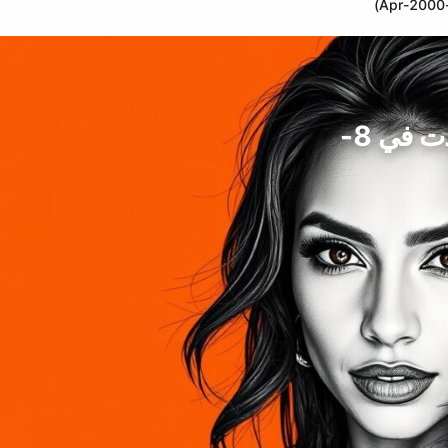
سينثيا كروز، نجمة ممثلة، البرازيل (ولدت في 8-