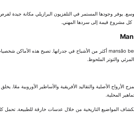
 ما تسبق شعبية السوق المتخصصة الاعت Recognition الأوسع. يوفر وجودها المستمر في التلفزيون البرازيلي مكانة جيدة لفر
اف كل مشروع قيمة إلى سردها المهني.
صوت صرير لوح الأرض، همسة التاريخ – تحمل mansão bem assombrada أكثر من الأشباح في جدرانها. تصبح هذه الأم
لمرئي والتوتر الملحوظ.
 الأرواح الأصلية والتقاليد الأفريقية والأساطير الأوروبية معًا. يخلق 
استكشاف المواضيع التاريخية من خلال عدسات خارقة للطبيعة. تحمل 