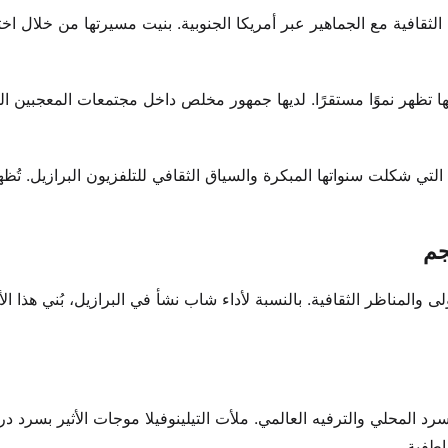
يزة من جذورها. ت resonates هذه الأصالة الثقافية مع الجماهير عبر أمريكا الجنوبية. بنيت مسيرتها من خلال 
تها تظهر نموًا مستقرًا. لديها جمهور مخلص داخل مجتمعات المعجبين 
تي شكلت سنواتها المبكرة والسياق الثقافي للتلفزيون البرازيل. تُظه
جم
 والمناظر الثقافية. بالنسبة لأداء شاب نشأ في البرازيل، بُني هذا ا
لسرد المحلي والترفيه العالمي. ملأت التيلينوفيلا موجات الأثير بسرد د
طفية.