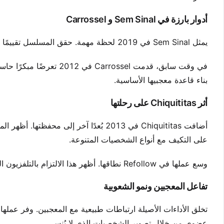
أدوار بارزة في Sem Sinal و Carrossel
يمثل Sem Sinal في 2019 لحظة مهمة. حقق المسلسل تقييمًا مثيرًا للإعجاب قدره 8.8. أظهر قدرتها على التعامل مع السرد المعاصر بعمق.
بناء قاعدة معجبيها الأساسية.
أثر Chiquititas على رحلتها
على التكيف مع أنواع الشخصيات المتنوعة.
وسع عملها في Refollow نطاقها. أظهر هذا الالتزام بالتلفزيون المسلسل تناسقًا مهنيًا. ساهم كل مشروع في تطورها الفني.
تفاعل المعجبين ونمو الشعوبية
تخلق الأداءات الأصيلة ارتباطات طبيعية مع المعجبين. وفر عمل
عضوي من خلال تصوير الشخصيات الذي لا يُنسى.