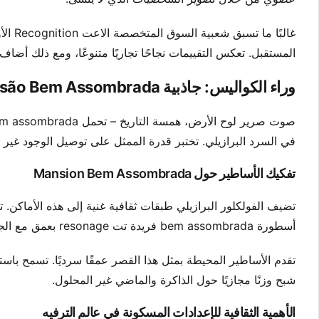
غالبًا
المستقبل. تعكس التقييمات نجاحًا تجاريًا متنوعًا، ومع ذلك أض
وراء الكواليس: جاذبية Mansão Bem Assombrada
في السرد البرازيلي. تختبر قدرة الممثل على توصيل الوجود غير ا
تفكيك الأساطير حول Mansion Bem Assombrada
تضيف الفولكلور البرازيلي طبقات ثقافية غنية إلى هذه الأماكن. تمزج
أسطورة bem assombrada فريدة تت resonage بعمق مع الجماهير المحلية.
تقدم الأساطير المحيطة بمثل هذا القصر عمقًا سرديًا. تسمح ب
شبح وزنًا مجازيًا حول الذاكرة والماضي غير المحلول.
الأهمية الثقافية للإعدادات المسكونة في عالم الترفيه