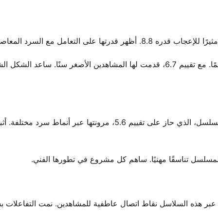
في وقت سابق، قدمت Carrossel في 2012 تعرضًا مبكرًا حاسمًا. مع تقييم 6.7، قدمت لها المشاهدين الأصغر سنًا. ساع
أضافت Chiquititas في 2013 بُعدًا آخر إلى محفظتها. أظهر المسلسل، الذي حاز على تقييم 5.6، مرونتها عبر أن
ها عبر هذه السلاسل نقاط اتصال عاطفية للمشاهدين. نمت التفاعلات 