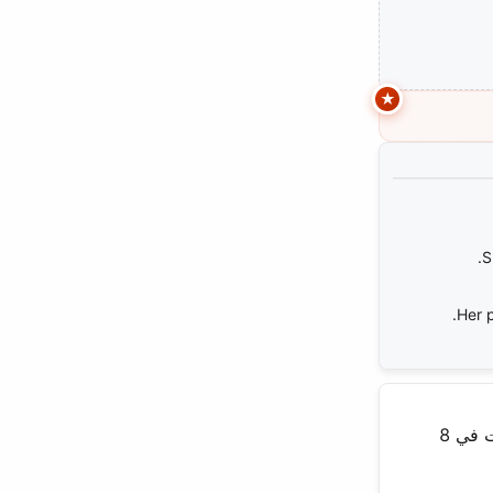
S
Her 
برزت من هذه البيئة النابضة بالحياة، حيث بدأت مسيرتها في الطفولة. وُلدت في 8