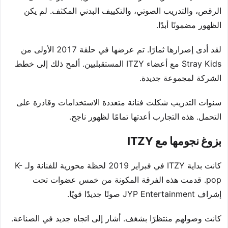
الرقص، والتدريب الصوتي، والتكييف البدني المكثف. لم يكن
الظهور مضمونًا أبدًا.
لقد أدى إصرارها ثمارًا. تم عرضها في حلقة 2017 الأولى من
Stray Kids مع أعضاء ITZY المستقبليين. ألمح ذلك إلى خطط
الشركة لمجموعة جديدة.
سنوات التدريب شكلت فنانة متعددة الاستخدامات وقادرة على
التحمل. هذه التجارب أعدتها تمامًا لظهور ناجح.
بزوغ نجومها مع ITZY
كانت بداية ITZY في فبراير 2019 لحظة محورية للفنانة ولـ K-
pop. قدمت هذه الفرقة المكونة من خمس عضوات تحت
إشراف JYP Entertainment صوتًا جديدًا قويًا.
كانت وصولهم منتظرًا بشغف. أشار إلى اتجاه جديد في الصناعة.