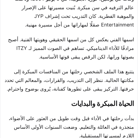
عالم الترفيه في سن مبكرة. بُنيت مسيرتها على الإصرار
والموهبة الفطرية. كان التدريب تحت إشراف JYP
Entertainment صقلًا لمهاراتها من أجل مسيرة مهنية.
اسمها الفني يعكس كل من اسمها الحقيقي وهويتها الفنية. أصبح
مرادفًا للأداء الديناميكي. تساهم في الصوت المميز لـ ITZY
بصوتها ورابها، لكن الرقص يبقى قوتها الأساسية.
يتتبع هذا الملف الشخصي رحلتها من المنافسات المبكرة إلى
مكانتها الحالية. ننظر إلى التدريب، والقرارات، والمعالم التي تحدد
حرفتها. التركيز يبقى على تطورها كفنانة، يُروى بوضوح واحترام.
الحياة المبكرة والبدايات
بدأت رحلتها في الأداء قبل وقت طويل من العثور على الأضواء،
متجذرة في العائلة والتعليم. وضعت السنوات الأولى الأساس
اللازم لمسيرتها المستقبلية.