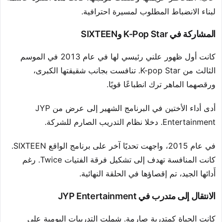
لبناء الانضباط المطلوب لمسيرة احترافية.
المشاركة في K-Pop Star وSIXTEEN
كانت أول ظهور علني رئيسي لها في عام 2013 في الموسم
الثالث من K-pop Star. تنافست بجانب شقيقتها الكبرى،
ورقصهما الماهر ترك انطباعًا قويًا.
أدى أداء الأختين في البرنامج الشهير إلى عرض من JYP
Entertainment. دخلا نظام التدريب الصارم للشركة.
في عام 2015، واجهت تحديًا آخر على برنامج الواقع SIXTEEN.
كانت المنافسة تهدف إلى تشكيل فرقة الفتيات Twice. رغم
أَدائها الجيد، تم إقصاؤها في الحلقة النهائية.
الانتقال إلى متدرب في JYP Entertainment
كانت الحياة كمتدربة صارمة. شملت التدريبات اليومية على