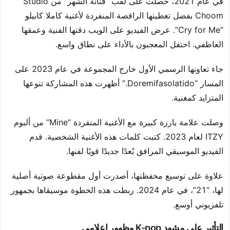
في عام 2021، حصلت على لقب “فنانة الشهر” من Studio
Choom بفضل تغطيتها الراقصة المنفردة لأغنية كاملا كابيلو
“Cry for Me”. عرض الفيديو على الويب دقتها الفنية وعمقها
العاطفي. احتفل المعجبون بالأداء على نطاق واسع.
جاء تعاونها الرسمي الأول خارج المجموعة في عام 2023 على
المسار “Doremifasolatido.” أظهرت هذه المشاركة تنوعها
المتزايد كمغنية.
وصلت علامة بارزة كبيرة مع الأغنية المنفردة “Mine” من ألبوم
ITZY لعام 2023. كتبت كلمات هذه الأغنية الشخصية. قدم
الفيديو الموسيقي المرافق بُعدًا جديدًا قويًا لفنها.
علاوة على توسيع محفظتها، أصدرت أول مقطوعة صوتية أصلية
لها، “21”، في عام 2024. ربطت هذه الخطوة موسيقاها بجمهور
تلفزيوني أوسع.
التأثير على مشهد K-pop وظهور إعلامي