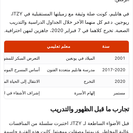
في هانليم، كونت صلة وثيقة مع زميلتها المستقبلية في ITZY،
ريوجين. دعم كل منهما الآخر خلال الجداول الدراسية والتدريب
الصعبة. تخرج كلاهما في 7 فبراير 2020، جاهزين لمهن احترافية.
سنة
معلم تعليمي
ا
2001
الميلاد في يونغين
التعرض المبكر للمشهد ا
2017-2020
مدرسة هانليم متعددة الفنون
أساس المسرح الموسيق
2020
التخرج
الانتقال إلى الحياة المهني
مستمر
إلهام الأسرة
إشراف الأشقاء في الصن
تجارب ما قبل الظهور والتدريب
قبل الأضواء الساطعة لـ ITZY، اختبرت سلسلة من المنافسات
عالية المخاطر عزيمتها وصقلت موهبتها. كانت هذه الفترة حاسمة