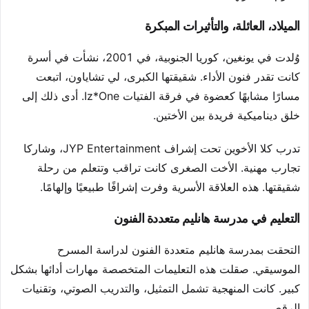
الميلاد، العائلة، والتأثيرات المبكرة
وُلدت في يونغين، كوريا الجنوبية، في 2001، نشأت في أسرة
كانت تقدر فنون الأداء. شقيقتها الكبرى، لي تشاياون، اتبعت
مسارًا مشابهًا كعضوة في فرقة الفتيات Iz*One. أدى ذلك إلى
خلق ديناميكية فريدة بين الأختين.
تدرب كلا الأخوين تحت إشراف JYP Entertainment، وشاركا
تجارب مهنية. الأخت الصغرى كانت تراقب وتتعلم من رحلة
شقيقتها. هذه العلاقة الأسرية وفرت إشرافًا طبيعيًا وإلهامًا.
التعليم في مدرسة هانليم متعددة الفنون
التحقت بمدرسة هانليم متعددة الفنون لدراسة المسرح
الموسيقي. صقلت هذه التعليمات المتخصصة مهارات أدائها بشكل
كبير. كانت المنهجية تشمل التمثيل، والتدريب الصوتي، وتقنيات
الرقص.