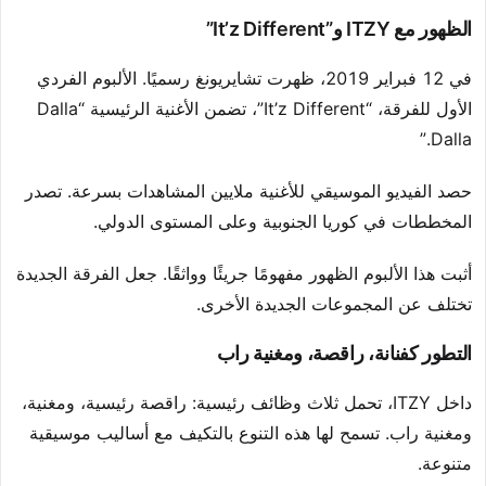
الظهور مع ITZY و”It’z Different”
في 12 فبراير 2019، ظهرت تشايريونغ رسميًا. الألبوم الفردي
الأول للفرقة، “It’z Different”، تضمن الأغنية الرئيسية “Dalla
Dalla.”
حصد الفيديو الموسيقي للأغنية ملايين المشاهدات بسرعة. تصدر
المخططات في كوريا الجنوبية وعلى المستوى الدولي.
أثبت هذا الألبوم الظهور مفهومًا جريئًا وواثقًا. جعل الفرقة الجديدة
تختلف عن المجموعات الجديدة الأخرى.
التطور كفنانة، راقصة، ومغنية راب
داخل ITZY، تحمل ثلاث وظائف رئيسية: راقصة رئيسية، ومغنية،
ومغنية راب. تسمح لها هذه التنوع بالتكيف مع أساليب موسيقية
متنوعة.