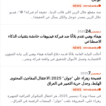
NEWS
introbanka
صة مقطع جلال الزين اللي قالب الدنيا.. حقيقة أم فبركة؟ 🚫"، فيديو
جلال الزين يتصدر جوجل والكل يسأل عن الحقيقة!…
24
ديسمبر
2025
هيفاء وهبي تقدم بلاغًا ضد فبركة فيديوهات خادشة بتقنيات الذكاء
الاصطناعي
NEWS
introbanka
أحالت النيابة العامة بلاغًا قدمه دفاع الفنانة هيفاء وهبي إلى نيابة الشؤون
الاقتصادية وغسل الأموال للتحقيق في واقعة فبركة ونشر…
7
ديسمبر
2025
فضيحة زهراء علي “جوان” 2025: الاعتقال المفاجئ، المحتوى
الهابط، وجدل حرية التعبير في العراق
NEWS
introbanka
في مساء يوم 3 ديسمبر 2025، هز اعتقال التيكتوكر العراقية الشهيرة
زهراء علي، المعروفة بلقب “جوان”، المنصات الرقمية في العراق…