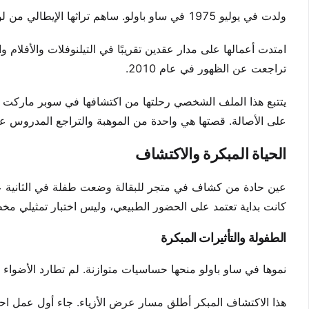
ولدت في يوليو 1975 في ساو باولو. ساهم تراثها الإيطالي من لومباردي في العديد من أدوارها المشهورة. أضاف هذا السياق عمقًا إلى أدائها.
امتدت أعمالها على مدار عقدين تقريبًا في التيلنوفلات والأفلام و
تراجعت عن الظهور في عام 2010.
يتتبع هذا الملف الشخصي رحلتها من اكتشافها في سوبر ماركت إلى 
على الأصالة. قصتها هي واحدة من الموهبة والتراجع المدروس ع
الحياة المبكرة والاكتشاف
عين حادة من كشاف في متجر للبقالة وضعت طفلة في الثانية عش
كانت بداية تعتمد على الحضور الطبيعي، وليس اختبار تمثيلي مخ
الطفولة والتأثيرات المبكرة
نموها في ساو باولو منحها حساسيات متوازنة. لم تطارد الأضوا