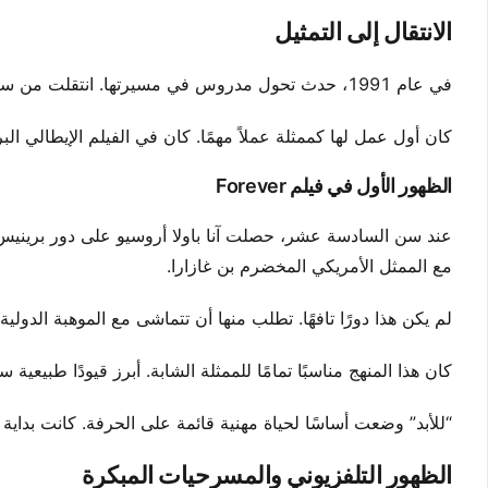
الانتقال إلى التمثيل
في عام 1991، حدث تحول مدروس في مسيرتها. انتقلت من سكون التصوير إلى حركة السينما. كان هذا بداية فصل جديد للفنانة الشابة.
كان أول عمل لها كممثلة عملاً مهمًا. كان في الفيلم الإيطالي البرازيلي “للأب
الظهور الأول في فيلم Forever
عند سن السادسة عشر، حصلت آنا باولا أروسيو على دور برينيس. 
مع الممثل الأمريكي المخضرم بن غازارا.
لم يكن هذا دورًا تافهًا. تطلب منها أن تتماشى مع الموهبة الدو
كان هذا المنهج مناسبًا تمامًا للممثلة الشابة. أبرز قيودًا طبيعي
“للأبد” وضعت أساسًا لحياة مهنية قائمة على الحرفة. كانت بداية ص
الظهور التلفزيوني والمسرحيات المبكرة