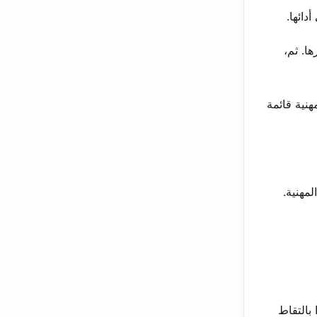
ا. ثم،
هنية قائمة
مهنية.
Stil. قام المصور باولو سادا بالتقاط