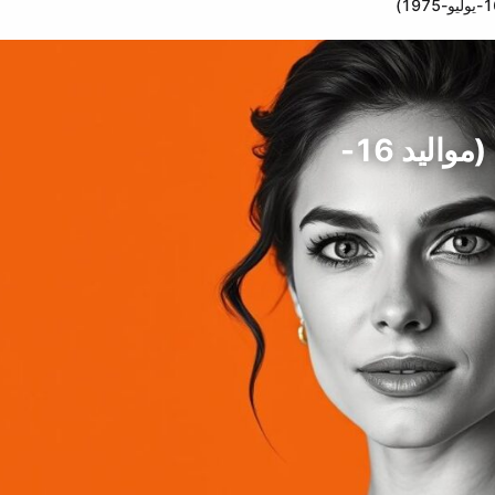
أنا باولا أروسيو، نجمة التمثيل، البرازيل (مواليد 16-