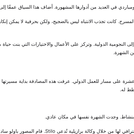
المسرح. كانت تجذب الانتباه ليس بالضجيج، ولكن بحرفية لا يمكن إنكاره
النجومية الدولية. وتركز على الأعمال والاختيارات التي بنت حياة م
ن الشهرة.
رة على مسار للعمل الدولي. عرفت هذه المصادفة بداية مسيرتها ال
طط له.
ء بنشاط. وجدت الشهرة نفسها في مكان عادي.
هذا الاكتشاف المبكر أطلق مسار عرض الأزياء. جاء أول عمل احترافي لها من خلال وكالة برازيلية تُدعى o