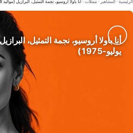
الرئيسية
المشاهير
ممثلات
أنا باولا أروسيو، نجمة التمثيل، البرازيل (مواليد 16-يوليو-1975)
يوليو-1975)