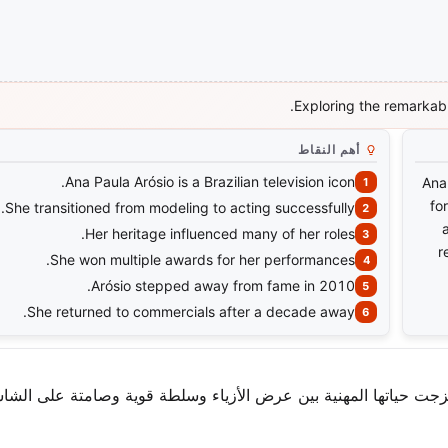
Exploring the remarkabl
أهم النقاط
Ana Paula Arósio is a Brazilian television icon.
Ana
fo
She transitioned from modeling to acting successfully.
Her heritage influenced many of her roles.
r
She won multiple awards for her performances.
Arósio stepped away from fame in 2010.
She returned to commercials after a decade away.
 مزجت حياتها المهنية بين عرض الأزياء وسلطة قوية وصامتة على الشا