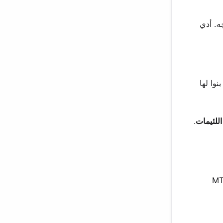
ه
. أدي
وا لها
اللئيمات
.
. وفاز الطاقم بجائزة MTV