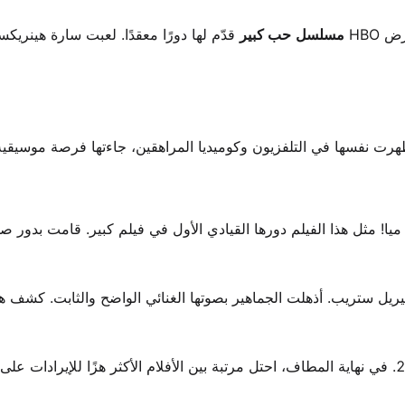
HBO
مسلسل
حب كبير
قدّم لها دورًا معقدًا. لعبت سارة هينريك
اقتها مع الفيلم الموسيقي المستوحى من ABBA ماما ميا! مثل هذا الفيلم دورها القيادي الأول في فيلم كبير. قامت بد
ريل ستريب. أذهلت الجماهير بصوتها الغنائي الواضح والثابت. كشف ه
أصبح ماما ميا! الفيلم الخامس الأكثر هزًا للإيرادات في عام 2008. في نهاية المطاف، احتل مرتبة بين الأفلام الأكثر هزًا للإيراد