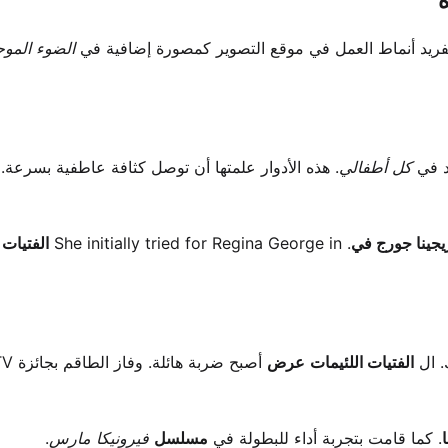
ة
يفريد أنماط العمل في موقع التصوير كمصورة إضافية في
الضوء الموج
د في
كل أطفالي
. هذه الأدوار علمتها أن توصل كثافة عاطفية بسرعة. بن
ريجينا جورج في
. She initially tried for Regina George in
الفتيات 
. ال
الفتيات اللئيمات
عرض
أصبح ضربة هائلة
. كما قامت بتجربة أداء للبطولة في
مسلسل
فيرونيكا مارس
.