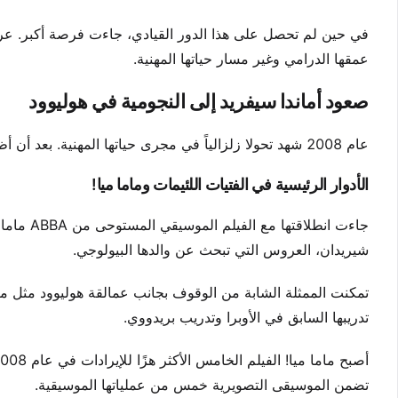
في حين لم تحصل على هذا الدور القيادي، جاءت فرصة أكبر. عرض 
عمقها الدرامي وغير مسار حياتها المهنية.
صعود أماندا سيفريد إلى النجومية في هوليوود
عام 2008 شهد تحولا زلزالياً في مجرى حياتها المهنية. بعد أن أظهرت نفسها في التلفزيون وكوميديا المراهقين، جاءتها فرصة موسيقية كبيرة.
الأدوار الرئيسية في الفتيات اللئيمات وماما ميا!
جاءت انطل
شيريدان، العروس التي تبحث عن والدها البيولوجي.
تمكنت الممثلة الشابة من الوقوف بجانب عمالقة هوليوود مثل مي
تدريبها السابق في الأوبرا وتدريب بريدووي.
تضمن الموسيقى التصويرية خمس من عملياتها الموسيقية.