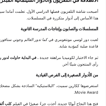
الانطلاقة في التلفزيون والأدوار السينمائية المبكر
أصبحت شاشة التلفزيون فصلها الدراسي الأول. تعلمت أماندا س
هذا الأساس إلى أدوار متكررة في المسلسلات.
المسلسلات والصابون وإنتاجات المدرسة الثانوية
لعبت دور لوسي مونتغومري في
كما تدور العالم
وجوني ستافور
قاعدة صلبة كمؤدية شابة.
ثم جاء الاختبار لكوميديا مراهقة جديدة
. في البداية حاولت لدور 
رأى المنتجون شيئًا آخر.
من الأدوار الصغيرة إلى الفرص القيادية
استعرضوها ككارين سميث، “البلاستيكية” الساذجة بشكل مضحك
Movie Award.
فتح هذا النجاح أبوابًا جديدة. أخذت جزءً صغيرًا في الفيلم
كلب ألفا