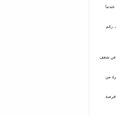
 عندما
. رغم
ح عن شغف
رة من
 فرصة