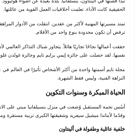
تبدأ قصتها في ألينتاون، بنسلفانيا. بلدة بعيدة عن أضواء هوليوو
الحقيقية كانت الأداء. تعلمت أخلاقيات العمل القوية من عائلتها.
تمتد مسيرتها المهنية لأكثر من عقدين. انتقلت من الأدوار المراهق
ترفض أن تكون محدودة بنوع واحد من الأفلام.
نفسها. لقد حصلت على جائزة إيمي برايم تايم وجائزة غولدن غلو
النزاهة الفنية، وليس فقط الشهرة.
الحياة المبكرة وسنوات التكوين
أسُس نجمة المستقبل وُضعت في منزل بنسيلفانيا مبني على الانض
وقدّما لأماندا ميشيل سيفريد وشقيقتها الكبرى تربية مستقرة ومت
خلفية عائلية وطفولة في ألينتاون