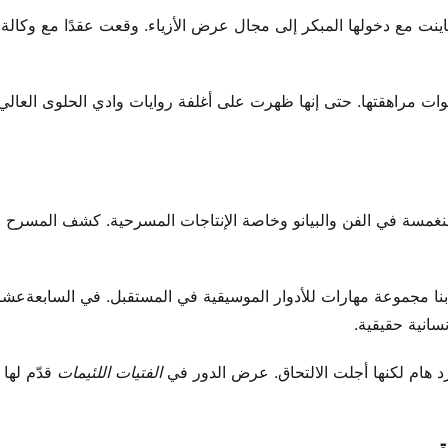
ة تباينت مع دخولها المبكر إلى مجال عرض الأزياء. وقعت عقدًا مع وكالة
وات مراهقتها. حتى إنها ظهرت على أغلفة روايات وادي الحلوى العالي
نت منغمسة في الفن والبيانو وخاصة الإنتاجات المسرحية. كشف المسر
ا بنا مجموعة مهارات للأدوار الموسيقية في المستقبل. في السابعةعش
سانية حقيقية.
د هام لكنها أجلت الالتحاق. عرض الدور في
الفتيات اللئيمات
قدّم لها