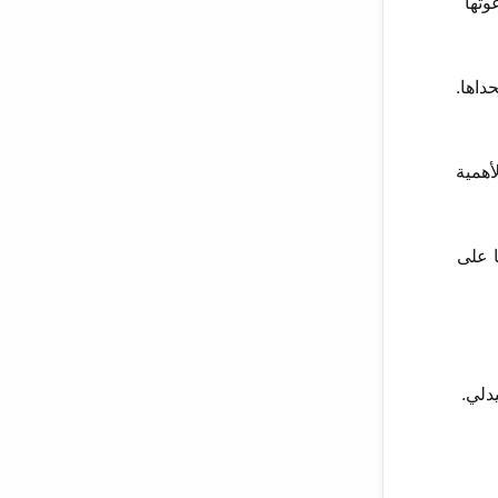
وتها
داها.
قدي له الأهمية
مسيرتها على
دلي.