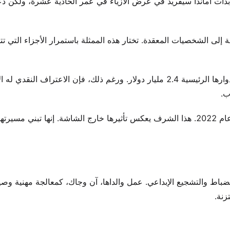
د. بدأت أماندا سيفريد في عرض الأزياء في عمر الحادية عشرة، ولكن دع
ة إلى الشخصيات المعقدة. تختار هذه الممثلة باستمرار الأجزاء التي تتح
حققت أعمالها نجاحًا تجاريًا هائلاً. يتجاوز شباك التذاكر العالمي لأدوارها الرئيسية 2.4 مليار دولار. ورغم ذلك، فإن الاعتراف الن
ب.
مجلة تايم أسمتها واحدة من أكثر الأشخاص تأثيرًا في العالم في عام 2022. هذا الشرف يعكس تأثيرها خارج الشاشة. إنها تبني 
باط والتشجيع الإبداعي. عمل والداها، آن وجاك، كمعالجة مهنية وصي
زنة.