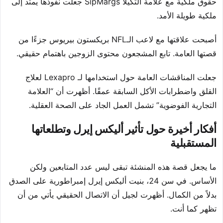
حقوق ملكية مع علامة التكيلا SipMargs جعلت نفوذها يمتد إلى
ملكية طويلة الأمد.
أصبحت علاقتها مع لاعب الـNFL بريكستون بيريوس جزءًا من
قصتها العامة. تابع المشجعون محتوى الزوجين باهتمام حقيقي.
جعلت المناقشات العامة حول استخدامها لـ Lexapro لعلاج
القلق واضطرابات الأكل السابقة عمقًا. أظهرت أن “العلامة
التجارية الفوضوية” تشمل العمل الجاد على الصحة العقلية.
أفكار أخيرة حول تأثير أليكس إيرل وتطلعاتها
المستقبلية
ما يجعل قصة هذه المنشئة تبقى ليس عدد المتابعين ولكن
الأساس. في سن 24، بنيت أليكس إيرل إمبراطورية على الصدق
بدلاً من الكمال. أظهرت لجيل أن الاتصال الحقيقي يأتي من أن
تظهر كما أنت.