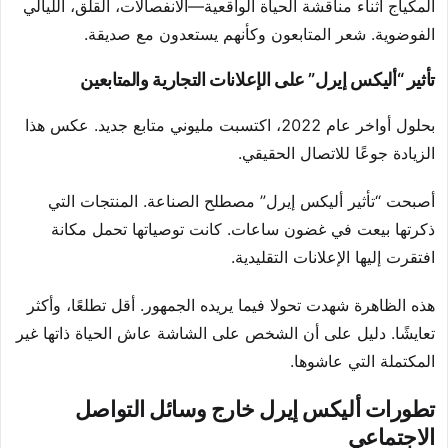
المكياج أثناء مناقشة الحياة الواقعية—الانفصالات، القلق، الليالي
الفوضوية. شعر المتابعون وكأنهم يستعدون مع صديقة.
تأثير “أليكس إيرل” على الإعلانات التجارية والمتابعين
بحلول أواخر عام 2022، اكتسبت مليوني متابع جديد. عكس هذا
الزيادة جوعًا للاتصال الحقيقي.
أصبحت “تأثير أليكس إيرل” مصطلح الصناعة. المنتجات التي
ذكرتها بيعت في غضون ساعات. كانت توصياتها تحمل مكانة
افتقرت إليها الإعلانات التقليدية.
هذه الظاهرة شهدت تحولا فيما يريده الجمهور. أقل تطلعًا، وأكثر
تعايشًا. دليل على أن الشخص على الشاشة عاش الحياة ذاتها غير
المكتملة التي عاشوها.
تطورات أليكس إيرل خارج وسائل التواصل
الاجتماعي