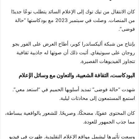
كان الانتقال من تيك توك إلى الإعلام السائد يتطلب نوعًا جديدًا
من المنصات. وصلت في سبتمبر 2023 مع بودكاستها “حالة
فوضى”.
بإنتاج من شبكة أليكساندرا كوبر، أطاح العرض على الفور بجو
روجان على سبوتيفاي. أثبت ذلك أن صوتها له جاذبية ثقافية
تتجاوز الفيديوهات القصيرة.
البودكاست، الثقافة الشعبية، والتعاون مع وسائل الإعلام
شهدت “حالة فوضى” تمديد أسلوبها الحميم في “استعد معي”.
استمع المستمعون إلى محادثات ليلية.
كان المحتوى عفويًا، مضحكًا، وصريحًا. للشعور بالواقعية ببساطة،
مما جذب الجمهور للعودة.
وسعت تأثيرها ليشمل مواقع الإعلام التقليدية. ظهرت في فيديو