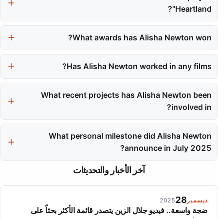
'Heartland'?
Alisha Newton played the character Georgie Fleming Morris in
What awards has Alisha Newton won?
the CBC drama series 'Heartland'.
Alisha Newton won the Young Artist Award for Best Performance
in a TV Series for 'Heartland' in 2013 and the Joey Award for
Has Alisha Newton worked in any films?
Best Actress Leading Role in 2015.
Yes, she appeared in the film 'Percy Jackson: Sea of Monsters'
What recent projects has Alisha Newton been
as Young Annabeth Chase, among other projects.
involved in?
Recent projects include the Netflix series 'My Life with the
What personal milestone did Alisha Newton
Walter Boys' and the thriller series 'Devil in Ohio'.
announce in July 2025?
In July 2025, Alisha Newton announced her engagement to
آخر الأخبار والتحديثات
Trevor on Instagram.
28
ديسمبر
2025
ضجة واسعة.. فيديو جلال الزين يتصدر قائمة الأكثر بحثاً على