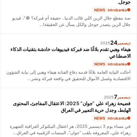
جوجل.
NEWS
introbanka
صة مقطع جلال الزين اللي قالب الدنيا.. حقيقة أم فبركة؟ 🚫"، فيديو
جلال الزين يتصدر جوجل والكل يسأل عن الحقيقة!…
24
ديسمبر
2025
هيفاء وهبي تقدم بلاغًا ضد فبركة فيديوهات خادشة بتقنيات الذكاء
الاصطناعي
NEWS
introbanka
أحالت النيابة العامة بلاغًا قدمه دفاع الفنانة هيفاء وهبي إلى نيابة الشؤون
الاقتصادية وغسل الأموال للتحقيق في واقعة فبركة ونشر…
7
ديسمبر
2025
فضيحة زهراء علي “جوان” 2025: الاعتقال المفاجئ، المحتوى
الهابط، وجدل حرية التعبير في العراق
NEWS
introbanka
في مساء يوم 3 ديسمبر 2025، هز اعتقال التيكتوكر العراقية الشهيرة
زهراء علي، المعروفة بلقب “جوان”، المنصات الرقمية في العراق…