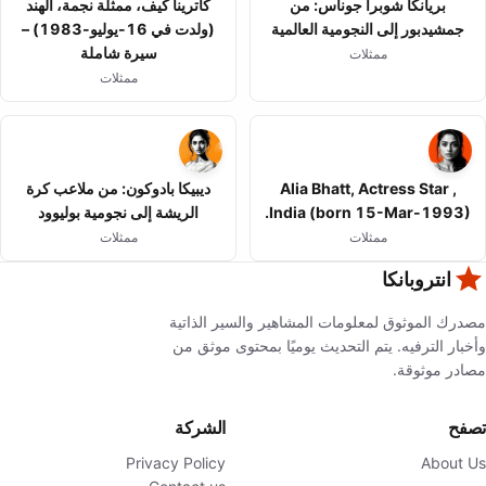
بريانكا شوبرا جوناس: من
كاترينا كيف، ممثلة نجمة، الهند
جمشيدبور إلى النجومية العالمية
(ولدت في 16-يوليو-1983) –
سيرة شاملة
ممثلات
ممثلات
Alia Bhatt, Actress Star ,
ديبيكا بادوكون: من ملاعب كرة
India (born 15-Mar-1993).
الريشة إلى نجومية بوليوود
ممثلات
ممثلات
انتروبانكا
مصدرك الموثوق لمعلومات المشاهير والسير الذاتية
وأخبار الترفيه. يتم التحديث يوميًا بمحتوى موثق من
مصادر موثوقة.
تصفح
الشركة
Privacy Policy
About Us