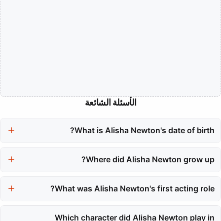
الأسئلة الشائعة
What is Alisha Newton's date of birth?
Alisha Newton was born on July 22, 2001.
Where did Alisha Newton grow up?
Alisha Newton grew up in Vancouver, British Columbia, Canada.
What was Alisha Newton's first acting role?
Her first significant acting role was in the 2010 television movie
Which character did Alisha Newton play in
'The Wyoming Story'.