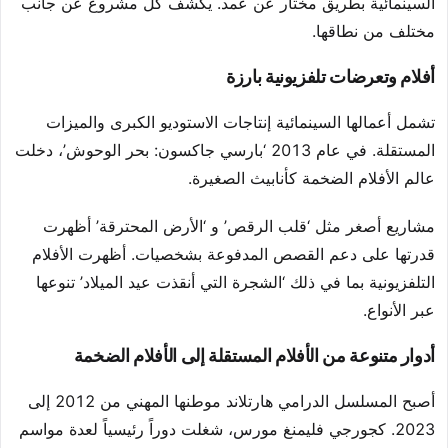
السينمائية بطريق مختار عن عمد. يكشف كل مشروع عن جانب
مختلف من نطاقها.
أفلام وتعرضات تلفزيونية بارزة
تشمل أعمالها السينمائية إنتاجات الاستوديو الكبرى والميزات
المستقلة. في عام 2013 ‘بارسي جاكسون: بحر الوحوش’، دخلت
عالم الأفلام الضخمة كأنابيث الصغيرة.
مشاريع أصغر مثل ‘قلب الرقص’ و ‘الأرض المحترقة’ أظهرت
قدرتها على دعم القصص المدفوعة بشخصيات. أظهرت الأفلام
التلفزيونية بما في ذلك ‘الشجرة التي أنقذت عيد الميلاد’ تنوعها
عبر الأنواع.
أدوار متنوعة من الأفلام المستقلة إلى الأفلام الضخمة
أصبح المسلسل الدرامي هارتلاند موطنها المهني من 2012 إلى
2023. كجورجي فليمنغ مورس، شغلت دوراً رئيسياً لعدة مواسم