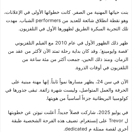
بنت حياتها المهنية من الصفر. كانت خطواتها الأولى في الإعلانات،
وهو نقطة انطلاق شائعة للعديد من performers الشباب. مهدت
تلك التجربة المبكرة الطريق لظهورها الأول في التلفزيون.
ظهر ذلك الظهور الأول في عام 2010 مع الفيلم التلفزيوني
‘قصة وايومينغ’. وقد كان بداية رحلة تمتد الآن لأكثر من عقد من
الزمان. ومنذ ذلك الحين، جمعت أكثر من مئة ساعة من
التلفزيون في أوقات الذروة.
الآن في سن 24، يظهر مسارها نمواً ثابتاً. إنها مهنة مبنية على
الحرفة والعمل المتواصل، وليست شهرة زائفة. تبقى جذورها في
كولومبيا البريطانية جزءاً أساسياً من هويتها.
في يوليو 2025، شاركت فصلاً جديداً. أعلنت نيوتن عن خطوبتها
ل Trevor على إنستغرام. تضيف هذه الفرحة الشخصية طبقة
أخرى لقصة ممثلة م dedicated.