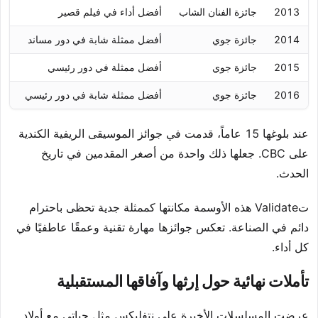
2013
جائزة الفنان الشاب
أفضل أداء في فيلم قصير
تر
2014
جائزة جوي
أفضل ممثلة شابة في دور مساند
الف
2015
جائزة جوي
أفضل ممثلة في دور رئيسي
الف
2016
جائزة جوي
أفضل ممثلة شابة في دور رئيسي
تر
عند بلوغها 15 عاماً، قدمت في جوائز الموسيقى الريفية الكندية
على CBC. جعلها ذلك واحدة من أصغر المقدمين في تاريخ
الحدث.
تValidate هذه الأوسمة مكانتها كممثلة جدية تحظى باحترام
دائم في الصناعة. تعكس جوائزها مهارة تقنية وعمقًا عاطفيًا في
كل أداء.
تأملات نهائية حول إرثها وآفاقها المستقبلية
عرضت المسلسلات الأخيرة على نتفليكس مثل حياتي مع أولاد