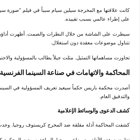
كانت علاقتها مع المخرجة سيلين سيام سبباً في فيلم “صورة سيد
على إطراء عالمي بسبب تقييده.
سيطرت على الشاشة من خلال النظرات والصمت. أظهرت أداؤها بر
تتناول موضوعات معقدة دون استغلال.
تجاوزت مساهماتها التمثيل. مثلت جيلاً يطالب بالمسؤولية والاحت
المحاكمة والاتهامات في صناعة السينما الفرنسية
والتدقيق العام.
كشف الدعوى والوسائط الإعلامية
كشفت المحاكمة أدلة مقلقة ضد المخرج كريستوف روجيا. وجدت ا
تعارضت هذه الأدلة مع مزاعم روجيا بالبراءة. سمعت المحكمة كي