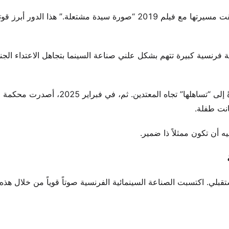
ظهرت لأول مرة على الشاشة في سن الثانية عشر. لاحقاً، انطلقت مسيرتها مع فيلم 2019 “صورة سيدة مشتعلة.” هذا 
فرنسية كبيرة تتهم بشكل علني صناعة السينما بتجاهل الاعتداء الج
أعمالها أثارت حركة. في 2023، تركت السينما الفرنسية، مشيرةً إلى “تساهلها” تجاه المع
انت طفلة.
ه أن تكون ممثلاً ذا ضمير.
ستقبلي. اكتسبت الصناعة السينمائية الفرنسية صوتاً قوياً من خلال هذه