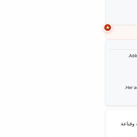
Adè
Her a
 وقناعة