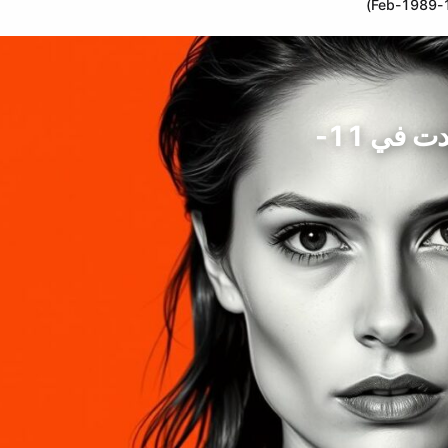
أديل هانيل، نجمة الممثلات، فرنسا (ولدت في 11-