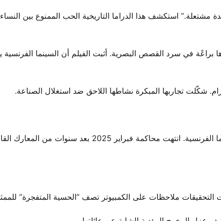
ة مشتعلة.” استكشف هذا الدراما التاريخية الحب الممنوع بين النسا
اعًة في سرد القصص البصرية. أثبت الفيلم أن السينما الفرنسية ي
رام. شكّلت تجاربها المبكرة نشاطها اللاحق ضد استغلال الصناعة.
أصدرت محكمة باريس حكماً سيعيد تعريف المسؤولية في السينما الفرنسية. انتهت محاكمة فبراير 2025 بعد سنوات من ا
لتحقيقات ملاحظات على الكمبيوتر تصف “الحسية المتفجرة” للممثلة
ف عزل المخرج المؤدية الشابة عن عائلتها.