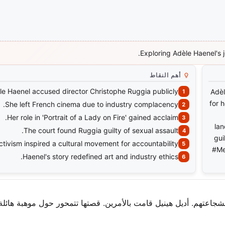
Exploring Adèle Haenel's 
أهم النقاط
le Haenel accused director Christophe Ruggia publicly.
Adèl
for 
She left French cinema due to industry complacency.
Her role in 'Portrait of a Lady on Fire' gained acclaim.
lan
The court found Ruggia guilty of sexual assault.
gui
ctivism inspired a cultural movement for accountability.
#Me
Haenel's story redefined art and industry ethics.
بشجاعتهم. أديل هينيل قامت بالأمرين. قصتها تتمحور حول موهبة هائلة