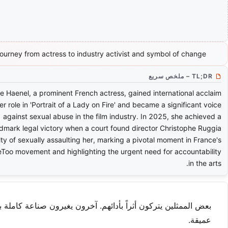
journey from actress to industry activist and symbol of change.
TL;DR – ملخص سريع
e Haenel, a prominent French actress, gained international acclaim
her role in 'Portrait of a Lady on Fire' and became a significant voice
against sexual abuse in the film industry. In 2025, she achieved a
dmark legal victory when a court found director Christophe Ruggia
lty of sexually assaulting her, marking a pivotal moment in France's
Too movement and highlighting the urgent need for accountability
in the arts.
بعض الممثلين يتركون أثراً بأدائهم. آخرون يغيرون صناعة كاملة 
عميقة.