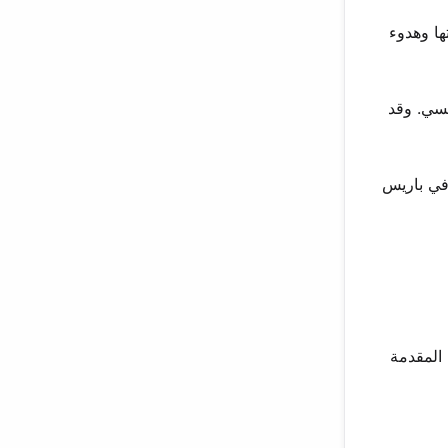
الدور أبرز قوتها وهدوء
نسي. وقد
تدين. ثم، في فبراير 2025، أصدرت محكمة في باريس
 المقدمة