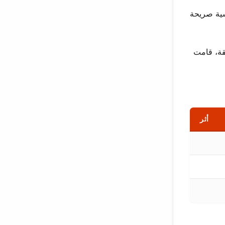
سية صريحة
قة، قامت
أثر