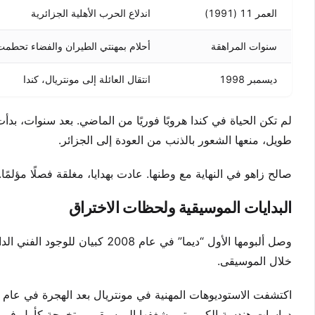
العمر 11 (1991)
اندلاع الحرب الأهلية الجزائرية
سنوات المراهقة
أحلام بمهنتي الطيران والفضاء تحطمت
ديسمبر 1998
انتقال العائلة إلى مونتريال، كندا
لم تكن الحياة في كندا هروبًا فوريًا من الماضي. بعد سنوات، 
طويل، منعها الشعور بالذنب من العودة إلى الجزائر.
صالح زاهو في النهاية مع وطنها. عادت بهدايا، مغلقة فصلًا مؤلمًا
البدايات الموسيقية ولحظات الاختراق
وصل ألبومها الأول “ديما” في عام
خلال الموسيقى.
دراسات هندسة الكمبيوتر وشغفها الموسيقي، متخرجة كأول في 