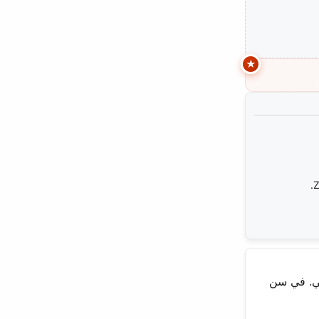
Z
سي. في سن