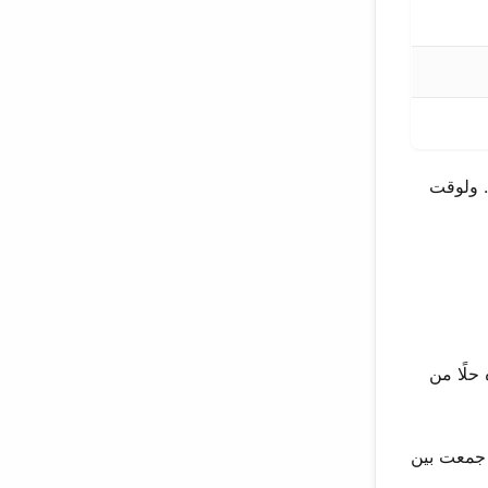
. ولوقت
ده حلًا من
نوم صوتها. جمعت بين