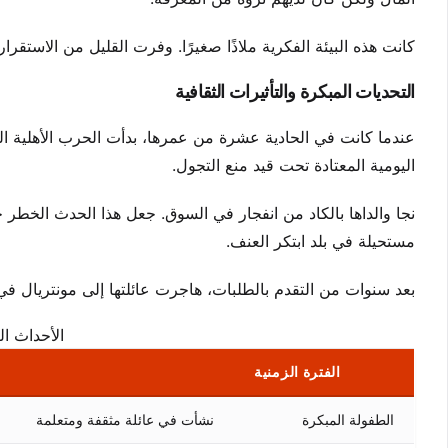
كانت هذه البيئة الفكرية ملاذًا صغيرًا. وفرت القليل من الاستق
التحديات المبكرة والتأثيرات الثقافية
عندما كانت في الحادية عشرة من عمرها، بدأت الحرب الأهلية الج
اليومية المعتادة تحت قيد منع التجول.
نجا والداها بالكاد من انفجار في السوق. جعل هذا الحدث الخطر جز
مستحيلة في بلد ابتكر العنف.
بعد سنوات من التقدم بالطلبات، هاجرت عائلتها إلى مونتريال في آخر يوم من عام 1998. كانت هذه الخ
الأحداث ال
الفترة الزمنية
الطفولة المبكرة
نشأت في عائلة مثقفة ومتعلمة