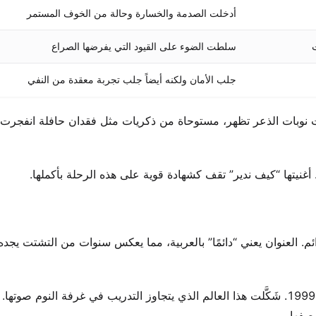
أدخلت الصدمة والخسارة وحالة من الخوف المستمر
سلطت الضوء على القيود التي يفرضها الصراع
جلب الأمان ولكنه أيضاً جلب تجربة معقدة من النفي
بدأت نوبات الذعر تظهر، مستوحاة من ذكريات مثل فقدان حافلة انفجرت
. أغنيتها “كيف ندير” تقف كشهادة قوية على هذه الرحلة بأكملها.
 2008 كبيان للوجود الفني الدائم. العنوان يعني “دائمًا” بالعربية، مما يعكس سنوات من التشتت يج
اكتشفت الاستوديوهات المهنية في مونتريال بعد الهجرة في عام 1999. شَكَّلت هذا العالم الذي يتجاوز التدريب في غرفة ال
صفها.