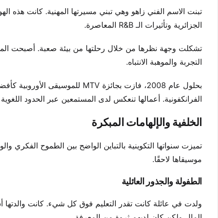
تبنت الاسم الفني زاهو وهي تبني مسيرتها المهنية. كانت هذه اله
الجزائرية وتأثيرات الـ R&B المعاصرة.
تشكلت وجهة نظرها من خلال رحلتها من بيئة صعبة. أصبحت الموسي
التجربة والموهبة الانتباه.
بحلول عام 2008، فازت بجائزة MTV ل
الفرانكفونية. أعمالها تنعكس لدى المستمعين عبر الحدود اللغوية 
الخلفية والإلهامات المبكرة
تميزت سنواتها التكوينية بالتباين الواضح بين الطموح الفكري و
موسيقاها لاحقًا.
الطفولة والجذور العائلية
ولدت في عائلة كانت تقدر التعليم فوق كل شيء. كانت والدتها أ
المال ولكن كان لديهم ثروة من المعرفة.