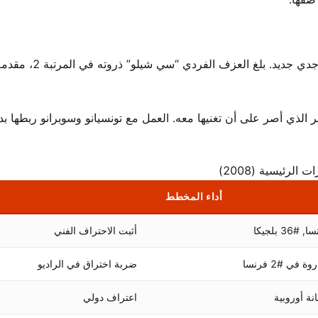
الألبوم صعد إلى المركز #11 في قوائم فرنسا، معلنًا عن صوت ج
الذي أصر على أن تغنيها معه. العمل مع تونسيانو وسوبرانو ربطها بدو
ات الرئيسية (2008)
أداء المخطط
أثبت الاحتراف الفني
 في #2 فرنسا
ضربة اختراق في الراديو
نة أوروبية
اعتراف دولي