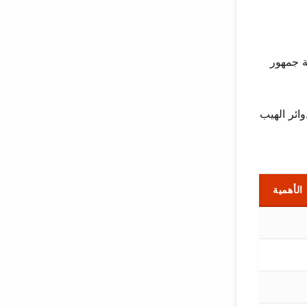
دي جديد. بلغ العزف الفردي “سي شيلو” ذروته في المرتبة 2، مقدمة جمهور
ائر الهيب
الأهمية