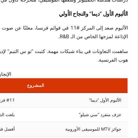
الألبوم الأول “ديما” والنجاح الأولي
الإذاعة لمزجها الخاص من الـ R&B.
ساهمت التعاونات في بناء شبكات مهمة. كتبت “تو س التيم” لإدير 
هوب الفرنسية.
الإنجاز
المشروع
الألبوم الأول “ديما”
#11 فرنسا, #36 بلجيكا
عزف منفرد “سي شيلو”
بلغت الذروة
جوائز MTV للموسيقى الأوروبية
أفضل فنا