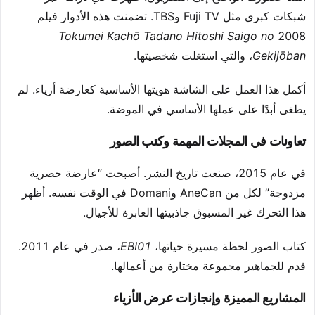
شبكات كبرى مثل Fuji TV وTBS. تضمنت هذه الأدوار فيلم
Tokumei Kachō Tadano Hitoshi Saigo no
2008
Gekijōban
، والتي استغلت شخصيتها.
أكمل هذا العمل على الشاشة هويتها الأساسية كعارضة أزياء. لم
يطغى أبدًا على عملها الأساسي في الموضة.
تعاونات في المجلات المهمة وكتب الصور
في عام 2015، صنعت تاريخ النشر. أصبحت “عارضة حصرية
مزدوجة” لكل من AneCan وDomani في الوقت نفسه. أظهر
هذا التحرك غير المسبوق جاذبيتها العابرة للأجيال.
كتاب الصور لحظة مسيرة حياتها،
EBI01
، صدر في عام 2011.
قدم للجماهير مجموعة مختارة من أعمالها.
المشاريع المميزة وإنجازات عرض الأزياء