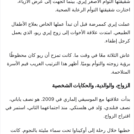
شقيقتها التوأم الأصغر إيري. بينما اتجهت إلى عرض الأزياء،
اختارت شقيقتها التوأم الرعاية الصحية.
عملت إيري كممرضة قبل أن تبدأ عملها الخاص بعلاج الأطفال
الطبيعي. امتدت علاقة الأخوات إلى زوج إيري ريو، الذي يعمل
كرجل إطفاء.
عاش الثلاثة معًا في وقت ما. كانت تمزح أن ريو كان محظوظًا
برؤية زوجته والتوأم يوميًا. أظهر هذا الترتيب الغريب قيم الأسرة
المتلاحمة.
الزواج، والوالدية، والحكايات الشخصية
بدأت علاقتها مع الموسيقي إلماري في 2009. هو نصف ياباني،
نصف فنلندي، وُلد في هلسنكي. منذ اجتماعهما الثاني، استمر في
اقتراح الزواج.
خطبها خلال رحلة إلى أوكيناوا تحت سماء مليئة بالنجوم. كانت