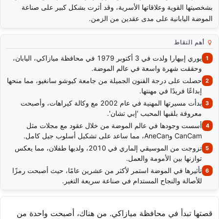
بشخصيتها القوية وعلاقاتها الأسرية، وقد أثرت بشكل كبير على صناعة
الموضة اليابانية على مدى عقدين من الزمن.
أهم النقاط
يوري إبيهارا ولدت في 3 أكتوبر 1979 في محافظة ميازاكي، اليابان،
وحققت شهرة واسعة في عالم الموضة.
حصلت على درجة الفنون الجميلة من جامعة كيوشو سانغيو، مما منحها
إبداعًا فريدًا في مهنتها.
بدأت مسيرتها المهنية في عام 2002 مع وكالة كيراهات، وأصبحت
معروفة بلقبها المحبب 'إبي تشان'.
أسست وجودها في عالم الموضة من خلال عقود مع مجلات مثل
CanCam وAneCan، مما ساعد على تشكيل أسلوب جيل كامل.
تزوجت من الموسيقي إلماري في 2010، ولديها طفلان، مما يعكس
توازنها بين الأمومة والعمل.
تأثيرها في الموضة استمر لأكثر من عشرين عامًا، حيث أصبحت رمزًا
للأصالة والنجاح المستدام في صناعة سريعة التغير.
قصتها تبدأ في محافظة ميازاكي. من هناك، أصبحت واحدة من