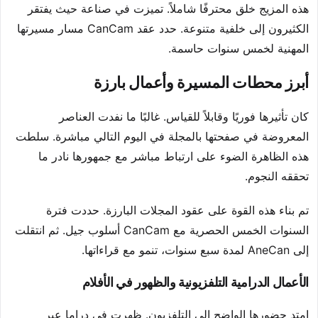
هذه المزيج خلق محترفًا شاملاً. تميزت في صناعة حيث يفتقر
الكثيرون إلى خلفية متنوعة. حدد عقد CanCam مسار مسيرتها
المهنية لخمس سنوات حاسمة.
أبرز محطات المسيرة وأعمال بارزة
كان تأثيرها فوريًا وقابلاً للقياس. غالبًا ما نفدت العناصر
المعروضة في صفحتها بالمجلة في اليوم التالي مباشرة. سلطت
هذه الظاهرة الضوء على ارتباط مباشر مع جمهورها نادر ما
تحققه النجوم.
تم بناء هذه القوة على عقود المجلات البارزة. حددت فترة
السنوات الخمس الحصرية مع CanCam أسلوب جيل. ثم انتقلت
إلى AneCan لمدة سبع سنوات، تنمو مع قراءاتها.
الأعمال الدرامية التلفزيونية والظهور في الأفلام
امتد حضورها الواضح إلى التلفزيون. ظهرت في دراما عبر