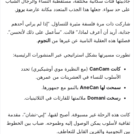
جاذبيتها فئات سكانية مختلفة، مستقطبة النساء والرجال الشباب
على حد سواء. جعلها هذا الجذب المتعدد مكانة عارضة
بروز
.
شاركت ذات مرة فلسفة مثيرة للتساؤل. “إذا لم يراني أحدهم
جذابة، أريد أن أعرف لماذا،” قالت. “سأعمل على ذلك لأتحسن”.
فصلتها هذه العقلية النامية عن غيرها من
النجوم
.
تطورت مسيرتها بشكل استراتيجي عبر المنشورات الرئيسية:
كانت CanCam
(مع النظيرة موي أوشيكيري) تحدد
الأسلوب للنساء في العشرينات من عمرهن.
سمحت لها AneCan
بالنمو مع جمهورها.
رسخت Domani
ملائمتها للقارئات في الثلاثينيات.
كانت هذه الرحلة غير مسبوقة. أصبح لقبها، “إبي-تشان”، مقدمة
ثقافية لأسلوب يمكن الوصول إليه وطموحه. ضباب بين الخطوط
بين النجومية والقرين القابل للتعاطف.