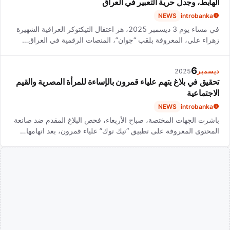
الهابط، وجدل حرية التعبير في العراق
NEWS
introbanka
في مساء يوم 3 ديسمبر 2025، هز اعتقال التيكتوكر العراقية الشهيرة
زهراء علي، المعروفة بلقب “جوان”، المنصات الرقمية في العراق…
6
ديسمبر
2025
تحقيق في بلاغ يتهم علياء قمرون بالإساءة للمرأة المصرية والقيم
الاجتماعية
NEWS
introbanka
باشرت الجهات المختصة، صباح الأربعاء، فحص البلاغ المقدم ضد صانعة
المحتوى المعروفة على تطبيق “تيك توك” علياء قمرون، بعد اتهامها…