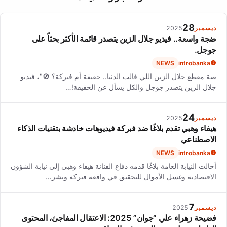
'إذا لم يراني أحدهم جذابة، أريد أن أعرف لماذا، وسأعمل على ذلك
لأتحسن'.
28
ديسمبر
2025
ضجة واسعة.. فيديو جلال الزين يتصدر قائمة الأكثر بحثاً على
جوجل.
NEWS
introbanka
صة مقطع جلال الزين اللي قالب الدنيا.. حقيقة أم فبركة؟ 🚫"، فيديو
جلال الزين يتصدر جوجل والكل يسأل عن الحقيقة!…
24
ديسمبر
2025
هيفاء وهبي تقدم بلاغًا ضد فبركة فيديوهات خادشة بتقنيات الذكاء
الاصطناعي
NEWS
introbanka
أحالت النيابة العامة بلاغًا قدمه دفاع الفنانة هيفاء وهبي إلى نيابة الشؤون
الاقتصادية وغسل الأموال للتحقيق في واقعة فبركة ونشر…
7
ديسمبر
2025
فضيحة زهراء علي “جوان” 2025: الاعتقال المفاجئ، المحتوى